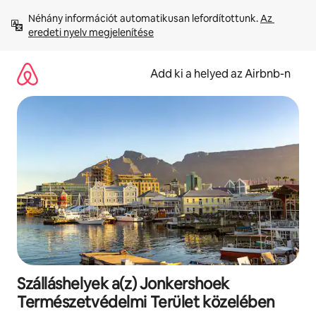
Ugrás
Néhány információt automatikusan lefordítottunk. 
Az 
a
eredeti nyelv megjelenítése
tartalomra
Add ki a helyed az Airbnb-n
Szálláshelyek a(z) Jonkershoek
Természetvédelmi Terület közelében