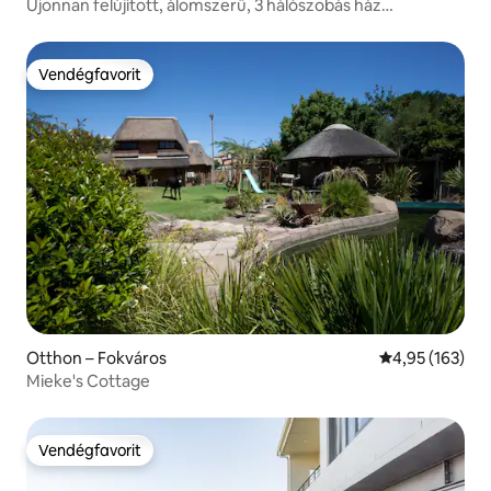
Újonnan felújított, álomszerű, 3 hálószobás ház
napenergiával
Vendégfavorit
Vendégfavorit
Otthon – Fokváros
Átlagos értéke
4,95 (163)
Mieke's Cottage
Vendégfavorit
Vendégfavorit