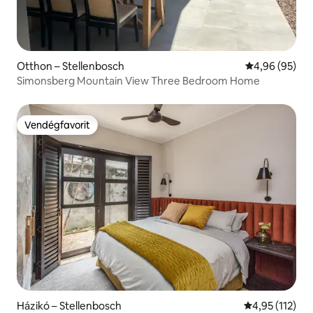
Otthon – Stellenbosch
Átlagos érték
4,96 (95)
Simonsberg Mountain View Three Bedroom Home
Vendégfavorit
Vendégfavorit
Házikó – Stellenbosch
Átlagos értéke
4,95 (112)