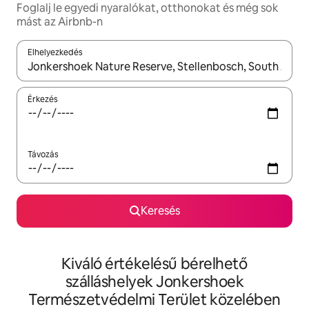
Foglalj le egyedi nyaralókat, otthonokat és még sok
mást az Airbnb-n
Elhelyezkedés
Az eredmények között a felfelé és a lefelé nyíllal navigálhatsz, 
Érkezés
Távozás
Keresés
Kiváló értékelésű bérelhető
szálláshelyek Jonkershoek
Természetvédelmi Terület közelében