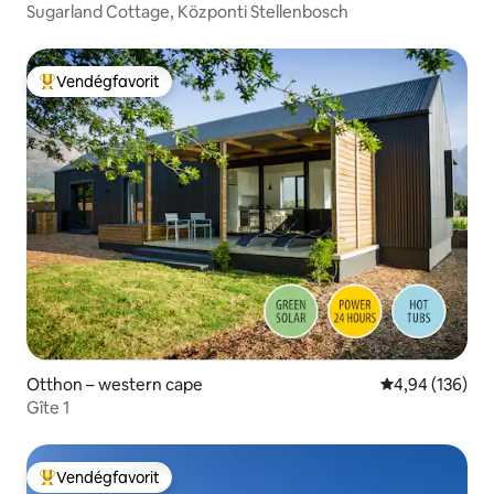
Sugarland Cottage, Központi Stellenbosch
Vendégfavorit
Kiemelt vendégfavorit
Otthon – western cape
Átlagos értéke
4,94 (136)
Gîte 1
Vendégfavorit
Kiemelt vendégfavorit