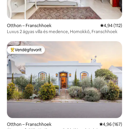
Otthon – Franschhoek
Átlagos értéke
4,94 (112)
Luxus 2 ágyas villa és medence, Homokkő, Franschhoek
Vendégfavorit
Kiemelt vendégfavorit
Otthon – Franschhoek
Átlagos értéke
4,96 (167)