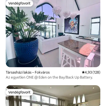
Vendégfavorit
Vendégfavorit
Társasházi lakás – Fokváros
Átlagos értéke
4,93 (128)
Az egyetlen ONE @ Eden on the Bay/Back Up Battery.
Vendégfavorit
Vendégfavorit