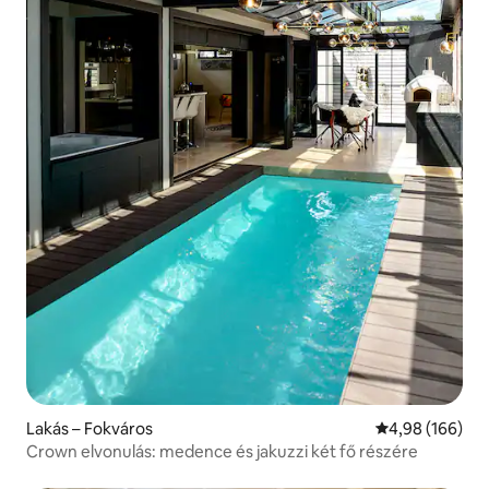
Lakás – Fokváros
Átlagos értéke
4,98 (166)
Crown elvonulás: medence és jakuzzi két fő részére