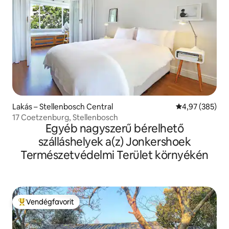
Lakás – Stellenbosch Central
Átlagos értéke
4,97 (385)
17 Coetzenburg, Stellenbosch
Egyéb nagyszerű bérelhető
szálláshelyek a(z) Jonkershoek
Természetvédelmi Terület környékén
Vendégfavorit
Kiemelt vendégfavorit