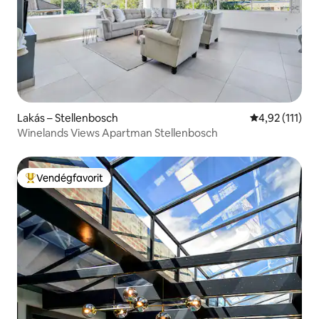
Lakás – Stellenbosch
Átlagos értéke
4,92 (111)
Winelands Views Apartman Stellenbosch
Vendégfavorit
Kiemelt vendégfavorit