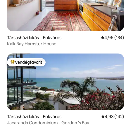
Társasházi lakás – Fokváros
Átlagos értéke
4,96 (134)
Kalk Bay Hamster House
Vendégfavorit
Kiemelt vendégfavorit
Társasházi lakás – Fokváros
Átlagos értéke
4,93 (142)
Jacaranda Condominium - Gordon 's Bay