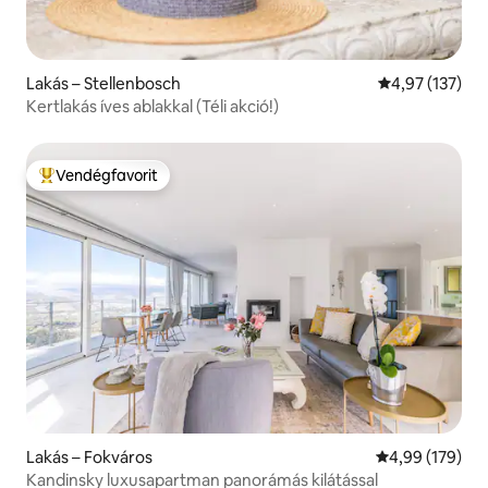
Lakás – Stellenbosch
Átlagos értéke
4,97 (137)
Kertlakás íves ablakkal (Téli akció!)
Vendégfavorit
Kiemelt vendégfavorit
Lakás – Fokváros
Átlagos értéke
4,99 (179)
Kandinsky luxusapartman panorámás kilátással