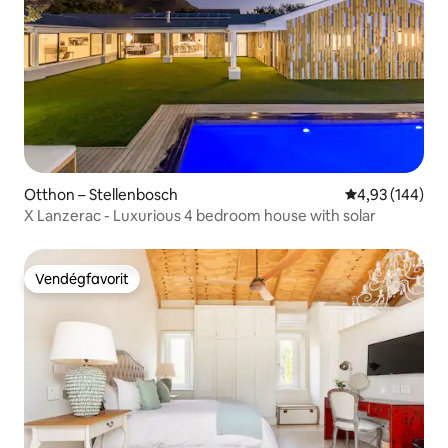
Otthon – Stellenbosch
Átlagos értéke
4,93 (144)
X Lanzerac - Luxurious 4 bedroom house with solar
Vendégfavorit
Vendégfavorit