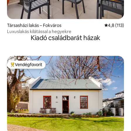
Társasházi lakás – Fokváros
Átlagos érték
4,8 (113)
Luxuslakás kilátással a hegyekre
Kiadó családbarát házak
Vendégfavorit
Kiemelt vendégfavorit