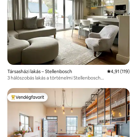
Társasházi lakás – Stellenbosch
Átlagos értéke
4,91 (119)
3 hálószobás lakás a történelmi Stellenbosch
központjában
Vendégfavorit
Kiemelt vendégfavorit