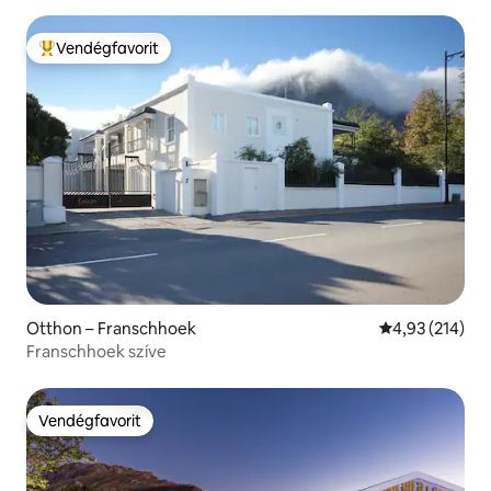
Vendégfavorit
Kiemelt vendégfavorit
Otthon – Franschhoek
Átlagos értéke
4,93 (214)
Franschhoek szíve
Vendégfavorit
Vendégfavorit