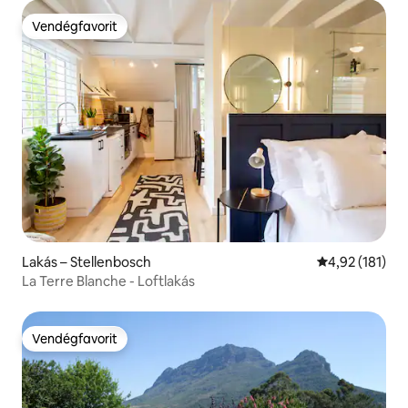
Vendégfavorit
Vendégfavorit
Lakás – Stellenbosch
Átlagos értéke
4,92 (181)
La Terre Blanche - Loftlakás
Vendégfavorit
Vendégfavorit