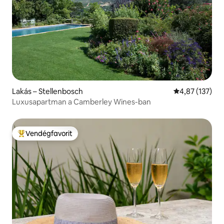
Lakás – Stellenbosch
Átlagos értéke
4,87 (137)
Luxusapartman a Camberley Wines-ban
Vendégfavorit
Kiemelt vendégfavorit