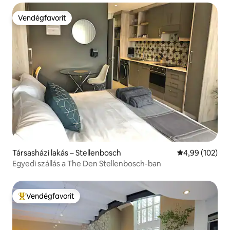
Vendégfavorit
Vendégfavorit
Társasházi lakás – Stellenbosch
Átlagos értéke
4,99 (102)
Egyedi szállás a The Den Stellenbosch-ban
Vendégfavorit
Kiemelt vendégfavorit