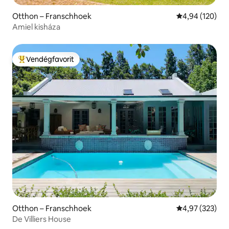
Otthon – Franschhoek
Átlagos értéke
4,94 (120)
Amiel kisháza
Vendégfavorit
Kiemelt vendégfavorit
Otthon – Franschhoek
Átlagos értéke
4,97 (323)
De Villiers House