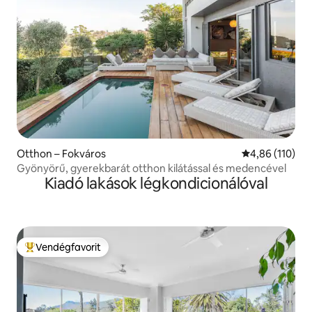
Otthon – Fokváros
Átlagos értéke
4,86 (110)
Gyönyörű, gyerekbarát otthon kilátással és medencével
Kiadó lakások légkondicionálóval
Vendégfavorit
Kiemelt vendégfavorit