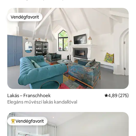
Vendégfavorit
Vendégfavorit
Lakás – Franschhoek
Átlagos értéke
4,89 (275)
Elegáns művészi lakás kandallóval
Vendégfavorit
Kiemelt vendégfavorit