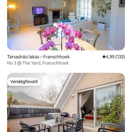
Társasházi lakás – Franschhoek
Átlagos értéke
4,95 (133)
No 3 @ The Yard, Franschhoek
Vendégfavorit
Vendégfavorit