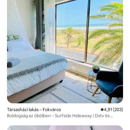
Társasházi lakás – Fokváros
Átlagos értéke
4,91 (203)
Boldogság az öbölben – Surfside Hideaway | Dstv és
Netflix