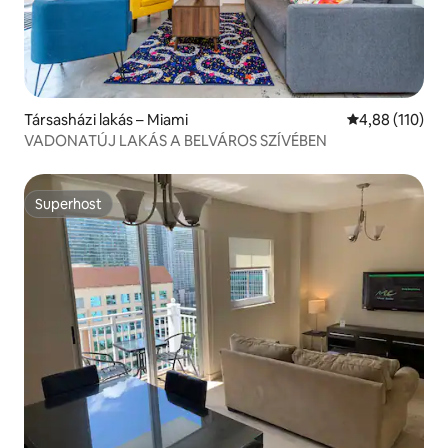
Társasházi lakás – Miami
Átlagos értéke
4,88 (110)
VADONATÚJ LAKÁS A BELVÁROS SZÍVÉBEN
Superhost
Superhost