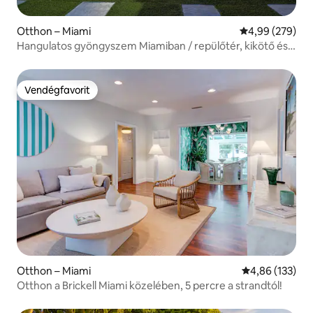
Otthon – Miami
Átlagos értéke
4,99 (279)
Hangulatos gyöngyszem Miamiban / repülőtér, kikötő és
Calle 8
Vendégfavorit
Vendégfavorit
Otthon – Miami
Átlagos értéke
4,86 (133)
Otthon a Brickell Miami közelében, 5 percre a strandtól!