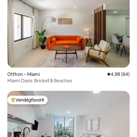
Otthon – Miami
Átlagos érték
4,98 (64)
Miami Oasis: Brickell & Beaches
Vendégfavorit
Kiemelt vendégfavorit