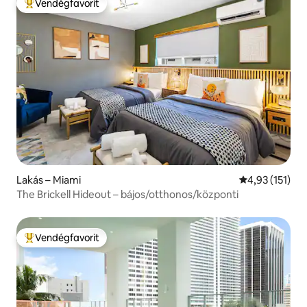
Vendégfavorit
Kiemelt vendégfavorit
Lakás – Miami
Átlagos értéke
4,93 (151)
The Brickell Hideout – bájos/otthonos/központi
Vendégfavorit
Kiemelt vendégfavorit