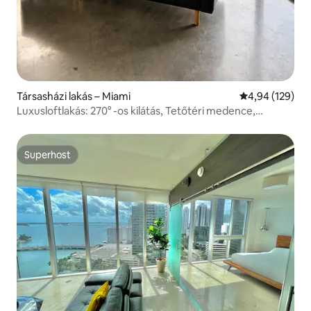
Társasházi lakás – Miami
Átlagos értéke
4,94 (129)
Luxusloftlakás: 270° -os kilátás, Tetőtéri medence,
Parkolás
Superhost
Superhost