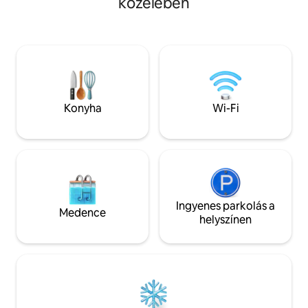
közelében
három hálószobával – ideális
közösségi munkat
családoknak és csoportoknak.
mást. Belül a lakás 
Edzőterem, üdülőhelyi stílusú medence,
elrendezésű, eleg
helyszíni étkezés (3 étterem) és
kényelmes ágyakkal
gyógyfürdő. Néhány lépésre a
felszereltséggel. S
Brightline-tól, a Metromovertől, a
éttermekhez, éjsz
Bayside-tól és a Miami Worldcenter-től.
szórakozóhelyekhe
Kérlek, vedd figyelembe, hogy kötelező
Kaseya Centerhez
Konyha
Wi-Fi
az épület üdülőhelyi díja, amely
eljuthatsz a repülő
éjszakánként 35 USD (az épület
hajókikötőbe is.
határozza meg, nem a házigazda). Csak
fizetős parkolás.
Ingyenes parkolás a
Medence
helyszínen