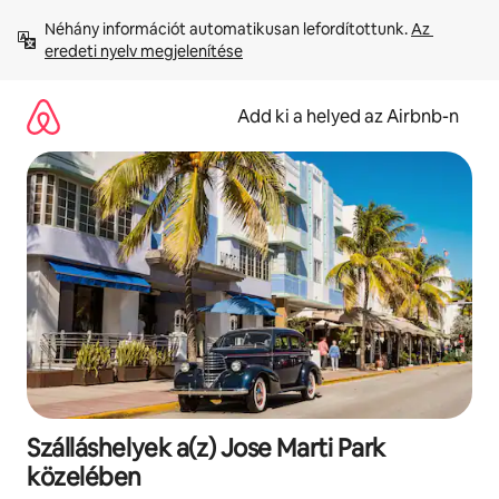
Ugrás
Néhány információt automatikusan lefordítottunk. 
Az 
a
eredeti nyelv megjelenítése
tartalomra
Add ki a helyed az Airbnb-n
Szálláshelyek a(z) Jose Marti Park
közelében