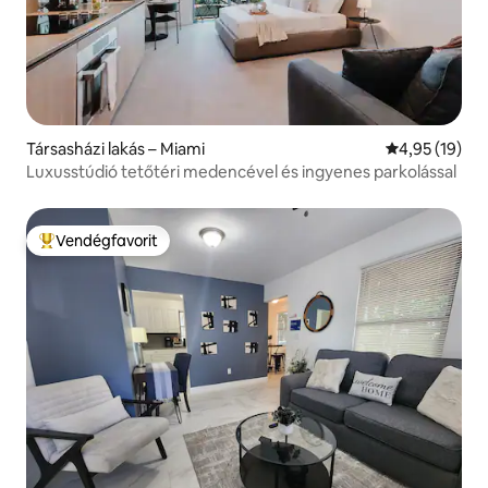
Társasházi lakás – Miami
Átlagos érték
4,95 (19)
Luxusstúdió tetőtéri medencével és ingyenes parkolással
Vendégfavorit
Kiemelt vendégfavorit