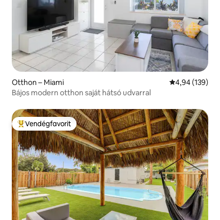
Otthon – Miami
Átlagos értéke
4,94 (139)
Bájos modern otthon saját hátsó udvarral
Vendégfavorit
Kiemelt vendégfavorit