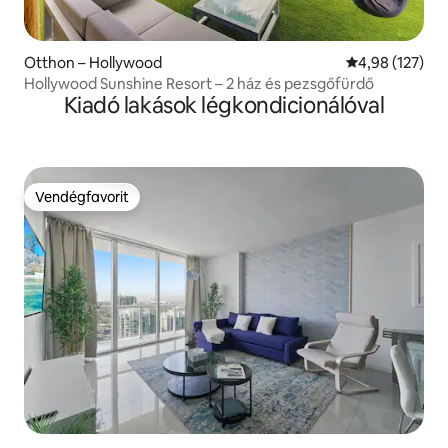
Otthon – Hollywood
Átlagos értéke
4,98 (127)
Hollywood Sunshine Resort – 2 ház és pezsgőfürdő
Kiadó lakások légkondicionálóval
Vendégfavorit
Vendégfavorit