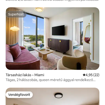
Superhost
Superhost
Társasházi lakás – Miami
Átlagos érték
4,95 (22)
Tágas, 2 hálószobás, queen méretű ággyal rendelkező
lakosztály | 2 fürdőszoba | 6 fő részére
Vendégfavorit
Vendégfavorit