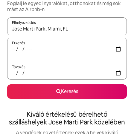
Foglalj le egyedi nyaralókat, otthonokat és még sok
mást az Airbnb-n
Elhelyezkedés
Az eredmények között a felfelé és a lefelé nyíllal navigálhatsz, 
Érkezés
Távozás
Keresés
Kiváló értékelésű bérelhető
szálláshelyek Jose Marti Park közelében
A vendégek egyetértenek: ezek a helyek kiváló