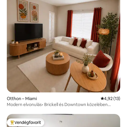
Otthon – Miami
Átlagos érték
4,92 (13)
Modern elvonulás• Brickell és Downtown közelében
•Teljes otthon
Vendégfavorit
Kiemelt vendégfavorit