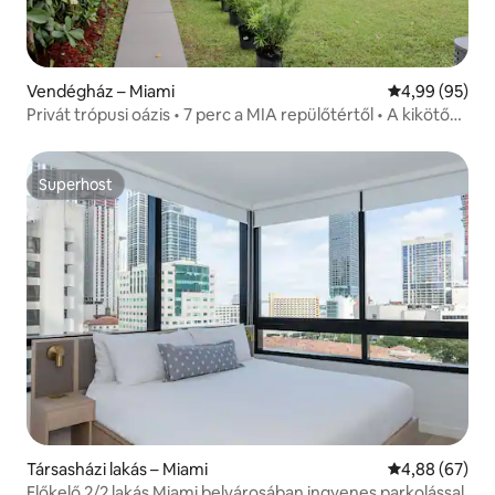
Vendégház – Miami
Átlagos érték
4,99 (95)
Privát trópusi oázis • 7 perc a MIA repülőtértől • A kikötő
közelében
Superhost
Superhost
Társasházi lakás – Miami
Átlagos érték
4,88 (67)
Előkelő 2/2 lakás Miami belvárosában ingyenes parkolással