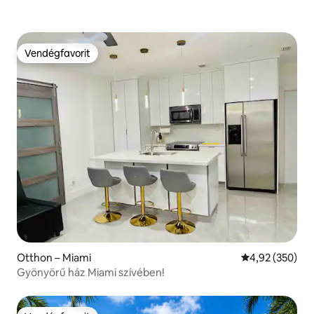
Vendégfavorit
Vendégfavorit
Otthon – Miami
Átlagos értéke
4,92 (350)
Gyönyörű ház Miami szívében!