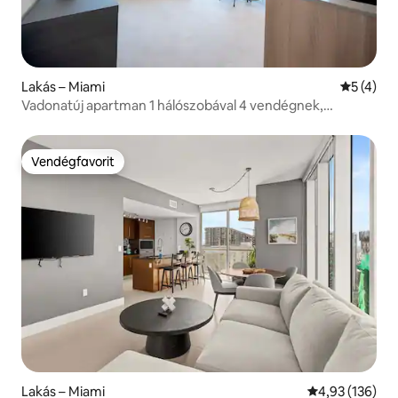
Lakás – Miami
Átlagos é
5 (4)
Vadonatúj apartman 1 hálószobával 4 vendégnek,
kilátással a Bayre és a Brickellre
Vendégfavorit
Vendégfavorit
Lakás – Miami
Átlagos értéke
4,93 (136)