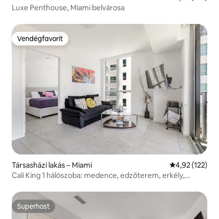
Luxe Penthouse, Miami belvárosa
Vendégfavorit
Vendégfavorit
Társasházi lakás – Miami
Átlagos értéke
4,92 (122)
Cali King 1 hálószoba: medence, edzőterem, erkély,
jakuzzi
Superhost
Superhost