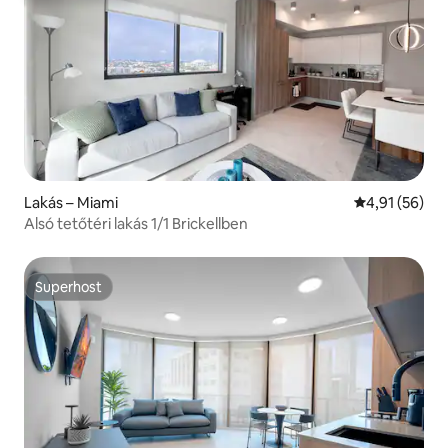
Lakás – Miami
Átlagos érték
4,91 (56)
Alsó tetőtéri lakás 1/1 Brickellben
Superhost
Superhost