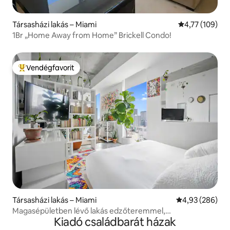
Társasházi lakás – Miami
Átlagos értéke
4,77 (109)
1Br „Home Away from Home” Brickell Condo!
Vendégfavorit
Kiemelt vendégfavorit
Társasházi lakás – Miami
Átlagos értéke
4,93 (286)
Magasépületben lévő lakás edzőteremmel,
Kiadó családbarát házak
tetőmedencével és kilátással az öbölre