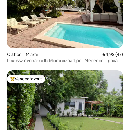
Otthon – Miami
Átlagos érték
4,98 (47)
Luxusszínvonalú villa Miami vízpartján | Medence – privát
móló
Vendégfavorit
Kiemelt vendégfavorit