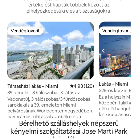
értékelést kaptak többek között az
elhelyezkedésükre és a tisztaságukra.
Vendégfavorit
Vendégfavorit
Vendégfavorit
Vendégfavorit
Lakás – Miami
Társasházi lakás – Miami
Átlagos értékelés: 5/4,93, 120 
4,93 (120)
225-ös körzet Bay
39. emelet, 3 hálószoba · Kilátás az
Ez a helyszín Miam
öbölre és a városra · 8 fő befogadására
Vadonatúj, 3 hálószobás/3 fürdőszobás
közepén található
alkalmas
saroklakás a 39. emeleten Miami
előkelő hangulatta
belvárosának Worldcenter negyedében,
kis kiruccanásra. É
panorámás kilátással az öbölre és a
lakóhelyeket és az
Bérelhető szálláshelyek népszerű
városra a 23 négyzetméteres erkélyről
szolgáltatásokat, 
és a padlótól a mennyezetig érő
kényelmi szolgáltatásai Jose Marti Park
pezsgőfürdőt, a f
ablakokon keresztül. 120 négyzetméter
kosárlabdapályát, 