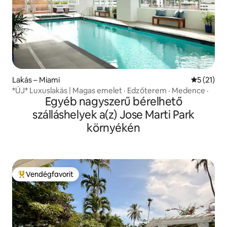
Lakás – Miami
Átlagos ér
5 (21)
*ÚJ* Luxuslakás | Magas emelet · Edzőterem · Medence ·
Egyéb nagyszerű bérelhető
szálláshelyek a(z) Jose Marti Park
környékén
Vendégfavorit
Kiemelt vendégfavorit