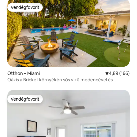
Vendégfavorit
Vendégfavorit
Otthon – Miami
Átlagos értéke
4,89 (166)
Oázis a Brickell környékén sós vizű medencével és
tűzrakóhellyel
Vendégfavorit
Vendégfavorit