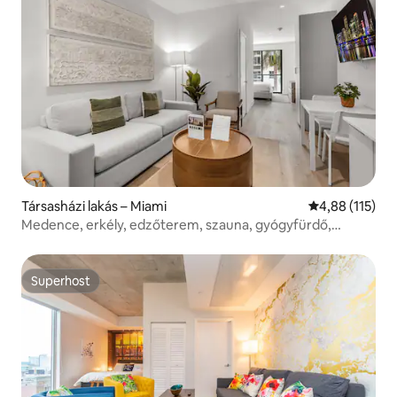
Társasházi lakás – Miami
Átlagos értéke
4,88 (115)
Medence, erkély, edzőterem, szauna, gyógyfürdő,
kávézó, belváros
Superhost
Superhost