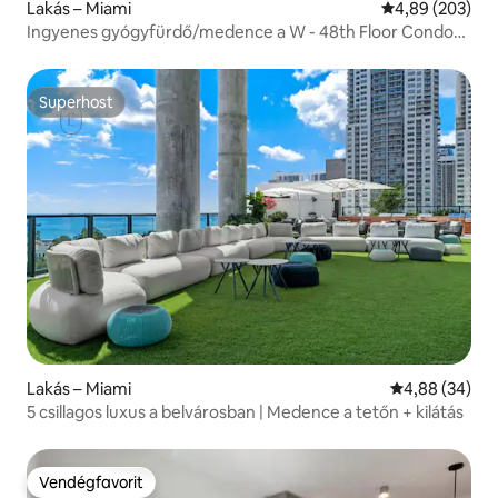
Lakás – Miami
Átlagos értéke
4,89 (203)
Ingyenes gyógyfürdő/medence a W - 48th Floor Condo-
ban
Superhost
Superhost
Lakás – Miami
Átlagos érték
4,88 (34)
5 csillagos luxus a belvárosban | Medence a tetőn + kilátás
Vendégfavorit
Vendégfavorit