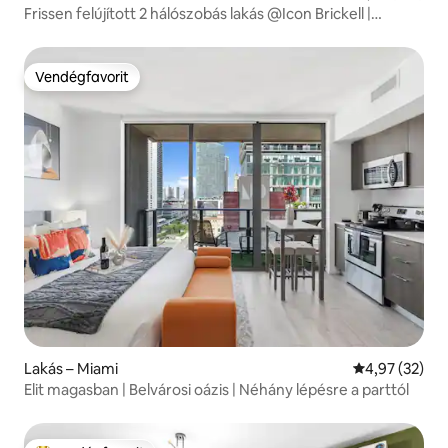
Frissen felújított 2 hálószobás lakás @Icon Brickell |
Gyógyfürdő+Edzőterem+Medence
Vendégfavorit
Vendégfavorit
Lakás – Miami
Átlagos érték
4,97 (32)
Elit magasban | Belvárosi oázis | Néhány lépésre a parttól