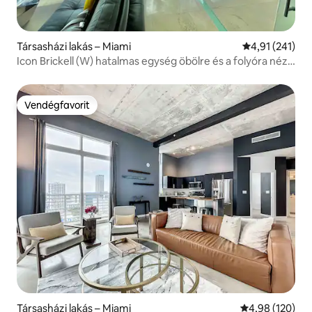
Társasházi lakás – Miami
Átlagos értéke
4,91 (241)
Icon Brickell (W) hatalmas egység öbölre és a folyóra néző
kilátással
Vendégfavorit
Vendégfavorit
Társasházi lakás – Miami
Átlagos értéke
4,98 (120)