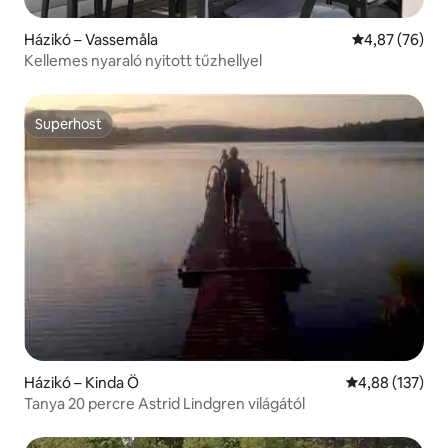
Házikó – Vassemåla
Átlagos érték
4,87 (76)
Kellemes nyaraló nyitott tűzhellyel
Superhost
Superhost
Házikó – Kinda Ö
Átlagos értéke
4,88 (137)
Tanya 20 percre Astrid Lindgren világától