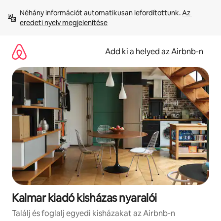
Ugrás
Néhány információt automatikusan lefordítottunk. 
Az 
a
eredeti nyelv megjelenítése
tartalomra
Add ki a helyed az Airbnb-n
Kalmar kiadó kisházas nyaralói
Találj és foglalj egyedi kisházakat az Airbnb-n