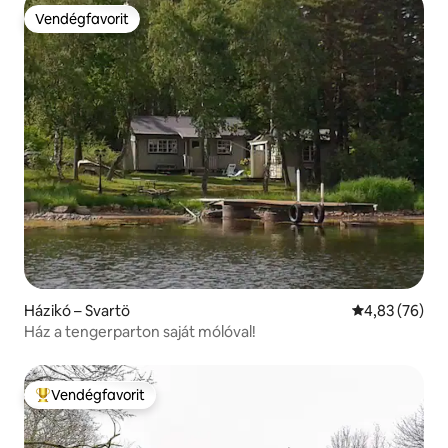
Vendégfavorit
Vendégfavorit
Házikó – Svartö
Átlagos érték
4,83 (76)
Ház a tengerparton saját mólóval!
Vendégfavorit
Kiemelt vendégfavorit