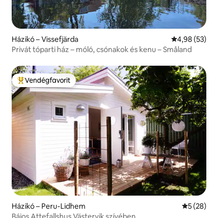
Házikó – Vissefjärda
Átlagos érték
4,98 (53)
Privát tóparti ház – móló, csónakok és kenu – Småland
Vendégfavorit
Kiemelt vendégfavorit
Házikó – Peru-Lidhem
Átlagos ér
5 (28)
Bájos Attefallshus Västervik szívében