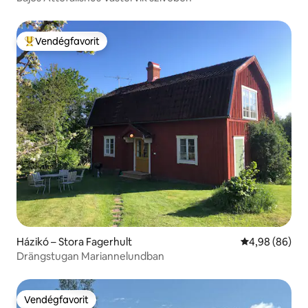
Vendégfavorit
Kiemelt vendégfavorit
Házikó – Stora Fagerhult
Átlagos érték
4,98 (86)
Drängstugan Mariannelundban
Vendégfavorit
Vendégfavorit