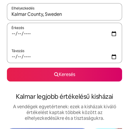
Elhelyezkedés
Az eredmények között a felfelé és a lefelé nyíllal navigálhatsz, 
Érkezés
Távozás
Keresés
Kalmar legjobb értékelésű kisházai
A vendégek egyetértenek: ezek a kisházak kiváló
értékelést kaptak többek között az
elhelyezkedésükre és a tisztaságukra.