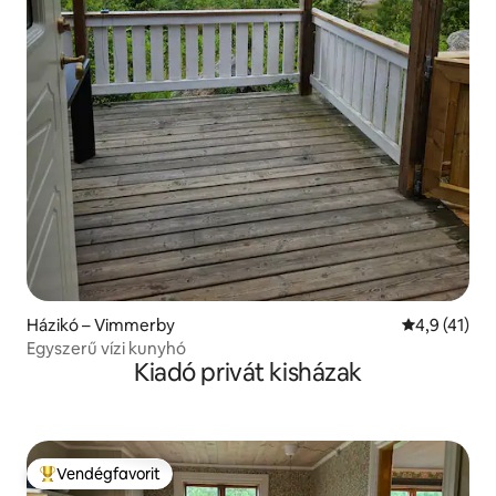
Házikó – Vimmerby
Átlagos érté
4,9 (41)
Egyszerű vízi kunyhó
Kiadó privát kisházak
Vendégfavorit
Kiemelt vendégfavorit