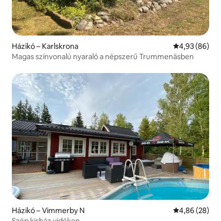
Házikó – Karlskrona
Átlagos érték
4,93 (86)
Magas színvonalú nyaraló a népszerű Trummenäsben
Házikó – Vimmerby N
Átlagos érték
4,86 (28)
Szép kisház vidéken.