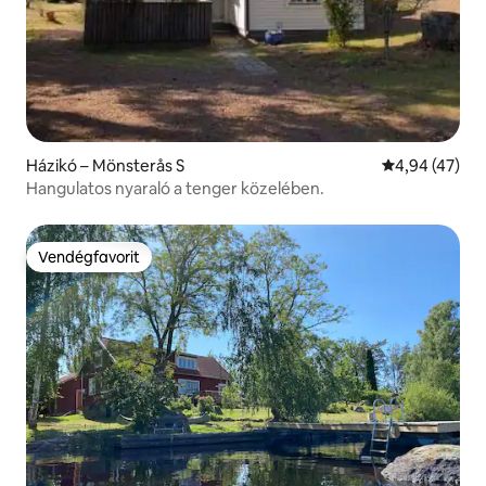
Házikó – Mönsterås S
Átlagos érték
4,94 (47)
Hangulatos nyaraló a tenger közelében.
Vendégfavorit
Vendégfavorit