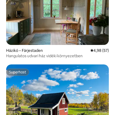
Házikó – Färjestaden
Átlagos érték
4,98 (57)
Hangulatos udvari ház vidéki környezetben
Superhost
Superhost