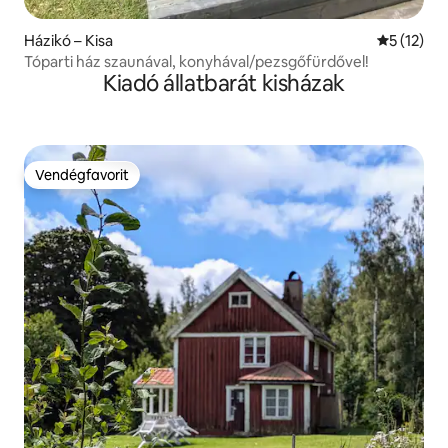
Házikó – Kisa
Átlagos ér
5 (12)
Tóparti ház szaunával, konyhával/pezsgőfürdővel!
Kiadó állatbarát kisházak
Vendégfavorit
Vendégfavorit