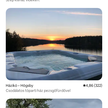
Házikó – Högsby
Átlagos értéke
4,86 (322)
Csodálatos tóparti ház pezsgőfürdővel