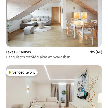
Lakás – Kaunas
Átlagos ér
5 (46)
Hangulatos tetőtéri lakás az óvárosban
Vendégfavorit
Kiemelt vendégfavorit