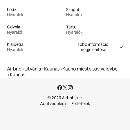
Łódź
Szopot
Nyaralók
Nyaralók
Gdynia
Tartu
Nyaralók
Nyaralók
Klaipėda
Több információ
Nyaralók
megjelenítése
Airbnb
Litvánia
Kaunas
Kauno miesto savivaldybė
Kaunas
© 2026 Airbnb, Inc.
Adatvédelem
Feltételek