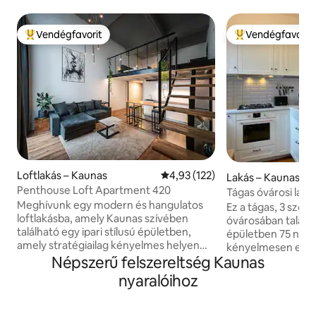
Vendégfavorit
Vendégfavorit
Kiemelt vendégfavorit
Kiemelt vendégfa
Loftlakás – Kaunas
Átlagos értékelés: 5/4,93, 122 
4,93 (122)
Lakás – Kaunas
Penthouse Loft Apartment 420
Tágas óvárosi lakás
Meghívunk egy modern és hangulatos
Ez a tágas, 3 szo
loftlakásba, amely Kaunas szívében
óvárosában találh
található egy ipari stílusú épületben,
épületben 75 nég
amely stratégiailag kényelmes helyen
kényelmesen elszá
található a városközpont és Žaliakalnis
Népszerű felszereltség Kaunas
Magas mennyezett
között. Ez a stílusos loftlakás ideális
padlóval rendelkez
nyaralóihoz
kikapcsolódáshoz és munkához
irányba néző erkél
egyaránt. A magas mennyezet, a nagy
csendes estékhez. 
ablakok és a minimalista belső tér a tér
kilátás nyílik. A N