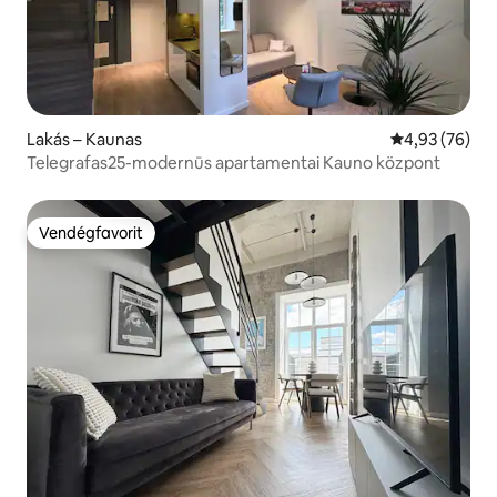
Lakás – Kaunas
Átlagos érték
4,93 (76)
Telegrafas25-modernūs apartamentai Kauno központ
Vendégfavorit
Vendégfavorit