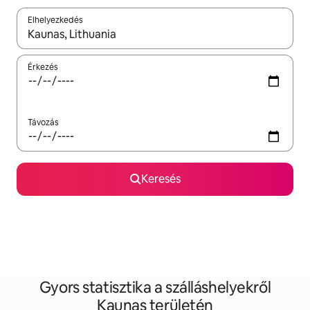
Elhelyezkedés
Az eredmények között a felfelé és a lefelé nyíllal navigálhatsz, 
Érkezés
Távozás
Keresés
Gyors statisztika a szálláshelyekről
Kaunas területén