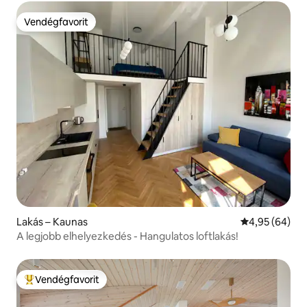
Vendégfavorit
Vendégfavorit
Lakás – Kaunas
Átlagos érték
4,95 (64)
A legjobb elhelyezkedés - Hangulatos loftlakás!
Vendégfavorit
Kiemelt vendégfavorit