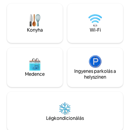
és a kényelem érzetét keltik. Minden a
sétányokkal rende
rendelkezésedre áll, mindössze néhány
mindössze 2 percre
lépésre a Laisvės sugárúttól, közel a
felszerelt konyha
kulturális látnivalókhoz, éttermekhez és
sebességű Wi-Fi, 
kávézókhoz. Látogass el Kaunas ipari
kábeltévé, friss á
Konyha
Wi-Fi
báját, és érezd át egy modern
Zalgiris Aréna, az 
loftlakásban.
Al. közelében.
Ingyenes parkolás a
Medence
helyszínen
Légkondicionálás