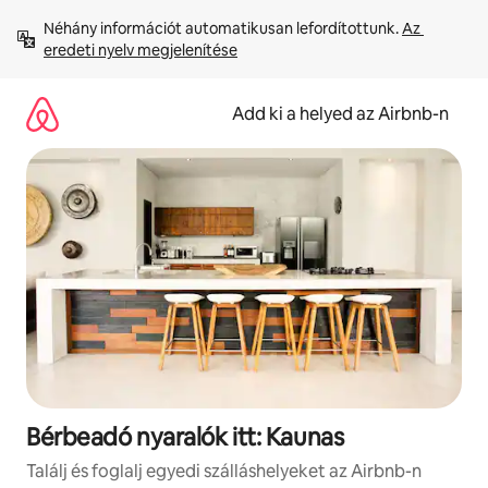
Ugrás
Néhány információt automatikusan lefordítottunk. 
Az 
a
eredeti nyelv megjelenítése
tartalomra
Add ki a helyed az Airbnb-n
Bérbeadó nyaralók itt: Kaunas
Találj és foglalj egyedi szálláshelyeket az Airbnb-n