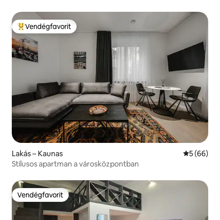
Vendégfavorit
Kiemelt vendégfavorit
Lakás – Kaunas
Átlagos ér
5 (66)
Stílusos apartman a városközpontban
Vendégfavorit
Vendégfavorit