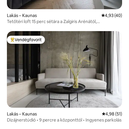
Lakás – Kaunas
Átlagos érték
4,93 (40)
Tetőtéri loft 15 perc sétára a Zalgiris Arénától,
légkondicionálóval
Vendégfavorit
Kiemelt vendégfavorit
Lakás – Kaunas
Átlagos érték
4,98 (51)
Dizájnerstúdió • 9 percre a központtól • Ingyenes parkolás