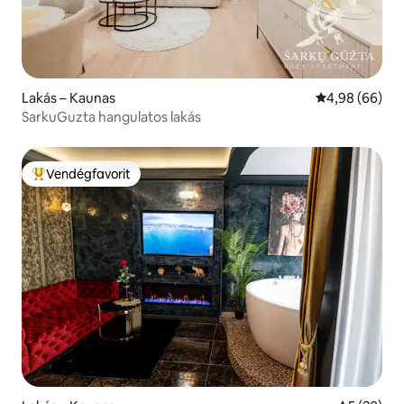
Lakás – Kaunas
Átlagos érték
4,98 (66)
SarkuGuzta hangulatos lakás
Vendégfavorit
Kiemelt vendégfavorit