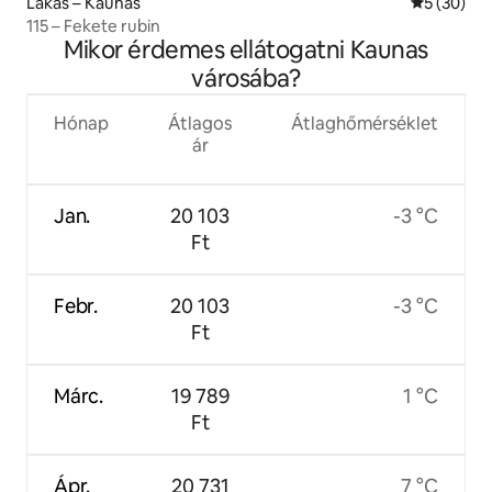
Lakás – Kaunas
Átlagos ér
5 (30)
115 – Fekete rubin
Mikor érdemes ellátogatni Kaunas
városába?
Hónap
Átlagos
Átlaghőmérséklet
ár
Jan.
20 103
-3 °C
Ft
Febr.
20 103
-3 °C
Ft
Márc.
19 789
1 °C
Ft
Ápr.
20 731
7 °C