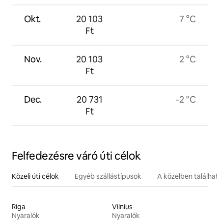
Okt.
20 103
7 °C
Ft
Nov.
20 103
2 °C
Ft
Dec.
20 731
-2 °C
Ft
Felfedezésre váró úti célok
Közeli úti célok
Egyéb szállástípusok
A közelben találha
Riga
Vilnius
Nyaralók
Nyaralók