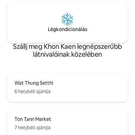
Légkondicionálás
Szállj meg Khon Kaen legnépszerűbb
látnivalóinak közelében
Wat Thung Setthi
6 helybéli ajánlja
Ton Tann Market
7 helybéli ajánlja