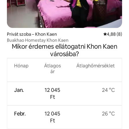
Privát szoba – Khon Kaen
Átlagos érté
4,88 (8)
ฺBuakhao Homestay Khon Kaen
Mikor érdemes ellátogatni Khon Kaen
városába?
Hónap
Átlagos
Átlaghőmérséklet
ár
Jan.
12 045
24 °C
Ft
Febr.
12 045
26 °C
Ft