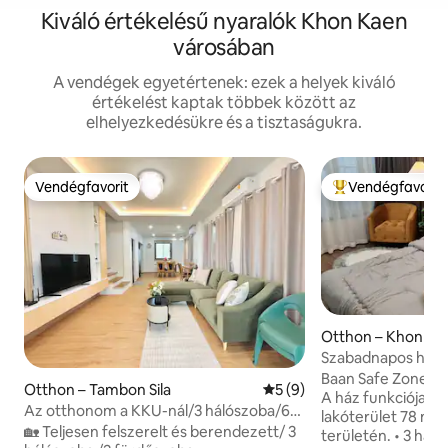
Kiváló értékelésű nyaralók Khon Kaen
városában
A vendégek egyetértenek: ezek a helyek kiváló
értékelést kaptak többek között az
elhelyezkedésükre és a tisztaságukra.
Vendégfavorit
Vendégfavorit
Vendégfavorit
Kiemelt vendégfa
Otthon – Khon Ka
Szabadnapos ház 
otthon
Baan Safe Zone, a 
Otthon – Tambon Sila
Átlagos értékelés: 5/5, 9 
5 (9)
A ház funkciója a
Az otthonom a KKU-nál/3 hálószoba/6
lakóterület 78 n
vendég
🏡 Teljesen felszerelt és berendezett/ 3
területén. • 3 hálószobából és 2