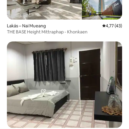
Lakás – Nai Mueang
Átlagos érték
4,77 (43)
THE BASE Height Mittraphap - Khonkaen