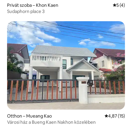
Privát szoba – Khon Kaen
Átlagos é
5 (4)
Sudaphorn place 3
Otthon – Mueang Kao
Átlagos érték
4,87 (15)
Városi ház a Bueng Kaen Nakhon közelében