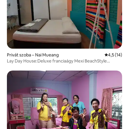
Privát szoba – Nai Mueang
Átlagos érté
4,5 (14)
Lay Day House:Deluxe franciaágy Mexi BeachStyle
területén