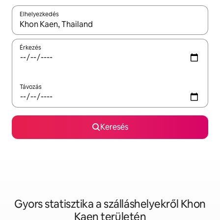
Elhelyezkedés
Az eredmények között a felfelé és a lefelé nyíllal navigálhatsz, 
Érkezés
Távozás
Keresés
Gyors statisztika a szálláshelyekről Khon
Kaen területén