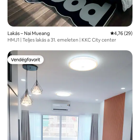
Lakás – Nai Mueang
Átlagos érték
4,76 (29)
HMJ1 | Teljes lakás a 31. emeleten | KKC City center
Vendégfavorit
Vendégfavorit