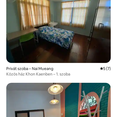
Privát szoba – Nai Mueang
Átlagos é
5 (7)
Közös ház Khon Kaenben – 1. szoba