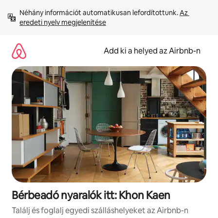
Ugrás
Néhány információt automatikusan lefordítottunk. 
Az 
a
eredeti nyelv megjelenítése
tartalomra
Add ki a helyed az Airbnb-n
Bérbeadó nyaralók itt: Khon Kaen
Találj és foglalj egyedi szálláshelyeket az Airbnb-n