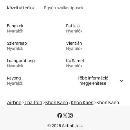
Közeli úti célok
Egyéb szállástípusok
Bangkok
Pattaja
Nyaralók
Nyaralók
Sziemreap
Vientián
Nyaralók
Nyaralók
Luangprabang
Ko Samet
Nyaralók
Nyaralók
Rayong
Több információ
Nyaralók
megjelenítése
Airbnb
Thaiföld
Khon Kaen
Khon Kaen
Khon Kaen
© 2026 Airbnb, Inc.