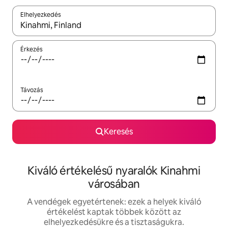
Elhelyezkedés
Az eredmények között a felfelé és a lefelé nyíllal navigálhatsz, 
Érkezés
Távozás
Keresés
Kiváló értékelésű nyaralók Kinahmi
városában
A vendégek egyetértenek: ezek a helyek kiváló
értékelést kaptak többek között az
elhelyezkedésükre és a tisztaságukra.