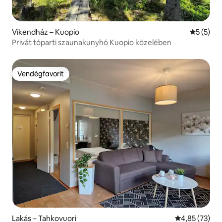
Víkendház – Kuopio
Átlagos é
5 (5)
Privát tóparti szaunakunyhó Kuopio közelében
Vendégfavorit
Vendégfavorit
Lakás – Tahkovuori
Átlagos érték
4,85 (73)