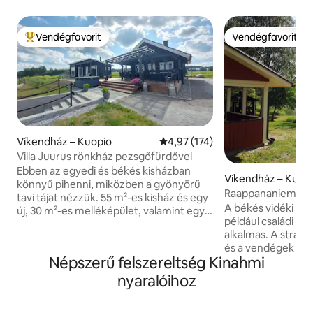
Vendégfavorit
Vendégfavorit
Kiemelt vendégfavorit
Vendégfavorit
Víkendház – Kuopio
Átlagos értékelés: 5/4,97, 174 
4,97 (174)
Villa Juurus rönkház pezsgőfürdővel
Ebben az egyedi és békés kisházban
Víkendház – Kuop
könnyű pihenni, miközben a gyönyörű
Raappananiemi
tavi tájat nézzük. 55 m²-es kisház és egy
A békés vidéki tájo
új, 30 m²-es melléképület, valamint egy
például családi vag
nagy terasz és grillezőhely a
alkalmas. A stran
tengerparton. Lég hőszivattyú és
és a vendégek eve
kandalló használatban. Közeli jó
Népszerű felszereltség Kinahmi
használhatnak. A 
horgászat, bogyószedés és szabadtéri
túraútvonalaktól au
terep. Kuopio 35 km-re, Riistavesi 10 km-
nyaralóihoz
bérleti díj 2 kisház
re található. A bérlő számára elérhető
konyhai grillt és 
egy evezős deszka és egy evezős