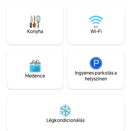
Az egyik kisház fa
csónak, valamint Wi-Fi. Szükség esetén
kandallószobával 
ágynemű/törölköző kölcsönzése 10
hálószobával, ala
e/fő, végső takarítás 80 e extra. Az ár
zuhanyzóval és bel
tartalmazza a pezsgőfürdő használatát.
rendelkezik. Azokn
hagyományos kish
Konyha
Wi-Fi
pedig a luxus éhez
Ingyenes parkolás a
Medence
helyszínen
Légkondicionálás