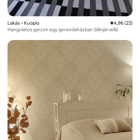
Lakás – Kuopio
Átlagos érték
4,96 (23)
Hangulatos garzon egy gerendaházban Siilinjärvellä