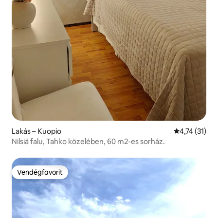
Lakás – Kuopio
Átlagos érték
4,74 (31)
Nilsiä falu, Tahko közelében, 60 m2-es sorház.
Vendégfavorit
Vendégfavorit