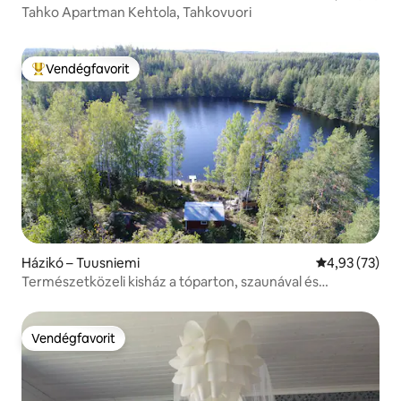
Tahko Apartman Kehtola, Tahkovuori
Vendégfavorit
Kiemelt vendégfavorit
Házikó – Tuusniemi
Átlagos érték
4,93 (73)
Természetközeli kisház a tóparton, szaunával és
napelemmel
Vendégfavorit
Vendégfavorit