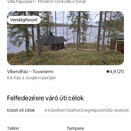
Villa Pajusaari – Modern rönkvilla a tónál
Vendégfavorit
Vendégfavorit
Víkendház – Tuusniemi
Átlagos érté
4,9 (21)
Kis ház a Juojärvi partján
Felfedezésre váró úti célok
Közeli úti célok
A közelben található legnépszerűbb nevezet
Tallinn
Tampere