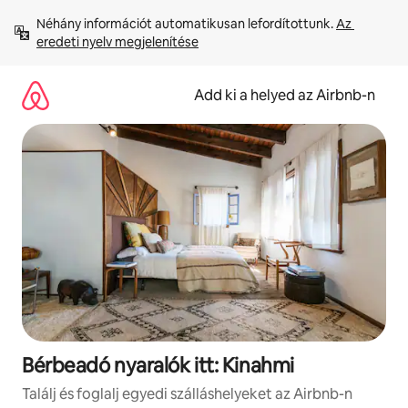
Ugrás
Néhány információt automatikusan lefordítottunk. 
Az 
a
eredeti nyelv megjelenítése
tartalomra
Add ki a helyed az Airbnb-n
Bérbeadó nyaralók itt: Kinahmi
Találj és foglalj egyedi szálláshelyeket az Airbnb-n