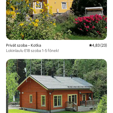
Privát szoba – Kotka
Átlagos érték
4,83 (23)
Lokinlaulu E18 szoba 1-5 főnek!