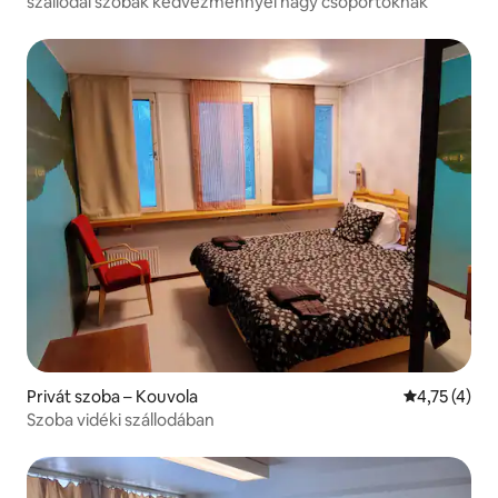
szállodai szobák kedvezménnyel nagy csoportoknak
Privát szoba – Kouvola
Átlagos érté
4,75 (4)
Szoba vidéki szállodában