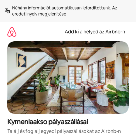
Ugrás
Néhány információt automatikusan lefordítottunk. 
Az 
a
eredeti nyelv megjelenítése
tartalomra
Add ki a helyed az Airbnb-n
Kymenlaakso pályaszállásai
Találj és foglalj egyedi pályaszállásokat az Airbnb-n