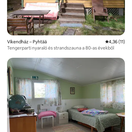
Víkendház – Pyhtää
Átlagos érték
4,36 (11)
Tengerparti nyaraló és strandszauna a 80-as évekből