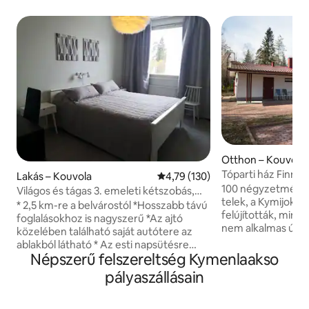
Otthon – Kouvola
Tóparti ház Finno
Lakás – Kouvola
Átlagos értékelés: 5/4,79, 130 
4,79 (130)
100 négyzetméter
Világos és tágas 3. emeleti kétszobás,
telek, a Kymijoki f
üvegezett erkély
* 2,5 km-re a belvárostól *Hosszabb távú
felújították, minde
foglalásokhoz is nagyszerű *Az ajtó
nem alkalmas úszá
közelében található saját autótere az
csak horgászatra 
ablakból látható * Az esti napsütésre
alkalmas (a csónak
Népszerű felszereltség Kymenlaakso
néző mázas erkély *Szabályozható
díjban). A ház köz
függönyök, beleértve és *Hálószoba 160
pályaszállásain
4 autó számára. K
széles ággyal és két 90 cm széles ággyal
Helsinkitől 134 km
a nappaliban *A legközelebbi
Szentpétervártól 