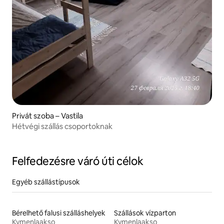
Privát szoba – Vastila
Hétvégi szállás csoportoknak
Felfedezésre váró úti célok
Egyéb szállástípusok
Bérelhető falusi szálláshelyek
Szállások vízparton
Kymenlaakso
Kymenlaakso