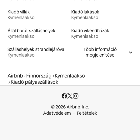
Kiadó villák
Kiadó lakások
Kymenlaakso
Kymenlaakso
Állatbarát szálláshelyek
Kiadó víkendházak
Kymenlaakso
Kymenlaakso
Szálláshelyek strandlejáróval
Több információ
Kymenlaakso
megjelenítése
Airbnb
Finnország
Kymenlaakso
Kiadó pályaszállások
© 2026 Airbnb, Inc.
Adatvédelem
Feltételek