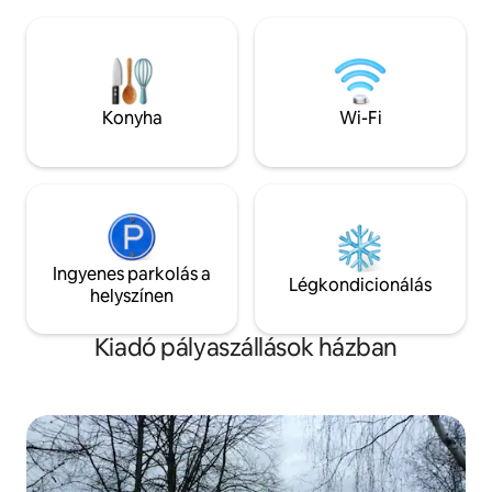
szolgáltatások 500 méterre vannak,
található km. Hat 
élelmiszerbolt és egy pub, ahol jó pizzát
finn „Disneyland”,
ajánlanak *200 méterre a
szabadtéri vízipar
harapópályától/sípályától és a
étterem, 800 m-re
kutyaparktól *Júniusban egy
pedig egy fedett 
hűtőberendezés és egy asztali ventilátor
Konyha
Wi-Fi
is segít *Pokemon Go: 6 edzőterem és
49 megálló a láthatáron.
Ingyenes parkolás a
Légkondicionálás
helyszínen
Kiadó pályaszállások házban