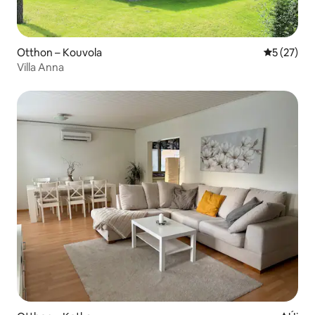
Otthon – Kouvola
Átlagos ér
5 (27)
Villa Anna