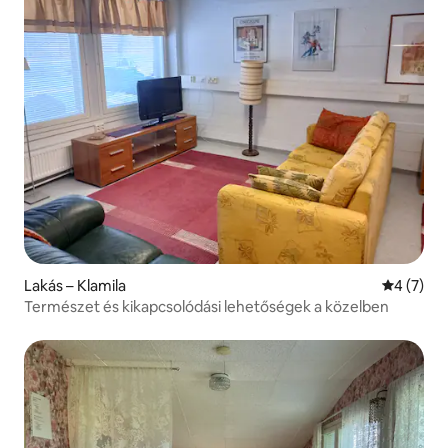
Lakás – Klamila
Átlagos é
4 (7)
Természet és kikapcsolódási lehetőségek a közelben