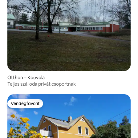
Otthon – Kouvola
Teljes szálloda privát csoportnak
Vendégfavorit
Vendégfavorit