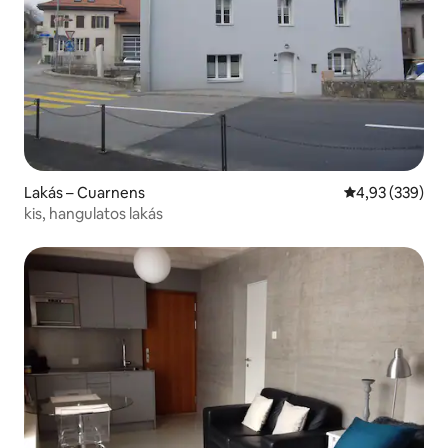
Lakás – Cuarnens
Átlagos értéke
4,93 (339)
kis, hangulatos lakás