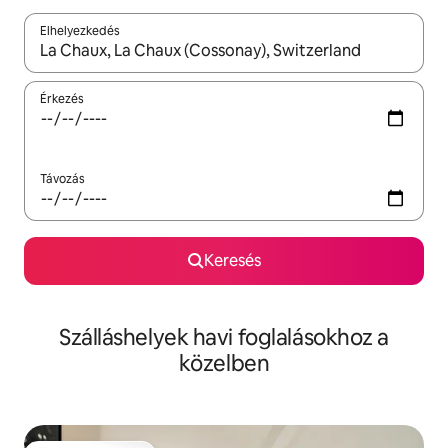
Elhelyezkedés
Az eredmények között a felfelé és a lefelé nyíllal navigálhatsz, 
Érkezés
Távozás
Keresés
Szálláshelyek havi foglalásokhoz a
közelben