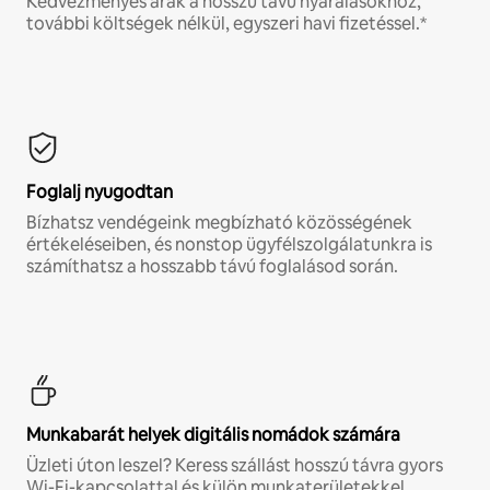
Kedvezményes árak a hosszú távú nyaralásokhoz,
további költségek nélkül, egyszeri havi fizetéssel.*
Foglalj nyugodtan
Bízhatsz vendégeink megbízható közösségének
értékeléseiben, és nonstop ügyfélszolgálatunkra is
számíthatsz a hosszabb távú foglalásod során.
Munkabarát helyek digitális nomádok számára
Üzleti úton leszel? Keress szállást hosszú távra gyors
Wi-Fi-kapcsolattal és külön munkaterületekkel.