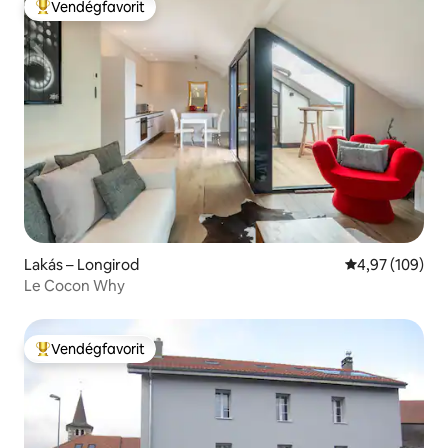
Vendégfavorit
Kiemelt vendégfavorit
Lakás – Longirod
Átlagos értéke
4,97 (109)
Le Cocon Why
Vendégfavorit
Kiemelt vendégfavorit