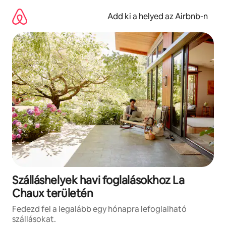
Ugrás
a
Add ki a helyed az Airbnb-n
tartalomra
Szálláshelyek havi foglalásokhoz La
Chaux területén
Fedezd fel a legalább egy hónapra lefoglalható
szállásokat.