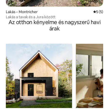
Lakás – Montricher
Átlagos é
5 (5)
Lakás a tavak és a Jura között
Az otthon kényelme és nagyszerű havi
árak