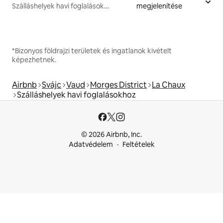
Szálláshelyek havi foglalásokhoz
megjelenítése
*Bizonyos földrajzi területek és ingatlanok kivételt
képezhetnek.
Airbnb
Svájc
Vaud
Morges District
La Chaux
Szálláshelyek havi foglalásokhoz
© 2026 Airbnb, Inc.
Adatvédelem
Feltételek