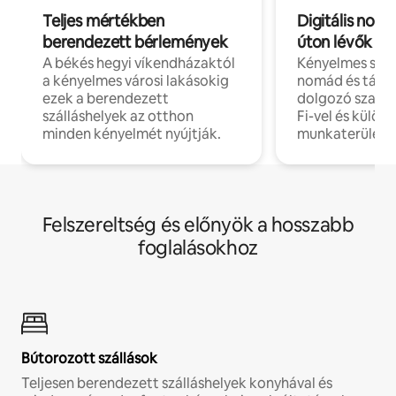
Teljes mértékben
Digitális nomá
berendezett bérlemények
úton lévők
A békés hegyi víkendházaktól
Kényelmes szál
a kényelmes városi lakásokig
nomád és táv
ezek a berendezett
dolgozó szake
szálláshelyek az otthon
Fi-vel és külön
minden kényelmét nyújtják.
munkaterülete
Felszereltség és előnyök a hosszabb
foglalásokhoz
Bútorozott szállások
Teljesen berendezett szálláshelyek konyhával és