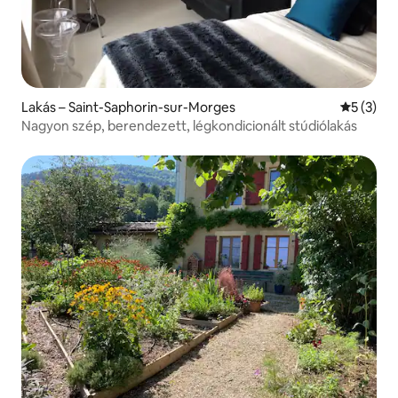
Lakás – Saint-Saphorin-sur-Morges
Átlagos é
5 (3)
Nagyon szép, berendezett, légkondicionált stúdiólakás