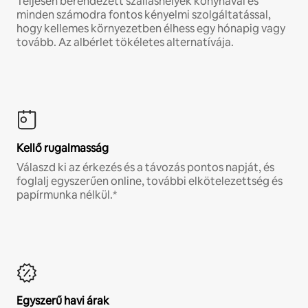
Teljesen berendezett szálláshelyek konyhával és
minden számodra fontos kényelmi szolgáltatással,
hogy kellemes környezetben élhess egy hónapig vagy
tovább. Az albérlet tökéletes alternatívája.
Kellő rugalmasság
Válaszd ki az érkezés és a távozás pontos napját, és
foglalj egyszerűen online, további elkötelezettség és
papírmunka nélkül.*
Egyszerű havi árak