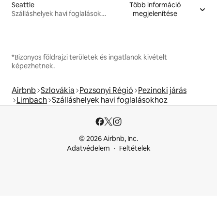
Seattle
Több információ
Szálláshelyek havi foglalásokhoz
megjelenítése
*Bizonyos földrajzi területek és ingatlanok kivételt
képezhetnek.
Airbnb
Szlovákia
Pozsonyi Régió
Pezinoki járás
Limbach
Szálláshelyek havi foglalásokhoz
© 2026 Airbnb, Inc.
Adatvédelem
Feltételek