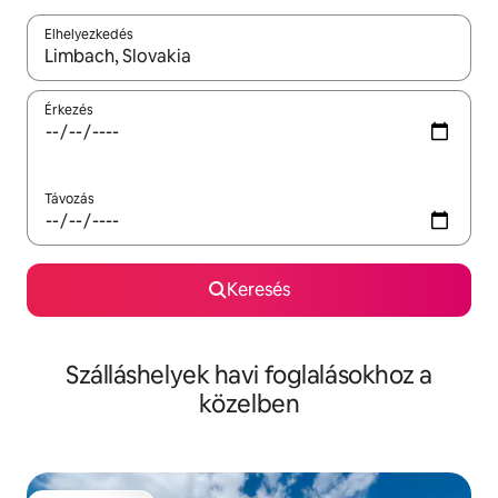
Elhelyezkedés
Az eredmények között a felfelé és a lefelé nyíllal navigálhatsz, 
Érkezés
Távozás
Keresés
Szálláshelyek havi foglalásokhoz a
közelben