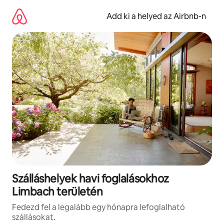
Ugrás
a
Add ki a helyed az Airbnb-n
tartalomra
Szálláshelyek havi foglalásokhoz
Limbach területén
Fedezd fel a legalább egy hónapra lefoglalható
szállásokat.