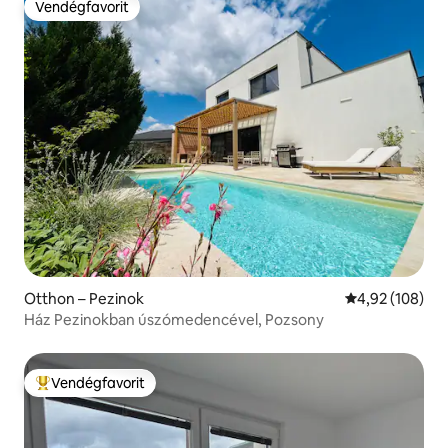
Vendégfavorit
Vendégfavorit
Otthon – Pezinok
Átlagos értéke
4,92 (108)
Ház Pezinokban úszómedencével, Pozsony
Vendégfavorit
Kiemelt vendégfavorit