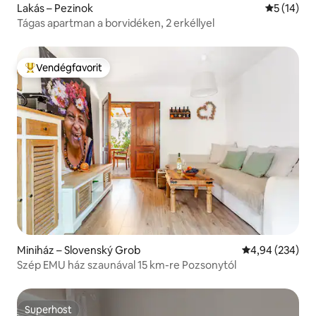
Lakás – Pezinok
Átlagos ér
5 (14)
Tágas apartman a borvidéken, 2 erkéllyel
Vendégfavorit
Kiemelt vendégfavorit
Miniház – Slovenský Grob
Átlagos értéke
4,94 (234)
Szép EMU ház szaunával 15 km-re Pozsonytól
Superhost
Superhost