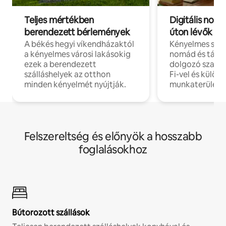
Teljes mértékben
Digitális nomá
berendezett bérlemények
úton lévők
A békés hegyi víkendházaktól
Kényelmes szál
a kényelmes városi lakásokig
nomád és táv
ezek a berendezett
dolgozó szake
szálláshelyek az otthon
Fi-vel és külön
minden kényelmét nyújtják.
munkaterülete
Felszereltség és előnyök a hosszabb
foglalásokhoz
Bútorozott szállások