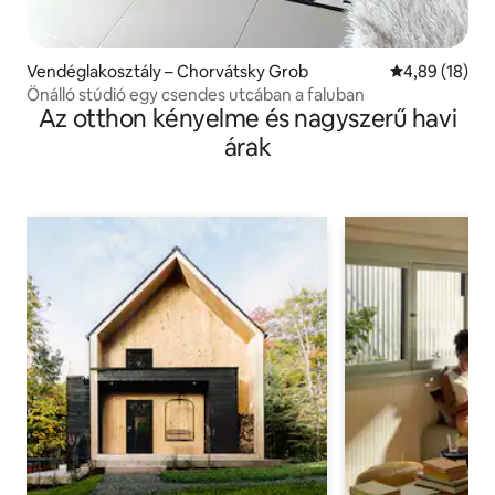
Vendéglakosztály – Chorvátsky Grob
Átlagos érték
4,89 (18)
Önálló stúdió egy csendes utcában a faluban
Az otthon kényelme és nagyszerű havi
árak