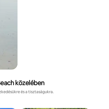
 Beach közelében
zkedésükre és a tisztaságukra.