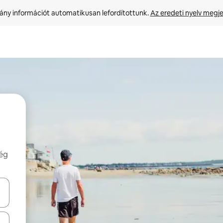
ny információt automatikusan lefordítottunk. 
Az eredeti nyelv megje
még
navigálhatsz, illetve érintő és lapozó mozdulatokkal is felfedezheted ők