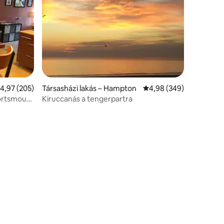
tlagos értékelés: 5/4,97, 205 vélemény
4,97 (205)
Társasházi lakás – Hampton
Átlagos értékelés: 5/4
4,98 (349)
Portsmouth
Kiruccanás a tengerpartra