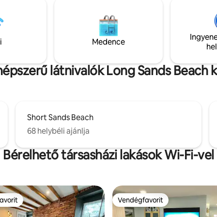
edékhely olyan élményt nyújt
otthont, ahonnan minden szob
inknek, amely olyan élményt
ablakból kilátás nyílik a vízre, minden
endégeinknek, mint egy utazás
hálószoba légkondicionálóval, 
aki részének erdőibe, de
Wi-Fi-vel és intelligens TV-vel v
Ingyene
i
Medence
van az otthonukhoz és Maine
felszerelve. A teljesen felszerel
he
ének minden látnivalójához.
konyhából csodálatos kilátás nyíl
népszerű látnivalók Long Sands Beach 
Short Sands Beach
68 helybéli ajánlja
Bérelhető társasházi lakások Wi-Fi-vel
avorit
Vendégfavorit
avorit
Vendégfavorit