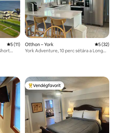
Átlagos értékelés: 5/5, 11 vélemény
5 (11)
Otthon – York
Átlagos értékelés:
5 (32)
 Short
York Adventure, 10 perc sétára a Long
Sands strandtól.
Vendégfavorit
Kiemelt vendégfavorit