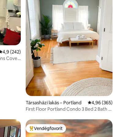
Átlagos értékelés: 5/4,9, 242 vélemény
4,9 (242)
ins Cove-
Társasházi lakás – Portland
Átlagos értékelés: 5/4
4,96 (365)
First Floor Portland Condo 3 Bed 2 Bath +
Parking
Vendégfavorit
Kiemelt vendégfavorit