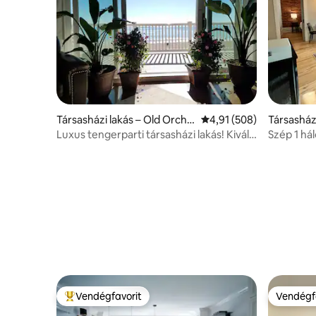
Társasházi lakás – Old Orcha
Átlagos értékelés: 5/4,
4,91 (508)
Társasház
rd Beach
h
Luxus tengerparti társasházi lakás! Kiváló
Szép 1 há
elhelyezkedés!
történelm
Vendégfavorit
Vendégf
Kiemelt vendégfavorit
Vendégf