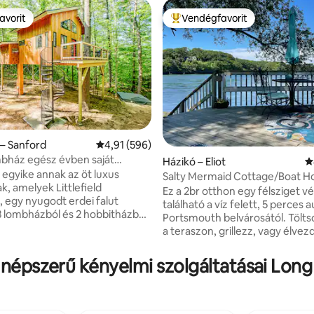
avorit
Vendégfavorit
avorit
Kiemelt vendégfavorit
95, 100 vélemény
– Sanford
Átlagos értékelés: 5/4,91, 596 vélemény
4,91 (596)
bház egész évben saját
Házikó – Eliot
Á
rdővel
egyike annak az öt luxus
Salty Mermaid Cottage/Boat H
k, amelyek Littlefield
Ez a 2br otthon egy félsziget v
, egy nyugodt erdei falut
található a víz felett, 5 perces 
3 lombházból és 2 hobbitházból
Portsmouth belvárosától. Tölts
ik saját pezsgőfürdővel és
a teraszon, grillezz, vagy élvezd
l rendelkezik. Mind az öt lakás
autentikus maine-i
éséhez kattints a „Hosted by
homársüteményedet, úszást é
k népszerű kényelmi szolgáltatásai Lon
 oldalán található fényképre,
kincsvadászatot a parton. Fede
ints a „Továbbiak
Kitteryt vagy Portsmouth belvár
ése…” lehetőségre. Ez a
mindkettő mindössze öt percr
d Pondon található 15 hektáros
található. Élvezd ezt a frissen fe