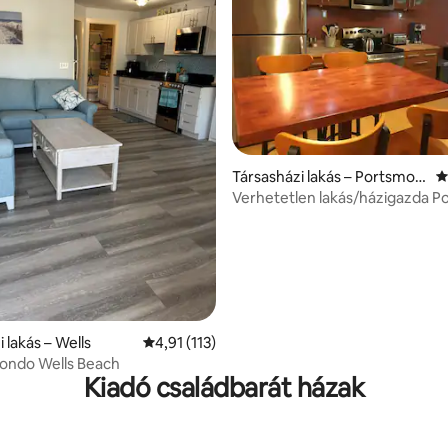
5/5, 147 vélemény
Társasházi lakás – Portsmou
Á
th
Verhetetlen lakás/házigazda 
szívében
 lakás – Wells
Átlagos értékelés: 5/4,91, 113 vélemény
4,91 (113)
Condo Wells Beach
Kiadó családbarát házak