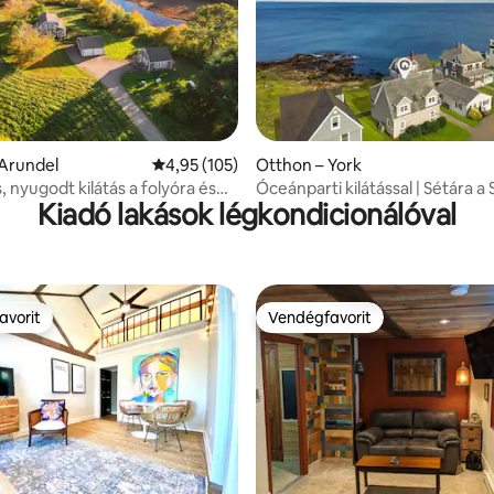
,92, 74 vélemény
 Arundel
Átlagos értékelés: 5/4,95, 105 vélemény
4,95 (105)
Otthon – York
, nyugodt kilátás a folyóra és
Óceánparti kilátással | Sétára a
Kiadó lakások légkondicionálóval
elhelyezkedésű otthon
Sands Beach-től
avorit
Vendégfavorit
avorit
Vendégfavorit