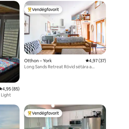
Vendégfavorit
Kiemelt vendégfavorit
Otthon – York
Átlagos értékelés: 5/
4,97 (37)
Long Sands Retreat Rövid sétára a
strandtól (0,7 mérföld)
Átlagos értékelés: 5/4,95, 85 vélemény
4,95 (85)
 Light
Vendégfavorit
Kiemelt vendégfavorit