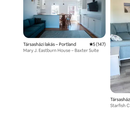
Társasházi lakás – Portland
Átlagos értékelés: 
5 (147)
Mary J. Eastburn House – Baxter Suite
Társasházi
Starfish 