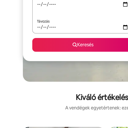
Távozás
Keresés
Kiváló értékelé
A vendégek egyetértenek: ezek