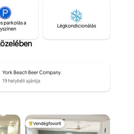
fürdőszobával, hangulatos nappalival és
ából és
hűtőszekrénnyel, mikrohullámú sütővel,
kenyérpirítóval és kávéfőzővel felszerelt
ingyenes
teakonyhával rendelkezik. Korlátozott
an
s parkolás a
kilátás a mocsárra a privát szabadtéri
Légkondicionálás
t
lyszínen
térről, ahol van hely a grillezéshez és a
ik a vízre.
pihenéshez. Minden ágynemű biztosított
közelében
York Beach Beer Company
19 helybéli ajánlja
Vendégfavorit
Kiemelt vendégfavorit