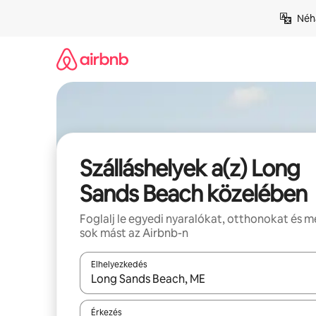
Ugrás
Néhá
a
tartalomra
Szálláshelyek a(z) Long
Sands Beach közelében
Foglalj le egyedi nyaralókat, otthonokat és 
sok mást az Airbnb-n
Elhelyezkedés
Az eredmények között a felfelé és a lefelé nyíllal 
Érkezés