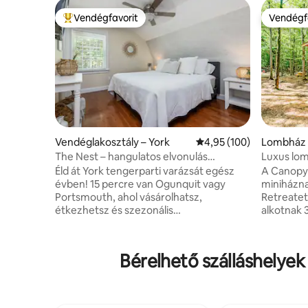
Vendégfavorit
Vendégf
Kiemelt vendégfavorit
Vendégf
Vendéglakosztály – York
Átlagos értékelés: 5/4,
4,95 (100)
Lombház 
The Nest – hangulatos elvonulás
Luxus lom
Ogunquit és Portsmouth közelében
pezsgőfü
Éld át York tengerparti varázsát egész
A Canopy 
évben! 15 percre van Ogunquit vagy
miniházna
Portsmouth, ahol vásárolhatsz,
Retreatet
étkezhetsz és szezonális
alkotnak 
rendezvényeken vehetsz részt,
– mindegy
Kennebunkport pedig 25 percre
dokkolóva
található. Túrázz festői ösvényeken,
megtekint
Bérelhető szálláshelye
fedezd fel a helyi sörfőzdéket, vagy
Bryce” bal
élvezd a csendes téli sétákat a 10 percre
majd katt
található Long Sands és Short Sands
megjelenít
partszakaszon. Ez a nyugodt, a Rachel
Littlefiel