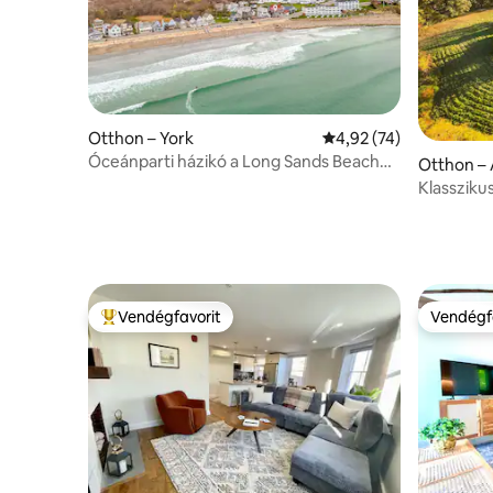
Otthon – York
Átlagos értékelés: 5/4
4,92 (74)
Óceánparti házikó a Long Sands Beachen
Otthon –
– 4 fő részére
Klasszikus
központi 
Vendégfavorit
Vendégf
Kiemelt vendégfavorit
Vendégf