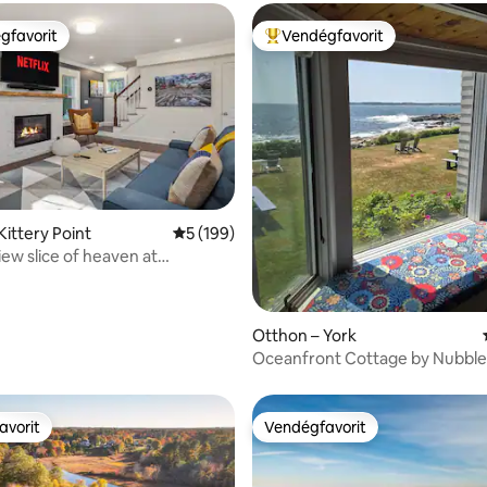
gfavorit
Vendégfavorit
vendégfavorit
Kiemelt vendégfavorit
98, 170 vélemény
Kittery Point
Átlagos értékelés: 5/5, 199 vélemény
5 (199)
iew slice of heaven at
l Cove
Otthon – York
Oceanfront Cottage by Nubble
avorit
Vendégfavorit
avorit
Vendégfavorit