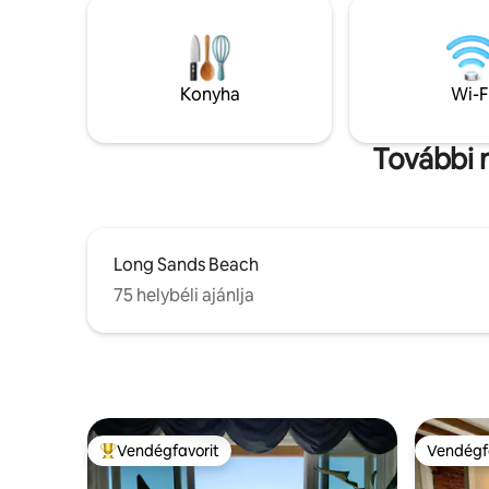
Carson vadvédelmi terület melletti
erdei men
helyen található szálláshely saját
a vendége
bejárattal, teljesen felszerelt konyhával,
nyújt a v
mosógéppel és szárítógéppel, valamint
Maine ész
Konyha
Wi-F
hátsó udvari tűzrakóhellyel rendelkezik,
közelebb 
és mindössze néhány lépésre van egy
déli rész
túraútvonal kezdetétől. Tökéletes,
További 
otthonos kiindulópont a tengerparti
kiruccanásodhoz!
Long Sands Beach
75 helybéli ajánlja
Vendégfavorit
Vendégf
Kiemelt vendégfavorit
Vendégf