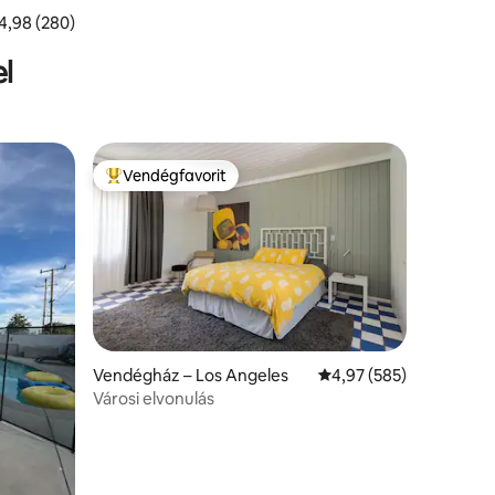
tlagos értékelés: 5/4,98, 280 vélemény
4,98 (280)
l
Vendégfavorit
Kiemelt vendégfavorit
Vendégház – Los Angeles
Átlagos értékelés: 5/4
4,97 (585)
Városi elvonulás