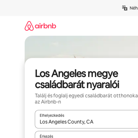
Ugrás
Néhá
a
tartalomra
Los Angeles megye
családbarát nyaralói
Találj és foglalj egyedi családbarát otthonoka
az Airbnb-n
Elhelyezkedés
Az eredmények között a felfelé és a lefelé nyíllal 
Érkezés