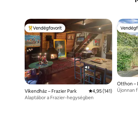
Vendégfavorit
Vendégf
Kiemelt vendégfavorit
Vendégf
Otthon – 
Újonnan f
Víkendház – Frazier Park
Átlagos értékelés: 5/4
4,95 (141)
Silver La
Alaptábor a Frazier-hegységben