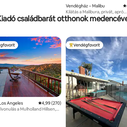
Vendégház – Malibu
Á
Kilátás a Malibura, privát, apró
Kiadó családbarát otthonok medencéve
vendégház
gfavorit
Vendégfavorit
vendégfavorit
Kiemelt vendégfavorit
Los Angeles
Átlagos értékelés: 5/4,99, 270 vélemény
4,99 (270)
lvonulás a Mulholland Hillsen,
es legjobb kilátásával