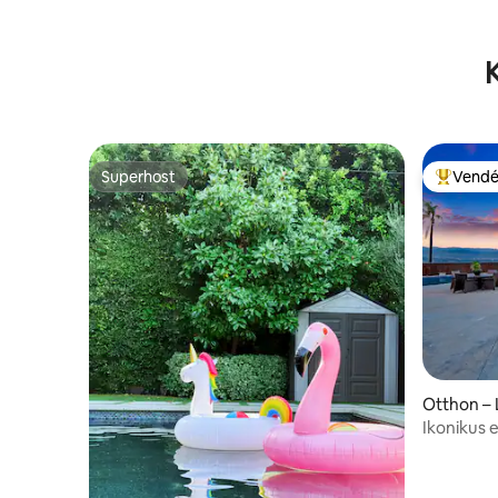
Superhost
Vendé
Superhost
Kiemelt 
Otthon – 
Ikonikus e
Los Angel