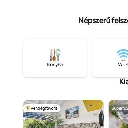
hálószoba két egyszemélyes ággyal és
hangos éjszaka. Bel
galéria franciaággyal (alacsony
négyzetlá
mennyezet, ezért be kell másznod).
Népszerű felsz
Szabadtéri ülősarok és grillsütő. Túra- és
kerékpárutak. Bőven van parkolóhely.
Olyan, mint a kemping, de elegánsabb.
Konyha
Wi-F
Ki
Vendégfavorit
Superho
Kiemelt vendégfavorit
Superho