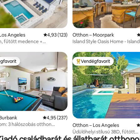
5/5, 109 vélemény
Los Angeles
Átlagos értékelés: 5/4,93, 123 vélemény
4,93 (123)
Otthon – Moorpark
Á
, fűtött medence +
Island Style Oasis Home - Island
szótér, Malibu közelében
gfavorit
Vendégfavorit
vendégfavorit
Kiemelt vendégfavorit
,85, 121 vélemény
 Burbank
Átlagos értékelés: 5/4,95, 237 vélemény
4,95 (237)
lom: 3 hálószobás otthon
Otthon – Los Angeles
Á
rdővel
Üdülőhelyi stílusú 3BD, fűtött
Kiadó családbarát és állatbarát otthono
gyógyfürdő, sétatávolságra