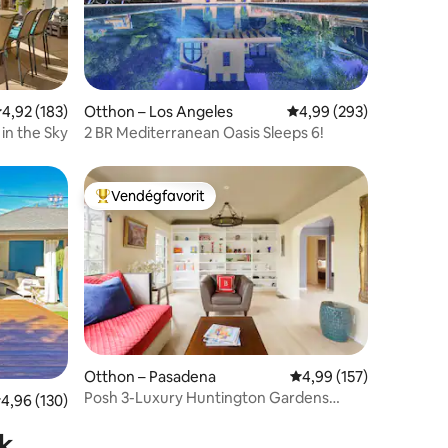
tlagos értékelés: 5/4,92, 183 vélemény
4,92 (183)
Otthon – Los Angeles
Átlagos értékelés: 5/4
4,99 (293)
 in the Sky
2 BR Mediterranean Oasis Sleeps 6!
Vendégfavorit
Kiemelt vendégfavorit
Otthon – Pasadena
Átlagos értékelés: 5/4
4,99 (157)
Posh 3-Luxury Huntington Gardens
tlagos értékelés: 5/4,96, 130 vélemény
4,96 (130)
Home
k