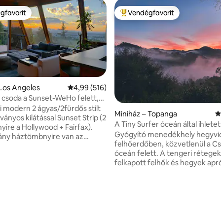
gfavorit
Vendégfavorit
vendégfavorit
Kiemelt vendégfavorit
Los Angeles
Átlagos értékelés: 5/4,99, 516 vélemény
4,99 (516)
i csoda a Sunset-WeHo felett,
 kilátással
 modern 2 ágyas/2fürdős stilt
93, 330 vélemény
Miniház – Topanga
Á
ványos kilátással Sunset Strip (2
A Tiny Surfer óceán által ihlete
ire a Hollywood + Fairfax).
kunyhója
Gyógyító menedékhely hegyvi
ány háztömbnyire van az
felhőerdőben, közvetlenül a C
 de nagyon privát és csendes.
óceán felett. A tengeri rétegek által
felújítások tetőről alapozásra,
felkapott felhők és hegyek apr
takozó áramú rendszer, 1
kabinjaink és szaunánk a termé
ifi, 11 hangszóróval + kijárattal,
gyógyító nyugalmát kínálja. Cs
 + két 4k TV (ingyenes Netflix,
pihenőhely mindenkinek; a mini
 AppleTV+), 2 autóból álló
eltávolítja a zavaró tényezőket.
szintes elektromos töltővel.
többel, mint amire valóban sz
edd figyelembe, hogy nincs
van, újra kapcsolatba léphetsz 
összejövetel vagy késői,