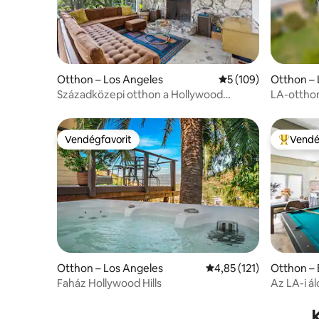
Otthon – Los Angeles
Átlagos értékelés: 
5 (109)
Otthon – 
Századközepi otthon a Hollywood
LA-otthon
Hillsen, csodás kilátással!
gyerekját
Vendégfavorit
Vendé
Vendégfavorit
Kiemelt 
Otthon – Los Angeles
Átlagos értékelés: 5/4
4,85 (121)
Otthon –
Faház Hollywood Hills
Az LA-i á
pezsgőfü