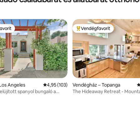
üzletek/kávézók
avorit
Vendégfavorit
avorit
Kiemelt vendégfavorit
Los Angeles
Átlagos értékelés: 5/4,95, 103 vélemény
4,95 (103)
Vendégház – Topanga
Á
elújított spanyol bungaló a
The Hideaway Retreat - Mounta
,95, 141 vélemény
ke-en
with Sauna