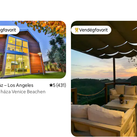
gfavorit
Vendégfavorit
vendégfavorit
Kiemelt vendégfavorit
z – Los Angeles
Átlagos értékelés: 5/5, 431 vélemény
5 (431)
 háza Venice Beachen
,95, 116 vélemény