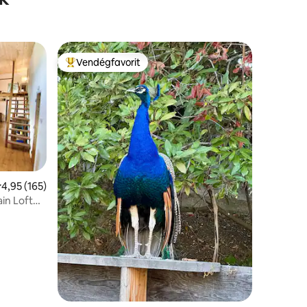
Vendégfavorit
Kiemelt vendégfavorit
tlagos értékelés: 5/4,95, 165 vélemény
4,95 (165)
in Loft