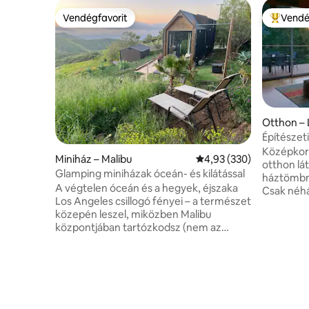
Vendégfavorit
Vendé
Vendégfavorit
Kiemelt 
Otthon – 
Építészet
nagyszerű
Középkori
Miniház – Malibu
Átlagos értékelés: 5/4,
4,93 (330)
otthon lát
Glamping miniházak óceán- és kilátással
háztömbny
A végtelen óceán és a hegyek, éjszaka
Csak néh
Los Angeles csillogó fényei – a természet
akciótól,
közepén leszel, miközben Malibu
Legutóbbi 
központjában tartózkodsz (nem az
fűtés/vál
erdőtűz által sújtott területen). Egy
Giga/sec w
lélegzetelállító kanyonúton autóval 5
filmvetítő
perc alatt eljuthatsz egy népszerű
HBOMax és
kutyastrandra és egy titkos szörfözési
parkoló 2 
helyre. A miniházban/lakókocsiban teljes
Kérjük, v
konyha, fürdőszoba, zuhanyzó,
társasági 