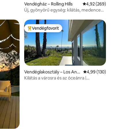
Vendégház – Rolling Hills
Átlagos értékelés: 5/4
4,92 (269)
Új, gyönyörű egység: kilátás, medence
és privát dek
Vendégfavorit
Kiemelt vendégfavorit
Vendéglakosztály – Los Ang
Átlagos értékelés: 5/4
4,99 (130)
eles
Kilátás a városra és az óceánra |
Brentwood | 3 hálószobás lakosztály