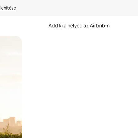
lenítése
Add ki a helyed az Airbnb-n
et.