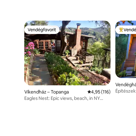
Vendégfavorit
Vendé
Vendégfavorit
Kiemelt 
Vendéghá
Építészek
Víkendház – Topanga
Átlagos értékelés: 5/4
4,95 (116)
Eagles Nest: Epic views, beach, in NY
Times, Dwell