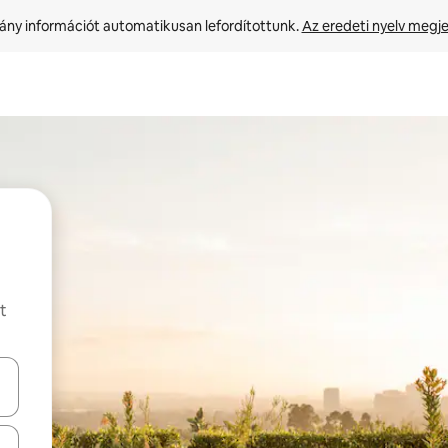
ny információt automatikusan lefordítottunk. 
Az eredeti nyelv megje
t
navigálhatsz, illetve érintő és lapozó mozdulatokkal is felfedezheted ők