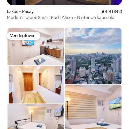
Lakás – Pasay
Átlagos érték
4,9 (342)
Modern Tatami Smart Pod | Alexa + Nintendo kapcsoló
Vendégfavorit
Vendégfavorit