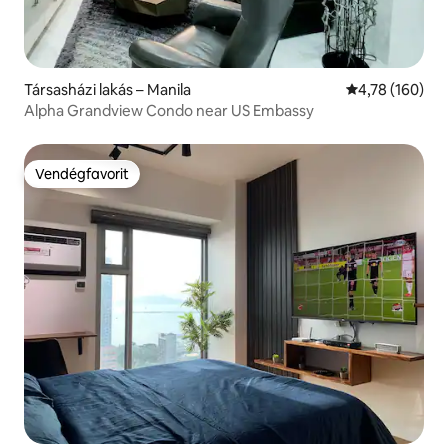
Társasházi lakás – Manila
Átlagos értéke
4,78 (160)
Alpha Grandview Condo near US Embassy
Vendégfavorit
Vendégfavorit