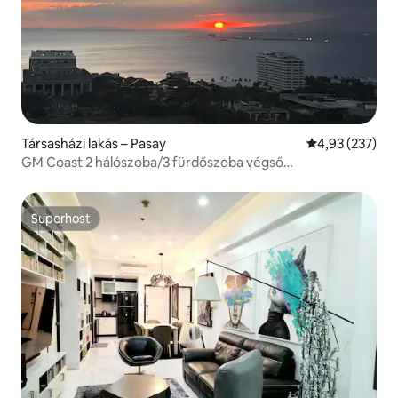
Társasházi lakás – Pasay
Átlagos értéke
4,93 (237)
GM Coast 2 hálószoba/3 fürdőszoba végső
egység/erkélyes Bayview/1 parkoló
Superhost
Superhost