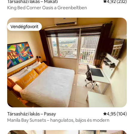
Társasházi lakás – Makati
Átlagos értéke
4,92 (232)
King Bed Corner Oasis a Greenbeltben
Vendégfavorit
Vendégfavorit
Társasházi lakás – Pasay
Átlagos értéke
4,95 (104)
Manila Bay Sunsets – hangulatos, bájos és modern