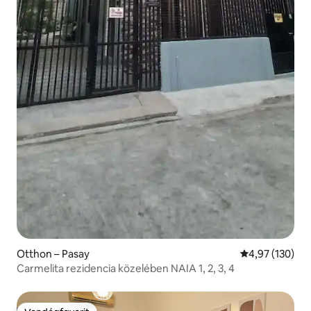
Otthon – Pasay
Átlagos értéke
4,97 (130)
Carmelita rezidencia közelében NAIA 1, 2, 3, 4