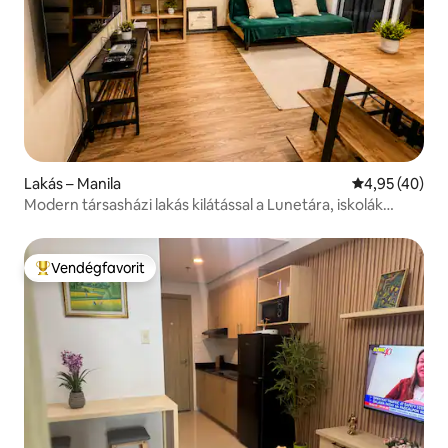
Lakás – Manila
Átlagos érték
4,95 (40)
Modern társasházi lakás kilátással a Lunetára, iskolák
közelében stb.
Vendégfavorit
Kiemelt vendégfavorit