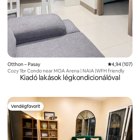
Otthon – Pasay
Átlagos értéke
4,94 (107)
Cozy 1br Condo near MOA Arena | NAIA |WFH friendly
Kiadó lakások légkondicionálóval
Vendégfavorit
Vendégfavorit