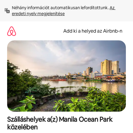
Ugrás
Néhány információt automatikusan lefordítottunk. 
Az 
a
eredeti nyelv megjelenítése
tartalomra
Add ki a helyed az Airbnb-n
Szálláshelyek a(z) Manila Ocean Park
közelében