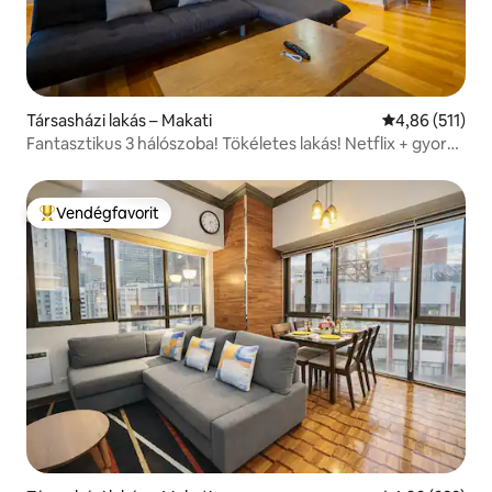
Társasházi lakás – Makati
Átlagos értéke
4,86 (511)
Fantasztikus 3 hálószoba! Tökéletes lakás! Netflix + gyors
wifi
Vendégfavorit
Kiemelt vendégfavorit