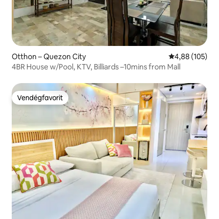
Otthon – Quezon City
Átlagos értéke
4,88 (105)
4BR House w/Pool, KTV, Billiards –10mins from Mall
Vendégfavorit
Vendégfavorit