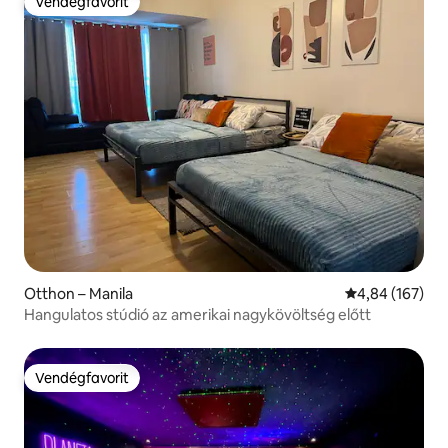
Vendégfavorit
Vendégfavorit
Otthon – Manila
Átlagos értéke
4,84 (167)
Hangulatos stúdió az amerikai nagykövöltség előtt
Vendégfavorit
Vendégfavorit