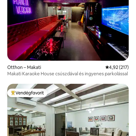
Otthon – Makati
Átlagos értéke
4,92 (217)
Makati Karaoke House csúszdával és ingyenes parkolással
Vendégfavorit
Kiemelt vendégfavorit