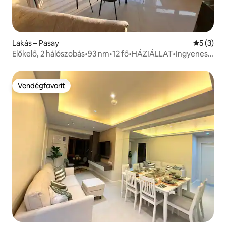
Lakás – Pasay
Átlagos é
5 (3)
Előkelő, 2 hálószobás•93 nm•12 fő•HÁZIÁLLAT•Ingyenes
parkolás | PICC/MOA
Vendégfavorit
Vendégfavorit