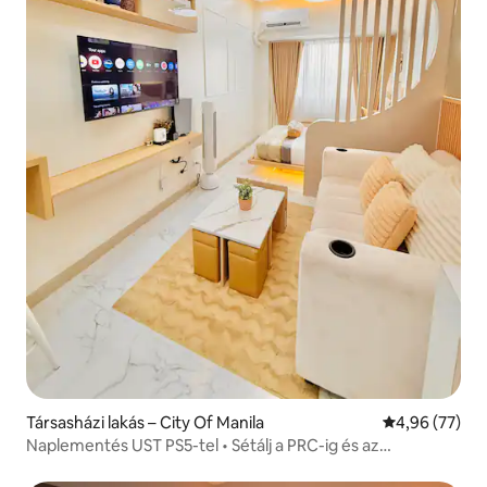
Társasházi lakás – City Of Manila
Átlagos érték
4,96 (77)
Naplementés UST PS5-tel • Sétálj a PRC-ig és az
éttermekig