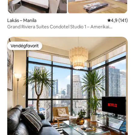
Lakás – Manila
Átlagos érték
4,9 (141)
Grand Riviera Suites Condotel Studio 1 – Amerikai
Nagykövetség
Vendégfavorit
Vendégfavorit