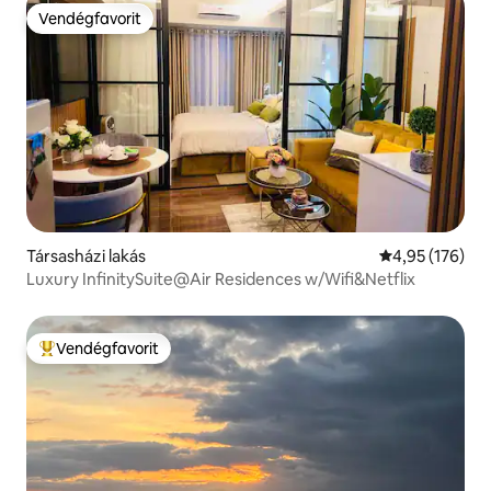
Vendégfavorit
Vendégfavorit
Társasházi lakás
Átlagos értéke
4,95 (176)
Luxury InfinitySuite@Air Residences w/Wifi&Netflix
Vendégfavorit
Kiemelt vendégfavorit