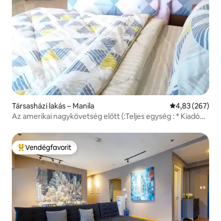
Társasházi lakás – Manila
Átlagos értéke
4,83 (267)
Az amerikai nagykövetség előtt (:Teljes egység : * Kiadó
helyem:*
Vendégfavorit
Kiemelt vendégfavorit