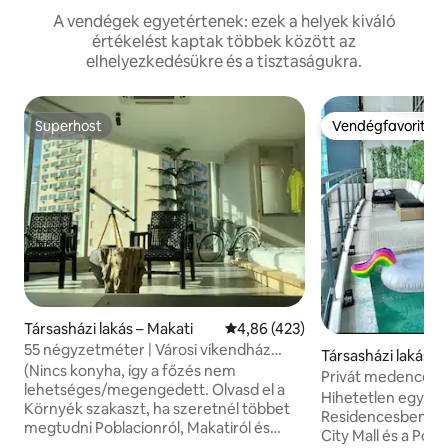
A vendégek egyetértenek: ezek a helyek kiváló
értékelést kaptak többek között az
elhelyezkedésükre és a tisztaságukra.
Superhost
Vendégfavorit
Superhost
Vendégfavorit
Társasházi lakás – Makati
Átlagos értékelés: 5/4,86, 423 
4,86 (423)
55 négyzetméter | Városi víkendház
Társasházi lakás –
Poblacion Makatiban
(Nincs konyha, így a főzés nem
Privát medence! 3
lehetséges/megengedett. Olvasd el a
65 hüvelykes tévév
Hihetetlen egység
Környék szakaszt, ha szeretnél többet
Residencesben. Közvetlenül a Century
megtudni Poblacionról, Makatiról és
City Mall és a Pobl
arról, hogy mit kínál.) Üdvözlünk a