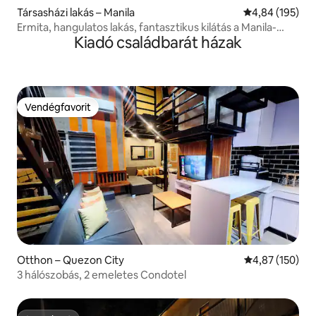
Társasházi lakás – Manila
Átlagos értéke
4,84 (195)
Ermita, hangulatos lakás, fantasztikus kilátás a Manila-
Kiadó családbarát házak
öbölre
Vendégfavorit
Vendégfavorit
Otthon – Quezon City
Átlagos értéke
4,87 (150)
3 hálószobás, 2 emeletes Condotel