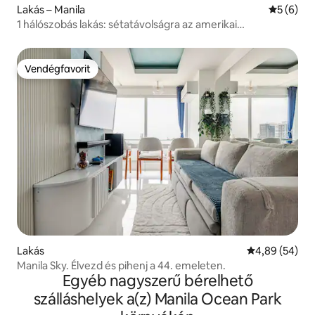
Lakás – Manila
Átlagos é
5 (6)
1 hálószobás lakás: sétatávolságra az amerikai
nagykövetségtől
Vendégfavorit
Vendégfavorit
Lakás
Átlagos érték
4,89 (54)
Manila Sky. Élvezd és pihenj a 44. emeleten.
Egyéb nagyszerű bérelhető
szálláshelyek a(z) Manila Ocean Park