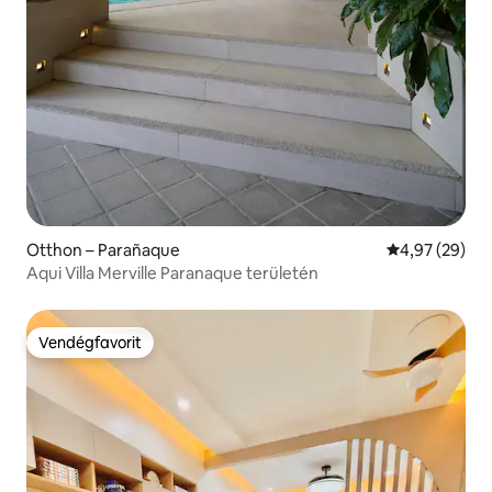
Otthon – Parañaque
Átlagos érték
4,97 (29)
Aqui Villa Merville Paranaque területén
Vendégfavorit
Vendégfavorit