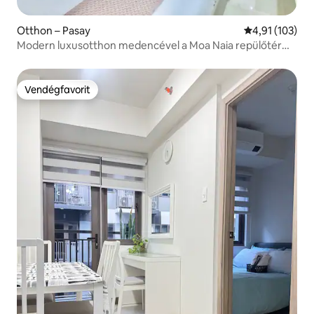
Otthon – Pasay
Átlagos értéke
4,91 (103)
Modern luxusotthon medencével a Moa Naia repülőtér
közelében
Vendégfavorit
Vendégfavorit