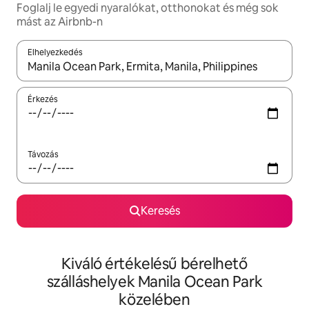
Foglalj le egyedi nyaralókat, otthonokat és még sok
mást az Airbnb-n
Elhelyezkedés
Az eredmények között a felfelé és a lefelé nyíllal navigálhatsz, 
Érkezés
Távozás
Keresés
Kiváló értékelésű bérelhető
szálláshelyek Manila Ocean Park
közelében