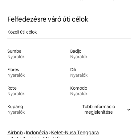
Felfedezésre váró úti célok
Közeli úti célok
Sumba
Badjo
Nyaralók
Nyaralók
Flores
Díli
Nyaralók
Nyaralók
Rote
Komodo
Nyaralók
Nyaralók
Kupang
Több információ
Nyaralók
megjelenítése
Airbnb
Indonézia
Kelet-Nusa Tenggara