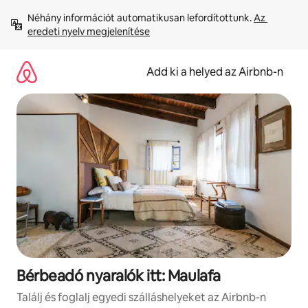
Ugrás
Néhány információt automatikusan lefordítottunk. 
Az 
a
eredeti nyelv megjelenítése
tartalomra
Add ki a helyed az Airbnb-n
Bérbeadó nyaralók itt: Maulafa
Találj és foglalj egyedi szálláshelyeket az Airbnb-n