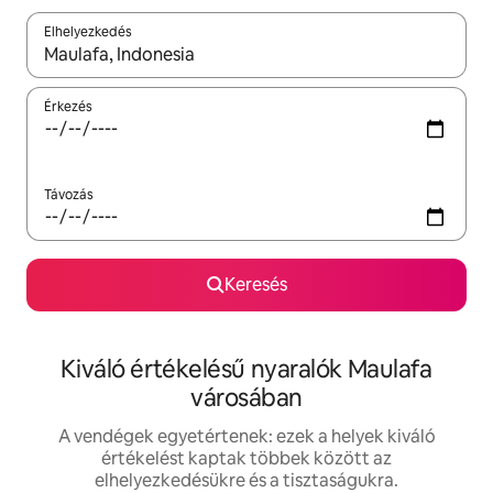
Elhelyezkedés
Az eredmények között a felfelé és a lefelé nyíllal navigálhatsz, 
Érkezés
Távozás
Keresés
Kiváló értékelésű nyaralók Maulafa
városában
A vendégek egyetértenek: ezek a helyek kiváló
értékelést kaptak többek között az
elhelyezkedésükre és a tisztaságukra.