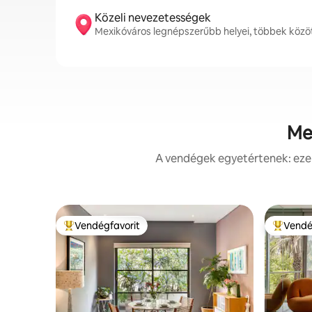
Közeli nevezetességek
Mexikóváros legnépszerűbb helyei, többek közöt
Mex
A vendégek egyetértenek: ezek
Vendégfavorit
Vendé
Kiemelt vendégfavorit
Kiemelt 