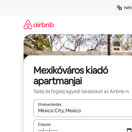
Ugrás
Néhá
a
tartalomra
Mexikóváros kiadó
apartmanjai
Találj és foglalj egyedi lakásokat az Airbnb-n
Elhelyezkedés
Az eredmények között a felfelé és a lefelé nyíllal 
Érkezés