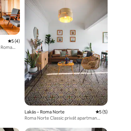
Átlagos értékelés: 5/5, 4 vélemény
5 (4)
y Roma
Lakás – Roma Norte
Átlagos értékelés
5 (5)
Roma Norte Classic privát apartman
erkéllyel