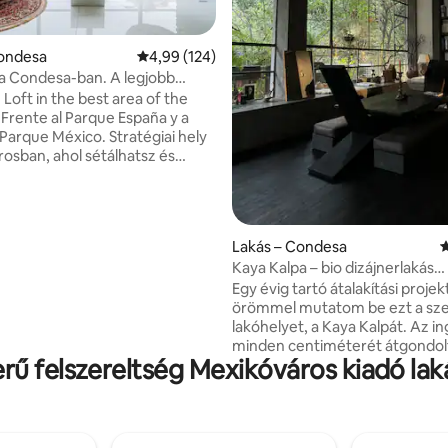
98, 283 vélemény
Condesa
Átlagos értékelés: 5/4,99, 124 vélemény
4,99 (124)
 a Condesa-ban. A legjobb
kedés
 Loft in the best area of the
Frente al Parque España y a
 Parque México. Stratégiai hely
osban, ahol sétálhatsz és
leket ehetsz. A depto világos
 otthonos. Két erkélye, egy
 nappalija és egy
lyes étkezője, egy bárja
Lakás – Condesa
Á
onyhával, egy hálószoba king
Kaya Kalpa – bio dizájnerlakás
gyal és egy nagy tévé a
Condesában
Egy évig tartó átalakítási projek
 és filmek megtekintéséhez. A
örömmel mutatom be ezt a sz
ljes, minden megtalálható
lakóhelyet, a Kaya Kalpát. Az ingatlan
ire szükséged lehet, a
minden centiméterét átgondol
te pedig gyönyörű. Imádni
rű felszereltség Mexikóváros kiadó lak
átalakították. Ideális hely műv
 a helyet!
vándoroknak, az élet minden t
gyakorlóknak, akik újraindulnak
elmélkedhetnek és alkothatnak. A he
az amszterdami utcában találh