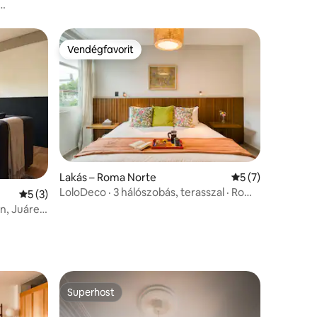
részén
Vendégfavorit
Vendégfavorit
Lakás – Roma Norte
Átlagos értékelés
5 (7)
LoloDeco · 3 hálószobás, terasszal · Roma
Átlagos értékelés: 5/5, 3 vélemény
5 (3)
Norte
n, Juárez
Superhost
Superhost