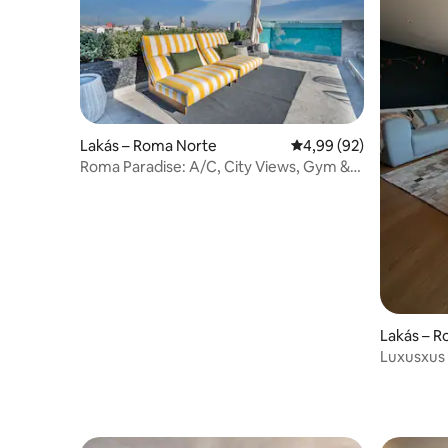
Lakás – Roma Norte
Átlagos értékelés: 5/4
4,99 (92)
Roma Paradise: A/C, City Views, Gym &
Top Location
Lakás – 
Luxusxus 
Rómában