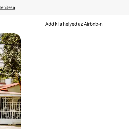
lenítése
Add ki a helyed az Airbnb-n
et.