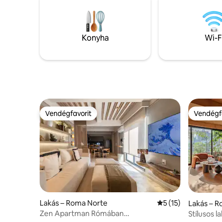
Konyha
Wi-F
Vendégfavorit
Vendégf
Vendégfavorit
Vendégf
Lakás – Roma Norte
Átlagos értékelés:
5 (15)
Lakás – 
Zen Apartman Rómában
Stílusos l