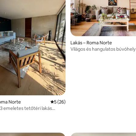
Lakás – Roma Norte
,99, 92 vélemény
Világos és hangulatos búvóhel
Norte-ban
Roma Norte
Átlagos értékelés: 5/5, 26 vélemény
5 (26)
3 emeletes tetőtéri lakás