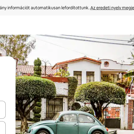
ny információt automatikusan lefordítottunk. 
Az eredeti nyelv megje
navigálhatsz, illetve érintő és lapozó mozdulatokkal is felfedezheted ők