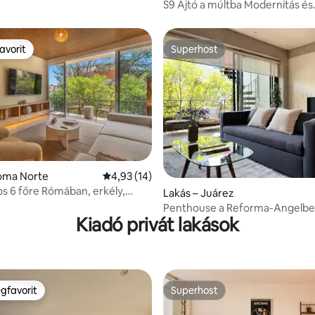
S9 Ajtó a múltba Modernitás és
hagyomány @Centro
avorit
Superhost
avorit
Superhost
 5/5, 13 vélemény
Roma Norte
Átlagos értékelés: 5/4,93, 14 vélemény
4,93 (14)
os 6 főre Rómában, erkély,
Lakás – Juárez
íróasztal
Penthouse a Reforma-Angelbe
Kiadó privát lakások
negyedben
gfavorit
Superhost
vendégfavorit
Superhost