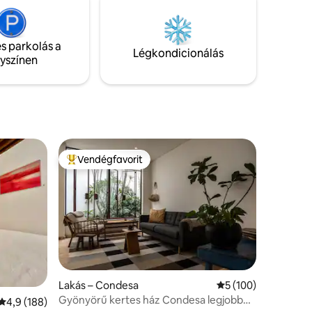
e a
n
ermet,
s parkolás a
ermarket,
Légkondicionálás
lyszínen
mindez 5
Vendégfavorit
Kiemelt vendégfavorit
Lakás – Condesa
Átlagos értékelés: 
5 (100)
Gyönyörű kertes ház Condesa legjobb
Átlagos értékelés: 5/4,9, 188 vélemény
4,9 (188)