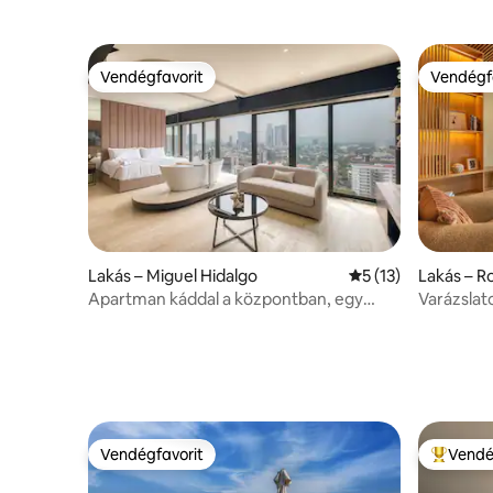
légkondicionálóval
kávézótól
Vendégfavorit
Vendégf
Vendégfavorit
Vendégf
Lakás – Miguel Hidalgo
Átlagos értékelés:
5 (13)
Lakás – 
Apartman káddal a központban, egy
Varázslat
percre Polancótól
mosógép, 
Vendégfavorit
Vendé
Vendégfavorit
Kiemelt 