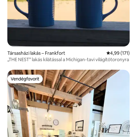
Társasházi lakás – Frankfort
Átlagos értéke
4,99 (171)
„THE NEST” lakás kilátással a Michigan-tavi világítótoronyra
Vendégfavorit
Vendégfavorit