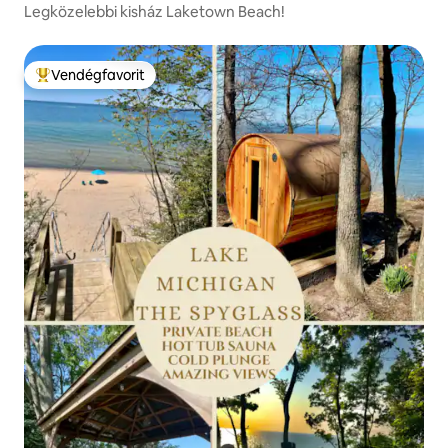
Legközelebbi kisház Laketown Beach!
Vendégfavorit
Kiemelt vendégfavorit