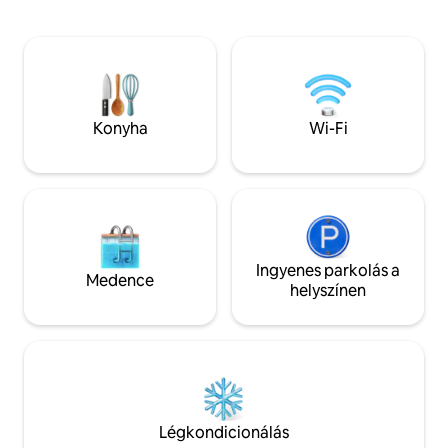
mennyezetű nappaliból. Nyáron pihenj a
hatalmas privát udv
privát strandon; télen pedig helyezd
patakkal, széles, 
magad kényelembe a kandalló mellett,
egyedi játékokkal
miután megcsodáltad a lenyűgöző
házban, valamint 
jégképződményeket. A tölgyfákkal
északies hangulattal. Esküvők és c
körülvett nyugodt menedék a modern
összejövetelek el
kényelmi szolgáltatásokat a természet
Konyha
Wi-Fi
lehetségesek. Bul
szépségével ötvözi egy igazán
engedélyezettek.
felejthetetlen, egész évben tartó
kiruccanási élmény érdekében.
Ingyenes parkolás a
Medence
helyszínen
Légkondicionálás