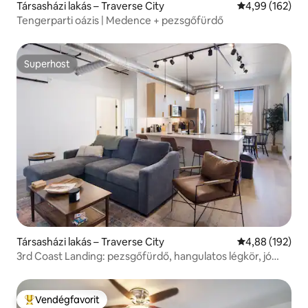
Társasházi lakás – Traverse City
Átlagos értéke
4,99 (162)
Tengerparti oázis | Medence + pezsgőfürdő
Superhost
Superhost
Társasházi lakás – Traverse City
Átlagos értéke
4,88 (192)
3rd Coast Landing: pezsgőfürdő, hangulatos légkör, jó
elhelyezkedés!
Vendégfavorit
Kiemelt vendégfavorit