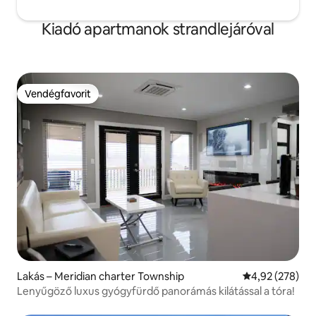
Kiadó apartmanok strandlejáróval
Vendégfavorit
Vendégfavorit
Lakás – Meridian charter Township
Átlagos értéke
4,92 (278)
Lenyűgöző luxus gyógyfürdő panorámás kilátással a tóra!