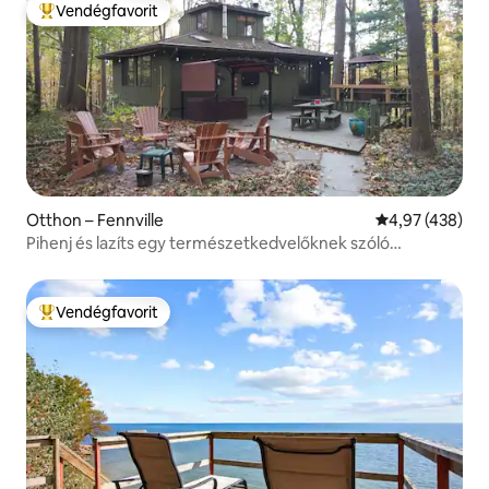
Vendégfavorit
Kiemelt vendégfavorit
Otthon – Fennville
Átlagos értéke
4,97 (438)
Pihenj és lazíts egy természetkedvelőknek szóló
búvóhelyen!
Vendégfavorit
Kiemelt vendégfavorit