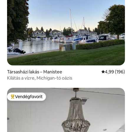
Társasházi lakás – Manistee
Átlagos értéke
4,99 (196)
Kilátás a vízre, Michigan-tó oázis
Vendégfavorit
Kiemelt vendégfavorit