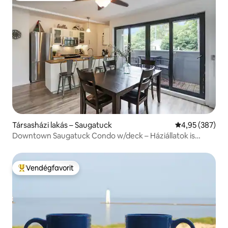
Társasházi lakás – Saugatuck
Átlagos értéke
4,95 (387)
Downtown Saugatuck Condo w/deck – Háziállatok is
szívesen látottak
Vendégfavorit
Kiemelt vendégfavorit