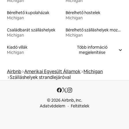
Michigan
Michigan
Bérelhető kupolaházak
Bérelhető hostelek
Michigan
Michigan
Családbarát szálláshelyek
Bérelhető szálláshelyek mozgáskorlátozottaknak megfelelő magasságú ággyal
Michigan
Michigan
Kiadó villák
Több információ
Michigan
megjelenítése
Airbnb
Amerikai Egyesült Államok
Michigan
Szálláshelyek strandlejáróval
© 2026 Airbnb, Inc.
Adatvédelem
Feltételek