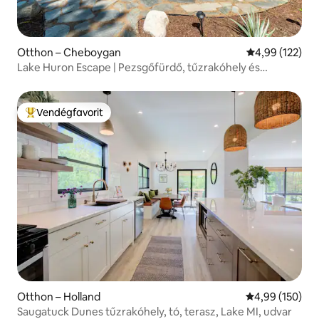
Otthon – Cheboygan
Átlagos értéke
4,99 (122)
Lake Huron Escape | Pezsgőfürdő, tűzrakóhely és
naplementék
Vendégfavorit
Kiemelt vendégfavorit
Otthon – Holland
Átlagos értéke
4,99 (150)
Saugatuck Dunes tűzrakóhely, tó, terasz, Lake MI, udvar