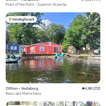
Point of the Point – Superior-tó partja
Vendégfavorit
Kiemelt vendégfavorit
Otthon – Vestaburg
Átlagos értéke
4,98 (212)
Bass Lake Mama háza