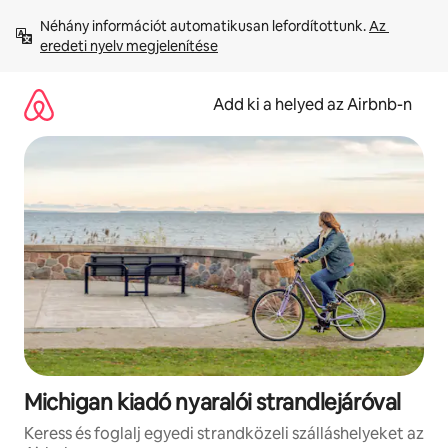
Ugrás
Néhány információt automatikusan lefordítottunk. 
Az 
a
eredeti nyelv megjelenítése
tartalomra
Add ki a helyed az Airbnb-n
Michigan kiadó nyaralói strandlejáróval
Keress és foglalj egyedi strandközeli szálláshelyeket az