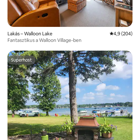
Lakás – Walloon Lake
Átlagos érték
4,9 (204)
Fantasztikus a Walloon Village-ben
Superhost
Superhost