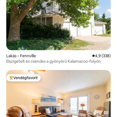
Lakás – Fennville
Átlagos érték
4,9 (338)
Elszigetelt és csendes a gyönyörű Kalamazoo-folyón
Vendégfavorit
Kiemelt vendégfavorit