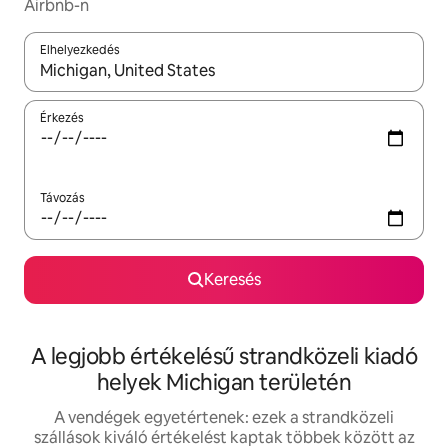
Airbnb-n
Elhelyezkedés
Az eredmények között a felfelé és a lefelé nyíllal navigálhatsz, 
Érkezés
Távozás
Keresés
A legjobb értékelésű strandközeli kiadó
helyek Michigan területén
A vendégek egyetértenek: ezek a strandközeli
szállások kiváló értékelést kaptak többek között az