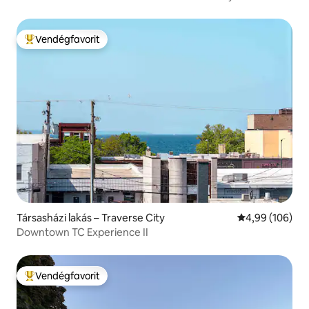
Vendégfavorit
Kiemelt vendégfavorit
Társasházi lakás – Traverse City
Átlagos értéke
4,99 (106)
Downtown TC Experience II
Vendégfavorit
Kiemelt vendégfavorit