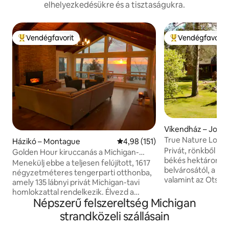
elhelyezkedésükre és a tisztaságukra.
Vendégfavorit
Vendégfavorit
Kiemelt vendégfavorit
Kiemelt vendégfa
Víkendház – Joha
True Nature Lodge 
Házikó – Montague
Átlagos értékelés: 5/4,98, 151 
4,98 (151)
Pezsgőfürdő | Cs
Privát, rönkből és
Golden Hour kiruccanás a Michigan-
békés hektáron, 1
tóhoz
Menekülj ebbe a teljesen felújított, 1617
belvárosától, a Tr
négyzetméteres tengerparti otthonba,
valamint az Otsego
amely 135 lábnyi privát Michigan-tavi
sípályáktól. Ideális csoportok, esküvői
homlokzattal rendelkezik. Élvezd a
vendégek, összejö
Népszerű felszereltség Michigan
lélegzetelállító naplementéket a nyitott
terepjárós hétvég
koncepciójú konyhából vagy a tágas
strandközeli szállásain
békés pihenés céljából
ablakokkal rendelkező, boltíves
befogadására alka