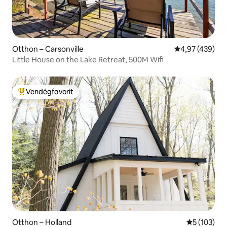
Otthon – Carsonville
Átlagos értéke
4,97 (439)
Little House on the Lake Retreat, 500M Wifi
Vendégfavorit
Kiemelt vendégfavorit
Otthon – Holland
Átlagos ért
5 (103)