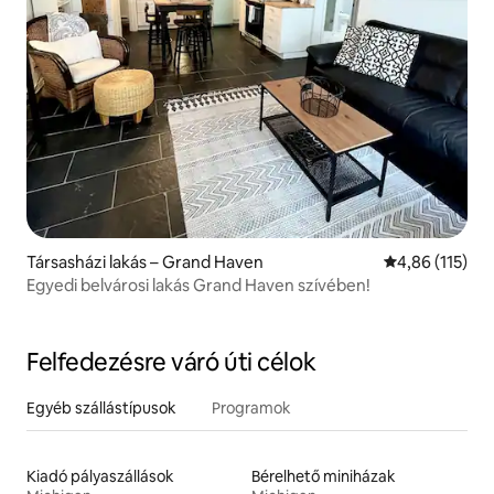
Társasházi lakás – Grand Haven
Átlagos értéke
4,86 (115)
Egyedi belvárosi lakás Grand Haven szívében!
Felfedezésre váró úti célok
Egyéb szállástípusok
Programok
Kiadó pályaszállások
Bérelhető miniházak