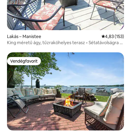
Lakás – Manistee
Átlagos értéke
4,83 (153)
King méretű ágy, tűzrakóhelyes terasz • Sétatávolságra a
strandtól és a belvárostól
Vendégfavorit
Vendégfavorit