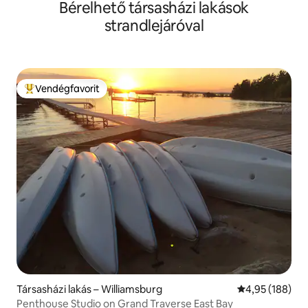
Bérelhető társasházi lakások
strandlejáróval
Vendégfavorit
Kiemelt vendégfavorit
Társasházi lakás – Williamsburg
Átlagos értéke
4,95 (188)
Penthouse Studio on Grand Traverse East Bay