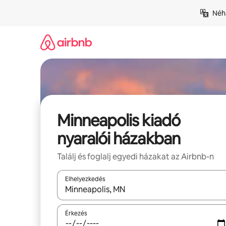
Ugrás
Néhá
a
tartalomra
Minneapolis kiadó
nyaralói házakban
Találj és foglalj egyedi házakat az Airbnb-n
Elhelyezkedés
Az eredmények között a felfelé és a lefelé nyíllal 
Érkezés