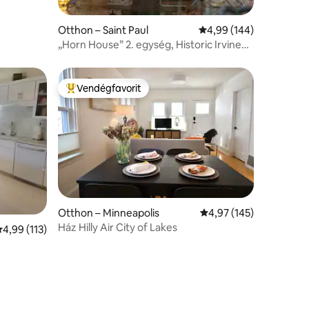
Otthon – Saint Paul
Átlagos értékelés: 5/4
4,99 (144)
„Horn House” 2. egység, Historic Irvine
Park
Vendégfavorit
Kiemelt vendégfavorit
Otthon – Minneapolis
Átlagos értékelés: 5/4
4,97 (145)
Ház Hilly Air City of Lakes
tlagos értékelés: 5/4,99, 113 vélemény
4,99 (113)