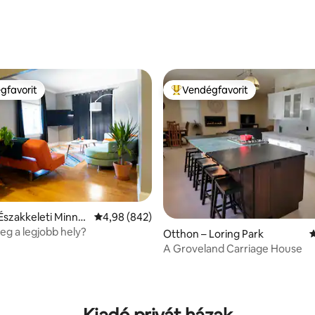
gfavorit
Vendégfavorit
vendégfavorit
Kiemelt vendégfavorit
Északkeleti Minne
Átlagos értékelés: 5/4,98, 842 vélemény
4,98 (842)
leg a legjobb hely?
Otthon – Loring Park
Á
A Groveland Carriage House
86, 167 vélemény