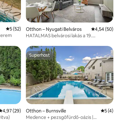
Átlagos értékelés: 5/5, 52 vélemény
5 (52)
Otthon – Nyugati Belváros
Átlagos értékelés: 5/
4,54 (50)
kterem
HATALMAS belvárosi lakás a 19.
emeleten parkolóval és medencével
Superhost
Superhost
Átlagos értékelés: 5/4,97, 29 vélemény
4,97 (29)
Otthon – Burnsville
Átlagos értékelés
5 (4)
itva)
Medence + pezsgőfürdő-oázis |
Játékterem | MSP és MOA közelében