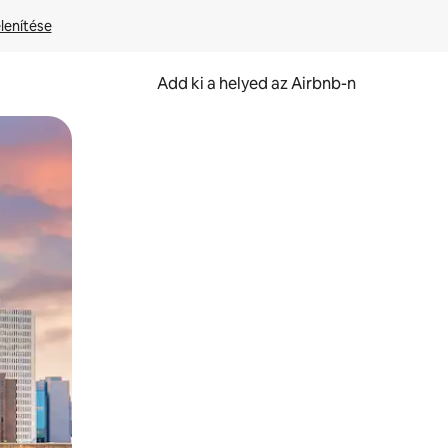
lenítése
Add ki a helyed az Airbnb-n
et.