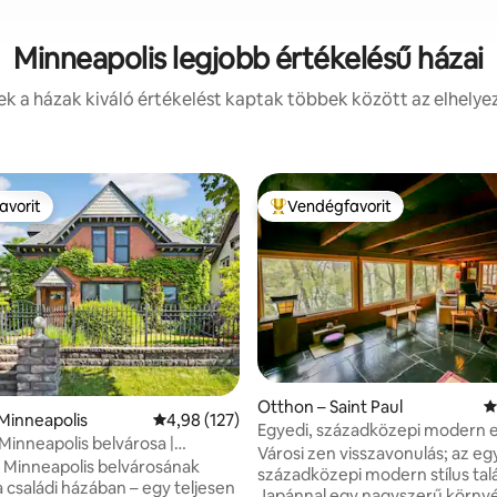
Minneapolis legjobb értékelésű házai
k a házak kiváló értékelést kaptak többek között az elhelyez
avorit
Vendégfavorit
avorit
Kiemelt vendégfavorit
Otthon – Saint Paul
Á
98, 739 vélemény
Minneapolis
Átlagos értékelés: 5/4,98, 127 vélemény
4,98 (127)
Egyedi, századközepi modern 
 Minneapolis belvárosa |
nagyszerű környéken
Városi zen visszavonulás; az eg
zusi központ
g Minneapolis belvárosának
századközepi modern stílus tal
a családi házában – egy teljesen
Japánnal egy nagyszerű körny