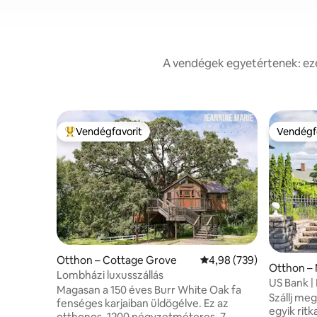
A vendégek egyetértenek: eze
Vendégfavorit
Vendégf
Kiemelt vendégfavorit
Vendégf
Otthon – Cottage Grove
Átlagos értékelés: 5/4,
4,98 (739)
Otthon – 
Lombházi luxusszállás
US Bank |
Magasan a 150 éves Burr White Oak fa
Kongress
Szállj me
fenséges karjaiban üldögélve. Ez az
egyik ritk
otthonos, 1200 négyzetméteres, 7