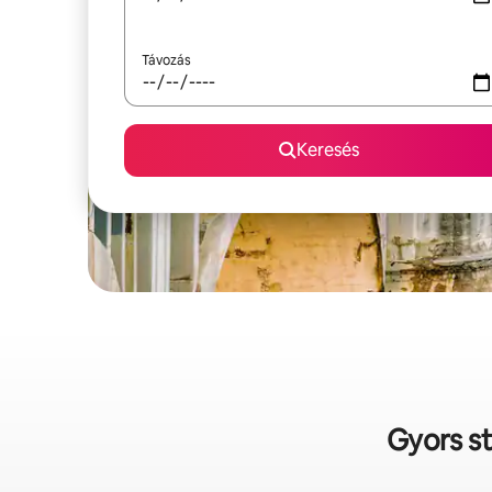
Távozás
Keresés
Gyors st