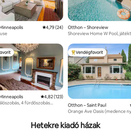
75, 576 vélemény
Minneapolis
Átlagos értékelés: 5/4,79, 24 vélemény
4,79 (24)
Otthon – Shoreview
use
Shoreview Home W Pool, játé
avorit
Vendégfavorit
avorit
Kiemelt vendégfavorit
Minneapolis
Átlagos értékelés: 5/4,82, 123 vélemény
4,82 (123)
álószobás, 4 fürdőszobás
Otthon – Saint Paul
s –
Orange Ave Oasis (medence ny
4,8, 79 vélemény
edzőterem/szauna/pezsgőfürdő
Hetekre kiadó házak