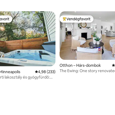
avorit
Vendégfavorit
avorit
Kiemelt vendégfavorit
97, 187 vélemény
Otthon – Hárs-dombok
Á
The Ewing: One story renovate
Minneapolis
Átlagos értékelés: 5/4,98, 233 vélemény
4,98 (233)
Hills home
rti lakosztály és gyógyfürdő:
s pezsgőfürdő