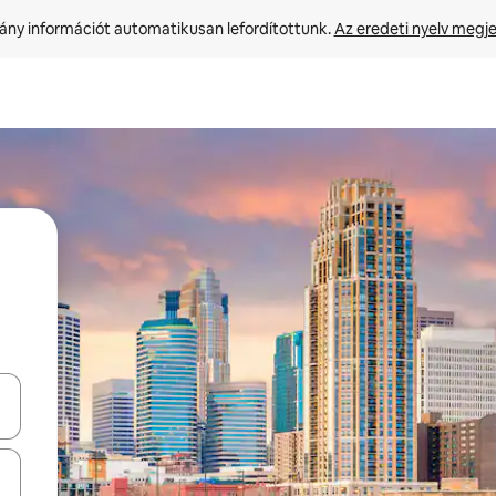
ny információt automatikusan lefordítottunk. 
Az eredeti nyelv megje
navigálhatsz, illetve érintő és lapozó mozdulatokkal is felfedezheted ők