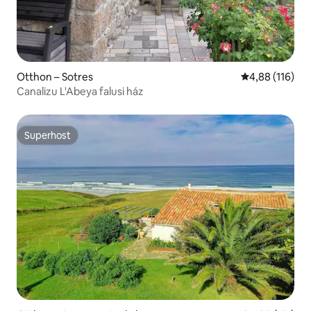
Otthon – Sotres
Átlagos értéke
4,88 (116)
Canalizu L'Abeya falusi ház
Superhost
Superhost