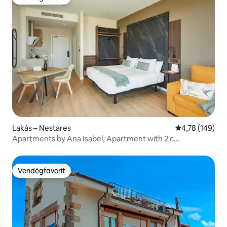
Vendégfavorit
Lakás – Nestares
Átlagos értéke
4,78 (149)
Apartments by Ana Isabel, Apartment with 2 c...
Vendégfavorit
Vendégfavorit