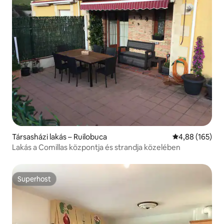
Társasházi lakás – Ruilobuca
Átlagos értéke
4,88 (165)
Lakás a Comillas központja és strandja közelében
Superhost
Superhost