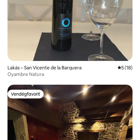
Lakás – San Vicente de la Barquera
Átlagos ér
5 (18)
Oyambre Natura
Vendégfavorit
Vendégfavorit