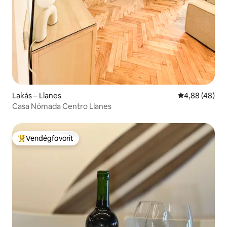
Lakás – Llanes
Átlagos érték
4,88 (48)
Casa Nómada Centro Llanes
Vendégfavorit
Kiemelt vendégfavorit