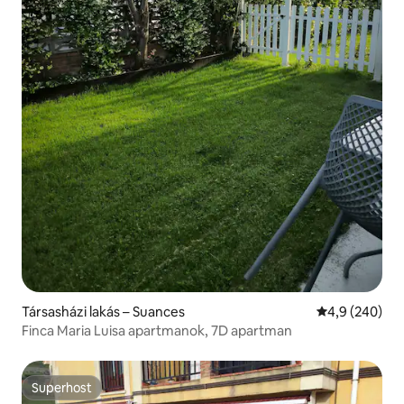
Társasházi lakás – Suances
Átlagos érték
4,9 (240)
Finca Maria Luisa apartmanok, 7D apartman
Superhost
Superhost