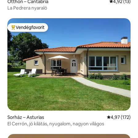
Otthon – Cantabria
Átlagos érték
4,92 (13)
La Pedrera nyaraló
Vendégfavorit
Kiemelt vendégfavorit
Sorház – Asturias
Átlagos értéke
4,97 (172)
El Cerrón, jó kilátás, nyugalom, nagyon világos