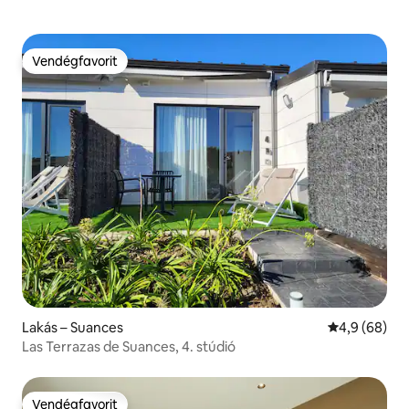
Vendégfavorit
Vendégfavorit
Lakás – Suances
Átlagos érté
4,9 (68)
Las Terrazas de Suances, 4. stúdió
Vendégfavorit