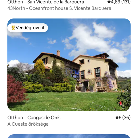
Otthon – San Vicente de la Barquera
Átlagos értéke
4,89 (131)
43North - Oceanfront house S. Vicente Barquera
Vendégfavorit
Kiemelt vendégfavorit
Otthon – Cangas de Onís
Átlagos ér
5 (36)
A Cueste öröksége