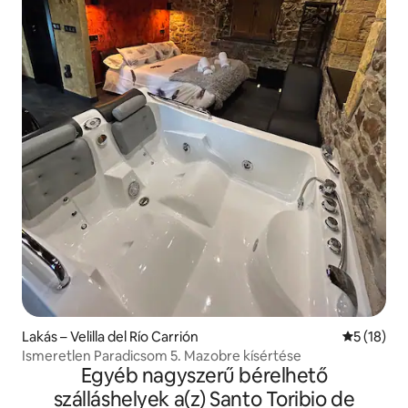
Lakás – Velilla del Río Carrión
Átlagos ér
5 (18)
Ismeretlen Paradicsom 5. Mazobre kísértése
Egyéb nagyszerű bérelhető
szálláshelyek a(z) Santo Toribio de