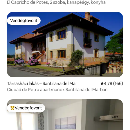
El Capricho de Potes, 2 szoba, kanapéágy, konyha
Vendégfavorit
Vendégfavorit
Társasházi lakás – Santillana del Mar
Átlagos értéke
4,78 (166)
Ciudad de Petra apartmanok Santillana del Marban
Vendégfavorit
Kiemelt vendégfavorit