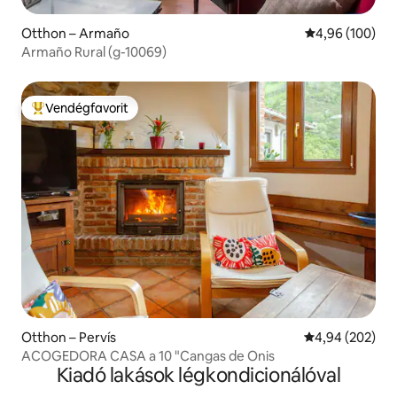
Otthon – Armaño
Átlagos értéke
4,96 (100)
Armaño Rural (g-10069)
Vendégfavorit
Kiemelt vendégfavorit
Otthon – Pervís
Átlagos értéke
4,94 (202)
ACOGEDORA CASA a 10 "Cangas de Onis
Kiadó lakások légkondicionálóval