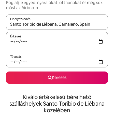
Foglalj le egyedi nyaralókat, otthonokat és még sok
mást az Airbnb-n
Elhelyezkedés
Az eredmények között a felfelé és a lefelé nyíllal navigálhatsz, 
Érkezés
Távozás
Keresés
Kiváló értékelésű bérelhető
szálláshelyek Santo Toribio de Liébana
közelében