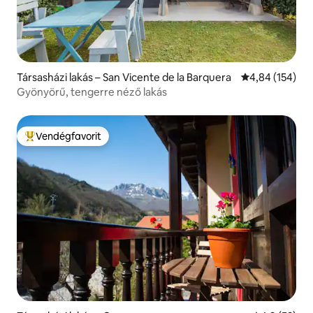
Társasházi lakás – San Vicente de la Barquera
Átlagos értéke
4,84 (154)
Gyönyörű, tengerre néző lakás
Vendégfavorit
Kiemelt vendégfavorit