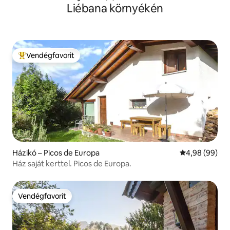
Liébana környékén
Vendégfavorit
Kiemelt vendégfavorit
Házikó – Picos de Europa
Átlagos érték
4,98 (99)
Ház saját kerttel. Picos de Europa.
Vendégfavorit
Vendégfavorit