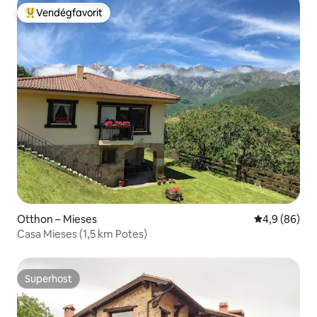
Vendégfavorit
Kiemelt vendégfavorit
Otthon – Mieses
Átlagos érté
4,9 (86)
Casa Mieses (1,5 km Potes)
Superhost
Superhost