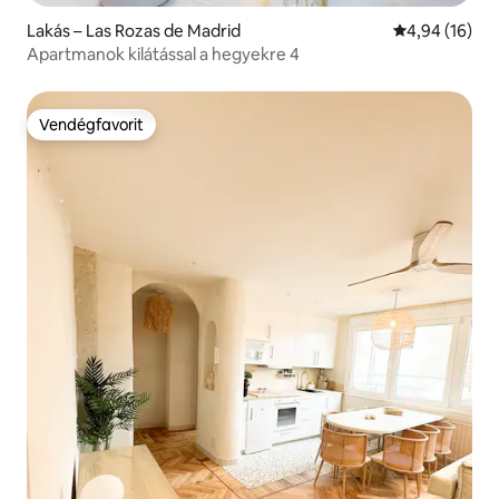
Lakás – Las Rozas de Madrid
Átlagos érték
4,94 (16)
Apartmanok kilátással a hegyekre 4
Vendégfavorit
Vendégfavorit