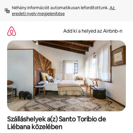
Ugrás
Néhány információt automatikusan lefordítottunk. 
Az 
a
eredeti nyelv megjelenítése
tartalomra
Add ki a helyed az Airbnb-n
Szálláshelyek a(z) Santo Toribio de
Liébana közelében