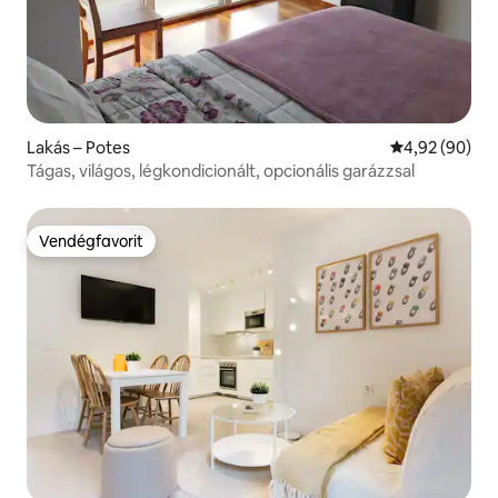
Lakás – Potes
Átlagos érték
4,92 (90)
Tágas, világos, légkondicionált, opcionális garázzsal
Vendégfavorit
Vendégfavorit