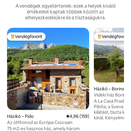
A vendégek egyetértenek: ezek a helyek kiváló
értékelést kaptak többek között az
elhelyezkedésükre és a tisztaságukra.
Vendégfavorit
Vendégfavorit
Kiemelt vendégfavorit
Kiemelt vendégfa
Házikó – Borines
Vidéki ház Borines
kilátással
A La Casa Prado El
Piloña, a Sueve láb
kilátást, tiszta le
Házikó – Pido
Átlagos értékelés: 5/4,96, 159 
4,96 (159)
kínál. Kényelmes, 
Az otthonod az Európa Csúcsain
felszerelt, nyugod
75 m2-es hasznos ház, amely három
Nagy, elkerített ke