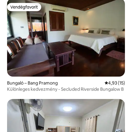
Vendégfavorit
Vendégfavorit
Bungaló – Bang Pramong
Átlagos érték
4,93 (15)
Különleges kedvezmény - Secluded Riverside Bungalow B