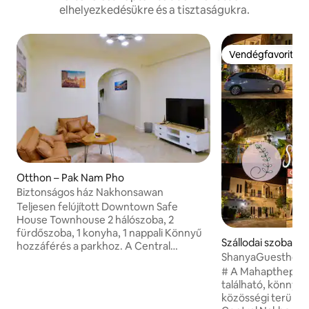
elhelyezkedésükre és a tisztaságukra.
Vendégfavorit
Vendégfavorit
Otthon – Pak Nam Pho
Biztonságos ház Nakhonsawan
Teljesen felújított Downtown Safe
House Townhouse 2 hálószoba, 2
fürdőszoba, 1 konyha, 1 nappali Könnyű
Szállodai szoba –
hozzáférés a parkhoz. A Central
an
ShanyaGuesthous
bevásárlóközpont közelében Kórház
# A Mahapthep Ro
közelében Szórakozáshoz közel
található, könnye
Éttermek közelében Minimalista belső
közösségi terület
tér Könnyen légkondicionálható minden