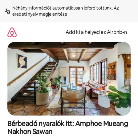
Ugrás
Néhány információt automatikusan lefordítottunk. 
Az 
a
eredeti nyelv megjelenítése
tartalomra
Add ki a helyed az Airbnb-n
Bérbeadó nyaralók itt: Amphoe Mueang
Nakhon Sawan