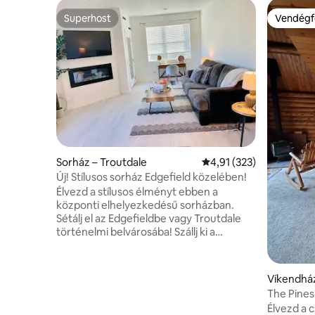
Superhost
Vendégf
Superhost
Vendégf
Sorház – Troutdale
Átlagos értékelés: 5/4,
4,91 (323)
Új! Stílusos sorház Edgefield közelében!
Élvezd a stílusos élményt ebben a
központi elhelyezkedésű sorházban.
Sétálj el az Edgefieldbe vagy Troutdale
történelmi belvárosába! Szállj ki a
városból, de még mindig csak 13
mérföldre legyél a PDX repülőtértől.
Túrázz a Szurdokban, és gyönyörködj
Víkendház
olyan látnivalókban, mint a Multnomah-
The Pines
vízesés, ússz vagy halássz a Sandy-
Gorge
Élvezd a 
folyón, vagy síelj a Mount Hoodon.