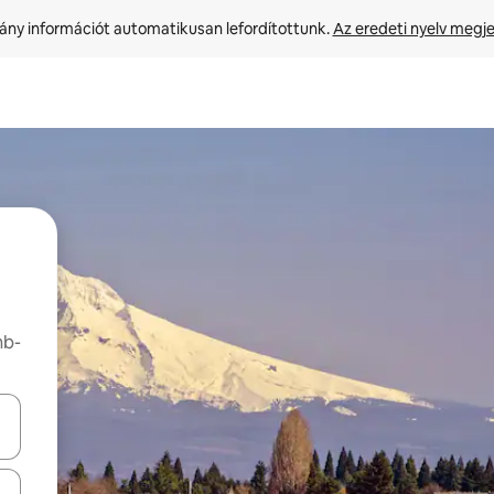
ny információt automatikusan lefordítottunk. 
Az eredeti nyelv megje
nb-
navigálhatsz, illetve érintő és lapozó mozdulatokkal is felfedezheted ők