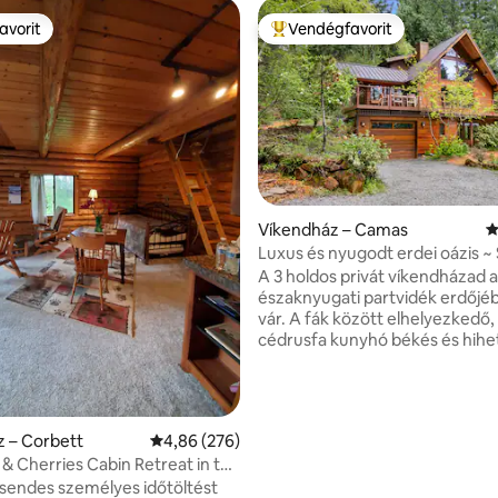
avorit
Vendégfavorit
avorit
Kiemelt vendégfavorit
Víkendház – Camas
Á
Luxus és nyugodt erdei oázis ~
91, 323 vélemény
Fürdőkád ~ Kosárlabda
A 3 holdos privát víkendházad 
északnyugati partvidék erdőjé
vár. A fák között elhelyezkedő,
cédrusfa kunyhó békés és hihet
hangulatú. Olyan kényelmi
szolgáltatásokat kínál, mint: ~ Egyedi
szauna és szabadtéri zuhanyzó
space with basketball & cornhole
 – Corbett
Átlagos értékelés: 5/4,86, 276 vélemény
4,86 (276)
Hatalmas terasz és grill ~ Teljes ház
 & Cherries Cabin Retreat in the
sztereó rendszer ~ Lemezjátszó
csendes személyes időtöltést
sétautak és tűzrakóhely ~ 3 há