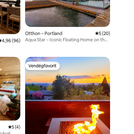
Otthon – Portland
Átlagos értékelés:
5 (20)
Aqua Star – Iconic Floating Home on the
Átlagos értékelés: 5/4,96, 96 vélemény
4,96 (96)
Columbia
Vendégfavorit
Vendégfavorit
Átlagos értékelés: 5/5, 4 vélemény
5 (4)
nával