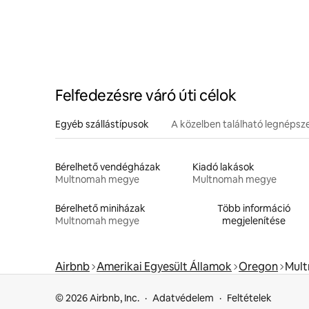
Felfedezésre váró úti célok
Egyéb szállástípusok
A közelben található legnéps
Bérelhető vendégházak
Kiadó lakások
Multnomah megye
Multnomah megye
Bérelhető miniházak
Több információ
Multnomah megye
megjelenítése
Airbnb
Amerikai Egyesült Államok
Oregon
Mul
© 2026 Airbnb, Inc.
Adatvédelem
Feltételek