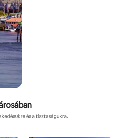
városában
zkedésükre és a tisztaságukra.