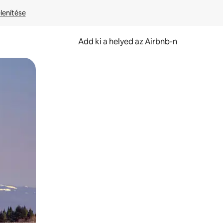
lenítése
Add ki a helyed az Airbnb-n
et.