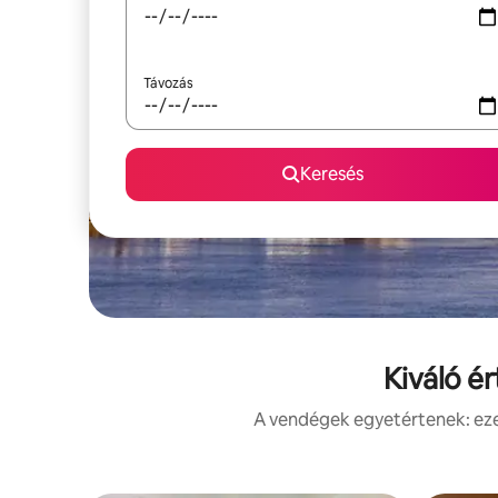
Távozás
Keresés
Kiváló é
A vendégek egyetértenek: ezek