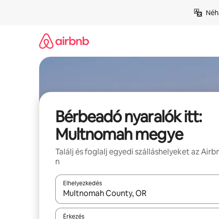
Ugrás
Néhá
a
tartalomra
Bérbeadó nyaralók itt:
Multnomah megye
Találj és foglalj egyedi szálláshelyeket az Airb
n
Elhelyezkedés
Az eredmények között a felfelé és a lefelé nyíllal 
Érkezés