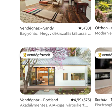
Otthon –
Vendégház – Sandy
Átlagos értékelés:
5 (30)
Modern el
Baglyóház | Hegyvidéki szállás kilátással a
Pezsgőfür
Hood-hegyre
Vendégfavorit
Vendé
Kiemelt vendégfavorit
Kiemelt 
Sorház – 
Vendégház – Portland
Átlagos értékelés: 5/4,
4,99 (576)
Pisztráng
Akadálymentes, AIA-díjas, városi kerti
oázis