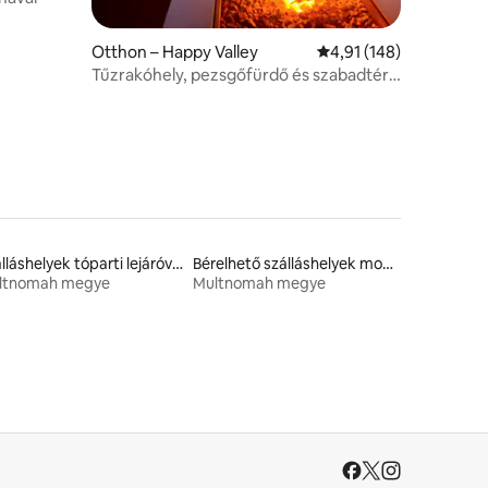
Otthon – Happy Valley
Átlagos értékelés: 5/4
4,91 (148)
Tűzrakóhely, pezsgőfürdő és szabadtéri
színház a tetőn
Szálláshelyek tóparti lejáróval
Bérelhető szálláshelyek mozgáskorlátozottaknak megfelelő magasságú ággyal
ltnomah megye
Multnomah megye