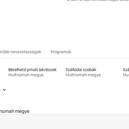
zerűbb nevezetességek
Programok
Bérelhető privát lakrészek
Szállodai szobák
Multnomah megye
Multnomah megye
Mu
tnomah megye