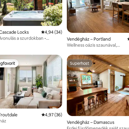
 Cascade Locks
Átlagos értékelés: 5/4,94, 34 vélemény
4,94 (34)
 5/5, 30 vélemény
vonulás a szurdokban •
Vendégház – Portland
dő • Kilátás a hegyekre
Wellness oázis szaunával,
pezsgőfürdővel és kandallóval
gfavorit
Superhost
vendégfavorit
Superhost
Troutdale
Átlagos értékelés: 5/4,97, 36 vélemény
4,97 (36)
99, 576 vélemény
ház
Vendégház – Damascus
Erdei fürdőmenedék saját szau