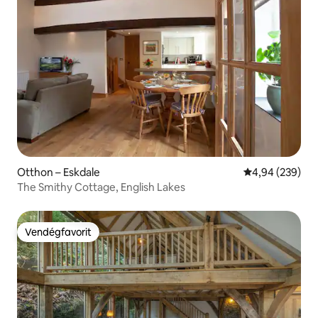
Otthon – Eskdale
Átlagos értéke
4,94 (239)
The Smithy Cottage, English Lakes
Vendégfavorit
Vendégfavorit