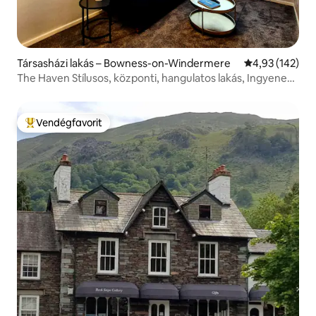
Társasházi lakás – Bowness-on-Windermere
Átlagos értéke
4,93 (142)
The Haven Stílusos, központi, hangulatos lakás, Ingyenes
parkolás
Vendégfavorit
Kiemelt vendégfavorit