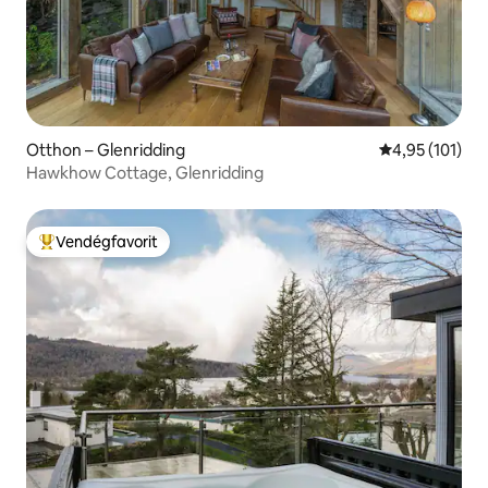
Otthon – Glenridding
Átlagos értéke
4,95 (101)
Hawkhow Cottage, Glenridding
Vendégfavorit
Kiemelt vendégfavorit