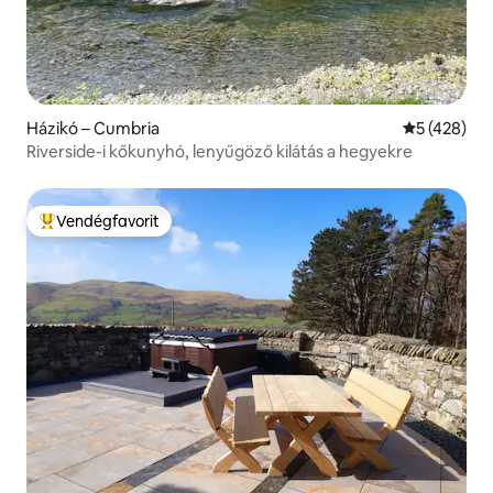
Házikó – Cumbria
Átlagos ért
5 (428)
Riverside-i kőkunyhó, lenyűgöző kilátás a hegyekre
Vendégfavorit
Kiemelt vendégfavorit