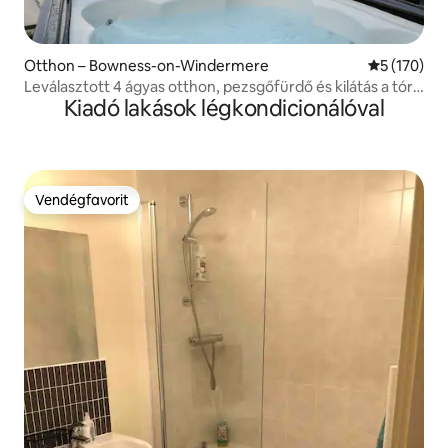
Otthon – Bowness-on-Windermere
Átlagos ért
5 (170)
Leválasztott 4 ágyas otthon, pezsgőfürdő és kilátás a tóra
Kiadó lakások légkondicionálóval
- Háziállatok rendben
Vendégfavorit
Vendégfavorit