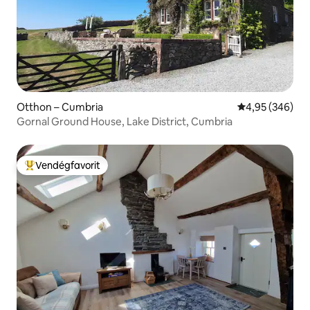
Otthon – Cumbria
Átlagos értéke
4,95 (346)
Gornal Ground House, Lake District, Cumbria
Vendégfavorit
Kiemelt vendégfavorit