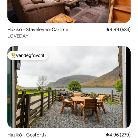
Házikó – Staveley-in-Cartmel
Átlagos értéke
4,99 (533)
LOVEDAY
Vendégfavorit
Kiemelt vendégfavorit
Házikó – Gosforth
Átlagos értéke
4,96 (279)