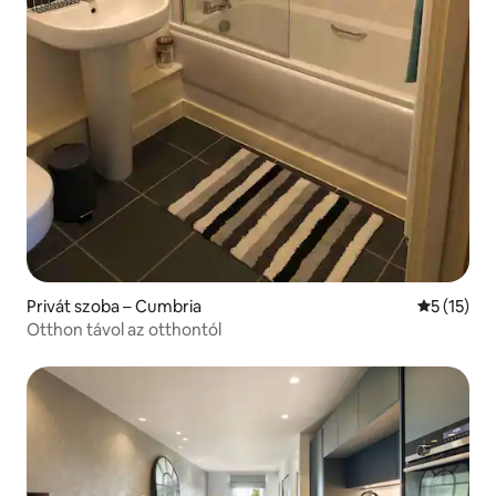
Privát szoba – Cumbria
Átlagos ér
5 (15)
Otthon távol az otthontól