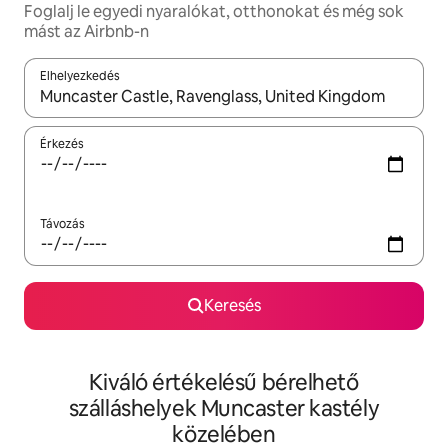
Foglalj le egyedi nyaralókat, otthonokat és még sok
mást az Airbnb-n
Elhelyezkedés
Az eredmények között a felfelé és a lefelé nyíllal navigálhatsz, 
Érkezés
Távozás
Keresés
Kiváló értékelésű bérelhető
szálláshelyek Muncaster kastély
közelében