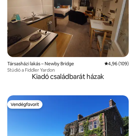
Társasházi lakás – Newby Bridge
Átlagos értéke
4,96 (109)
Stúdió a Fiddler Yardon
Kiadó családbarát házak
Vendégfavorit
Vendégfavorit