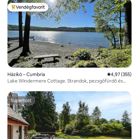
Vendégfavorit
Kiemelt vendégfavorit
Házikó – Cumbria
Átlagos értéke
4,97 (355)
Lake Windermere Cottage. Strandok, pezsgőfürdő és
szauna.
Superhost
Superhost