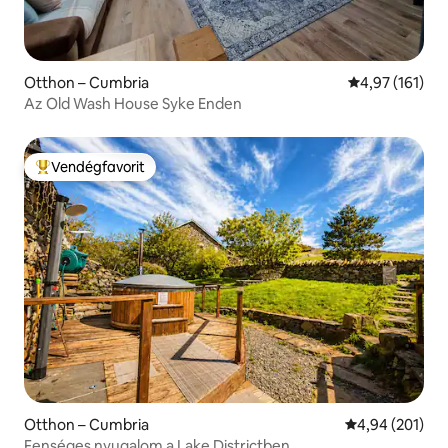
Otthon – Cumbria
Átlagos értéke
4,97 (161)
Az Old Wash House Syke Enden
Vendégfavorit
Kiemelt vendégfavorit
Otthon – Cumbria
Átlagos értéke
4,94 (201)
Fenséges nyugalom a Lake Districtben