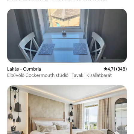
Lakás – Cumbria
Átlagos értéke
4,71 (348)
Elbűvölő Cockermouth stúdió | Tavak | Kisállatbarát