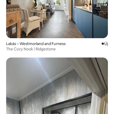
Lakás – Westmorland and Furness
Új szál
Új
The Cozy Nook | Ridgestone