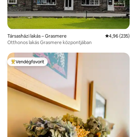
Társasházi lakás – Grasmere
Átlagos értéke
4,96 (235)
Otthonos lakás Grasmere központjában
Vendégfavorit
Kiemelt vendégfavorit