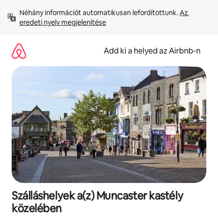
Ugrás
Néhány információt automatikusan lefordítottunk. 
Az 
a
eredeti nyelv megjelenítése
tartalomra
Add ki a helyed az Airbnb-n
Szálláshelyek a(z) Muncaster kastély
közelében