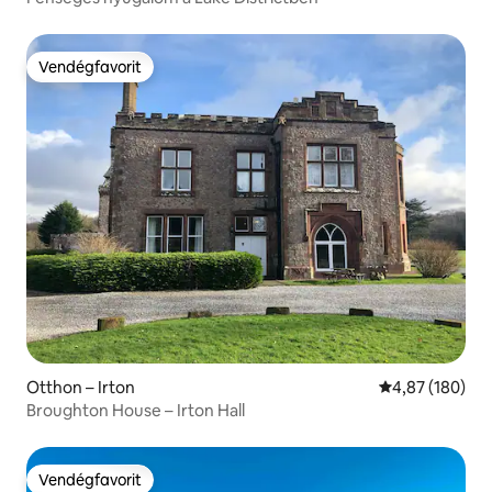
Vendégfavorit
Vendégfavorit
Otthon – Irton
Átlagos értéke
4,87 (180)
Broughton House – Irton Hall
Vendégfavorit
Vendégfavorit