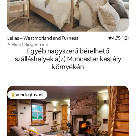
Lakás – Westmorland and Furness
Átlagos érték
4,75 (12)
A Hide | Ridgestone
Egyéb nagyszerű bérelhető
szálláshelyek a(z) Muncaster kastély
környékén
Vendégfavorit
Kiemelt vendégfavorit