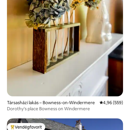
Társasházi lakás – Bowness-on-Windermere
Átlagos értéke
4,96 (559)
Dorothy's place Bowness on Windermere
Vendégfavorit
Kiemelt vendégfavorit