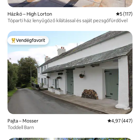
Házikó – High Lorton
Átlagos ért
5 (117)
Tóparti ház lenyűgöző kilátással és saját pezsgőfürdővel
Vendégfavorit
Kiemelt vendégfavorit
Pajta – Mosser
Átlagos értéke
4,97 (447)
Toddell Barn