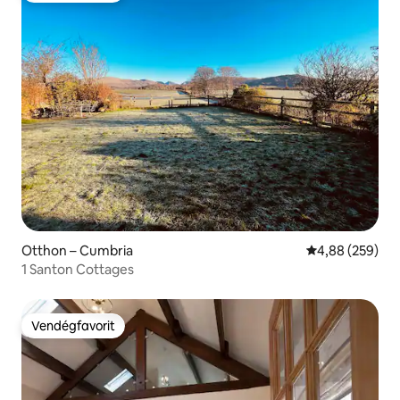
Otthon – Cumbria
Átlagos értéke
4,88 (259)
1 Santon Cottages
Vendégfavorit
Vendégfavorit