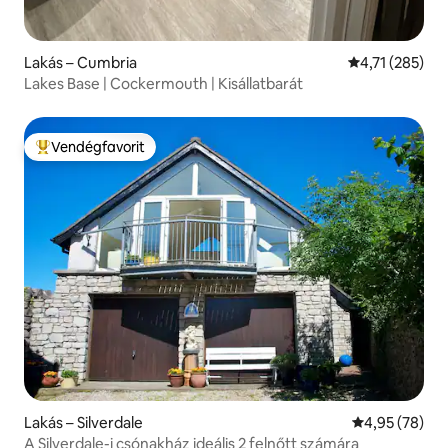
Lakás – Cumbria
Átlagos értéke
4,71 (285)
Lakes Base | Cockermouth | Kisállatbarát
Vendégfavorit
Kiemelt vendégfavorit
Lakás – Silverdale
Átlagos érték
4,95 (78)
A Silverdale-i csónakház ideális 2 felnőtt számára