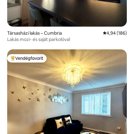
Társasházi lakás – Cumbria
Átlagos értéke
4,94 (186)
Lakás mozi- és saját parkolóval
Vendégfavorit
Kiemelt vendégfavorit