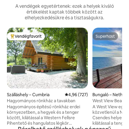
A vendégek egyetértenek: ezek a helyek kiváló
értékelést kaptak többek között az
elhelyezkedésükre és a tisztaságukra.
Vendégfavorit
Superhost
Kiemelt vendégfavorit
Superhost
Szálláshely – Cumbria
Átlagos értékelés: 5/4,96, 727 
4,96 (727)
Bungaló – Nether
Hagyományos rönkház a tavakban
West View Beach 
Coast
Hagyományos építésű rönkház erdei
A West View egy l
környezetben, a hegyek és a tenger
közvetlenül a Net
között, kilátással a Western Fellsre
Csendes helyen ta
Pihentető és hangulatos légkör
kilátással a tenge
fatüzelésű kályhával. A kunyhó
strandja van, nag