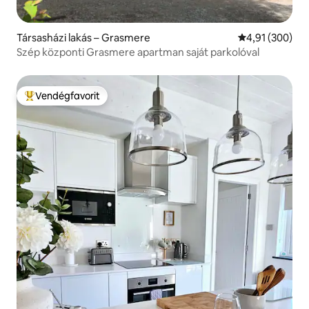
Társasházi lakás – Grasmere
Átlagos értéke
4,91 (300)
Szép központi Grasmere apartman saját parkolóval
Vendégfavorit
Kiemelt vendégfavorit