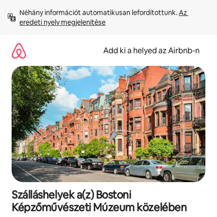
Ugrás
Néhány információt automatikusan lefordítottunk. 
Az 
a
eredeti nyelv megjelenítése
tartalomra
Add ki a helyed az Airbnb-n
Szálláshelyek a(z) Bostoni
Képzőművészeti Múzeum közelében