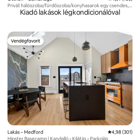
Privát hálószoba/fürdőszoba/konyhasarok egy csendes,
Kiadó lakások légkondicionálóval
fákkal szegélyezett utcán
Vendégfavorit
Vendégfavorit
Lakás – Medford
Átlagos értéke
4,98 (301)
Hipster Basecamp | Kandalló • Kilátás • Parkolás