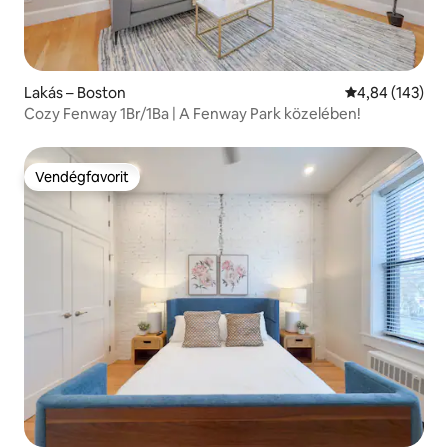
Lakás – Boston
Átlagos értéke
4,84 (143)
Cozy Fenway 1Br/1Ba | A Fenway Park közelében!
Vendégfavorit
Vendégfavorit