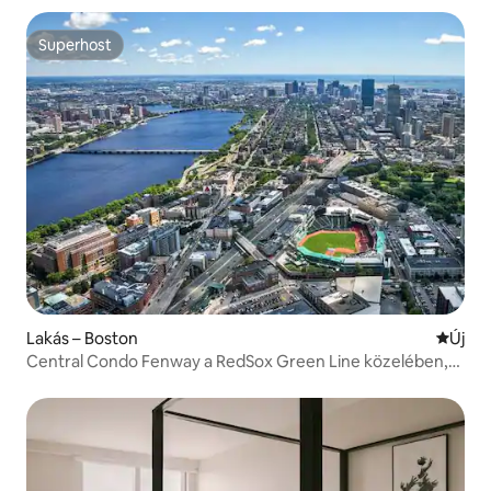
Superhost
Superhost
Lakás – Boston
Új szál
Új
Central Condo Fenway a RedSox Green Line közelében,
edzőteremmel