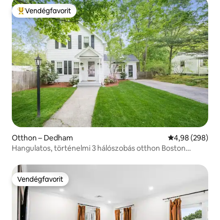
Vendégfavorit
Kiemelt vendégfavorit
Otthon – Dedham
Átlagos értéke
4,98 (298)
Hangulatos, történelmi 3 hálószobás otthon Boston
közelében!
Vendégfavorit
Vendégfavorit