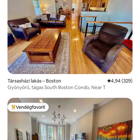
Társasházi lakás – Boston
Átlagos értéke
4,94 (329)
Gyönyörű, tágas South Boston Condo, Near T
Vendégfavorit
Kiemelt vendégfavorit