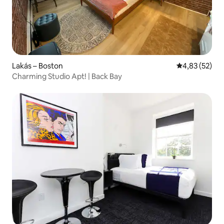
Lakás – Boston
Átlagos érték
4,83 (52)
Charming Studio Apt! | Back Bay