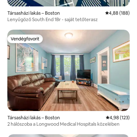
Társasházi lakás – Boston
Átlagos értéke
4,88 (188)
Lenyűgöző South End 1Br - saját tetőterasz
Vendégfavorit
Vendégfavorit
Társasházi lakás – Boston
Átlagos értéke
4,98 (123)
2 hálószoba a Longwood Medical Hospitals közelében