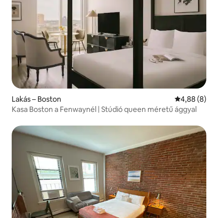
Lakás – Boston
Átlagos érté
4,88 (8)
Kasa Boston a Fenwaynél | Stúdió queen méretű ággyal