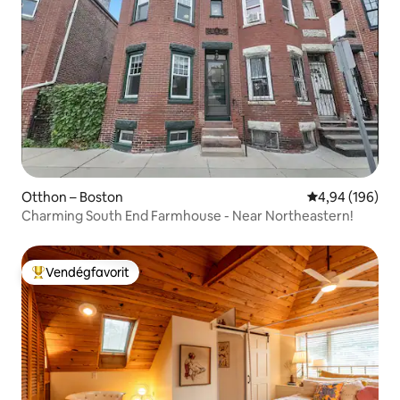
Otthon – Boston
Átlagos értéke
4,94 (196)
Charming South End Farmhouse - Near Northeastern!
Vendégfavorit
Kiemelt vendégfavorit