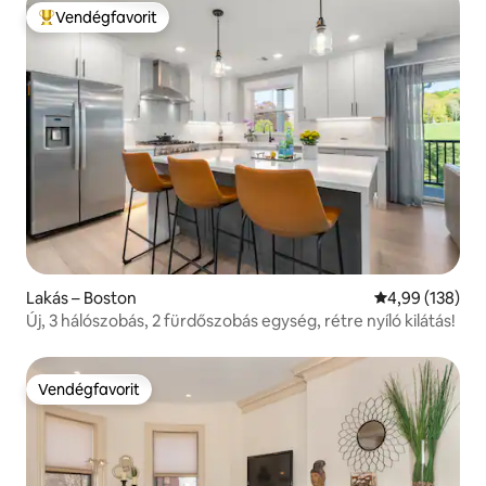
Vendégfavorit
Kiemelt vendégfavorit
Lakás – Boston
Átlagos értéke
4,99 (138)
Új, 3 hálószobás, 2 fürdőszobás egység, rétre nyíló kilátás!
Vendégfavorit
Vendégfavorit