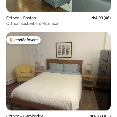
Otthon – Boston
Átlagos érték
4,93 (46)
Otthon Bostonban/Miltonban
Vendégfavorit
Kiemelt vendégfavorit
Otthon – Cambridge
Átlagos értéke
4,97 (105)