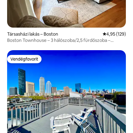
Társasházi lakás – Boston
Átlagos értéke
4,95 (129)
Boston Townhouse – 3 hálószoba/2,5 fürdőszoba –
Seaport BCEC
Vendégfavorit
Vendégfavorit