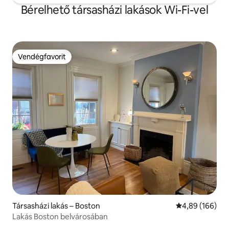
Bérelhető társasházi lakások Wi-Fi-vel
Vendégfavorit
Vendégfavorit
Társasházi lakás – Boston
Átlagos értéke
4,89 (166)
Lakás Boston belvárosában