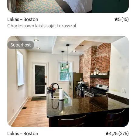
Lakás – Boston
Átlagos ér
5 (15)
Charlestown lakás saját terasszal
Superhost
Superhost
Lakás – Boston
Átlagos értéke
4,75 (275)