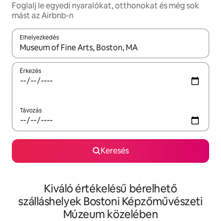
Foglalj le egyedi nyaralókat, otthonokat és még sok
mást az Airbnb-n
Elhelyezkedés
Az eredmények között a felfelé és a lefelé nyíllal navigálhatsz, 
Érkezés
Távozás
Keresés
Kiváló értékelésű bérelhető
szálláshelyek Bostoni Képzőművészeti
Múzeum közelében