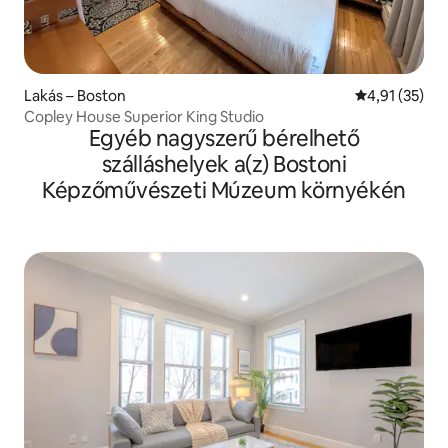
Lakás – Boston
Átlagos érték
4,91 (35)
Copley House Superior King Studio
Egyéb nagyszerű bérelhető
szálláshelyek a(z) Bostoni
Képzőművészeti Múzeum környékén