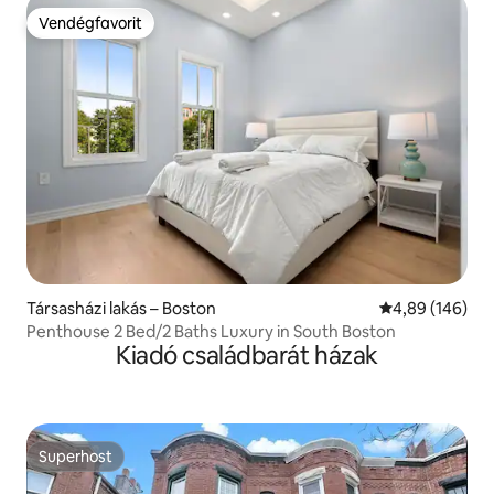
Vendégfavorit
Vendégfavorit
Társasházi lakás – Boston
Átlagos értéke
4,89 (146)
Penthouse 2 Bed/2 Baths Luxury in South Boston
Kiadó családbarát házak
Superhost
Superhost