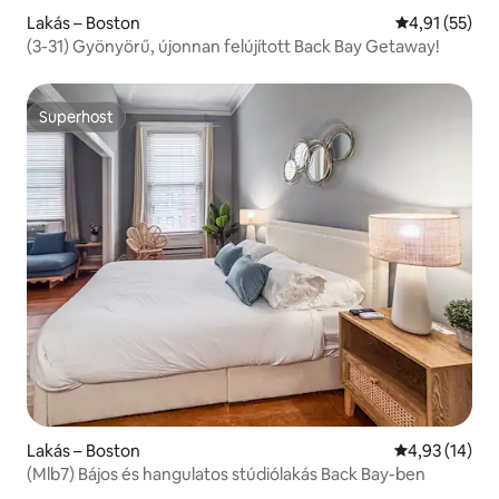
Lakás – Boston
Átlagos érték
4,91 (55)
(3-31) Gyönyörű, újonnan felújított Back Bay Getaway!
Superhost
Superhost
Lakás – Boston
Átlagos érték
4,93 (14)
(Mlb7) Bájos és hangulatos stúdiólakás Back Bay-ben