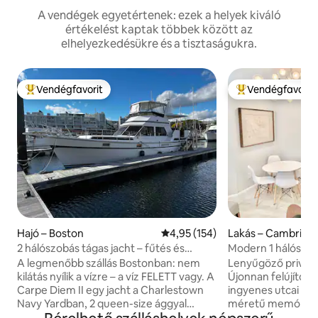
A vendégek egyetértenek: ezek a helyek kiváló
értékelést kaptak többek között az
elhelyezkedésükre és a tisztaságukra.
Vendégfavorit
Vendégfavorit
Kiemelt vendégfavorit
Kiemelt vendégfa
Hajó – Boston
Átlagos értékelés: 5/4,95, 154 
4,95 (154)
Lakás – Cambridg
2 hálószobás tágas jacht – fűtés és
Modern 1 hálószo
légkondicionáló – a Freedom Trail
parkolóval, MIT/
A legmenőbb szállás Bostonban: nem
Lenyűgöző privát 
mentén
közelében
kilátás nyílik a vízre – a víz FELETT vagy. A
Újonnan felújított
Carpe Diem II egy jacht a Charlestown
ingyenes utcai pa
Navy Yardban, 2 queen-size ággyal
méretű memóriahab
felszerelt kabinnal, amelyek mindegyike
ingyenes kábellel 