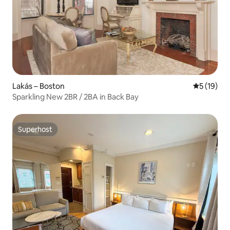
Lakás – Boston
Átlagos ér
5 (19)
Sparkling New 2BR / 2BA in Back Bay
Superhost
Superhost