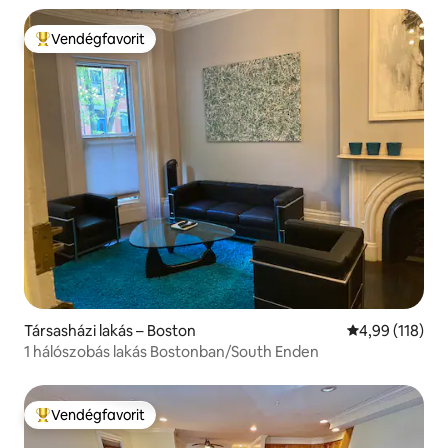
Vendégfavorit
Kiemelt vendégfavorit
Társasházi lakás – Boston
Átlagos értéke
4,99 (118)
1 hálószobás lakás Bostonban/South Enden
Vendégfavorit
Kiemelt vendégfavorit