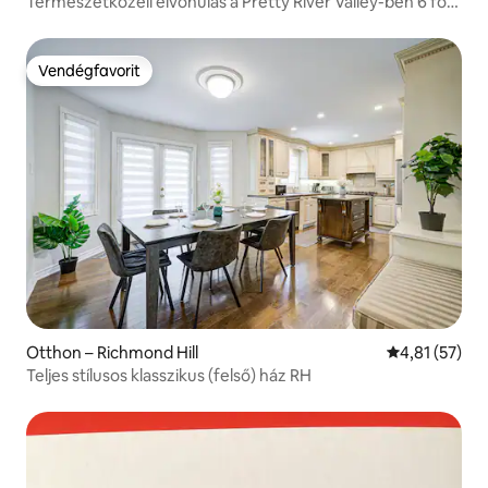
Természetközeli elvonulás a Pretty River Valley-ben 6 fő
részére
Vendégfavorit
Vendégfavorit
Otthon – Richmond Hill
Átlagos érték
4,81 (57)
Teljes stílusos klasszikus (felső) ház RH