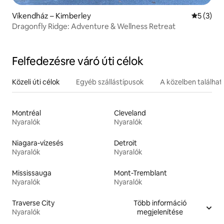
Víkendház – Kimberley
Átlagos é
5 (3)
Dragonfly Ridge: Adventure & Wellness Retreat
Felfedezésre váró úti célok
Közeli úti célok
Egyéb szállástípusok
A közelben találha
Montréal
Cleveland
Nyaralók
Nyaralók
Niagara-vízesés
Detroit
Nyaralók
Nyaralók
Mississauga
Mont-Tremblant
Nyaralók
Nyaralók
Traverse City
Több információ
Nyaralók
megjelenítése