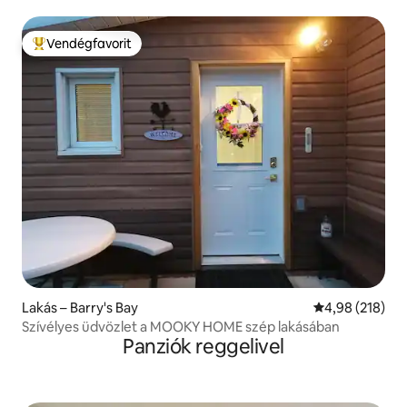
Vendégfavorit
Kiemelt vendégfavorit
Lakás – Barry's Bay
Átlagos értéke
4,98 (218)
Szívélyes üdvözlet a MOOKY HOME szép lakásában
Panziók reggelivel