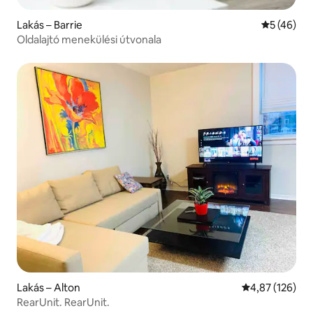
Lakás – Barrie
Átlagos ér
5 (46)
Oldalajtó menekülési útvonala
Lakás – Alton
Átlagos értéke
4,87 (126)
RearUnit. RearUnit.