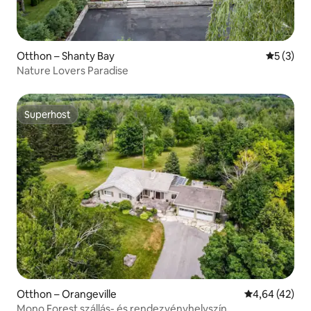
Otthon – Shanty Bay
Átlagos é
5 (3)
Nature Lovers Paradise
Superhost
Superhost
Otthon – Orangeville
Átlagos érték
4,64 (42)
Mono Forest szállás- és rendezvényhelyszín