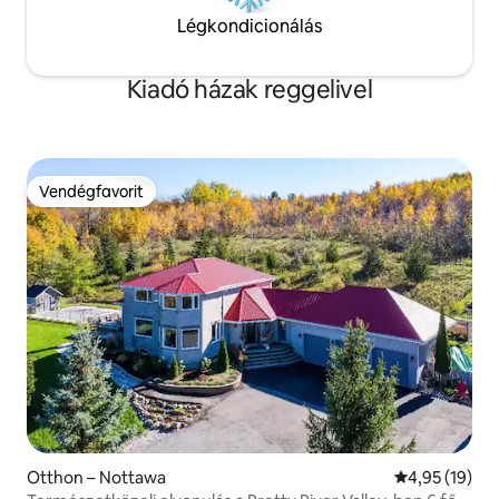
Légkondicionálás
Kiadó házak reggelivel
Vendégfavorit
Vendégfavorit
Otthon – Nottawa
Átlagos érték
4,95 (19)