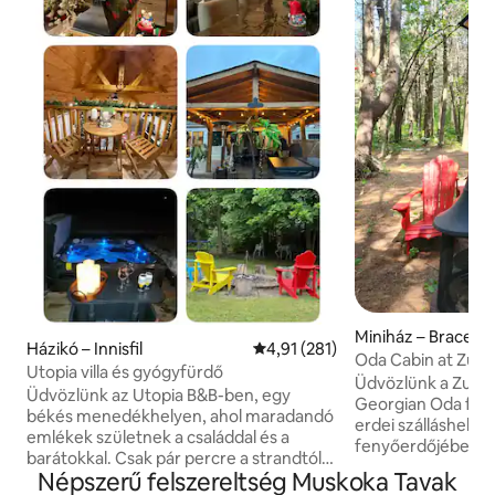
Miniház – Bracebr
Házikó – Innisfil
Átlagos értékelés: 5/4,91, 281 
4,91 (281)
Oda Cabin at Zuka
Utopia villa és gyógyfürdő
cédrusfürdő
Üdvözlünk a Zukal
Üdvözlünk az Utopia B&B-ben, egy
Georgian Oda fah
békés menedékhelyen, ahol maradandó
erdei szálláshely
emlékek születnek a családdal és a
fenyőerdőjében ta
barátokkal. Csak pár percre a strandtól,
korabeli stílusú a
Népszerű felszereltség Muskoka Tavak
élelmiszerboltoktól, benzinkutaktól és
erdős sziklán talá