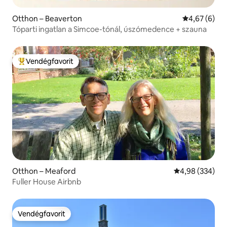
Otthon – Beaverton
Átlagos érté
4,67 (6)
Tóparti ingatlan a Simcoe-tónál, úszómedence + szauna
Vendégfavorit
Kiemelt vendégfavorit
Otthon – Meaford
Átlagos értéke
4,98 (334)
Fuller House Airbnb
Vendégfavorit
Vendégfavorit