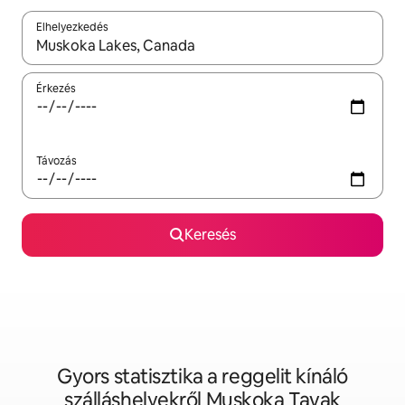
Elhelyezkedés
Az eredmények között a felfelé és a lefelé nyíllal navigálhatsz, 
Érkezés
Távozás
Keresés
Gyors statisztika a reggelit kínáló
szálláshelyekről Muskoka Tavak