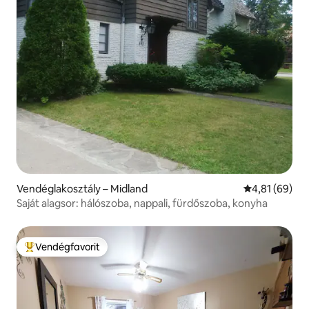
Vendéglakosztály – Midland
Átlagos érték
4,81 (69)
Saját alagsor: hálószoba, nappali, fürdőszoba, konyha
Vendégfavorit
Kiemelt vendégfavorit