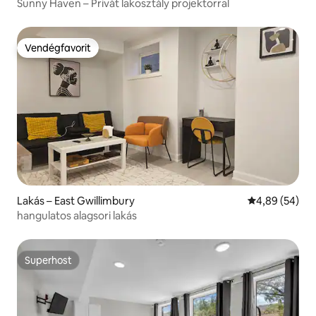
Sunny Haven – Privát lakosztály projektorral
Vendégfavorit
Vendégfavorit
Lakás – East Gwillimbury
Átlagos érték
4,89 (54)
hangulatos alagsori lakás
Superhost
Superhost