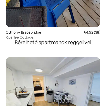
Otthon – Bracebridge
Átlagos érték
4,92 (38)
Riverlee Cottage
Bérelhető apartmanok reggelivel