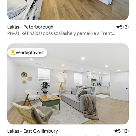
Lakás – Peterborough
Átlagos é
5 (3)
Privát, két hálószobás szálláshely percekre a Trent
Universitytől!
Vendégfavorit
Kiemelt vendégfavorit
Lakás – East Gwillimbury
Átlagos ér
5 (13)