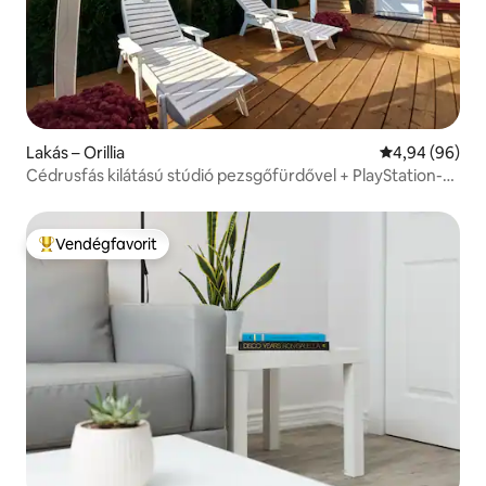
Lakás – Orillia
Átlagos érték
4,94 (96)
Cédrusfás kilátású stúdió pezsgőfürdővel + PlayStation-
játékkal
Vendégfavorit
Kiemelt vendégfavorit