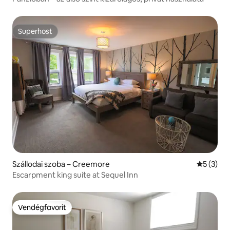
Superhost
Superhost
Szállodai szoba – Creemore
Átlagos é
5 (3)
Escarpment king suite at Sequel Inn
Vendégfavorit
Vendégfavorit