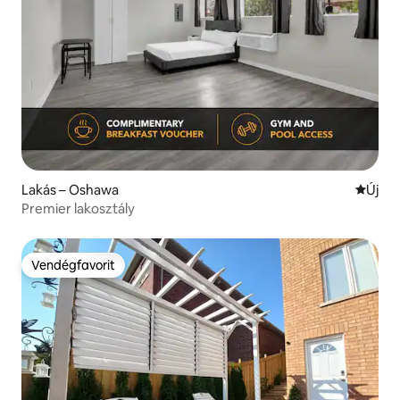
Lakás – Oshawa
Új szál
Új
Premier lakosztály
Vendégfavorit
Vendégfavorit