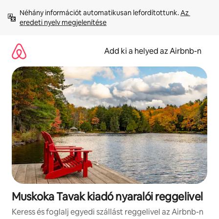
Ugrás
Néhány információt automatikusan lefordítottunk. 
Az 
a
eredeti nyelv megjelenítése
tartalomra
Add ki a helyed az Airbnb-n
Muskoka Tavak kiadó nyaralói reggelivel
Keress és foglalj egyedi szállást reggelivel az Airbnb-n