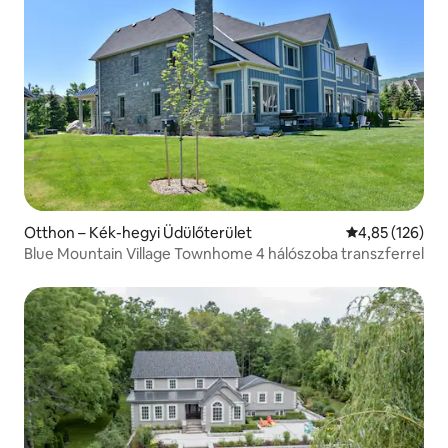
Otthon – Kék-hegyi Üdülőterület
Átlagos értéke
4,85 (126)
Blue Mountain Village Townhome 4 hálószoba transzferrel