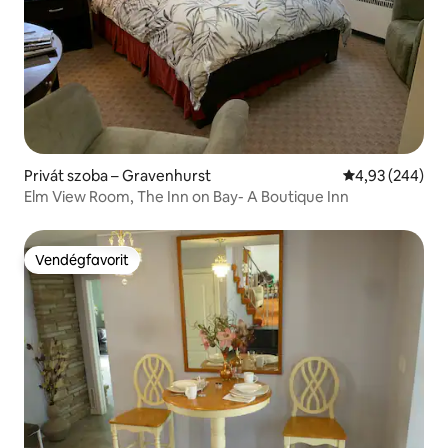
Privát szoba – Gravenhurst
Átlagos értéke
4,93 (244)
Elm View Room, The Inn on Bay- A Boutique Inn
Vendégfavorit
Vendégfavorit