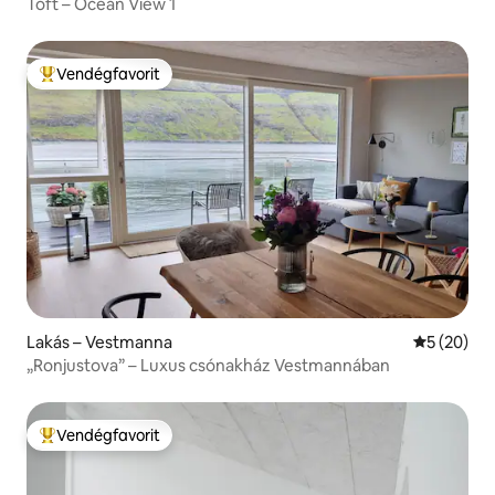
Toft – Ocean View 1
Vendégfavorit
Kiemelt vendégfavorit
Lakás – Vestmanna
Átlagos ér
5 (20)
„Ronjustova” – Luxus csónakház Vestmannában
Vendégfavorit
Kiemelt vendégfavorit