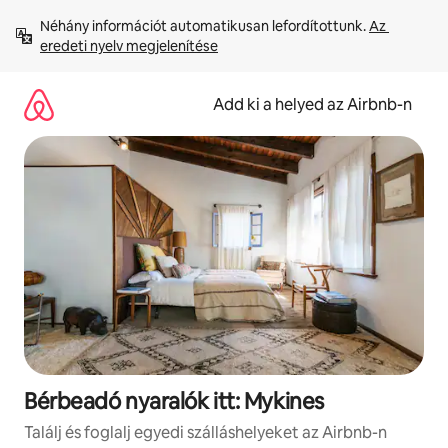
Ugrás
Néhány információt automatikusan lefordítottunk. 
Az 
a
eredeti nyelv megjelenítése
tartalomra
Add ki a helyed az Airbnb-n
Bérbeadó nyaralók itt: Mykines
Találj és foglalj egyedi szálláshelyeket az Airbnb-n