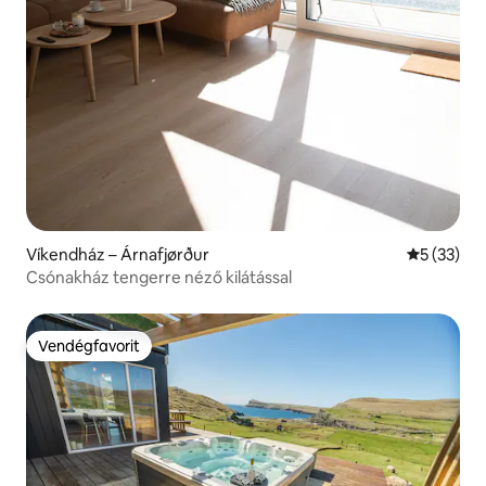
Víkendház – Árnafjørður
Átlagos ér
5 (33)
Csónakház tengerre néző kilátással
Vendégfavorit
Vendégfavorit