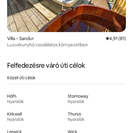
Villa – Sandur
Átlagos érték
4,91 (81)
Luxuskunyhó csodálatos környezetben
Felfedezésre váró úti célok
Közeli úti célok
Höfn
Stornoway
Nyaralók
Nyaralók
Kirkwall
Thurso
Nyaralók
Nyaralók
Lerwick
Wick