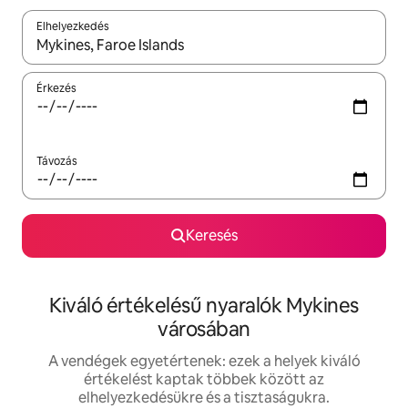
Elhelyezkedés
Az eredmények között a felfelé és a lefelé nyíllal navigálhatsz, 
Érkezés
Távozás
Keresés
Kiváló értékelésű nyaralók Mykines
városában
A vendégek egyetértenek: ezek a helyek kiváló
értékelést kaptak többek között az
elhelyezkedésükre és a tisztaságukra.