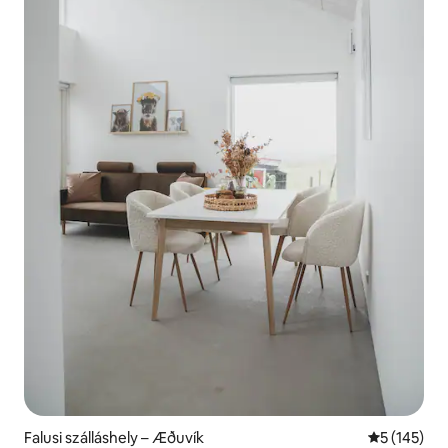
Falusi szálláshely – Æðuvík
Átlagos ért
5 (145)