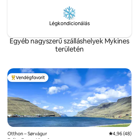
Légkondicionálás
Egyéb nagyszerű szálláshelyek Mykines
területén
Vendégfavorit
Kiemelt vendégfavorit
Otthon – Sørvágur
Átlagos érték
4,96 (48)