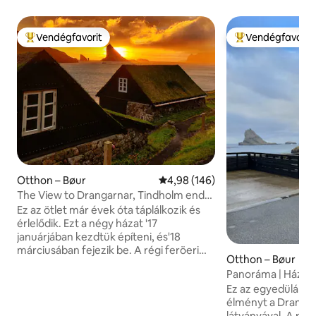
Vendégfavorit
Vendégfavorit
Kiemelt vendégfavorit
Kiemelt vendégfa
Otthon – Bøur
Átlagos értékelés: 5/4,98, 146 
4,98 (146)
The View to Drangarnar, Tindholm end
Mykines
Ez az ötlet már évek óta táplálkozik és
érlelődik. Ezt a négy házat '17
januárjában kezdtük építeni, és'18
márciusában fejezik be. A régi feröeri
Otthon – Bøur
házak megegyeznek a Feröer-szigetek
Panoráma | Ház - 
teljes tájával, ezért természetesen ezt
Tindhólm kilátás
Ez az egyedülálló o
az ősi építési/építési módszert
élményt a Drangar
választottuk. Földszint: konyha és
látványával. A pa