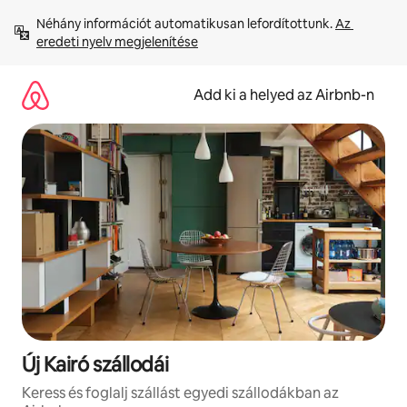
Ugrás
Néhány információt automatikusan lefordítottunk. 
Az 
a
eredeti nyelv megjelenítése
tartalomra
Add ki a helyed az Airbnb-n
Új Kairó szállodái
Keress és foglalj szállást egyedi szállodákban az