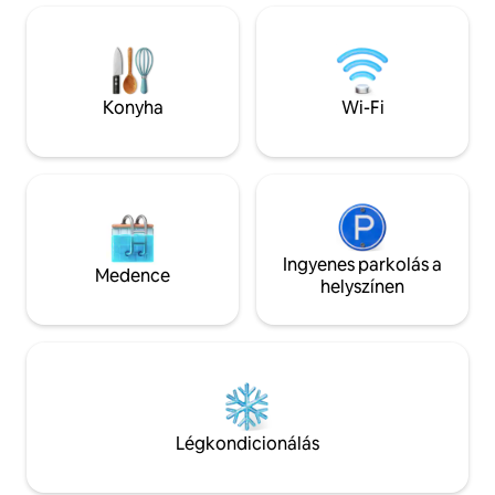
✅ Kényelmes szoba – Csendes,
légkondicionálóval, TV-vel,
hűtőszekrénnyel és gardróbbal. ✅ Privát
fürdőszoba – Meleg/hideg víz, hajszárító
és piperecikkek. ✅ Reggeli az árban –
Konyha
Wi-Fi
külön erre a célra szolgáló területen
szolgálják fel. ✨ Foglalj most egy
pihentető és kényelmes
tartózkodáshoz! ✨
Ingyenes parkolás a
Medence
helyszínen
Légkondicionálás