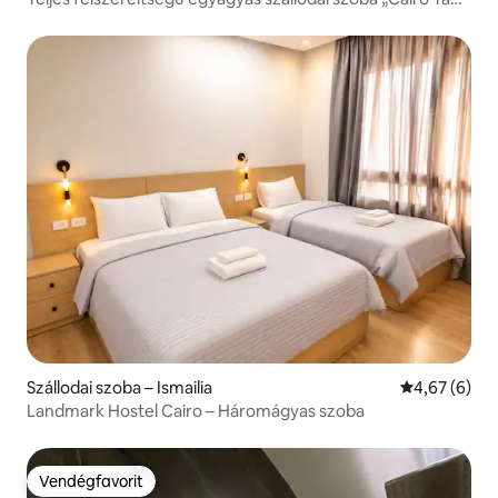
Hotel Dokki”
Szállodai szoba – Ismailia
Átlagos érté
4,67 (6)
Landmark Hostel Cairo – Háromágyas szoba
Vendégfavorit
Vendégfavorit