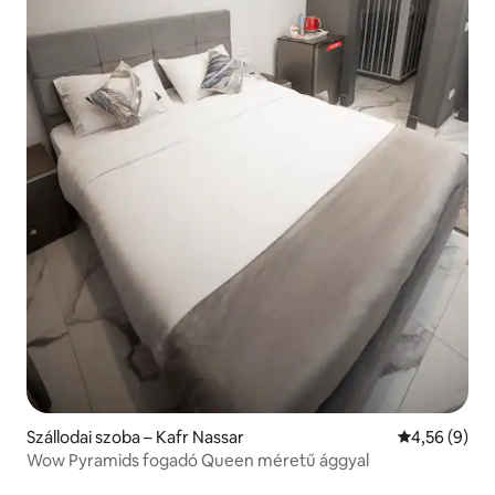
Szállodai szoba – Kafr Nassar
Átlagos érté
4,56 (9)
Wow Pyramids fogadó Queen méretű ággyal