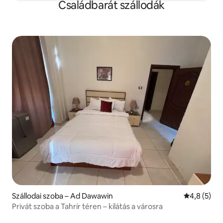
Családbarát szállodák
Szállodai szoba – Ad Dawawin
Átlagos ért
4,8 (5)
Privát szoba a Tahrír téren – kilátás a városra