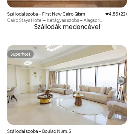
Szállodai szoba – First New Cairo Qism
Átlagos érték
4,86 (22)
Cairo Stays Hotel – Kétágyas szoba – Alagsori
Szállodák medencével
barlangstílus
Superhost
Superhost
Szállodai szoba – Boulaq Num.5