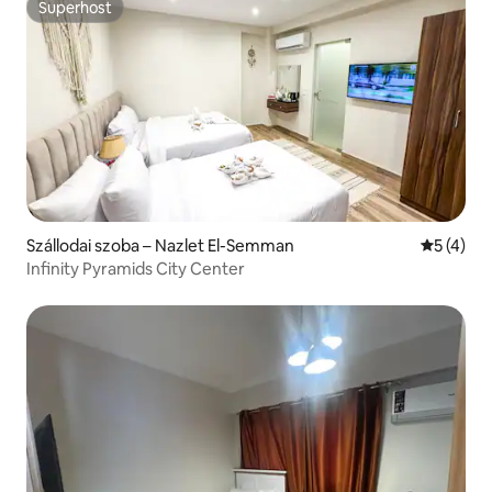
Superhost
Superhost
Szállodai szoba – Nazlet El-Semman
Átlagos é
5 (4)
Infinity Pyramids City Center