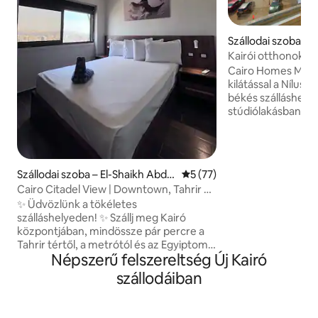
Szállodai szoba – 
bla
Kairói otthonok Man
stúdió / erkély
Cairo Homes Mania
kilátással a Nílusra
békés szálláshely
stúdiólakásban, a
található, és közve
Nílusra. A tér min
szolgáltatással fe
dizájnnal, gyors Wi
Szállodai szoba – El-Shaikh Abd
Átlagos értékelés: 5/5, 77 
5 (77)
légkondicionálóval
Allah
Cairo Citadel View | Downtown, Tahrir &
Pihenj az erkélye
Museum
✨ Üdvözlünk a tökéletes
kilátás nyílik a Níl
szálláshelyeden! ✨ Szállj meg Kairó
egyszerű önálló be
központjában, mindössze pár percre a
nonstop biztonság
Tahrir tértől, a metrótól és az Egyiptomi
védik. Kiváló elhe
Népszerű felszereltség Új Kairó
Múzeumtól. Élvezd a lenyűgöző kilátást
éttermek és a fő l
a városra egy tiszta és otthonos
tökéletes párok v
szállodáiban
szobából. ✅ Nagyszerű elhelyezkedés –
számára.
Egyszerű hozzáférés a közlekedéshez
és a legnépszerűbb látványosságokhoz.