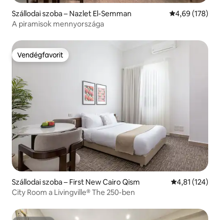
Szállodai szoba – Nazlet El-Semman
Átlagos értéke
4,69 (178)
A piramisok mennyországa
Vendégfavorit
Vendégfavorit
Szállodai szoba – First New Cairo Qism
Átlagos értéke
4,81 (124)
City Room a Livingville® The 250-ben