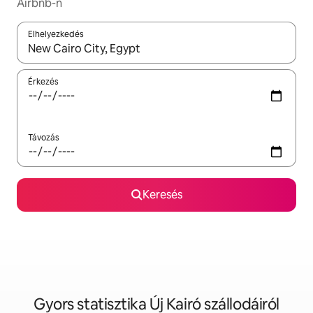
Airbnb-n
Elhelyezkedés
Az eredmények között a felfelé és a lefelé nyíllal navigálhatsz, 
Érkezés
Távozás
Keresés
Gyors statisztika Új Kairó szállodáiról