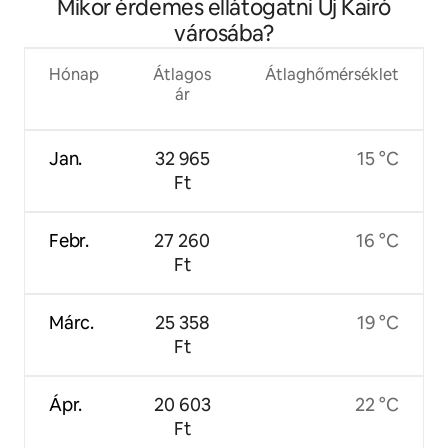
Mikor érdemes ellátogatni Új Kairó
városába?
Hónap
Átlagos
Átlaghőmérséklet
ár
Jan.
32 965
15 °C
Ft
Febr.
27 260
16 °C
Ft
Márc.
25 358
19 °C
Ft
Ápr.
20 603
22 °C
Ft