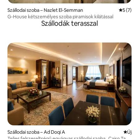
Szállodai szoba – Nazlet El-Semman
Átlagos é
5 (7)
G-House kétszemélyes szoba piramisok kilátással
Szállodák terasszal
Szállodai szoba – Ad Doqi A
Új szál
Új
Teljes felszereltségű egyágyas szállodai szoba „Cairo Tag