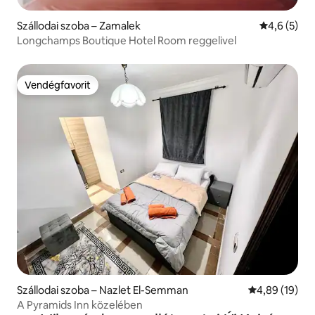
Szállodai szoba – Zamalek
Átlagos ért
4,6 (5)
Longchamps Boutique Hotel Room reggelivel
Vendégfavorit
Vendégfavorit
Szállodai szoba – Nazlet El-Semman
Átlagos érték
4,89 (19)
A Pyramids Inn közelében