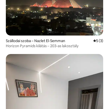
Szállodai szoba – Nazlet El-Semman
Átlagos é
5 (3)
Horizon Pyramids kilátás – 203-as lakosztály