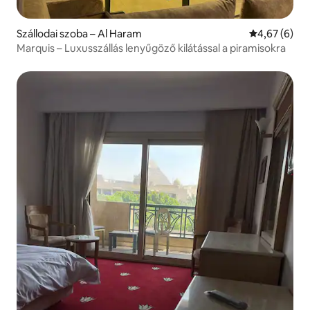
Szállodai szoba – Al Haram
Átlagos érté
4,67 (6)
Marquis – Luxusszállás lenyűgöző kilátással a piramisokra