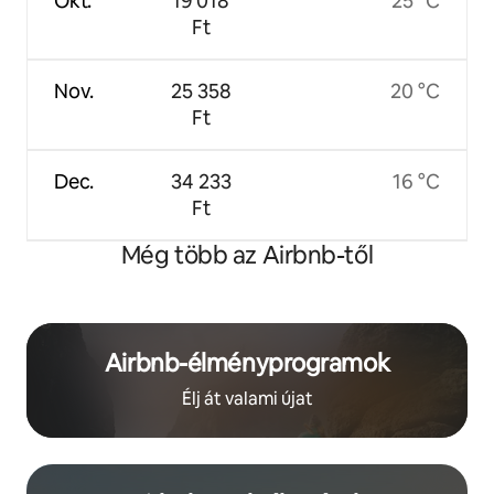
Okt.
19 018
25 °C
Ft
Nov.
25 358
20 °C
Ft
Dec.
34 233
16 °C
Ft
Még több az Airbnb-től
Airbnb-élményprogramok
Élj át valami újat