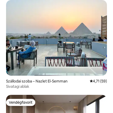
Szállodai szoba – Nazlet El-Semman
Átlagos érték
4,71 (59)
Sivatagi ablak
Vendégfavorit
Vendégfavorit