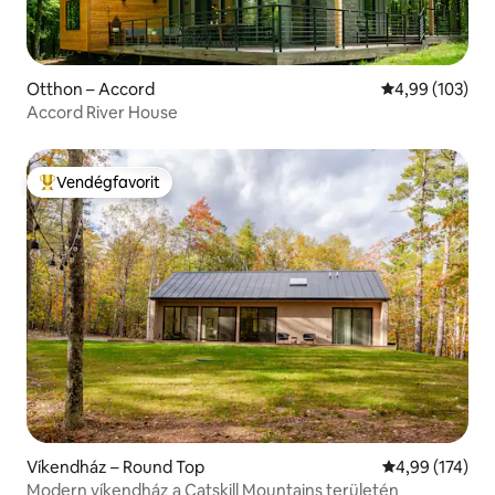
Otthon – Accord
Átlagos értéke
4,99 (103)
Accord River House
Vendégfavorit
Kiemelt vendégfavorit
Víkendház – Round Top
Átlagos értéke
4,99 (174)
Modern víkendház a Catskill Mountains területén