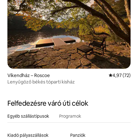
Víkendház – Roscoe
Átlagos érték
4,97 (72)
Lenyűgöző békés tóparti kisház
Felfedezésre váró úti célok
Egyéb szállástípusok
Programok
Kiadó pályaszállások
Panziók