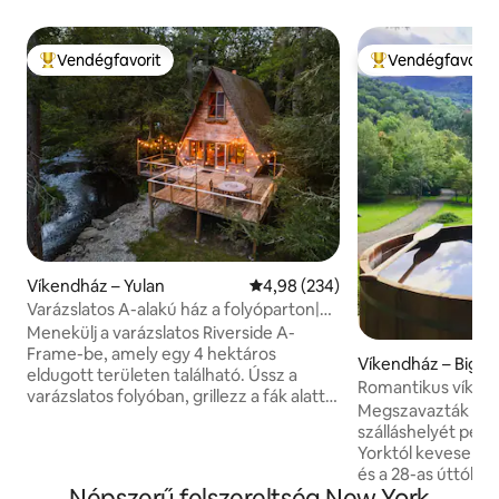
Vendégfavorit
Vendégfavorit
Kiemelt vendégfavorit
Kiemelt vendégfa
Víkendház – Yulan
Átlagos értékelés: 5/4,98, 234 
4,98 (234)
Varázslatos A-alakú ház a folyóparton|
Tűzrakóhely| Varázslatos erdő
Menekülj a varázslatos Riverside A-
Frame-be, amely egy 4 hektáros
Víkendház – Big In
eldugott területen található. Ússz a
Romantikus víkend
varázslatos folyóban, grillezz a fák alatt,
fatüzelésű pezsg
Megszavazták a GQ
és gyülekezz a tűzrakóhely körül a
szálláshelyét pez
csillogó fényfüzérek és a végtelen
Yorktól kevesebb 
csillagokkal tarkított égbolt alatt. Nézd a
és a 28-as úttól m
szarvasokat, a sasokat és a
Népszerű felszereltség New York
található rusztiku