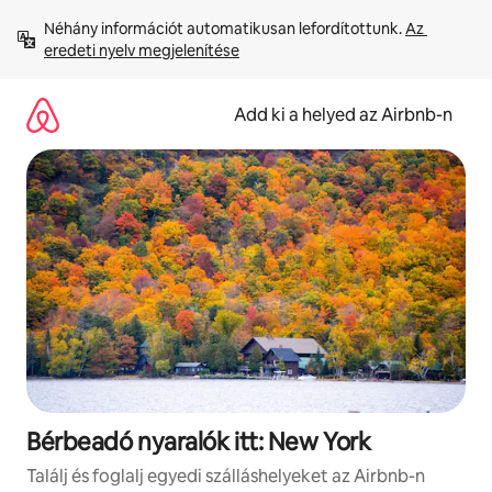
Ugrás
Néhány információt automatikusan lefordítottunk. 
Az 
a
eredeti nyelv megjelenítése
tartalomra
Add ki a helyed az Airbnb-n
Bérbeadó nyaralók itt: New York
Találj és foglalj egyedi szálláshelyeket az Airbnb-n