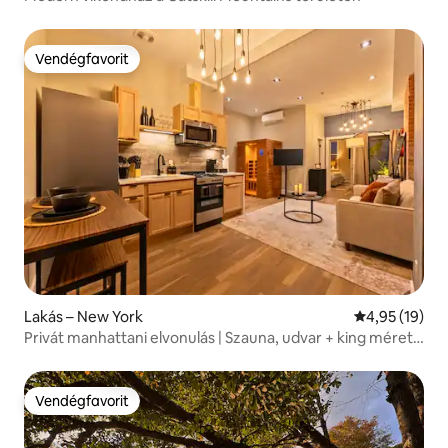
Vendégfavorit
Vendégfavorit
Lakás – New York
Átlagos érték
4,95 (19)
Privát manhattani elvonulás | Szauna, udvar + king méretű
ágy
Vendégfavorit
Vendégfavorit