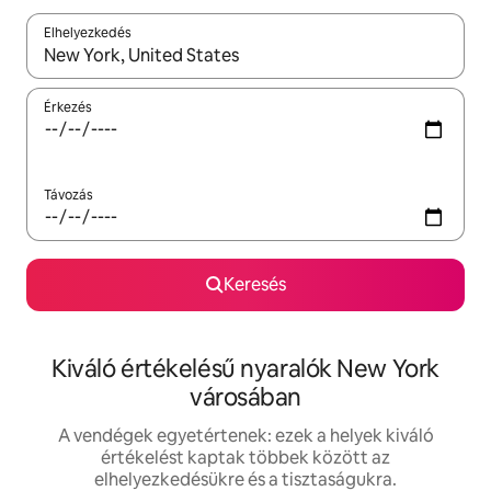
Elhelyezkedés
Az eredmények között a felfelé és a lefelé nyíllal navigálhatsz, 
Érkezés
Távozás
Keresés
Kiváló értékelésű nyaralók New York
városában
A vendégek egyetértenek: ezek a helyek kiváló
értékelést kaptak többek között az
elhelyezkedésükre és a tisztaságukra.