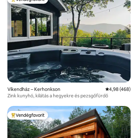
Kiemelt vendégfavorit
Víkendház – Kerhonkson
Átlagos értéke
4,98 (468)
Zink kunyhó, kilátás a hegyekre és pezsgőfürdő
Vendégfavorit
Kiemelt vendégfavorit