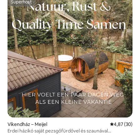
Superhost
Superhost
Víkendház – Meijel
Átlagos érték
4,87 (30)
Erdei házikó saját pezsgőfürdővel és szaunával
Limburgban