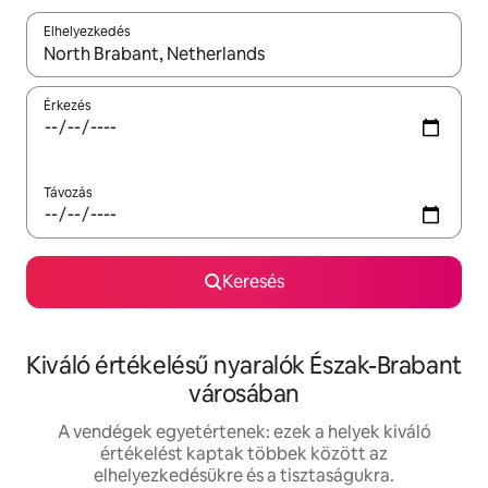
Elhelyezkedés
Az eredmények között a felfelé és a lefelé nyíllal navigálhatsz, 
Érkezés
Távozás
Keresés
Kiváló értékelésű nyaralók Észak-Brabant
városában
A vendégek egyetértenek: ezek a helyek kiváló
értékelést kaptak többek között az
elhelyezkedésükre és a tisztaságukra.