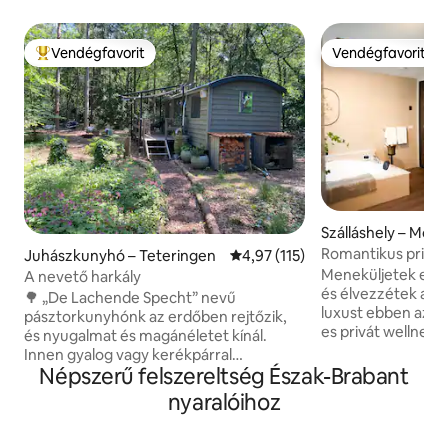
Vendégfavorit
Vendégfavorit
Kiemelt vendégfavorit
Vendégfavorit
Szálláshely – Moer
Romantikus privát
Juhászkunyhó – Teteringen
Átlagos értékelés: 5/4,97, 115 
4,97 (115)
Meneküljetek el eg
A nevető harkály
és élvezzétek a te
🌳 „De Lachende Specht” nevű
luxust ebben az ex
pásztorkunyhónk az erdőben rejtőzik,
es privát wellnessházban. 
és nyugalmat és magánéletet kínál.
olyan párok számár
Innen gyalog vagy kerékpárral
kényelemre, a rom
Népszerű felszereltség Észak-Brabant
egyenesen a természetbe juthatsz: a
kikapcsolódásra v
közeli homokdűnékhez, gyönyörű
nyaralóihoz
a napot a pezsgőfü
falvakhoz vagy tágas tájakhoz. A
teljesen az autent
nyüzsgő Breda város csak 15 perc
és zárd az estét 