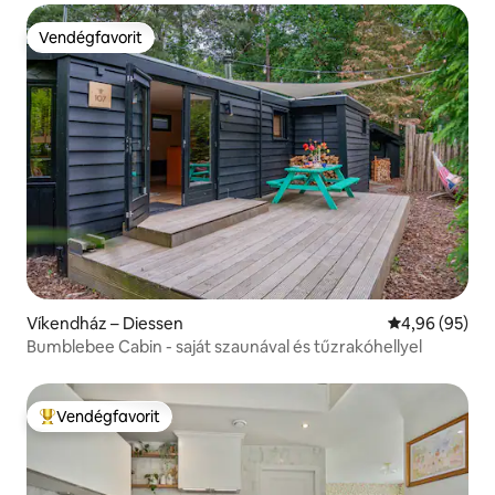
Vendégfavorit
Vendégfavorit
Víkendház – Diessen
Átlagos érték
4,96 (95)
Bumblebee Cabin - saját szaunával és tűzrakóhellyel
Vendégfavorit
Kiemelt vendégfavorit