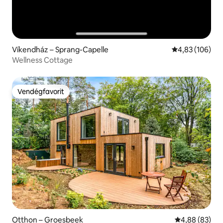
Víkendház – Sprang-Capelle
Átlagos értéke
4,83 (106)
Wellness Cottage
Vendégfavorit
Vendégfavorit
Otthon – Groesbeek
Átlagos érték
4,88 (83)