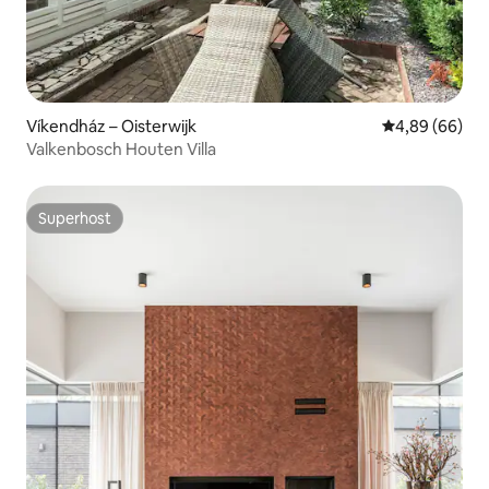
Víkendház – Oisterwijk
Átlagos érték
4,89 (66)
Valkenbosch Houten Villa
Superhost
Superhost