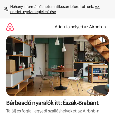
Ugrás
Néhány információt automatikusan lefordítottunk. 
Az 
a
eredeti nyelv megjelenítése
tartalomra
Add ki a helyed az Airbnb-n
Bérbeadó nyaralók itt: Észak-Brabant
Találj és foglalj egyedi szálláshelyeket az Airbnb-n