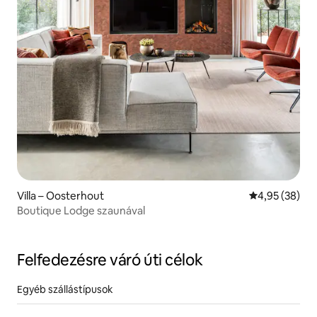
Villa – Oosterhout
Átlagos érték
4,95 (38)
Boutique Lodge szaunával
Felfedezésre váró úti célok
Egyéb szállástípusok