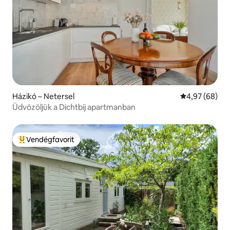
Házikó – Netersel
Átlagos érték
4,97 (68)
Üdvözöljük a Dichtbij apartmanban
Vendégfavorit
Kiemelt vendégfavorit