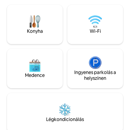
kerékpározással elérhető. A
egy finom pohár borral. Akár 
szálláshelyen fürdőszoba, hangulatos
ünnepeltek, akár m
dobozágy és teakonyha található. Élvezd
kerestek, akár csa
a madarak hangjait, a játékos mókusokat
szökni, ez a hely n
és a körülötted lévő zöldellést. Pihenj,
vagy menj ki, és érezd a természet
Konyha
Wi-Fi
energiáját – csodásan fogod érezni
magad!
Ingyenes parkolás a
Medence
helyszínen
Légkondicionálás