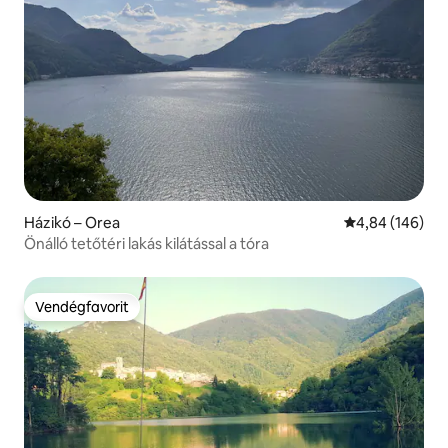
Házikó – Orea
Átlagos értéke
4,84 (146)
Önálló tetőtéri lakás kilátással a tóra
Vendégfavorit
Vendégfavorit