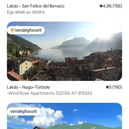
Lakás – San Felice del Benaco
Átlagos értéke
4,96 (156)
Egy ablak az öbölre
Vendégfavorit
Kiemelt vendégfavorit
Lakás – Nago–Torbole
Átlagos ért
5 (190)
-Wind Rose Apartments 022124-AT-815342
Vendégfavorit
Vendégfavorit