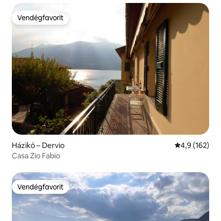
Vendégfavorit
Vendégfavorit
Házikó – Dervio
Átlagos érték
4,9 (162)
Casa Zio Fabio
Vendégfavorit
Vendégfavorit