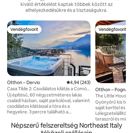
kiváló értékelést kaptak többek között az
elhelyezkedésükre és a tisztaságukra.
Vendégfavorit
Vendégfavorit
Vendégfavorit
Vendégfavorit
Otthon – Dervio
Átlagos értékelés: 5/4,94, 243 
4,94 (243)
Casa Tilde 2: Csodálatos kilátás a Comói-
Otthon – Pognana 
tóra – pezsgőfürdő
Új építésű, 60 négyzetméteres lakás
The Little House,L
családi házban, saját parkolóval, valamint
parkolás
Gyönyörű kis tópa
csodálatos kilátással a tóra és a
saját kerttel és pa
hegyekre. 3 percre található a
Lélegzetelállító kil
városközponttól és a tengerparttól. Egy
teraszról és mind
nagy konyhából, egy kétszemélyes
Népszerű felszereltség Northeast Italy
Átgondoltan válog
kanapéággyal felszerelt nappaliból, egy
amelyek tökéletes