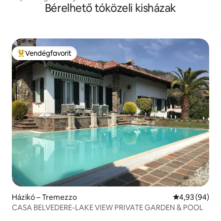
Bérelhető tóközeli kisházak
Vendégfavorit
Kiemelt vendégfavorit
Házikó – Tremezzo
Átlagos érték
4,93 (94)
CASA BELVEDERE-LAKE VIEW PRIVATE GARDEN & POOL