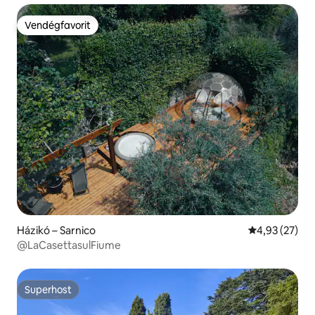
Vendégfavorit
Vendégfavorit
Házikó – Sarnico
Átlagos érték
4,93 (27)
@LaCasettasulFiume
Superhost
Superhost