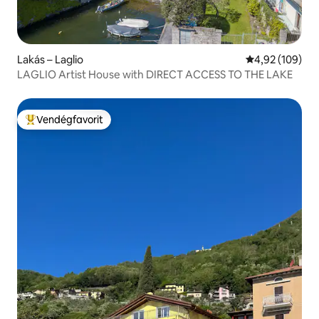
Lakás – Laglio
Átlagos értéke
4,92 (109)
LAGLIO Artist House with DIRECT ACCESS TO THE LAKE
Vendégfavorit
Kiemelt vendégfavorit