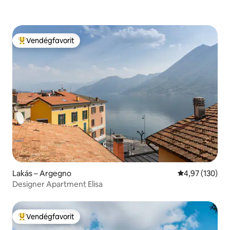
Vendégfavorit
Kiemelt vendégfavorit
Lakás – Argegno
Átlagos értéke
4,97 (130)
Designer Apartment Elisa
Vendégfavorit
Kiemelt vendégfavorit