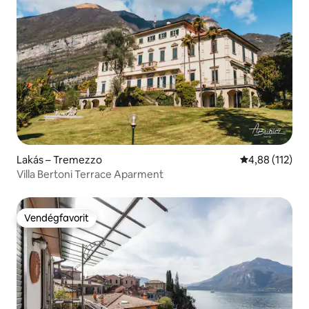
Lakás – Tremezzo
Átlagos értéke
4,88 (112)
Villa Bertoni Terrace Aparment
Vendégfavorit
Vendégfavorit