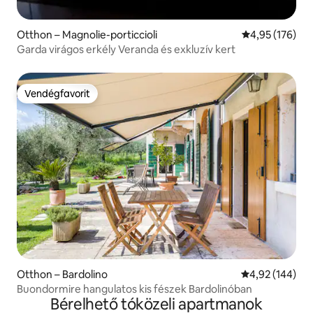
Otthon – Magnolie-porticcioli
Átlagos értéke
4,95 (176)
Garda virágos erkély Veranda és exkluzív kert
Vendégfavorit
Vendégfavorit
Otthon – Bardolino
Átlagos értéke
4,92 (144)
Buondormire hangulatos kis fészek Bardolinóban
Bérelhető tóközeli apartmanok