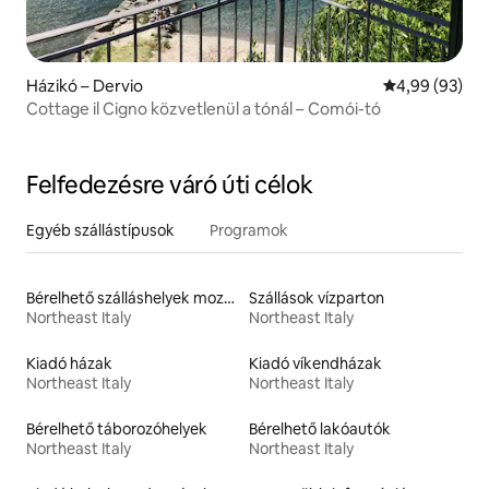
Házikó – Dervio
Átlagos érték
4,99 (93)
Cottage il Cigno közvetlenül a tónál – Comói-tó
Felfedezésre váró úti célok
Egyéb szállástípusok
Programok
Bérelhető szálláshelyek mozgáskorlátozottaknak megfelelő magasságú WC-vel
Szállások vízparton
Northeast Italy
Northeast Italy
Kiadó házak
Kiadó víkendházak
Northeast Italy
Northeast Italy
Bérelhető táborozóhelyek
Bérelhető lakóautók
Northeast Italy
Northeast Italy