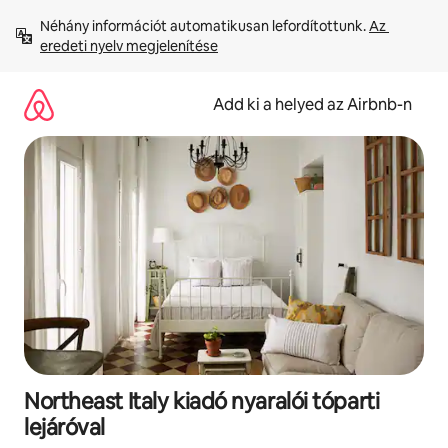
Ugrás
Néhány információt automatikusan lefordítottunk. 
Az 
a
eredeti nyelv megjelenítése
tartalomra
Add ki a helyed az Airbnb-n
Northeast Italy kiadó nyaralói tóparti
lejáróval