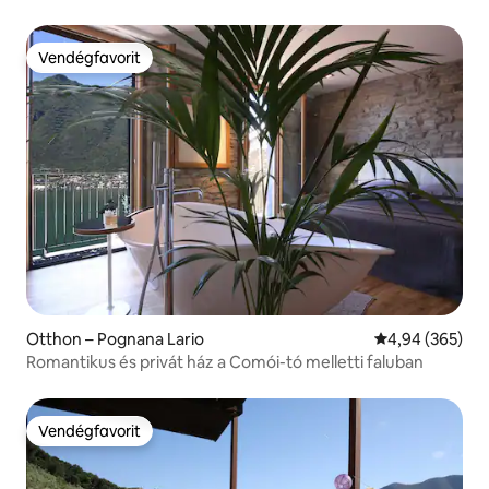
Vendégfavorit
Vendégfavorit
Otthon – Pognana Lario
Átlagos értéke
4,94 (365)
Romantikus és privát ház a Comói-tó melletti faluban
Vendégfavorit
Vendégfavorit