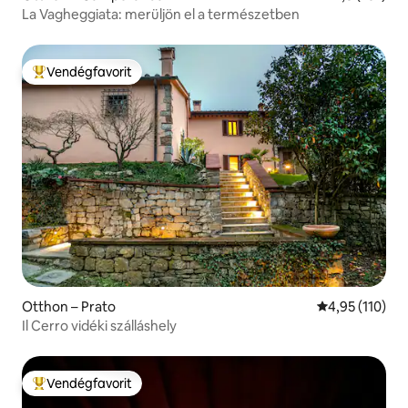
La Vagheggiata: merüljön el a természetben
Vendégfavorit
Kiemelt vendégfavorit
Otthon – Prato
Átlagos értéke
4,95 (110)
Il Cerro vidéki szálláshely
Vendégfavorit
Kiemelt vendégfavorit