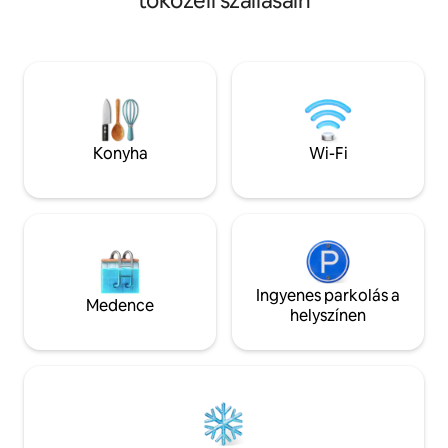
tóközeli szállásain
nagy, a Comói-tóra néző teraszról, egy
a részletekre. Nyu
kétszemélyes hálószobából, amelyhez
nyugodt - tökélete
erkély tartozik, egy zuhanyzós
kikapcsolódáshoz. 
fürdőszobából és egy bejáratból áll. Kert
legközelebbi úszó
pezsgőfürdővel. A turisztikai
kert fényűző társa
látványosságok közvetlen közelében és
étkezővel van fel
közvetlenül a Wayfarer’s Sentiero
lenyűgöző kilátáss
útvonalon. Légkondicionálás. CIR-kód:
Clooney háza! :) A 
Konyha
Wi-Fi
097030-CNI-00025
naplementére a C
Ingyenes parkolás a
Medence
helyszínen