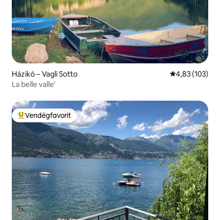
Házikó – Vagli Sotto
Átlagos értéke
4,83 (103)
La belle valle'
Vendégfavorit
Kiemelt vendégfavorit