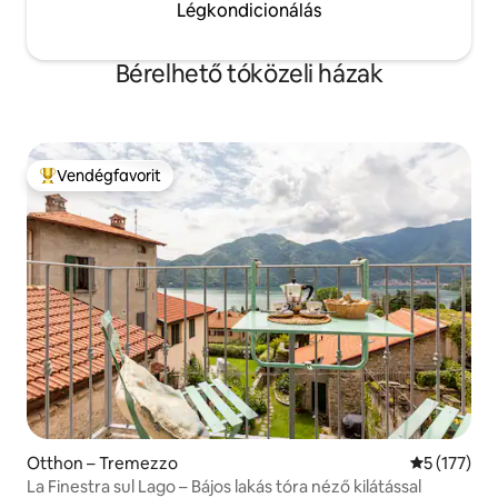
Légkondicionálás
Bérelhető tóközeli házak
Vendégfavorit
Kiemelt vendégfavorit
Otthon – Tremezzo
Átlagos ért
5 (177)
La Finestra sul Lago – Bájos lakás tóra néző kilátással