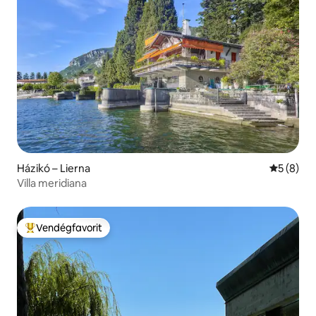
Házikó – Lierna
Átlagos é
5 (8)
Villa meridiana
Vendégfavorit
Kiemelt vendégfavorit