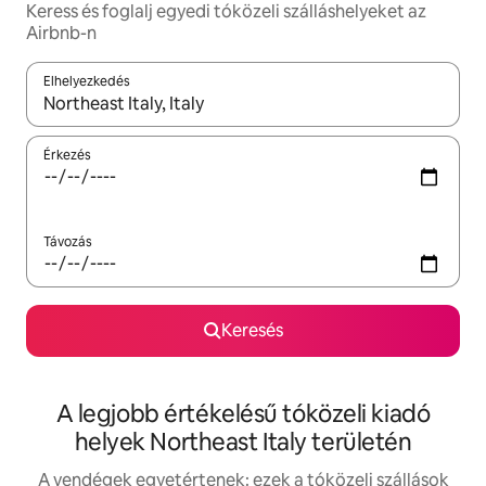
Keress és foglalj egyedi tóközeli szálláshelyeket az
Airbnb-n
Elhelyezkedés
Az eredmények között a felfelé és a lefelé nyíllal navigálhatsz, 
Érkezés
Távozás
Keresés
A legjobb értékelésű tóközeli kiadó
helyek Northeast Italy területén
A vendégek egyetértenek: ezek a tóközeli szállások