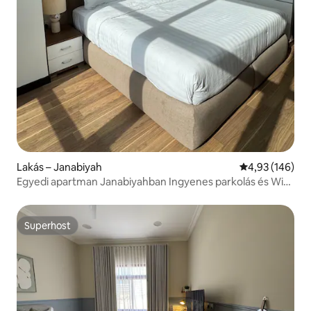
Lakás – Janabiyah
Átlagos értéke
4,93 (146)
Egyedi apartman Janabiyahban Ingyenes parkolás és Wi-
Fi
Superhost
Superhost