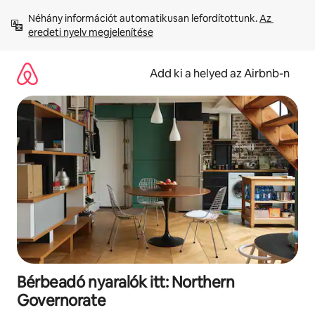
Ugrás
Néhány információt automatikusan lefordítottunk. 
Az 
a
eredeti nyelv megjelenítése
tartalomra
Add ki a helyed az Airbnb-n
Bérbeadó nyaralók itt: Northern
Governorate