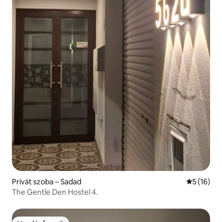
Privát szoba – Sadad
Átlagos ér
5 (16)
The Gentle Den Hostel 4.