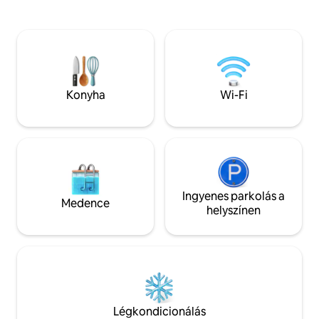
megismeréséhez Jellemzők: -
Kényelmes szoba - K
Kényelmes szoba - Sütő nélkül - Nappali
fürdőszoba – Parkoló Az apa
- 2 fürdőszoba Az apartman percekre
percekre található 
található a City Seef Malltól, a City
City Center Malltól,
Center Malltól, az Al-Aali Malltól, a
Bahrain Malltól, a 
Bahrain Malltól, a Jazeera Al Reeftől, a
Muda Malltól és a 
Muda Malltól és a The Avenues Malltól.
Várjuk, hogy üdvö
Konyha
Wi-Fi
Várjuk, hogy üdvözölhessünk, és
felejthetetlen él
felejthetetlen élménnyé varázsolhassuk
a szálláshelyen elt
a szálláshelyen eltöltött idődet!
Érkezéskor kérhet
Érkezéskor kérhetjük a
személyazonosság
személyazonosságod igazolását
Ingyenes parkolás a
Medence
helyszínen
Légkondicionálás