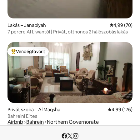
Lakás – Janabiyah
Átlagos érték
4,99 (70)
7 percre Al Liwantól | Privát, otthonos 2 hálószobás lakás
Vendégfavorit
Kiemelt vendégfavorit
Privát szoba – Al Maqsha
Átlagos értéke
4,99 (176)
Bahreini Elites
Airbnb
Bahrein
Northern Governorate