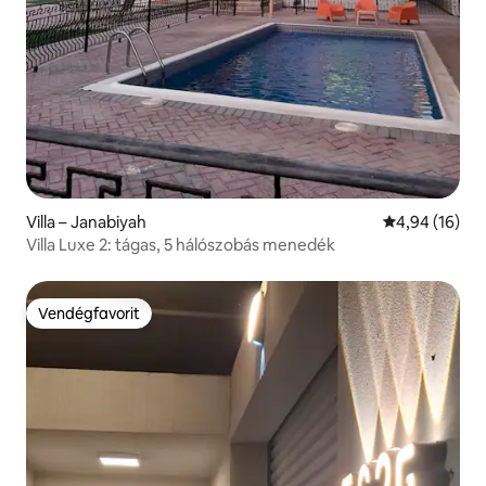
Villa – Janabiyah
Átlagos érték
4,94 (16)
Villa Luxe 2: tágas, 5 hálószobás menedék
Vendégfavorit
Vendégfavorit