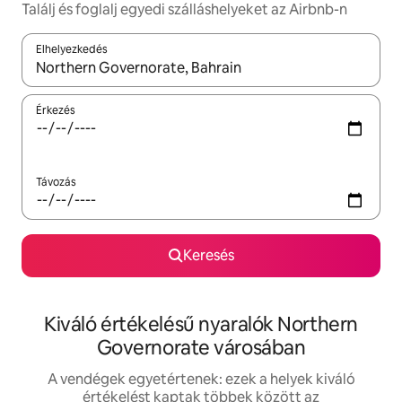
Találj és foglalj egyedi szálláshelyeket az Airbnb-n
Elhelyezkedés
Az eredmények között a felfelé és a lefelé nyíllal navigálhatsz, 
Érkezés
Távozás
Keresés
Kiváló értékelésű nyaralók Northern
Governorate városában
A vendégek egyetértenek: ezek a helyek kiváló
értékelést kaptak többek között az