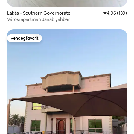
Lakás – Southern Governorate
Átlagos értéke
4,96 (139)
Városi apartman Janabiyahban
Vendégfavorit
Vendégfavorit