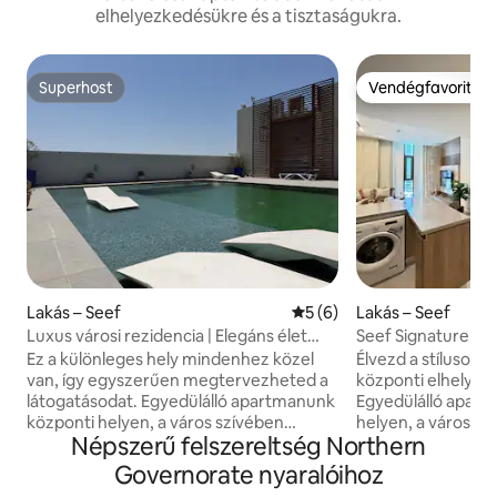
elhelyezkedésükre és a tisztaságukra.
Superhost
Vendégfavorit
Superhost
Vendégfavorit
Lakás – Seef
Átlagos értékelés: 5/5, 6 
5 (6)
Lakás – Seef
Luxus városi rezidencia | Elegáns élet
Seef Signature | 
FCT138O
FCT118O
Ez a különleges hely mindenhez közel
Élvezd a stílusos 
van, így egyszerűen megtervezheted a
központi elhelyez
látogatásodat. Egyedülálló apartmanunk
Egyedülálló apar
központi helyen, a város szívében
helyen, a város sz
Népszerű felszereltség Northern
található, tökéletes kiindulópont a helyi
tökéletes kiindulóp
látnivalók felfedezéséhez és a
felfedezéséhez és
Governorate nyaralóihoz
legfinomabb éttermek
éttermek megismeréséhez