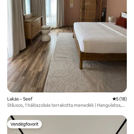
Lakás – Seef
Átlagos ér
5 (18)
Stílusos, 1 hálószobás terrakotta menedék | Hangulatos,
modern szállás
Vendégfavorit
Vendégfavorit