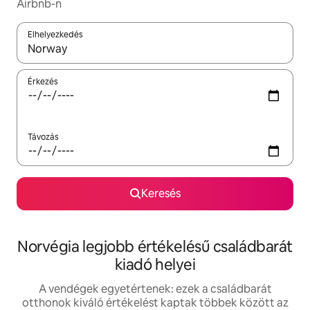
Airbnb-n
Elhelyezkedés
Az eredmények között a felfelé és a lefelé nyíllal navigálhatsz, 
Érkezés
Távozás
Keresés
Norvégia legjobb értékelésű családbarát
kiadó helyei
A vendégek egyetértenek: ezek a családbarát
otthonok kiváló értékelést kaptak többek között az