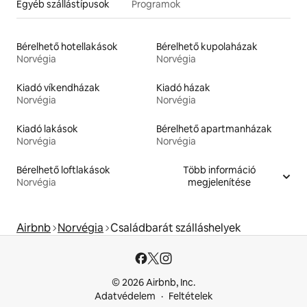
Egyéb szállástípusok
Programok
Bérelhető hotellakások
Bérelhető kupolaházak
Norvégia
Norvégia
Kiadó víkendházak
Kiadó házak
Norvégia
Norvégia
Kiadó lakások
Bérelhető apartmanházak
Norvégia
Norvégia
Bérelhető loftlakások
Több információ
Norvégia
megjelenítése
Airbnb
Norvégia
Családbarát szálláshelyek
© 2026 Airbnb, Inc.
Adatvédelem
Feltételek