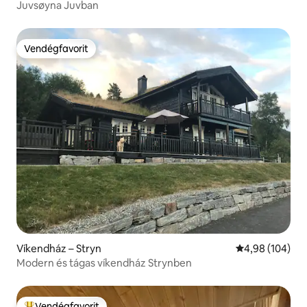
Juvsøyna Juvban
Vendégfavorit
Vendégfavorit
Víkendház – Stryn
Átlagos értéke
4,98 (104)
Modern és tágas víkendház Strynben
Vendégfavorit