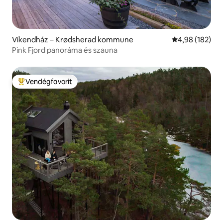
Víkendház – Krødsherad kommune
Átlagos értéke
4,98 (182)
Pink Fjord panoráma és szauna
Vendégfavorit
Kiemelt vendégfavorit