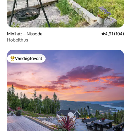
Miniház – Nissedal
Átlagos értéke
4,91 (104)
Hobbithus
Vendégfavorit
Kiemelt vendégfavorit