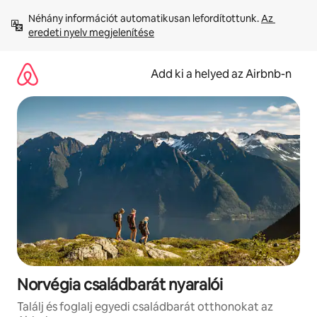
Ugrás
Néhány információt automatikusan lefordítottunk. 
Az 
a
eredeti nyelv megjelenítése
tartalomra
Add ki a helyed az Airbnb-n
Norvégia családbarát nyaralói
Találj és foglalj egyedi családbarát otthonokat az