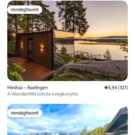
Vendégfavorit
Vendégfavorit
Miniház – Raelingen
Átlagos értéke
4,94 (321)
A WonderINN tükrös üvegkunyhó
Vendégfavorit
Vendégfavorit