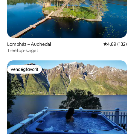
Lombház – Audnedal
Átlagos értéke
4,89 (132)
Treetop-sziget
Vendégfavorit
Vendégfavorit