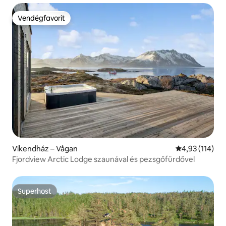
Vendégfavorit
Vendégfavorit
Víkendház – Vågan
Átlagos értéke
4,93 (114)
Fjordview Arctic Lodge szaunával és pezsgőfürdővel
Superhost
Superhost