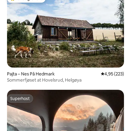
Kiemelt vendégfavorit
Pajta – Nes På Hedmark
Átlagos értéke
4,95 (223)
Sommerfjøset at Hovelsrud, Helgøya
Superhost
Superhost