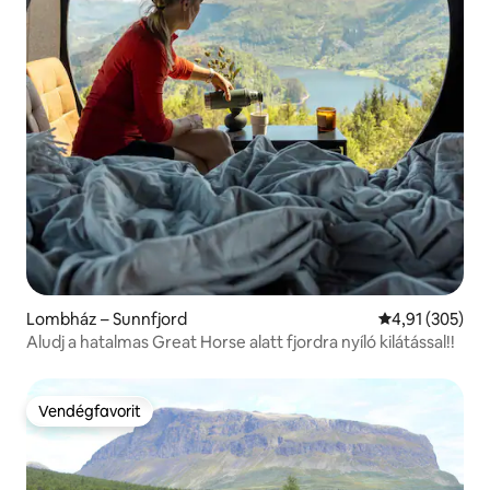
Lombház – Sunnfjord
Átlagos értéke
4,91 (305)
Aludj a hatalmas Great Horse alatt fjordra nyíló kilátással!!
Vendégfavorit
Vendégfavorit