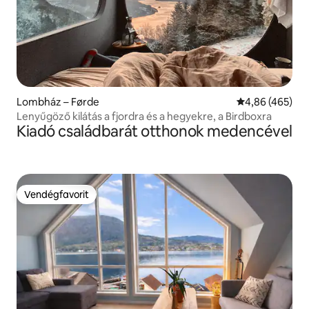
Lombház – Førde
Átlagos értéke
4,86 (465)
Lenyűgöző kilátás a fjordra és a hegyekre, a Birdboxra
Kiadó családbarát otthonok medencével
Vendégfavorit
Vendégfavorit