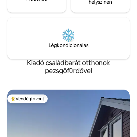
helyszínen
Légkondicionálás
Kiadó családbarát otthonok
pezsgőfürdővel
Vendégfavorit
Kiemelt vendégfavorit