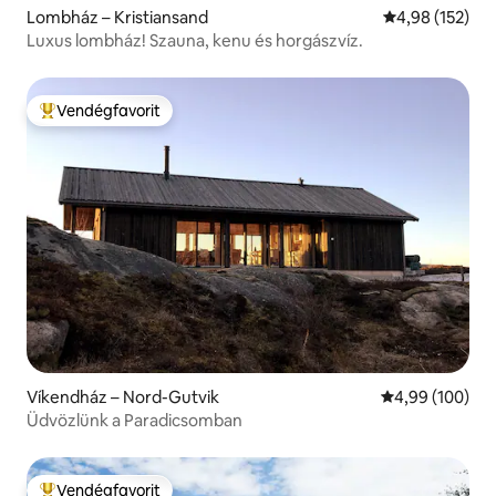
Lombház – Kristiansand
Átlagos értéke
4,98 (152)
Luxus lombház! Szauna, kenu és horgászvíz.
Vendégfavorit
Kiemelt vendégfavorit
Víkendház – Nord-Gutvik
Átlagos értéke
4,99 (100)
Üdvözlünk a Paradicsomban
Vendégfavorit