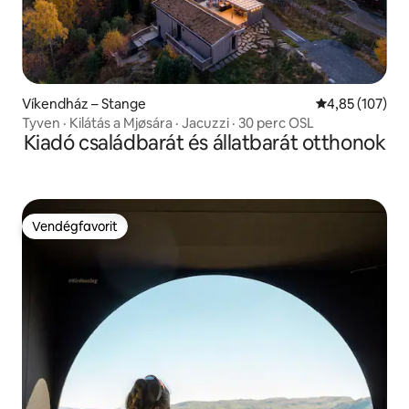
Víkendház – Stange
Átlagos értéke
4,85 (107)
Tyven · Kilátás a Mjøsára · Jacuzzi · 30 perc OSL
Kiadó családbarát és állatbarát otthonok
Vendégfavorit
Vendégfavorit