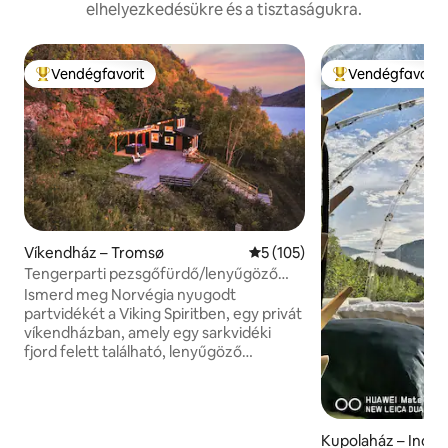
elhelyezkedésükre és a tisztaságukra.
Vendégfavorit
Vendégfavorit
Kiemelt vendégfavorit
Kiemelt vendégfa
Víkendház – Tromsø
Átlagos értékelés: 5/5, 105 
5 (105)
Tengerparti pezsgőfürdő/lenyűgöző
kilátás a fjordra/privát
Ismerd meg Norvégia nyugodt
partvidékét a Viking Spiritben, egy privát
víkendházban, amely egy sarkvidéki
fjord felett található, lenyűgöző
kilátással és pezsgőfürdővel. Széles,
nyitott terasz és padlótól a mennyezetig
érő ablakok, amelyek tökéletesek az
északi fények megtekintéséhez.
Kupolaház – Indre
YouTube-videó: keress rá a