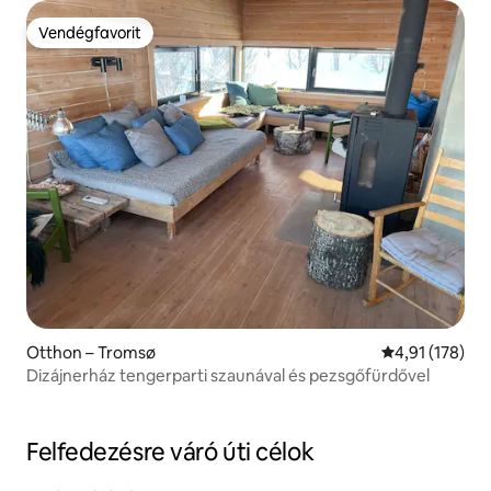
Vendégfavorit
Vendégfavorit
Otthon – Tromsø
Átlagos értéke
4,91 (178)
Dizájnerház tengerparti szaunával és pezsgőfürdővel
Felfedezésre váró úti célok