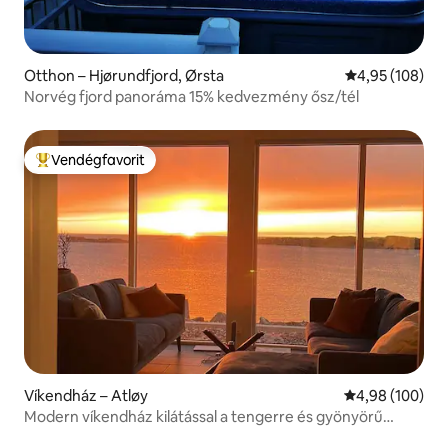
Otthon – Hjørundfjord, Ørsta
Átlagos értéke
4,95 (108)
Norvég fjord panoráma 15% kedvezmény ősz/tél
Vendégfavorit
Kiemelt vendégfavorit
Víkendház – Atløy
Átlagos értéke
4,98 (100)
Modern víkendház kilátással a tengerre és gyönyörű
naplementékkel