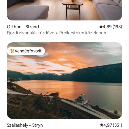
Otthon – Strand
Átlagos értéke
4,89 (193)
Fjordi elvonulás fürdővel a Preikestolen közelében
Vendégfavorit
Kiemelt vendégfavorit
Szálláshely – Stryn
Átlagos értéke
4,97 (351)