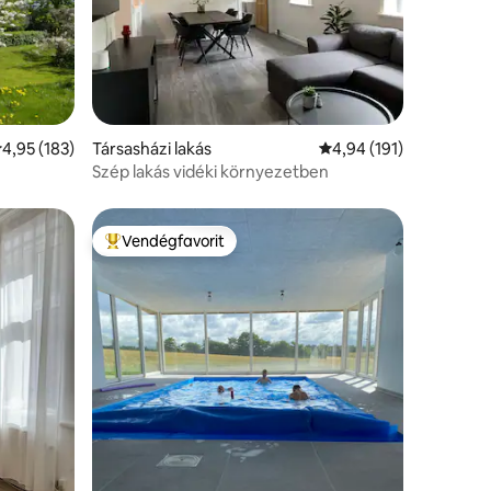
tlagos értékelés: 5/4,95, 183 vélemény
4,95 (183)
Társasházi lakás
Átlagos értékelés: 5/4
4,94 (191)
Szép lakás vidéki környezetben
Vendégfavorit
Kiemelt vendégfavorit