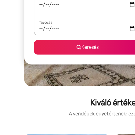
Távozás
Keresés
Kiváló érték
A vendégek egyetértenek: ezek