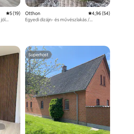
Átlagos értékelés: 5/5, 19 vélemény
5 (19)
Otthon
Átlagos értékelés: 5/
4,96 (54)
jól
Egyedi dizájn- és művészlakás /
Nyugalom, kényelem és jelenlét
Superhost
Superhost