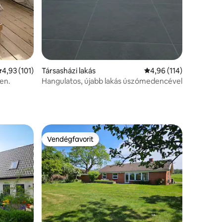
tlagos értékelés: 5/4,93, 101 vélemény
4,93 (101)
Társasházi lakás
Átlagos értékelés: 5/4
4,96 (114)
en.
Hangulatos, újabb lakás úszómedencével
Vendégfavorit
Vendégfavorit