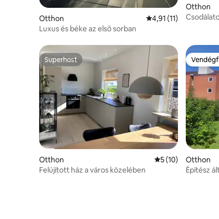
Otthon
Csodálato
Otthon
Átlagos értékelés: 5/
4,91 (11)
Odense-
Luxus és béke az első sorban
Superhost
Vendégf
Superhost
Vendégf
Otthon
Átlagos értékelés:
5 (10)
Otthon
Felújított ház a város közelében
Építész á
ben