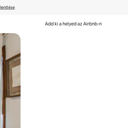
lenítése
Add ki a helyed az Airbnb-n
et.