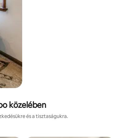
Zoo közelében
zkedésükre és a tisztaságukra.