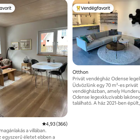
avorit
Vendégfavorit
avorit
Kiemelt vendégfavorit
97, 197 vélemény
Otthon
Privát vendégház Odense lege
negyedében
Üdvözlünk egy 70 m²-es privát
vendégházban, amely Hunder
Odense legexkluzívabb lakón
található. A ház 2021-ben épült,
egyszerűen és funkcionálisan 
berendezve, a minőségre és a j
anyagokra összpontosítva. Van
Átlagos értékelés: 5/4,93, 366 vélemény
4,93 (366)
hálószoba franciaággyal, egy n
magánlakás a villában.
kanapéval és tévével, egy telje
z egyszerű életet ebben a
felszerelt konyha és egy fürdő