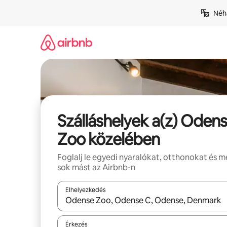
Ugrás
Néhá
a
tartalomra
Szálláshelyek a(z) Oden
Zoo közelében
Foglalj le egyedi nyaralókat, otthonokat és 
sok mást az Airbnb-n
Elhelyezkedés
Az eredmények között a felfelé és a lefelé nyíllal 
Érkezés