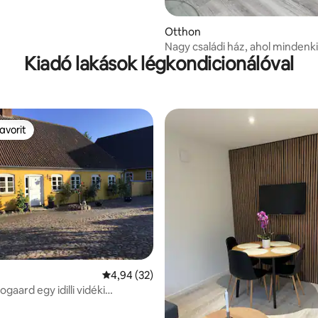
Otthon
Nagy családi ház, ahol mindenki 
Kiadó lakások légkondicionálóval
érezheti magát.
avorit
avorit
,69, 13 vélemény
Átlagos értékelés: 5/4,94, 32 vélemény
4,94 (32)
aard egy idilli vidéki
ben található, gyönyörű
tben