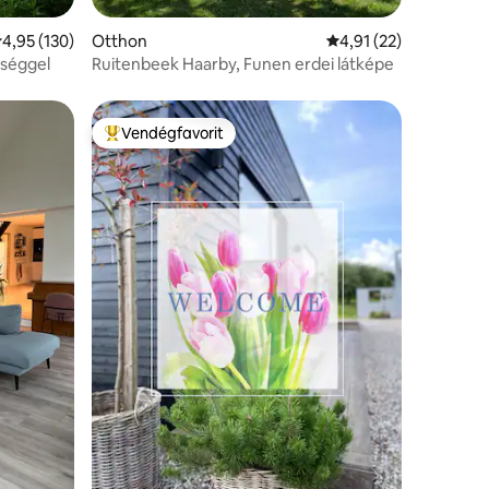
tlagos értékelés: 5/4,95, 130 vélemény
4,95 (130)
Otthon
Átlagos értékelés: 5/
4,91 (22)
pséggel
Ruitenbeek Haarby, Funen erdei látképe
Vendégfavorit
Kiemelt vendégfavorit