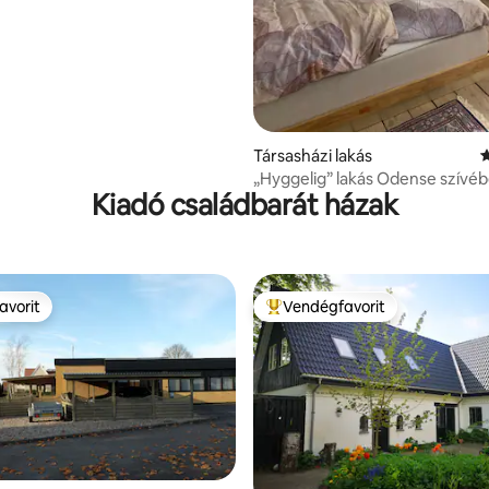
86, 123 vélemény
Társasházi lakás
Á
„Hyggelig” lakás Odense szívéb
Kiadó családbarát házak
avorit
Vendégfavorit
avorit
Kiemelt vendégfavorit