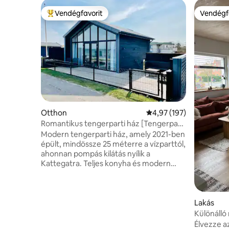
Vendégfavorit
Vendégf
Kiemelt vendégfavorit
Vendégf
Otthon
Átlagos értékelés: 5/4,
4,97 (197)
Romantikus tengerparti ház [Tengerparti
kilátás az első sorból]
Modern tengerparti ház, amely 2021-ben
épült, mindössze 25 méterre a vízparttól,
ahonnan pompás kilátás nyílik a
Kattegatra. Teljes konyha és modern
berendezési tárgyak. Ingyenes parkolás
a ház előtt. A Hasmark gyermekbarát
stranddal rendelkezik, és 10 percre
található a festői Enebærodde
Lakás
épületétől. A közelben számos
Különálló 
tevékenység található: játszótér, vízi
Élvezze a