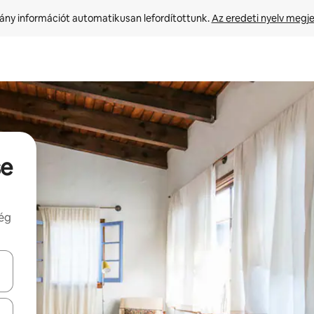
ny információt automatikusan lefordítottunk. 
Az eredeti nyelv megje
se
még
navigálhatsz, illetve érintő és lapozó mozdulatokkal is felfedezheted ők