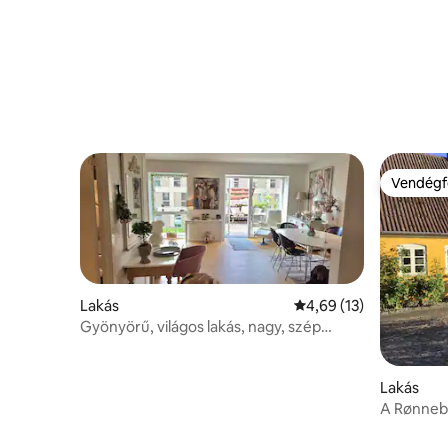
Vendégf
Vendégf
Lakás
Átlagos értékelés: 5/4
4,69 (13)
Gyönyörű, világos lakás, nagy, szép
erkély, egyedi elhelyezkedés.
Lakás
A Rønnebog
környezet
természe