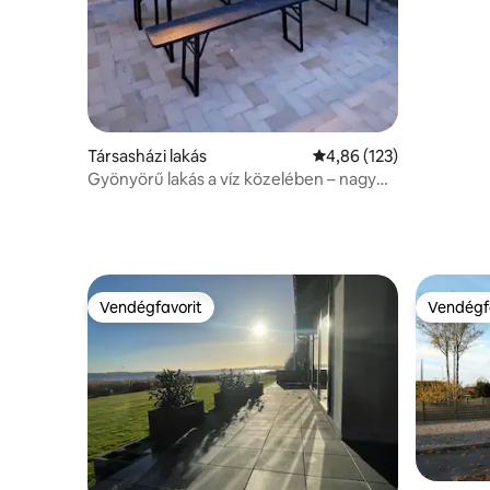
Társasházi lakás
Átlagos értékelés: 5/4,
4,86 (123)
Gyönyörű lakás a víz közelében – nagy
terasszal
Vendégfavorit
Vendégf
Vendégfavorit
Vendégf