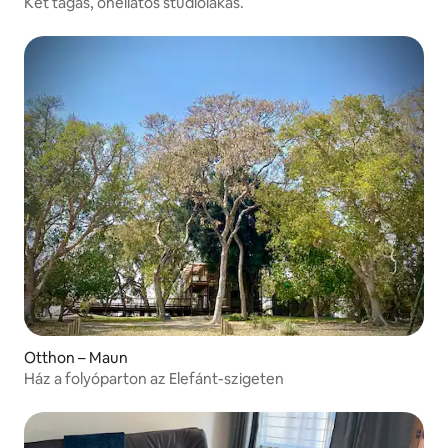
Két tágas, önellátós stúdiólakás.
Otthon – Maun
Ház a folyóparton az Elefánt-szigeten