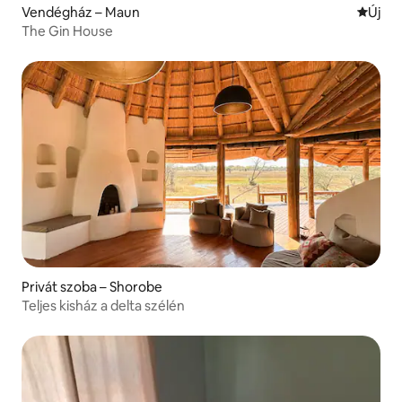
Vendégház – Maun
Új szál
Új
The Gin House
Privát szoba – Shorobe
Teljes kisház a delta szélén