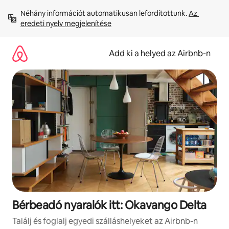
Ugrás
Néhány információt automatikusan lefordítottunk. 
Az 
a
eredeti nyelv megjelenítése
tartalomra
Add ki a helyed az Airbnb-n
Bérbeadó nyaralók itt: Okavango Delta
Találj és foglalj egyedi szálláshelyeket az Airbnb-n