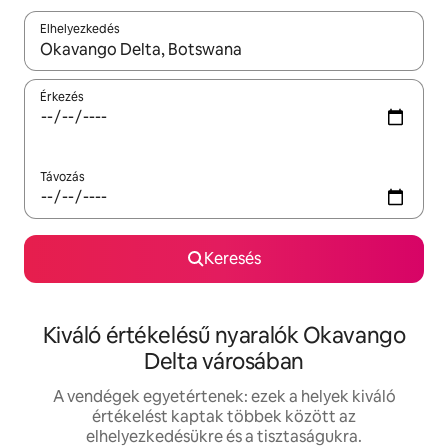
Elhelyezkedés
Az eredmények között a felfelé és a lefelé nyíllal navigálhatsz, 
Érkezés
Távozás
Keresés
Kiváló értékelésű nyaralók Okavango
Delta városában
A vendégek egyetértenek: ezek a helyek kiváló
értékelést kaptak többek között az
elhelyezkedésükre és a tisztaságukra.