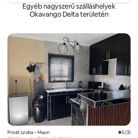
Egyéb nagyszerű szálláshelyek
Okavango Delta területén
Privát szoba – Maun
Átlagos é
5 (3)