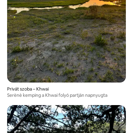
Privát szoba – Khwai
Serènè kemping a Khwai folyó partján napnyugta