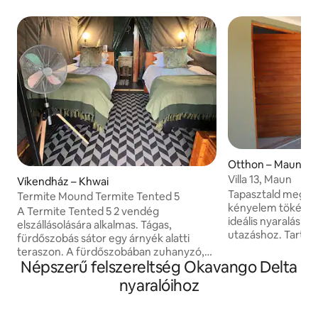
Otthon – Maun
Villa 13, Maun
Víkendház – Khwai
Tapasztald meg a s
Termite Mound Termite Tented 5
kényelem tökélet
A Termite Tented 5 2 vendég
ideális nyaraláshoz
elszállásolására alkalmas. Tágas,
utazáshoz. Tartalm
fürdőszobás sátor egy árnyék alatti
hálószobát, tágas,
teraszon. A fürdőszobában zuhanyzó,
és nappalit. A há
Népszerű felszereltség Okavango Delta
vécé és mosdó található, és tartalmaz
terasszal rendelke
ágyneműt, törölközőket, ventilátort,
nyaralóihoz
különlegességek k
széfet az értékeid számára, valamint
étkező/bár sarok,
töltőnyílásokat. Egy árnyékos ólomfa alá
bútorozott teras