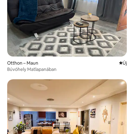
Otthon – Maun
Új szál
Új
Búvóhely Matlapanában