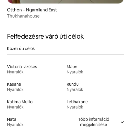
Otthon – Ngamiland East
Thukhanahouse
Felfedezésre váró úti célok
Közeli úti célok
Victoria-vízesés
Maun
Nyaralók
Nyaralók
Kasane
Rundu
Nyaralók
Nyaralók
Katima Mulilo
Letlhakane
Nyaralók
Nyaralók
Nata
Több információ
Nyaralók
megjelenítése