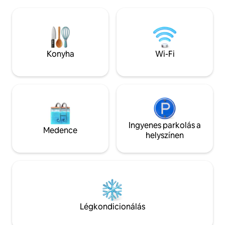
helyezett konyha gáztűzhellyel és
hálószobában mun
hűtőszekrénnyel/fagyasztóval vezet az
Ingyenes wifi, rias
étkezőasztalhoz. Tűzrakóhely
DSTV Közel; - Motsana center és The
kempingszékekkel és grillezővel. A
Arts Cafe - Régi 
Termite Tented 5 egyedül is lefoglalható
hátizsákosok - Kro
2 vendég számára; a Termite Tented 4
Konyha
Wi-Fi
gyógyfürdő - Cre
szállással együtt 4 vendég számára;
vagy a Termite Tented 4 szállással és a
Termite Villa szállással együtt 10 vendég
számára.
Ingyenes parkolás a
Medence
helyszínen
Légkondicionálás