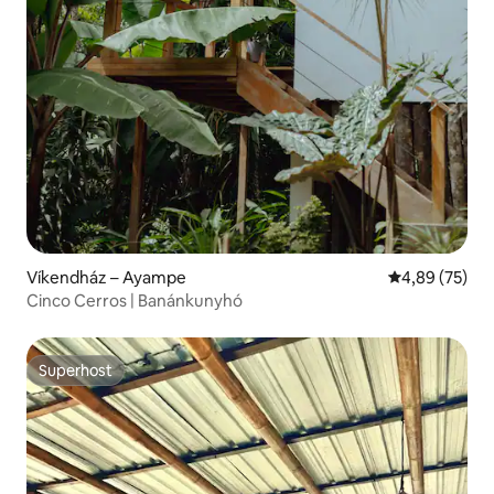
Víkendház – Ayampe
Átlagos érték
4,89 (75)
Cinco Cerros | Banánkunyhó
Superhost
Superhost