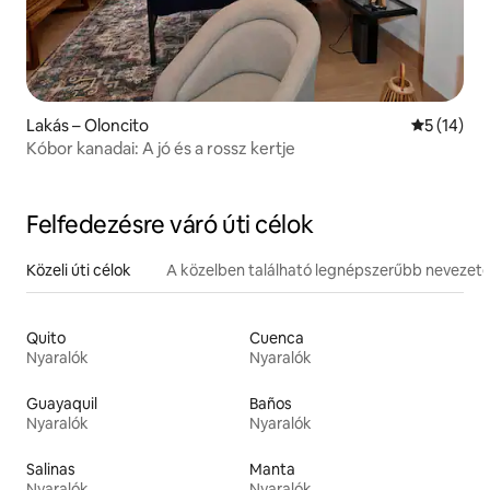
Lakás – Oloncito
Átlagos ér
5 (14)
Kóbor kanadai: A jó és a rossz kertje
Felfedezésre váró úti célok
Közeli úti célok
A közelben található legnépszerűbb nevezet
Quito
Cuenca
Nyaralók
Nyaralók
Guayaquil
Baños
Nyaralók
Nyaralók
Salinas
Manta
Nyaralók
Nyaralók