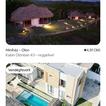
Miniház – Olon
Átlagos érték
4,91 (34)
Kabin Olónban #3 – reggelivel
Vendégfavorit
Vendégfavorit