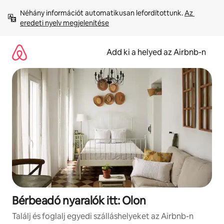
Ugrás
Néhány információt automatikusan lefordítottunk. 
Az 
a
eredeti nyelv megjelenítése
tartalomra
Add ki a helyed az Airbnb-n
Bérbeadó nyaralók itt: Olon
Találj és foglalj egyedi szálláshelyeket az Airbnb-n