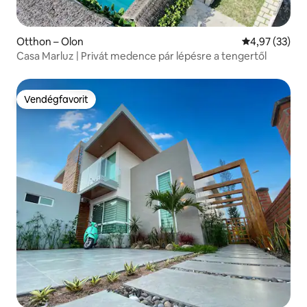
Otthon – Olon
Átlagos érték
4,97 (33)
Casa Marluz | Privát medence pár lépésre a tengertől
Vendégfavorit
Vendégfavorit