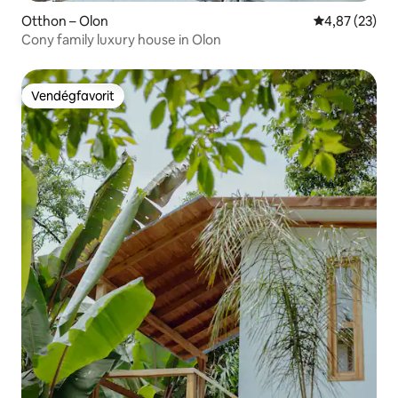
Otthon – Olon
Átlagos érték
4,87 (23)
Cony family luxury house in Olon
Vendégfavorit
Vendégfavorit