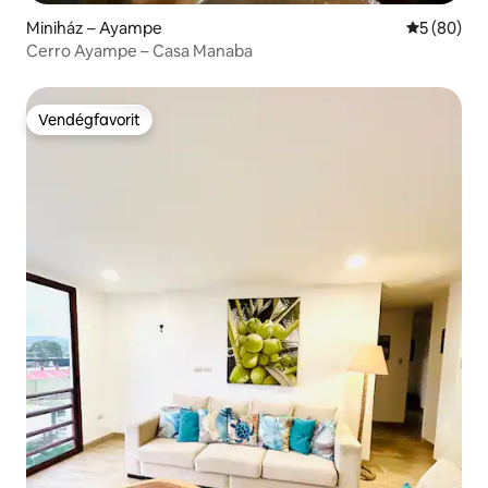
Miniház – Ayampe
Átlagos ér
5 (80)
Cerro Ayampe – Casa Manaba
Vendégfavorit
Vendégfavorit