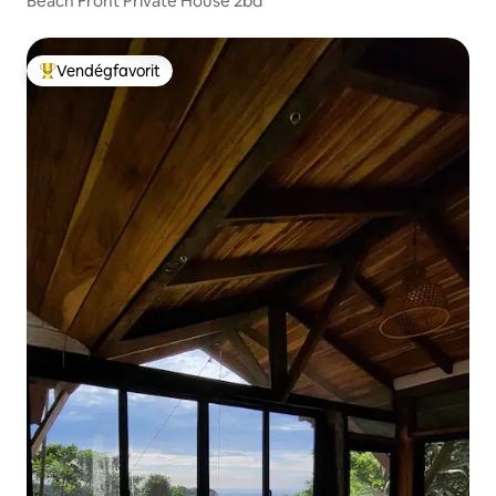
Beach Front Private House 2bd
Vendégfavorit
Kiemelt vendégfavorit