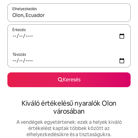
Elhelyezkedés
Az eredmények között a felfelé és a lefelé nyíllal navigálhatsz, 
Érkezés
Távozás
Keresés
Kiváló értékelésű nyaralók Olon
városában
A vendégek egyetértenek: ezek a helyek kiváló
értékelést kaptak többek között az
elhelyezkedésükre és a tisztaságukra.