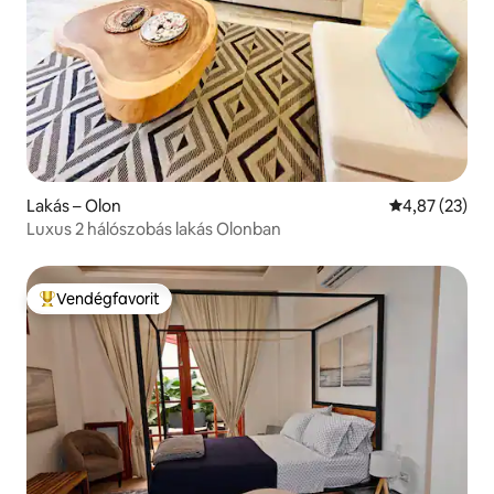
Lakás – Olon
Átlagos érték
4,87 (23)
Luxus 2 hálószobás lakás Olonban
Vendégfavorit
Kiemelt vendégfavorit