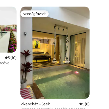
Vendégfavorit
Vendégfavorit
Átlagos értékelés: 5/5, 10 vélemény
5 (10)
encével
Víkendház – Seeb
Átlagos értékelés
5 (8)