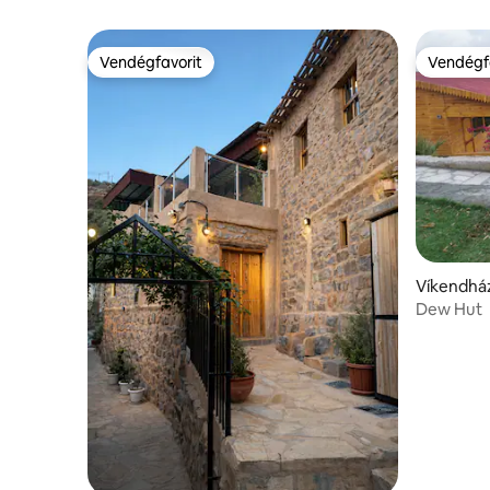
Vendégfavorit
Vendégf
Vendégfavorit
Vendégf
Víkendház
Dew Hut