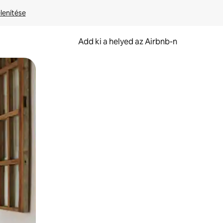
lenítése
Add ki a helyed az Airbnb-n
et.