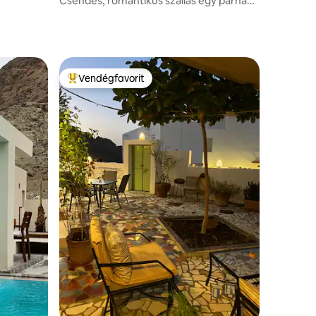
Csendes, romantikus szállás egy párnak
gyönyörű környezetben
Vendégfavorit
Kiemelt vendégfavorit