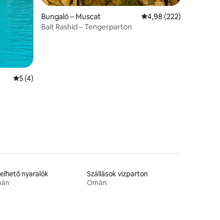
Bungaló – Muscat
Átlagos értékelés: 5/4
4,98 (222)
Bait Rashid – Tengerparton
Átlagos értékelés: 5/5, 4 vélemény
5 (4)
elhető nyaralók
Szállások vízparton
án
Omán