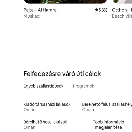
Pajta – Al Hamra
Átlagos értékelés
5 (8)
Otthon – 
Muskad
Beach vill
repülőtér
Felfedezésre váró úti célok
Egyéb szállástípusok
Programok
Kiadó társasházi lakások
Bérelhető falusi szálláshel
Omán
Omán
Bérelhető hotellakások
Több információ
Omán
megjelenítése