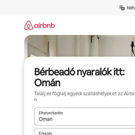
Ugrás
Néhá
a
tartalomra
Bérbeadó nyaralók itt:
Omán
Találj és foglalj egyedi szálláshelyeket az Airb
n
Elhelyezkedés
Az eredmények között a felfelé és a lefelé nyíllal 
Érkezés