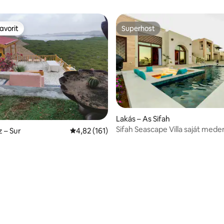
avorit
Superhost
avorit
Superhost
Lakás – As Sifah
Sifah Seascape Villa saját med
 – Sur
Átlagos értékelés: 5/4,82, 161 vélemény
4,82 (161)