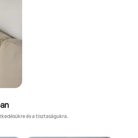
ban
zkedésükre és a tisztaságukra.