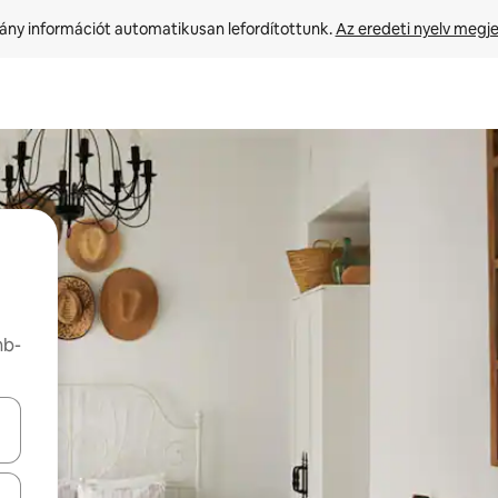
ny információt automatikusan lefordítottunk. 
Az eredeti nyelv megje
nb-
navigálhatsz, illetve érintő és lapozó mozdulatokkal is felfedezheted ők