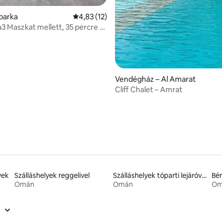
: 5/5, 8 vélemény
barka
Átlagos értékelés: 5/4,83, 12 vélemény
4,83 (12)
a3 Maszkat mellett, 35 percre a
től
Vendégház – Al Amarat
Cliff Chalet – Amrat
yek
Szálláshelyek reggelivel
Szálláshelyek tóparti lejáróval
Bér
Omán
Omán
Om