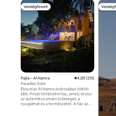
Vendégfavorit
Vendégf
Vendégfavorit
Vendégf
Pajta – Al Hamra
Átlagos értékelés: 5/4,
4,89 (215)
Paradise Gate
Élvezd az Al Hamra óvárosában töltött
időt. Privát történelmi ház, amely ötvözi
az autentikus ománi örökséget, a
nyugalmat és a természetet. A ház az
egyik legrégebbi lakott környéken
található, ahol egy természetes faladzsa