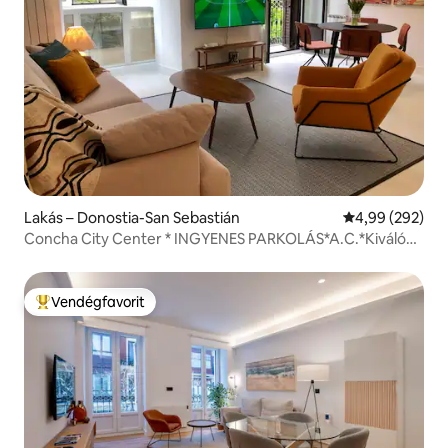
Lakás – Donostia-San Sebastián
Átlagos értéke
4,99 (292)
Concha City Center * INGYENES PARKOLÁS*A.C.*Kiváló
elhelyezkedés
Vendégfavorit
Kiemelt vendégfavorit