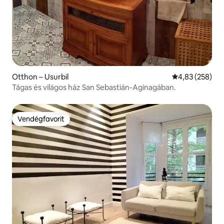
Otthon – Usurbil
Átlagos értéke
4,83 (258)
Tágas és világos ház San Sebastián-Aginagában.
Vendégfavorit
Vendégfavorit