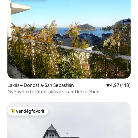
Lakás – Donostia-San Sebastián
Átlagos értéke
4,97 (148)
Gyönyörű tetőtéri lakás a strand közelében
Vendégfavorit
Kiemelt vendégfavorit