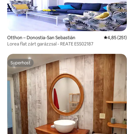
Otthon – Donostia-San Sebastián
Átlagos értéke
4,85 (251)
Lorea flat zárt garázzsal - REATE ESS02187
Superhost
Superhost