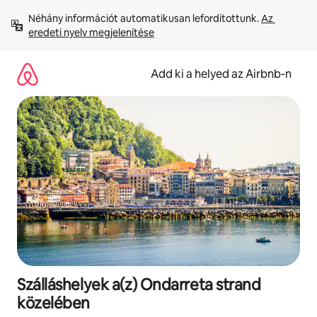
Ugrás
Néhány információt automatikusan lefordítottunk. 
Az 
a
eredeti nyelv megjelenítése
tartalomra
Add ki a helyed az Airbnb-n
Szálláshelyek a(z) Ondarreta strand
közelében