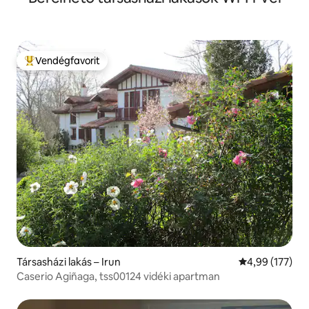
Vendégfavorit
Kiemelt vendégfavorit
Társasházi lakás – Irun
Átlagos értéke
4,99 (177)
Caserio Agiñaga, tss00124 vidéki apartman