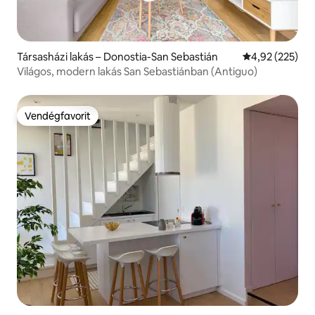
Társasházi lakás – Donostia-San Sebastián
Átlagos értéke
4,92 (225)
Világos, modern lakás San Sebastiánban (Antiguo)
Vendégfavorit
Vendégfavorit