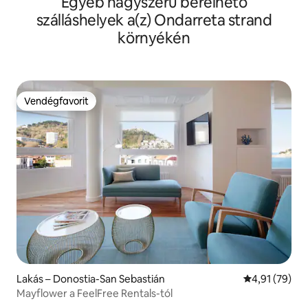
Egyéb nagyszerű bérelhető
SanSebastianApartments.es
szálláshelyek a(z) Ondarreta strand
környékén
Vendégfavorit
Vendégfavorit
Lakás – Donostia-San Sebastián
Átlagos érték
4,91 (79)
Mayflower a FeelFree Rentals-tól