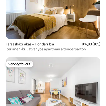
Társasházi lakás – Hondarribia
Átlagos értéke
4,83 (105)
Iterlimen-bi. Látványos apartman a tengerparton
Vendégfavorit
Vendégfavorit