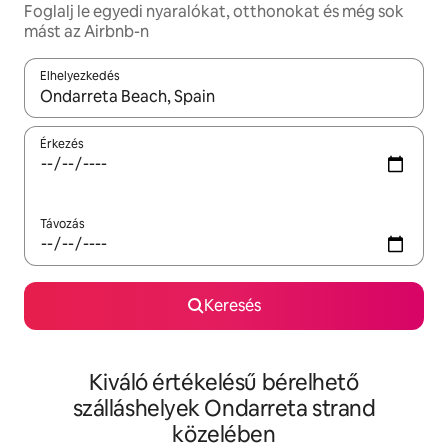
Foglalj le egyedi nyaralókat, otthonokat és még sok
mást az Airbnb-n
Elhelyezkedés
Az eredmények között a felfelé és a lefelé nyíllal navigálhatsz, 
Érkezés
Távozás
Keresés
Kiváló értékelésű bérelhető
szálláshelyek Ondarreta strand
közelében