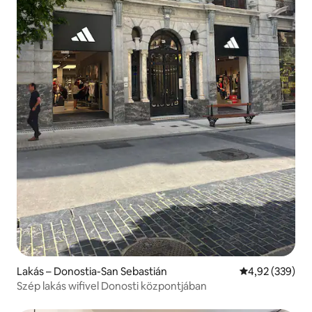
Lakás – Donostia-San Sebastián
Átlagos értéke
4,92 (339)
Szép lakás wifivel Donosti központjában