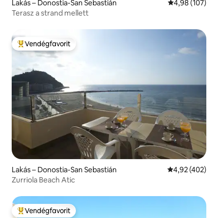
Lakás – Donostia-San Sebastián
Átlagos értéke
4,98 (107)
Terasz a strand mellett
Vendégfavorit
Kiemelt vendégfavorit
Lakás – Donostia-San Sebastián
Átlagos értéke
4,92 (402)
Zurriola Beach Atic
Vendégfavorit
Kiemelt vendégfavorit