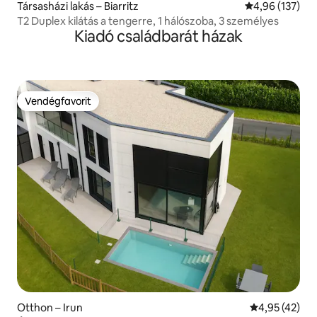
Társasházi lakás – Biarritz
Átlagos értéke
4,96 (137)
T2 Duplex kilátás a tengerre, 1 hálószoba, 3 személyes
Kiadó családbarát házak
Vendégfavorit
Vendégfavorit
Otthon – Irun
Átlagos érték
4,95 (42)