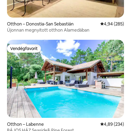
Otthon – Donostia-San Sebastián
Átlagos értéke
4,94 (285)
Újonnan megnyitott otthon Alamedában
Vendégfavorit
Vendégfavorit
Otthon – Labenne
Átlagos értéke
4,89 (234)
BÁJOS HÁZ Seaside& Pine Forest