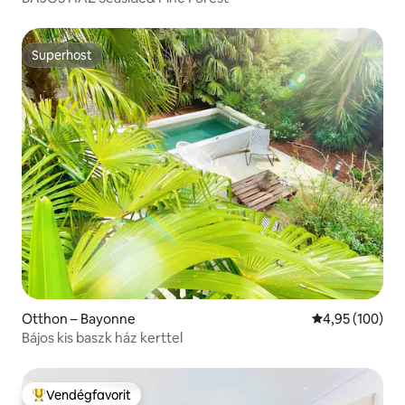
Superhost
Superhost
Otthon – Bayonne
Átlagos értéke
4,95 (100)
Bájos kis baszk ház kerttel
Vendégfavorit
Kiemelt vendégfavorit