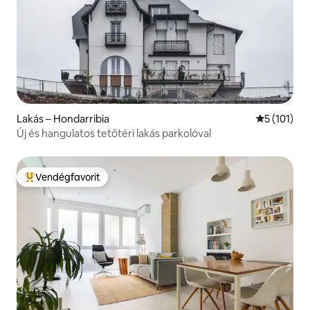
Lakás – Hondarribia
Átlagos ért
5 (101)
Új és hangulatos tetőtéri lakás parkolóval
Vendégfavorit
Kiemelt vendégfavorit