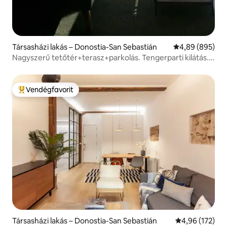
Társasházi lakás – Donostia-San Sebastián
Átlagos értéke
4,89 (895)
Nagyszerű tetőtér+terasz+parkolás. Tengerparti kilátás.
ESS00578
Vendégfavorit
Kiemelt vendégfavorit
Társasházi lakás – Donostia-San Sebastián
Átlagos értéke
4,96 (172)