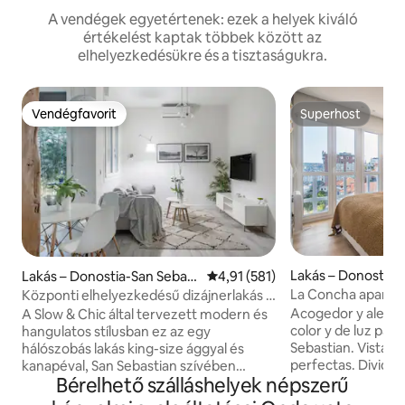
A vendégek egyetértenek: ezek a helyek kiváló
értékelést kaptak többek között az
elhelyezkedésükre és a tisztaságukra.
Vendégfavorit
Superhost
Vendégfavorit
Superhost
Lakás – Donostia-
Lakás – Donostia-San Sebast
Átlagos értékelés: 5/4,91, 581 
4,91 (581)
tián
ián
La Concha apartm
Központi elhelyezkedésű dizájnerlakás a
stúdióapartman
Chic Donostitól
Acogedor y alegre
A Slow & Chic által tervezett modern és
color y de luz para
hangulatos stílusban ez az egy
Sebastian. Vistas al mar. Di
hálószobás lakás king-size ággyal és
perfectas. Dividid
kanapéval, San Sebastian szívében
Bérelhető szálláshelyek népszerű
espaciosa y con b
található, 5 perces sétára a La Concha
salón comedor amp
strandtól. Kifogástalanul felújított,