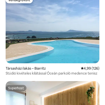
Vendégfavorit
Társasházi lakás – Biarritz
Átlagos értéke
4,99 (126)
Stúdió kivételes kilátással Óceán parkoló medence tenisz
Superhost
Superhost