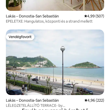
Lakás – Donostia-San Sebastián
Átlagos értéke
4,99 (507)
EPELETXE: Hangulatos, központi és a strand mellett
Vendégfavorit
Vendégfavorit
Lakás – Donostia-San Sebastián
Átlagos értéke
4,96 (222)
LÉLEGZETELÁLLÍTÓ TERRACE- by