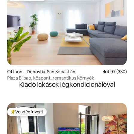
Otthon – Donostia-San Sebastián
Átlagos értéke
4,97 (330)
Plaza Bilbao, központ, romantikus környék
Kiadó lakások légkondicionálóval
Vendégfavorit
Kiemelt vendégfavorit