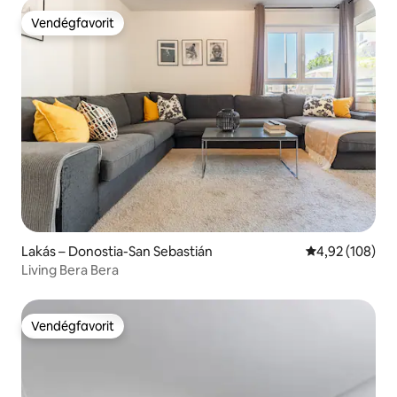
Vendégfavorit
Vendégfavorit
Lakás – Donostia-San Sebastián
Átlagos értéke
4,92 (108)
Living Bera Bera
Vendégfavorit
Vendégfavorit