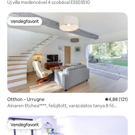
Új villa medencével 4 szobával ESS03510
Vendégfavorit
Vendégfavorit
Otthon – Urrugne
Átlagos értéke
4,88 (121)
Aïnaren Etchea****, felújított, varázslatos tanya 8 fő
részére
Vendégfavorit
Vendégfavorit