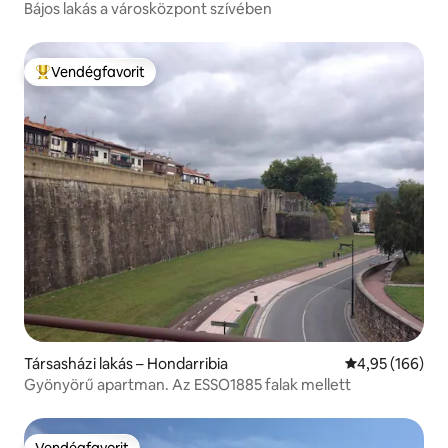
Bájos lakás a városközpont szívében
Vendégfavorit
Kiemelt vendégfavorit
Társasházi lakás – Hondarribia
Átlagos értéke
4,95 (166)
Gyönyörű apartman. Az ESSO1885 falak mellett
Vendégfavorit