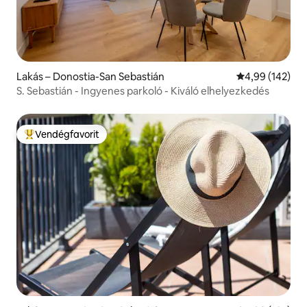
Lakás – Donostia-San Sebastián
Átlagos értéke
4,99 (142)
S. Sebastián - Ingyenes parkoló - Kiváló elhelyezkedés
Vendégfavorit
Kiemelt vendégfavorit