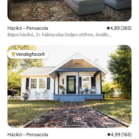
Házikó – Pensacola
Átlagos értéke
4,89 (265)
Bájos házikó, 2+ hálószoba (teljes otthon, önálló
bejutással)
Vendégfavorit
Kiemelt vendégfavorit
Házikó – Pensacola
Átlagos értéke
4,99 (165)