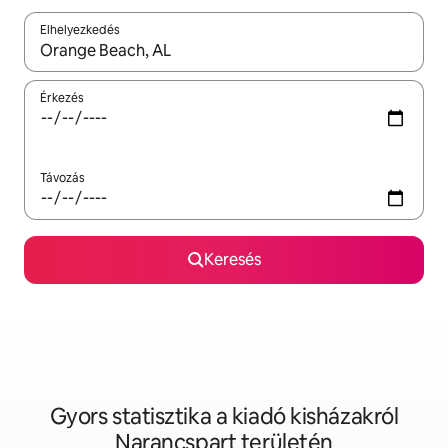
Elhelyezkedés
Az eredmények között a felfelé és a lefelé nyíllal navigálhatsz, 
Érkezés
Távozás
Keresés
Gyors statisztika a kiadó kisházakról
Narancspart területén