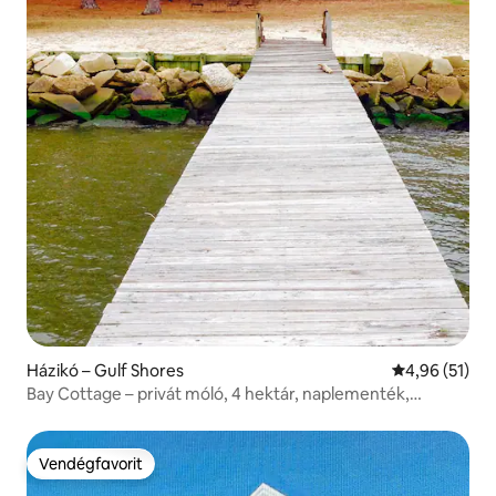
Házikó – Gulf Shores
Átlagos érték
4,96 (51)
Bay Cottage – privát móló, 4 hektár, naplementék,
túraútvonal
Vendégfavorit
Vendégfavorit