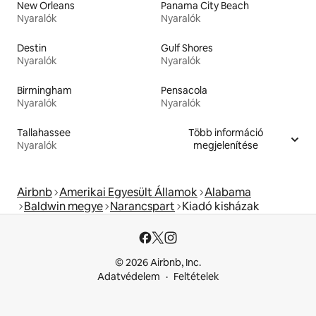
New Orleans
Panama City Beach
Nyaralók
Nyaralók
Destin
Gulf Shores
Nyaralók
Nyaralók
Birmingham
Pensacola
Nyaralók
Nyaralók
Tallahassee
Több információ
Nyaralók
megjelenítése
Airbnb
Amerikai Egyesült Államok
Alabama
Baldwin megye
Narancspart
Kiadó kisházak
© 2026 Airbnb, Inc.
Adatvédelem
Feltételek