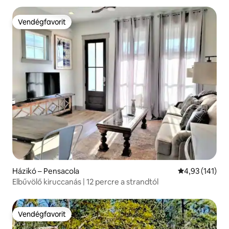
Vendégfavorit
Vendégfavorit
Házikó – Pensacola
Átlagos értéke
4,93 (141)
Elbűvölő kiruccanás | 12 percre a strandtól
Vendégfavorit
Vendégfavorit