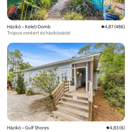
Házikó – Keleti Domb
Átlagos értéke
4,87 (486)
Trópusi zenkert és házikóoázis!
Házikó – Gulf Shores
Átlagos érté
4,83 (6)