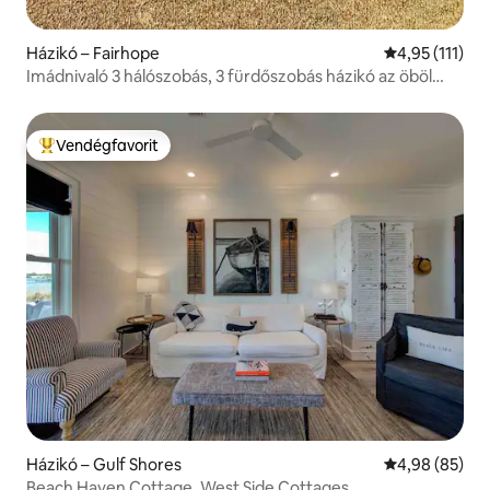
Házikó – Fairhope
Átlagos értéke
4,95 (111)
Imádnivaló 3 hálószobás, 3 fürdőszobás házikó az öböl
partján
Vendégfavorit
Kiemelt vendégfavorit
Házikó – Gulf Shores
Átlagos érték
4,98 (85)
Beach Haven Cottage, West Side Cottages