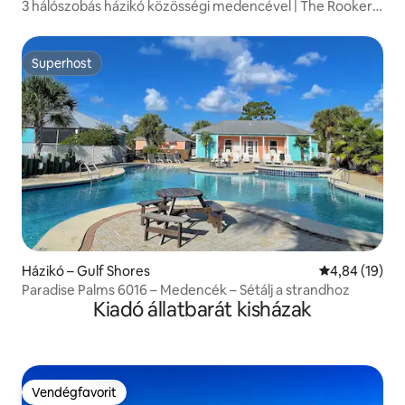
3 hálószobás házikó közösségi medencével | The Rookery
3602
Superhost
Superhost
Házikó – Gulf Shores
Átlagos érték
4,84 (19)
Paradise Palms 6016 – Medencék – Sétálj a strandhoz
Kiadó állatbarát kisházak
Vendégfavorit
Vendégfavorit