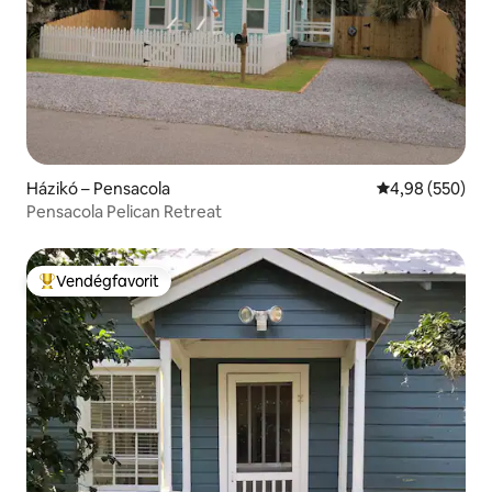
Házikó – Pensacola
Átlagos értéke
4,98 (550)
Pensacola Pelican Retreat
Vendégfavorit
Kiemelt vendégfavorit