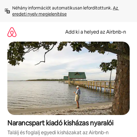
Ugrás
Néhány információt automatikusan lefordítottunk. 
Az 
a
eredeti nyelv megjelenítése
tartalomra
Add ki a helyed az Airbnb-n
Narancspart kiadó kisházas nyaralói
Találj és foglalj egyedi kisházakat az Airbnb-n