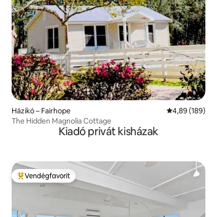
Házikó – Fairhope
Átlagos értéke
4,89 (189)
The Hidden Magnolia Cottage
Kiadó privát kisházak
Vendégfavorit
Kiemelt vendégfavorit