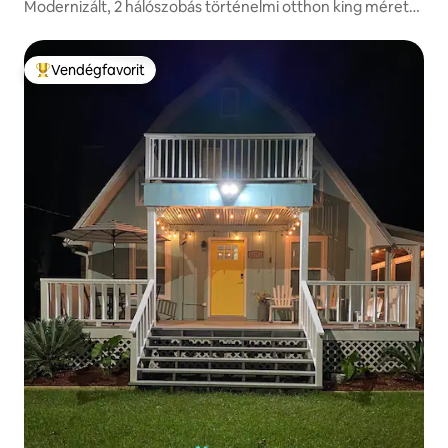
Modernizált, 2 hálószobás történelmi otthon king méretű
ággyal
Vendégfavorit
Kiemelt vendégfavorit