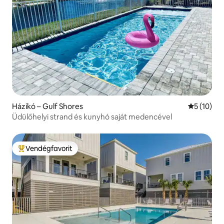
Házikó – Gulf Shores
Átlagos ér
5 (10)
Üdülőhelyi strand és kunyhó saját medencével
Vendégfavorit
Kiemelt vendégfavorit