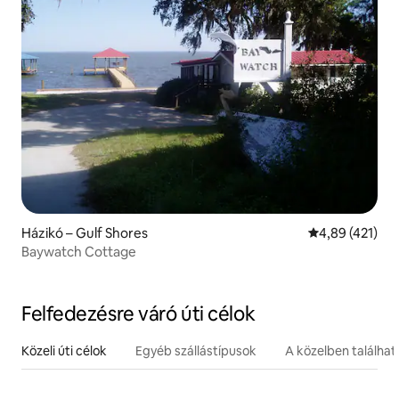
Házikó – Gulf Shores
Átlagos értéke
4,89 (421)
Baywatch Cottage
Felfedezésre váró úti célok
Közeli úti célok
Egyéb szállástípusok
A közelben találha