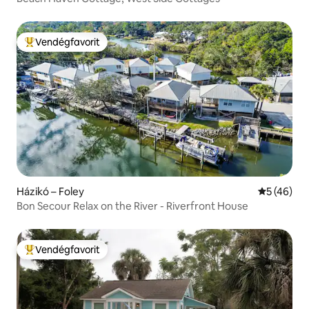
Vendégfavorit
Kiemelt vendégfavorit
Házikó – Foley
Átlagos ér
5 (46)
Bon Secour Relax on the River - Riverfront House
Vendégfavorit
Kiemelt vendégfavorit