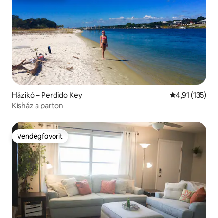
Házikó – Perdido Key
Átlagos értéke
4,91 (135)
Kisház a parton
Vendégfavorit
Vendégfavorit