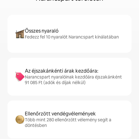
Összes nyaraló
Fedezz fel 10 nyaralót Narancspart kínálatában
Az éjszakánkénti árak kezdőára:
Narancspart nyaralóinak kezdőára éjszakánként
91 085 Ft (adók és díjak nélkül)
Ellenőrzött vendégvélemények
Több mint 280 ellenőrzött vélemény segít a
döntésben