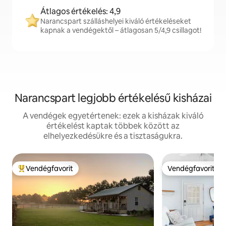
Átlagos értékelés: 4,9
Narancspart szálláshelyei kiváló értékeléseket
kapnak a vendégektől – átlagosan 5/4,9 csillagot!
Narancspart legjobb értékelésű kisházai
A vendégek egyetértenek: ezek a kisházak kiváló
értékelést kaptak többek között az
elhelyezkedésükre és a tisztaságukra.
Vendégfavorit
Vendégfavorit
Kiemelt vendégfavorit
Vendégfavorit