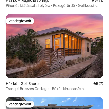
Házikó – Magnolia Springs
Átlagos ér
5 (71)
Pihenés kilátással a folyóra • Pezsgőfürdő • Golfkocsi •
Tűzrakóhely
Vendégfavorit
Vendégfavorit
Házikó – Gulf Shores
Átlagos é
5 (7)
Tranquil Breezes Cottage – Békés kiruccanás a
tengerpartra
Vendégfavorit
Vendégfavorit