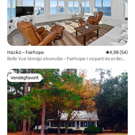
Házikó – Fairhope
Átlagos érték
4,98 (54)
Belle Vue témájú elvonulás – Fairhope-i vízparti és erdei
ingatlanok
Vendégfavorit
Vendégfavorit