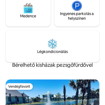
Ingyenes parkolás a
Medence
helyszínen
Légkondicionálás
Bérelhető kisházak pezsgőfürdővel
Vendégfavorit
Vendégfavorit