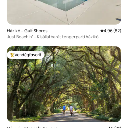
Házikó – Gulf Shores
Átlagos érték
4,96 (82)
Just Beachin' – Kisállatbarát tengerparti házikó
Vendégfavorit
Kiemelt vendégfavorit