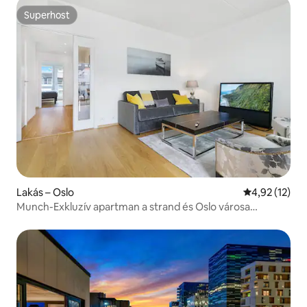
Superhost
Superhost
Lakás – Oslo
Átlagos érték
4,92 (12)
Munch-Exkluzív apartman a strand és Oslo városa
közelében