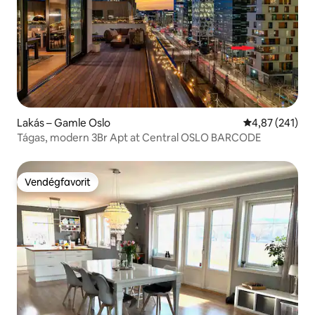
Lakás – Gamle Oslo
Átlagos értéke
4,87 (241)
Tágas, modern 3Br Apt at Central OSLO BARCODE
Vendégfavorit
Vendégfavorit