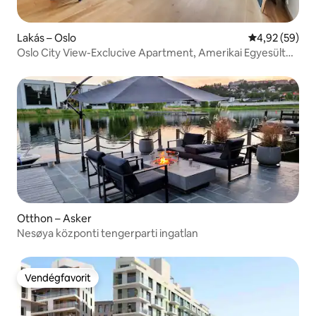
Lakás – Oslo
Átlagos érték
4,92 (59)
Oslo City View-Exclucive Apartment, Amerikai Egyesült
Államok
Otthon – Asker
Nesøya központi tengerparti ingatlan
Vendégfavorit
Vendégfavorit