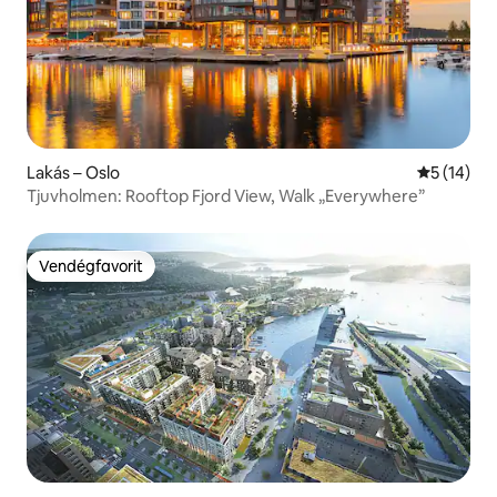
Lakás – Oslo
Átlagos ér
5 (14)
Tjuvholmen: Rooftop Fjord View, Walk „Everywhere”
Vendégfavorit
Vendégfavorit