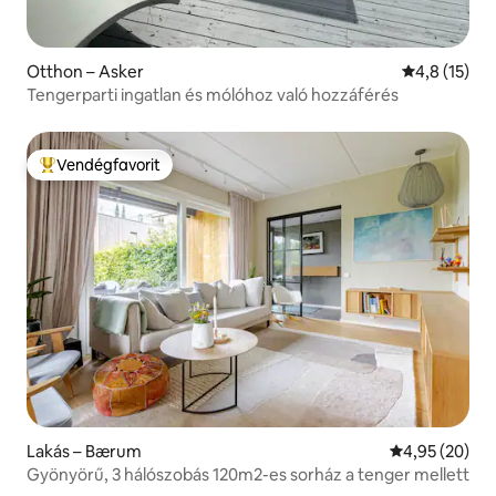
Otthon – Asker
Átlagos érté
4,8 (15)
Tengerparti ingatlan és mólóhoz való hozzáférés
Vendégfavorit
Kiemelt vendégfavorit
Lakás – Bærum
Átlagos érték
4,95 (20)
Gyönyörű, 3 hálószobás 120m2-es sorház a tenger mellett