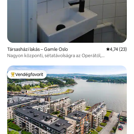
Társasházi lakás – Gamle Oslo
Átlagos érték
4,74 (23)
Nagyon központi, sétatávolságra az Operától,
Biztonságos.
Vendégfavorit
Kiemelt vendégfavorit