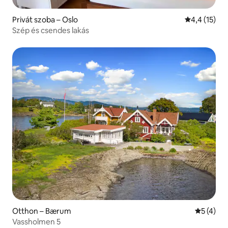
Privát szoba – Oslo
Átlagos érté
4,4 (15)
Szép és csendes lakás
Otthon – Bærum
Átlagos é
5 (4)
Vassholmen 5