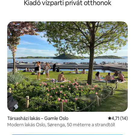
Kiadó vízparti privát otthonok
Társasházi lakás – Gamle Oslo
Átlagos érték
4,71 (14)
Modern lakás Oslo, Sørenga, 50 méterre a strandtól!