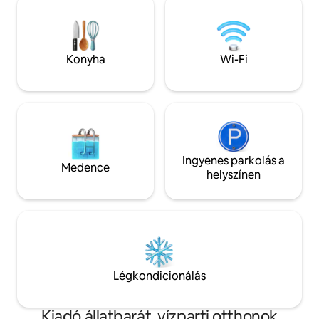
minden szobában a pihentető alváshoz
világítása tesz tel
Kis oslói✨ otthonunk, házigazdák: Alex
környék, de közve
és Anja – hangulatos, stílusos, tökéletes
vannak villamosok
helyen. Lazíts, és élvezd a városi életet
amelyekkel néhány 
Konyha
Wi-Fi
Bjørvikába, az Ope
Ingyenes parkolás a
Medence
helyszínen
Légkondicionálás
Kiadó állatbarát, vízparti otthonok