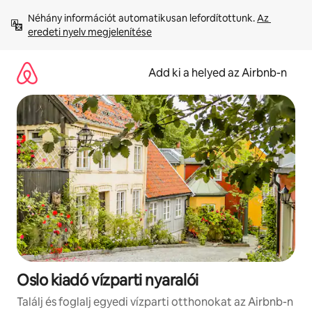
Ugrás
Néhány információt automatikusan lefordítottunk. 
Az 
a
eredeti nyelv megjelenítése
tartalomra
Add ki a helyed az Airbnb-n
Oslo kiadó vízparti nyaralói
Találj és foglalj egyedi vízparti otthonokat az Airbnb-n