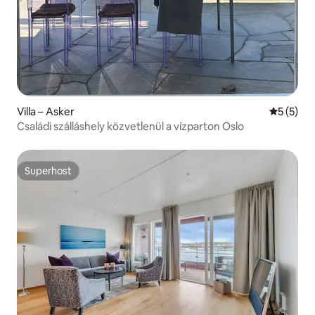
Villa – Asker
Átlagos é
5 (5)
Családi szálláshely közvetlenül a vízparton Oslo
Superhost
Superhost