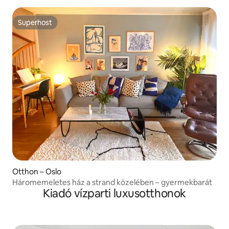
Superhost
Superhost
Otthon – Oslo
Háromemeletes ház a strand közelében – gyermekbarát
Kiadó vízparti luxusotthonok