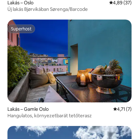
Lakás – Oslo
Átlagos érték
4,89 (37)
Új lakás Bjørvikában Sørenga/Barcode
Superhost
Superhost
Lakás – Gamle Oslo
Átlagos érté
4,71 (7)
Hangulatos, környezetbarát tetőterasz