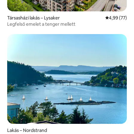
Társasházi lakás – Lysaker
Átlagos érték
4,99 (77)
Legfelső emelet a tenger mellett
Lakás – Nordstrand