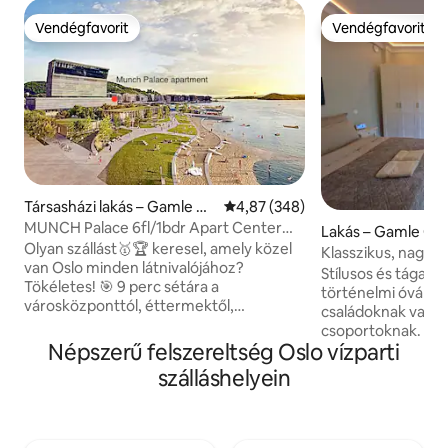
Vendégfavorit
Vendégfavorit
Vendégfavorit
Vendégfavorit
Társasházi lakás – Gamle Os
Átlagos értékelés: 5/4,87, 348 
4,87 (348)
lo
MUNCH Palace 6fl/1bdr Apart Center
Lakás – Gamle Osl
erkélyterasz
Olyan szállást🥇🏆 keresel, amely közel
Klasszikus, nagy a
van Oslo minden látnivalójához?
közelében | 6 fő 
Stílusos és tágas 
Tökéletes! 🎯 9 perc sétára a
történelmi óváros
városközponttól, éttermektől,
családoknak vagy l
pékségektől, üzletektől és az Oslo
csoportoknak. Az 
fjordtól, 🌊hogy a legjobbakat élvezhesd
Népszerű felszereltség Oslo vízparti
hálószoba találhat
Osloból, a küszöbödön. Az Operaház és
négyzetméteres fő
szálláshelyein
a Munch Múzeum🗿 mellett, erkély és
hellyel), és a nappa
tetőterasz lenyűgöző kilátással a városra
a szállodai hangula
🌇 🛗 Liftbe való bejutás 💨 Egyszerű
kényelem csodás 
önálló bejutás 🪟 Sötétítőfüggöny
amit a mennyezet