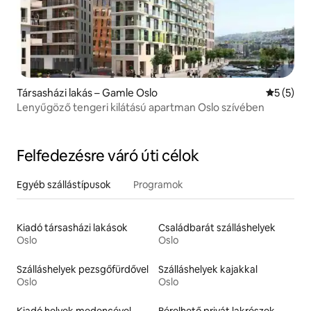
Társasházi lakás – Gamle Oslo
Átlagos é
5 (5)
Lenyűgöző tengeri kilátású apartman Oslo szívében
Felfedezésre váró úti célok
Egyéb szállástípusok
Programok
Kiadó társasházi lakások
Családbarát szálláshelyek
Oslo
Oslo
Szálláshelyek pezsgőfürdővel
Szálláshelyek kajakkal
Oslo
Oslo
Kiadó helyek medencével
Bérelhető privát lakrészek