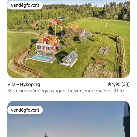
Vendégfavorit
Vendégfavorit
Villa – Nyköping
Átlagos érték
4,95 (38)
Sörmlandsgård egy nyugodt helyen, medencével. 3 ház.
Vendégfavorit
Vendégfavorit