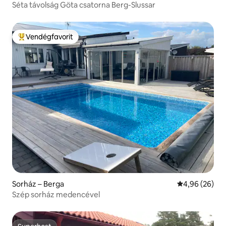
Séta távolság Göta csatorna Berg-Slussar
Vendégfavorit
Kiemelt vendégfavorit
Sorház – Berga
Átlagos érték
4,96 (26)
Szép sorház medencével