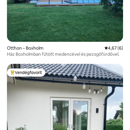
Otthon – Boxholm
Átlagos érté
4,67 (6)
Ház Boxholmban fűtött medencével és pezsgőfürdővel.
Vendégfavorit
Kiemelt vendégfavorit