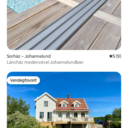
Sorház – Johannelund
Átlagos é
5 (9)
Láncház medencével Johannelundban
Vendégfavorit
Vendégfavorit