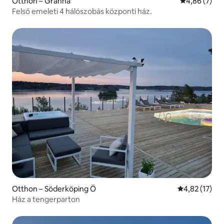
Otthon – Gränna
Átlagos érté
4,86 (7)
Felső emeleti 4 hálószobás központi ház.
Otthon – Söderköping Ö
Átlagos érték
4,82 (17)
Ház a tengerparton