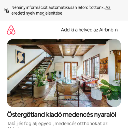
Ugrás
Néhány információt automatikusan lefordítottunk. 
Az 
a
eredeti nyelv megjelenítése
tartalomra
Add ki a helyed az Airbnb-n
Östergötland kiadó medencés nyaralói
Találj és foglalj egyedi, medencés otthonokat az