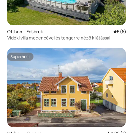
Otthon – Edsbruk
Átlagos é
5 (6)
Vidéki villa medencével és tengerre néző kilátással
Superhost
Superhost