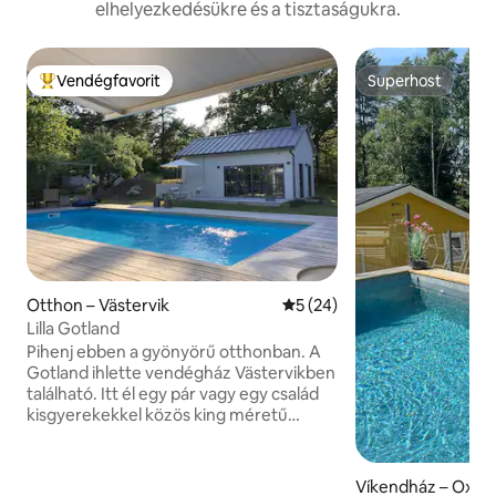
elhelyezkedésükre és a tisztaságukra.
Vendégfavorit
Superhost
Kiemelt vendégfavorit
Superhost
Otthon – Västervik
Átlagos értékelés: 5/5, 24 
5 (24)
Lilla Gotland
Pihenj ebben a gyönyörű otthonban. A
Gotland ihlette vendégház Västervikben
található. Itt él egy pár vagy egy család
kisgyerekekkel közös king méretű
ágyban/kiságyban, amely fürdőszobával,
konyhával és kandallóval, valamint
napsütötte terasszal és medencével
Víkendház – Oxel