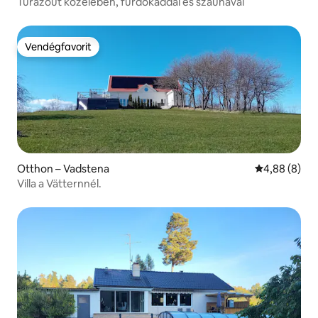
Túrázóút közelében, fürdőkáddal és szaunával
Vendégfavorit
Vendégfavorit
Otthon – Vadstena
Átlagos érté
4,88 (8)
Villa a Vätternnél.