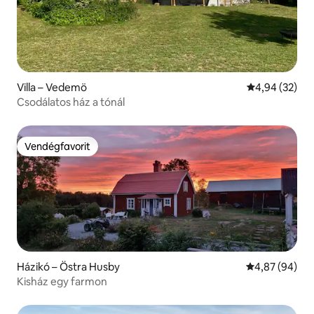
Villa – Vedemö
Átlagos érték
4,94 (32)
Csodálatos ház a tónál
Vendégfavorit
Vendégfavorit
Házikó – Östra Husby
Átlagos érték
4,87 (94)
Kisház egy farmon