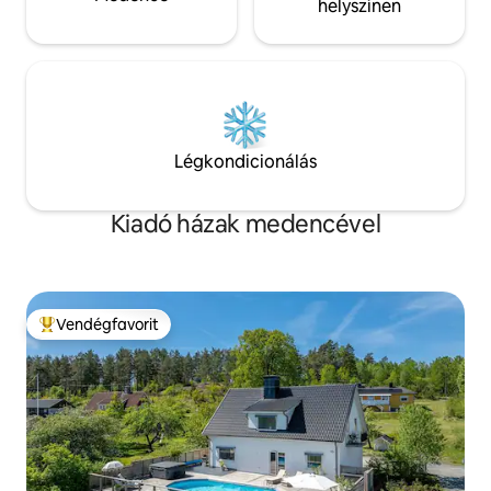
helyszínen
Légkondicionálás
Kiadó házak medencével
Vendégfavorit
Kiemelt vendégfavorit