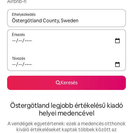
Airbnb-n
Elhelyezkedés
Az eredmények között a felfelé és a lefelé nyíllal navigálhatsz, 
Érkezés
Távozás
Keresés
Östergötland legjobb értékelésű kiadó
helyei medencével
A vendégek egyetértenek: ezek a medencés otthonok
kiváló értékeléseket kaptak többek között az