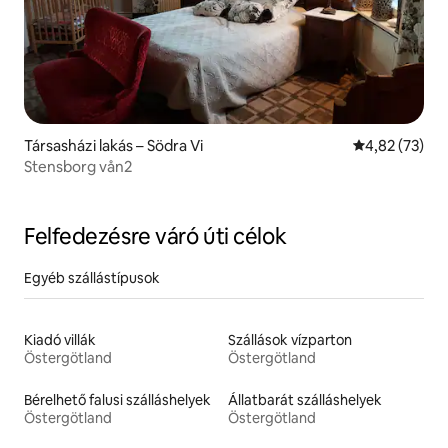
Társasházi lakás – Södra Vi
Átlagos érték
4,82 (73)
Stensborg vån2
Felfedezésre váró úti célok
Egyéb szállástípusok
Kiadó villák
Szállások vízparton
Östergötland
Östergötland
Bérelhető falusi szálláshelyek
Állatbarát szálláshelyek
Östergötland
Östergötland