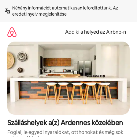
Ugrás
Néhány információt automatikusan lefordítottunk. 
Az 
a
eredeti nyelv megjelenítése
tartalomra
Add ki a helyed az Airbnb-n
Szálláshelyek a(z) Ardennes közelében
Foglalj le egyedi nyaralókat, otthonokat és még sok