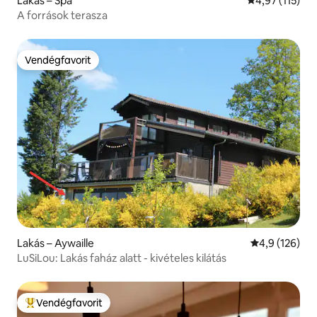
Lakás – Spa
Átlagos értéke
4,97 (115)
A források terasza
Vendégfavorit
Vendégfavorit
Lakás – Aywaille
Átlagos érték
4,9 (126)
LuSiLou: Lakás faház alatt - kivételes kilátás
Vendégfavorit
Kiemelt vendégfavorit