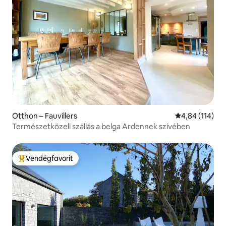
Otthon – Fauvillers
Átlagos értéke
4,84 (114)
Természetközeli szállás a belga Ardennek szívében
Vendégfavorit
Kiemelt vendégfavorit