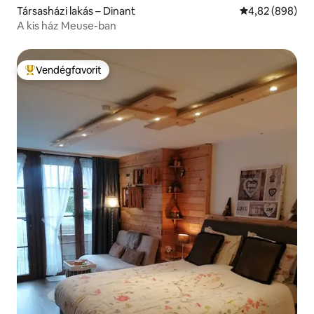
Társasházi lakás – Dinant
Átlagos értéke
4,82 (898)
A kis ház Meuse-ban
Vendégfavorit
Kiemelt vendégfavorit