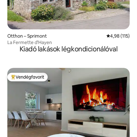
Otthon – Sprimont
Átlagos értéke
4,98 (115)
La Fermette d'Hayen
Kiadó lakások légkondicionálóval
Vendégfavorit
Kiemelt vendégfavorit