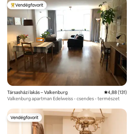
Vendégfavorit
Kiemelt vendégfavorit
Társasházi lakás – Valkenburg
Átlagos értéke
4,88 (131)
Valkenburg apartman Edelweiss - csendes - természet
Vendégfavorit
Vendégfavorit