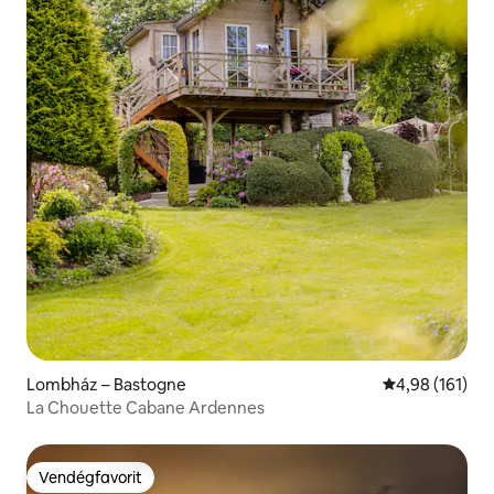
Lombház – Bastogne
Átlagos értéke
4,98 (161)
La Chouette Cabane Ardennes
Vendégfavorit
Vendégfavorit