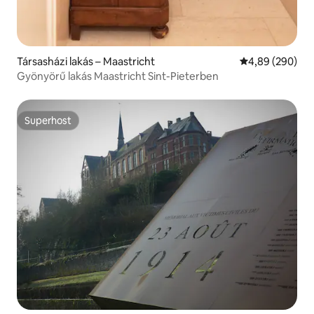
Társasházi lakás – Maastricht
Átlagos értéke
4,89 (290)
Gyönyörű lakás Maastricht Sint-Pieterben
Superhost
Superhost