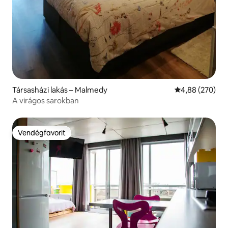
Társasházi lakás – Malmedy
Átlagos értéke
4,88 (270)
A virágos sarokban
Vendégfavorit
Vendégfavorit