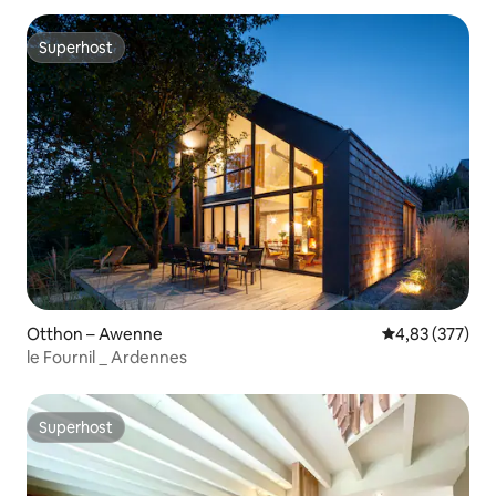
Superhost
Superhost
Otthon – Awenne
Átlagos értéke
4,83 (377)
le Fournil _ Ardennes
Superhost
Superhost