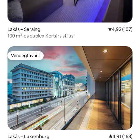
Lakás – Seraing
Átlagos értéke
4,92 (107)
100 m²-es duplex Kortárs stílus!
Vendégfavorit
Vendégfavorit
Lakás – Luxemburg
Átlagos értéke
4,91 (163)