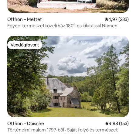
Otthon – Mettet
Átlagos értéke
4,97 (233)
Egyedi természetközeli ház 180°-os kilátással Namen
közelében
Vendégfavorit
Vendégfavorit
Otthon – Doische
Átlagos értéke
4,88 (153)
Történelmi malom 1797-ből · Saját folyó és természet