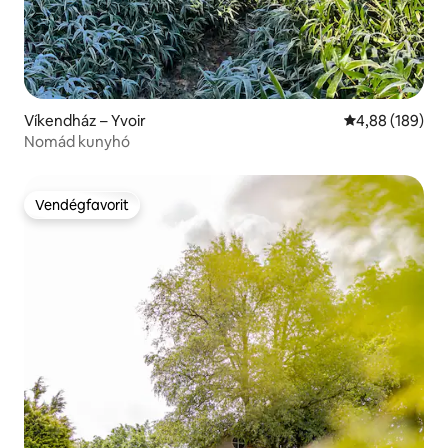
Víkendház – Yvoir
Átlagos értéke
4,88 (189)
Nomád kunyhó
Vendégfavorit
Vendégfavorit