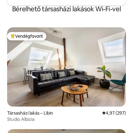
Bérelhető társasházi lakások Wi-Fi-vel
Vendégfavorit
Kiemelt vendégfavorit
Társasházi lakás – Libin
Átlagos értéke
4,97 (297)
Studio Albizia