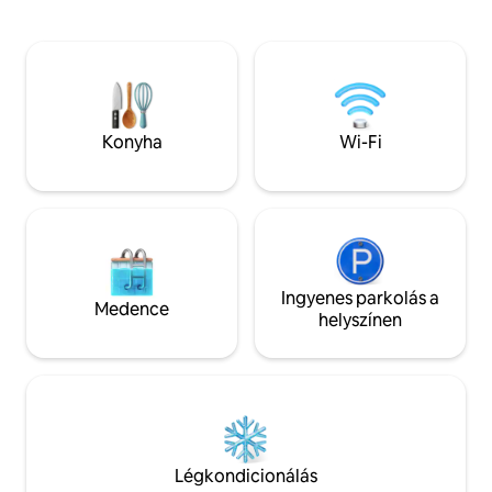
városának központjától. Egy domb
felfedezni az Ardenne
tetején fogsz ülni, ahonnan elképesztő
árucikk sétatávolsá
kilátás nyílik a városra, miközben az erdő
beleértve a Ravel
közepén vagy! A kisház teljesen fel van
is. Úszás a tóban a
szerelve saját wellnessrészleggel,
egyetértésben.
netflixszel, nyílt tűzzel
Konyha
Wi-Fi
Ingyenes parkolás a
Medence
helyszínen
Légkondicionálás