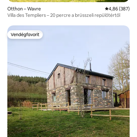
Otthon – Wavre
Átlagos értéke
4,86 (387)
Villa des Templiers – 20 percre a brüsszeli repülőtértől
Vendégfavorit
Vendégfavorit