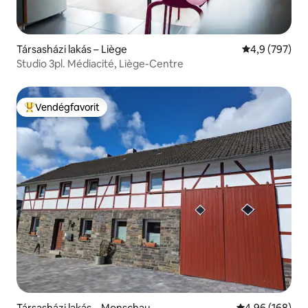
Társasházi lakás – Liège
Átlagos érték
4,9 (797)
Studio 3pl. Médiacité, Liège-Centre
Vendégfavorit
Kiemelt vendégfavorit
Társasházi lakás – Monschau
Átlagos értéke
4,96 (168)