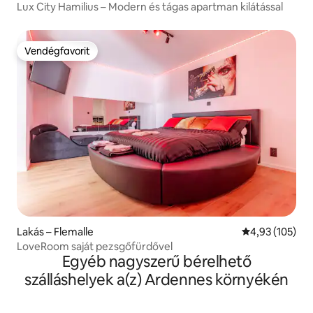
Lux City Hamilius – Modern és tágas apartman kilátással
Vendégfavorit
Vendégfavorit
Lakás – Flemalle
Átlagos értéke
4,93 (105)
LoveRoom saját pezsgőfürdővel
Egyéb nagyszerű bérelhető
szálláshelyek a(z) Ardennes környékén