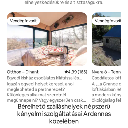
elhelyezkedésükre és a tisztaságukra.
Vendégfavorit
Vendégfavorit
Vendégfavorit
Vendégfavorit
Otthon – Dinant
Átlagos értékelés: 5/4,99, 165 
4,99 (165)
Nyaraló – Tennevil
Egyedi kisház csodálatos kilátással és
Csodálatos loft egy
saját wellnesszel
watermill tavakra
Igazán egyedi helyet keresel, ahol
A „La Grange du M
meglepheted a partneredet?
loftlakásban lett f
Különleges alkalmat szeretnél
a modern kényele
megünnepelni? Vagy egyszerűen csak
ökológiailag felel
Bérelhető szálláshelyek népszerű
visszavonulni egy csendes helyre egy
invitál (természet
stresszes nap után? Ezután gyere át az
energiafogyasztás). Csak illik hoz
kényelmi szolgáltatásai Ardennes
El Clandestino - Lunába, amely egy
bensőséges pihené
közelében
természetvédelmi terület közepén
kályhában, vagy in
található, 5 percre Dinant csodálatos
kerékpározással 