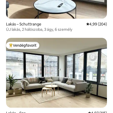
Lakás – Schuttrange
Átlagos értéke
4,99 (204)
ÚJ lakás, 2 hálószoba, 3 ágy, 6 személy
Vendégfavorit
Kiemelt vendégfavorit