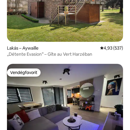
Lakás – Aywaille
Átlagos értéke
4,93 (537)
„Détente Evasion” – Gîte au Vert Harzéban
Vendégfavorit
Vendégfavorit