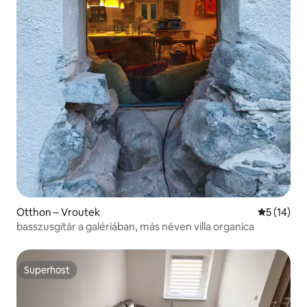
Otthon – Vroutek
Átlagos ér
5 (14)
basszusgitár a galériában, más néven villa organica
Superhost
Superhost