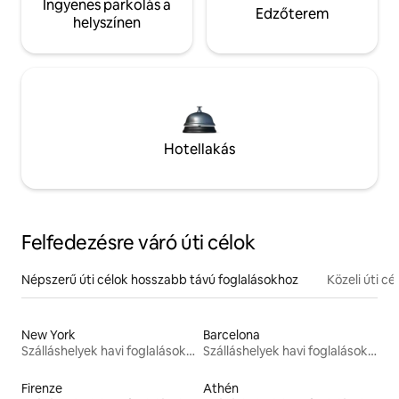
Ingyenes parkolás a
Edzőterem
helyszínen
Hotellakás
Felfedezésre váró úti célok
Népszerű úti célok hosszabb távú foglalásokhoz
Közeli úti cé
New York
Barcelona
Szálláshelyek havi foglalásokhoz
Szálláshelyek havi foglalásokhoz
Firenze
Athén