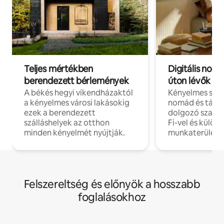
Teljes mértékben
Digitális nomá
berendezett bérlemények
úton lévők
A békés hegyi víkendházaktól
Kényelmes szál
a kényelmes városi lakásokig
nomád és táv
ezek a berendezett
dolgozó szake
szálláshelyek az otthon
Fi-vel és külön
minden kényelmét nyújtják.
munkaterülete
Felszereltség és előnyök a hosszabb
foglalásokhoz