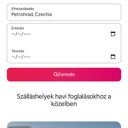
Elhelyezkedés
Az eredmények között a felfelé és a lefelé nyíllal navigálhatsz, 
Érkezés
Távozás
Keresés
Szálláshelyek havi foglalásokhoz a
közelben