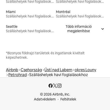
Szálláshelyek havi foglalásokhoz
Szálláshelyek havi foglalásokhoz
Miami
Montréal
Szálláshelyek havi foglalásokhoz
Szálláshelyek havi foglalásokhoz
Seattle
Több információ
Szálláshelyek havi foglalásokhoz
megjelenítése
*Bizonyos földrajzi területek és ingatlanok kivételt
képezhetnek.
Airbnb
Csehország
Ústí nad Labem
okres Louny
Petrohrad
Szálláshelyek havi foglalásokhoz
© 2026 Airbnb, Inc.
Adatvédelem
Feltételek