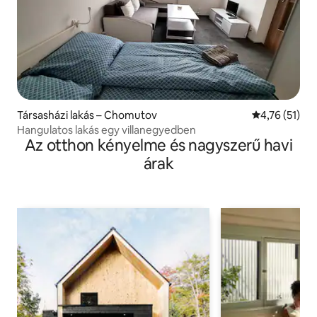
Társasházi lakás – Chomutov
Átlagos érték
4,76 (51)
Hangulatos lakás egy villanegyedben
Az otthon kényelme és nagyszerű havi
árak