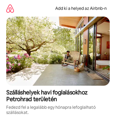
Ugrás
a
Add ki a helyed az Airbnb-n
tartalomra
Szálláshelyek havi foglalásokhoz
Petrohrad területén
Fedezd fel a legalább egy hónapra lefoglalható
szállásokat.