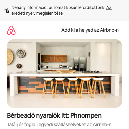
Ugrás
Néhány információt automatikusan lefordítottunk. 
Az 
a
eredeti nyelv megjelenítése
tartalomra
Add ki a helyed az Airbnb-n
Bérbeadó nyaralók itt: Phnompen
Találj és foglalj egyedi szálláshelyeket az Airbnb-n