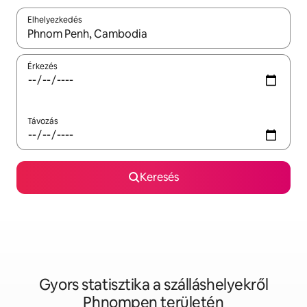
Elhelyezkedés
Az eredmények között a felfelé és a lefelé nyíllal navigálhatsz, 
Érkezés
Távozás
Keresés
Gyors statisztika a szálláshelyekről
Phnompen területén