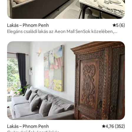
Lakás – Phnom Penh
Átlagos é
5 (6)
Elegáns családi lakás az Aeon Mall SenSok közelében,
ingyenes parkolás
Lakás – Phnom Penh
Átlagos értéke
4,76 (352)