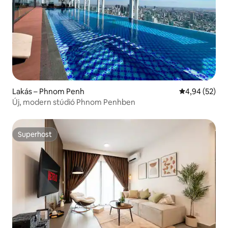
Lakás – Phnom Penh
Átlagos érték
4,94 (52)
Új, modern stúdió Phnom Penhben
Superhost
Superhost