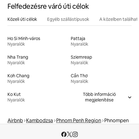
Felfedezésre váró úti célok
Közeli úti célok
Egyéb szállástípusok
A közelben találha
Ho Si Minh-város
Pattaja
Nyaralók
Nyaralók
Nha Trang
Sziemreap
Nyaralók
Nyaralók
Koh Chang
Cần Thơ
Nyaralók
Nyaralók
Ko Kut
Több információ
Nyaralók
megjelenítése
Airbnb
Kambodzsa
Phnom Penh Region
Phnompen