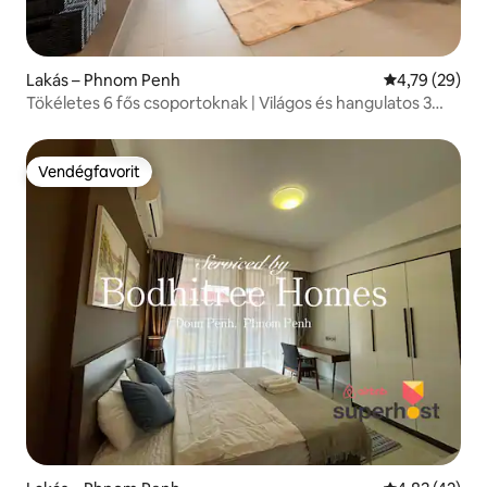
Lakás – Phnom Penh
Átlagos érték
4,79 (29)
Tökéletes 6 fős csoportoknak | Világos és hangulatos 3
hálószobás szállás
Vendégfavorit
Vendégfavorit