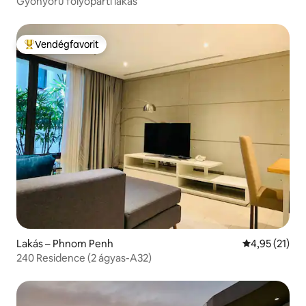
Gyönyörű folyóparti lakás
Vendégfavorit
Kiemelt vendégfavorit
Lakás – Phnom Penh
Átlagos érték
4,95 (21)
240 Residence (2 ágyas-A32)