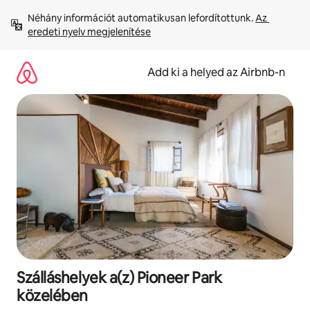
Ugrás
Néhány információt automatikusan lefordítottunk. 
Az 
a
eredeti nyelv megjelenítése
tartalomra
Add ki a helyed az Airbnb-n
Szálláshelyek a(z) Pioneer Park
közelében