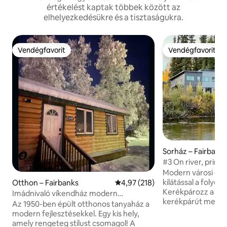
értékelést kaptak többek között az
elhelyezkedésükre és a tisztaságukra.
Vendégfavorit
Vendégfavorit
Vendégfavorit
Vendégfavorit
Sorház – Fairbank
#3 On river, prime 
private chef
Modern városi ot
kilátással a folyór
Otthon – Fairbanks
Átlagos értékelés: 5/4,97, 218 
4,97 (218)
Kerékpározz a bel
Imádnivaló víkendház modern
kerékpárút mentén
fejlesztésekkel!
Az 1950-ben épült otthonos tanyaház a
kerékpárt tartalm
modern fejlesztésekkel. Egy kis hely,
osztani. Rövid sét
amely rengeteg stílust csomagol! A