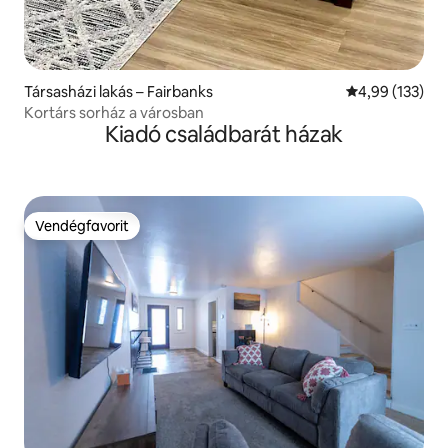
Társasházi lakás – Fairbanks
Átlagos értéke
4,99 (133)
Kortárs sorház a városban
Kiadó családbarát házak
Vendégfavorit
Vendégfavorit