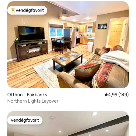
Vendégfavorit
Kiemelt vendégfavorit
Otthon – Fairbanks
Átlagos értéke
4,99 (149)
Northern Lights Layover
Vendégfavorit
Vendégfavorit