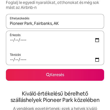
Foglalj le egyedi nyaralókat, otthonokat és még sok
mást az Airbnb-n
Elhelyezkedés
Az eredmények között a felfelé és a lefelé nyíllal navigálhatsz, 
Érkezés
Távozás
Keresés
Kiváló értékelésű bérelhető
szálláshelyek Pioneer Park közelében
A vendégek egyetértenek: ezek a helyek kiváló