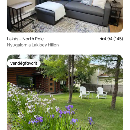
Lakás – North Pole
Átlagos értéke
4,94 (145)
Nyugalom a Lakloey Hillen
Vendégfavorit
Vendégfavorit