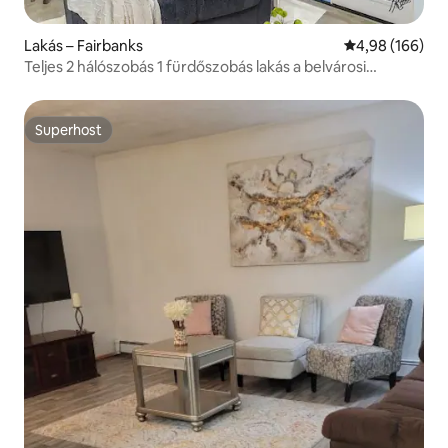
Lakás – Fairbanks
Átlagos értéke
4,98 (166)
Teljes 2 hálószobás 1 fürdőszobás lakás a belvárosi
Deneege „Moose”
Superhost
Superhost