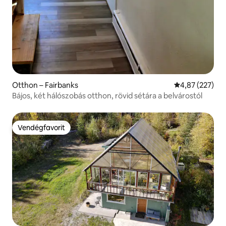
Otthon – Fairbanks
Átlagos értéke
4,87 (227)
Bájos, két hálószobás otthon, rövid sétára a belvárostól
Vendégfavorit
Vendégfavorit