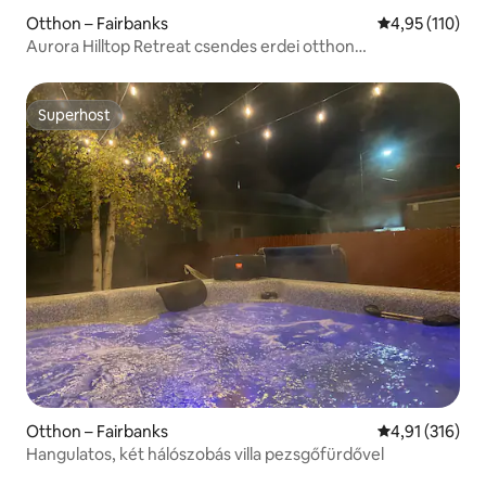
Otthon – Fairbanks
Átlagos értéke
4,95 (110)
Aurora Hilltop Retreat csendes erdei otthon
pezsgőfürdővel
Superhost
Superhost
Otthon – Fairbanks
Átlagos értéke
4,91 (316)
Hangulatos, két hálószobás villa pezsgőfürdővel