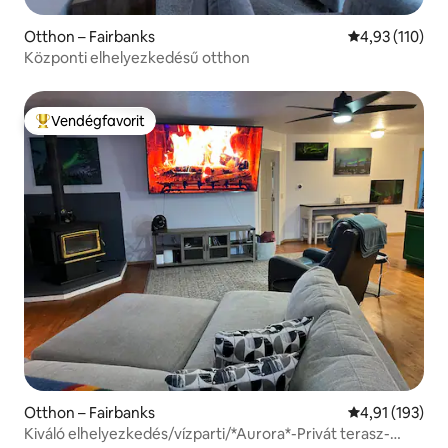
Otthon – Fairbanks
Átlagos értéke
4,93 (110)
Központi elhelyezkedésű otthon
Vendégfavorit
Kiemelt vendégfavorit
Otthon – Fairbanks
Átlagos értéke
4,91 (193)
Kiváló elhelyezkedés/vízparti/*Aurora*-Privát terasz-