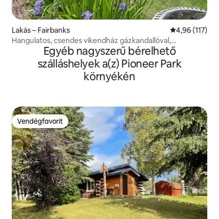
Lakás – Fairbanks
Átlagos értéke
4,96 (117)
Hangulatos, csendes víkendház gázkandallóval,
Egyéb nagyszerű bérelhető
nagyszerű elhelyezkedés
szálláshelyek a(z) Pioneer Park
környékén
Vendégfavorit
Vendégfavorit