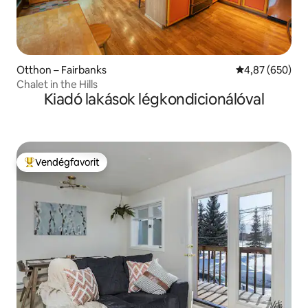
Otthon – Fairbanks
Átlagos értéke
4,87 (650)
Chalet in the Hills
Kiadó lakások légkondicionálóval
Vendégfavorit
Kiemelt vendégfavorit