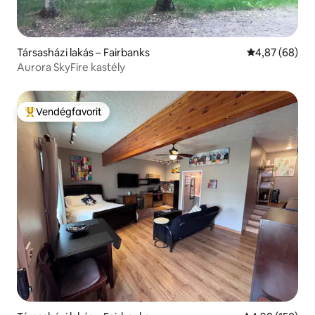
Társasházi lakás – Fairbanks
Átlagos érték
4,87 (68)
Aurora SkyFire kastély
Vendégfavorit
Kiemelt vendégfavorit