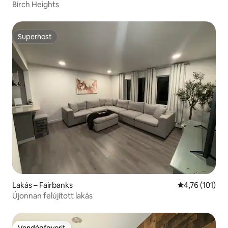
Birch Heights
Superhost
Superhost
Lakás – Fairbanks
Átlagos értéke
4,76 (101)
Újonnan felújított lakás