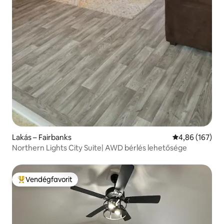
Lakás – Fairbanks
Átlagos értéke
4,86 (167)
Northern Lights City Suite| AWD bérlés lehetősége
Vendégfavorit
Kiemelt vendégfavorit