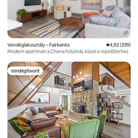
Vendéglakosztály – Fairbanks
Átlagos értéke
4,92 (339)
Modern apartman a Chena folyónál, közel a repülőtérhez
Vendégfavorit
Vendégfavorit