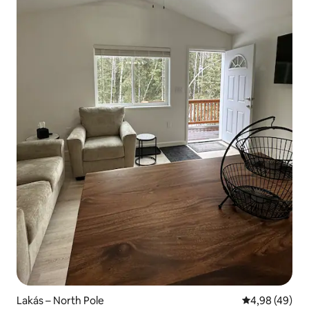
Lakás – North Pole
Átlagos érték
4,98 (49)