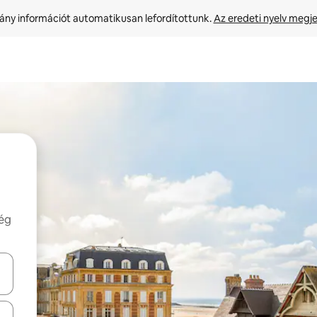
ny információt automatikusan lefordítottunk. 
Az eredeti nyelv megje
még
navigálhatsz, illetve érintő és lapozó mozdulatokkal is felfedezheted ők