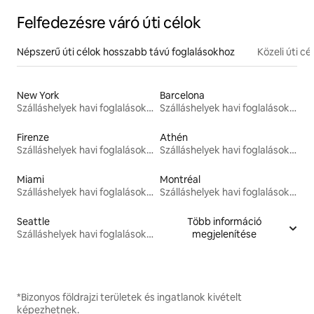
Felfedezésre váró úti célok
Népszerű úti célok hosszabb távú foglalásokhoz
Közeli úti cé
New York
Barcelona
Szálláshelyek havi foglalásokhoz
Szálláshelyek havi foglalásokhoz
Firenze
Athén
Szálláshelyek havi foglalásokhoz
Szálláshelyek havi foglalásokhoz
Miami
Montréal
Szálláshelyek havi foglalásokhoz
Szálláshelyek havi foglalásokhoz
Seattle
Több információ
Szálláshelyek havi foglalásokhoz
megjelenítése
*Bizonyos földrajzi területek és ingatlanok kivételt
képezhetnek.