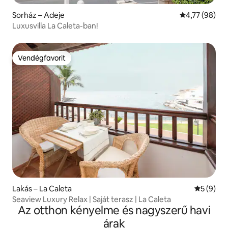
Sorház – Adeje
Átlagos érték
4,77 (98)
Luxusvilla La Caleta-ban!
Vendégfavorit
Vendégfavorit
Lakás – La Caleta
Átlagos é
5 (9)
Seaview Luxury Relax | Saját terasz | La Caleta
Az otthon kényelme és nagyszerű havi
árak