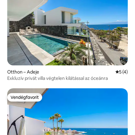
Otthon – Adeje
Átlagos é
5 (4)
Exkluzív privát villa végtelen kilátással az óceánra
Vendégfavorit
Vendégfavorit