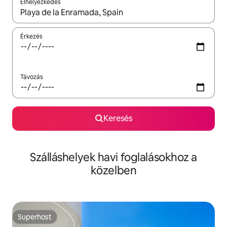
Elhelyezkedés
Az eredmények között a felfelé és a lefelé nyíllal navigálhatsz, 
Érkezés
Távozás
Keresés
Szálláshelyek havi foglalásokhoz a
közelben
Superhost
Superhost