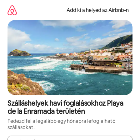
Ugrás
a
Add ki a helyed az Airbnb-n
tartalomra
Szálláshelyek havi foglalásokhoz Playa
de la Enramada területén
Fedezd fel a legalább egy hónapra lefoglalható
szállásokat.