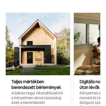
Teljes mértékben
Digitális nomá
berendezett bérlemények
úton lévők
A békés hegyi víkendházaktól
Kényelmes szál
a kényelmes városi lakásokig
nomád és táv
ezek a berendezett
dolgozó szake