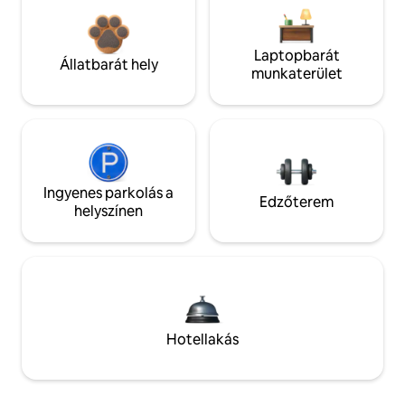
Laptopbarát
Állatbarát hely
munkaterület
Ingyenes parkolás a
Edzőterem
helyszínen
Hotellakás