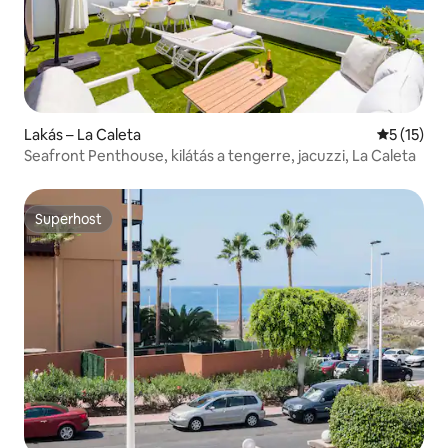
Lakás – La Caleta
Átlagos ér
5 (15)
Seafront Penthouse, kilátás a tengerre, jacuzzi, La Caleta
Superhost
Superhost