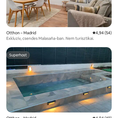
Otthon – Madrid
Átlagos érték
4,94 (54)
Exkluzív, csendes Malasaña-ban. Nem turisztikai.
Superhost
Superhost