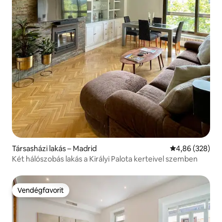
Társasházi lakás – Madrid
Átlagos értéke
4,86 (328)
Két hálószobás lakás a Királyi Palota kerteivel szemben
Vendégfavorit
Vendégfavorit