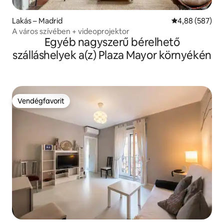
Lakás – Madrid
Átlagos értéke
4,88 (587)
A város szívében + videoprojektor
Egyéb nagyszerű bérelhető
szálláshelyek a(z) Plaza Mayor környékén
Vendégfavorit
Vendégfavorit