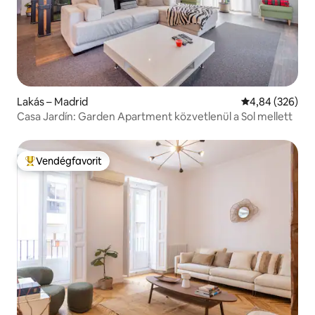
Lakás – Madrid
Átlagos értéke
4,84 (326)
Casa Jardín: Garden Apartment közvetlenül a Sol mellett
Vendégfavorit
Kiemelt vendégfavorit