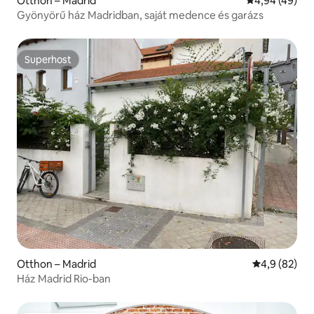
Otthon – Madrid
Átlagos érték
4,94 (49)
Gyönyörű ház Madridban, saját medence és garázs
Superhost
Superhost
Otthon – Madrid
Átlagos érté
4,9 (82)
Ház Madrid Rio-ban