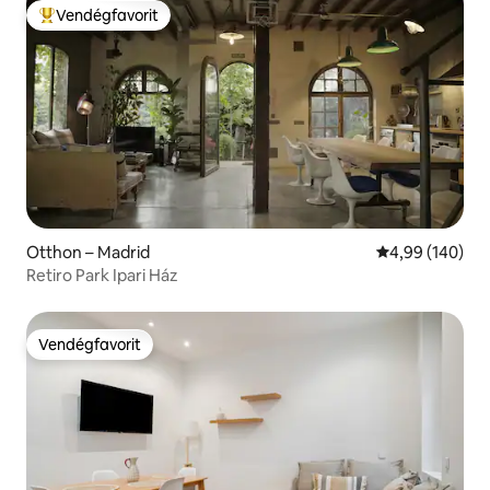
Vendégfavorit
Kiemelt vendégfavorit
Otthon – Madrid
Átlagos értéke
4,99 (140)
Retiro Park Ipari Ház
Vendégfavorit
Vendégfavorit