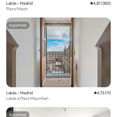
Lakás – Madrid
Átlagos értéke
4,81 (300)
Plaza Mayor
Superhost
Superhost
Lakás – Madrid
Átlagos érté
4,73 (11)
Lakás a Plaza Mayorban
Superhost