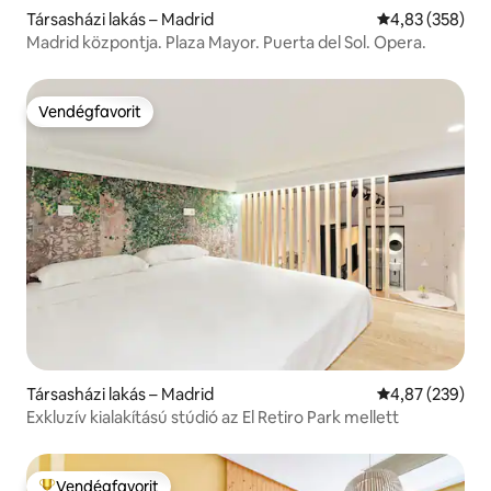
Társasházi lakás – Madrid
Átlagos értéke
4,83 (358)
Madrid központja. Plaza Mayor. Puerta del Sol. Opera.
Vendégfavorit
Vendégfavorit
Társasházi lakás – Madrid
Átlagos értéke
4,87 (239)
Exkluzív kialakítású stúdió az El Retiro Park mellett
Vendégfavorit