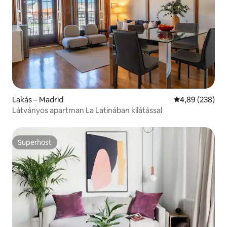
Lakás – Madrid
Átlagos értéke
4,89 (238)
Látványos apartman La Latinában kilátással
Superhost
Superhost