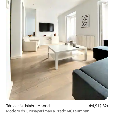
Társasházi lakás – Madrid
Átlagos értéke
4,91 (132)
Modern és luxusapartman a Prado Múzeumban