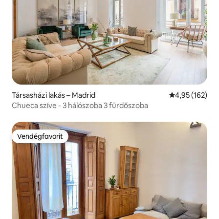
Társasházi lakás – Madrid
Átlagos értéke
4,95 (162)
Chueca szíve - 3 hálószoba 3 fürdőszoba
Vendégfavorit
Vendégfavorit