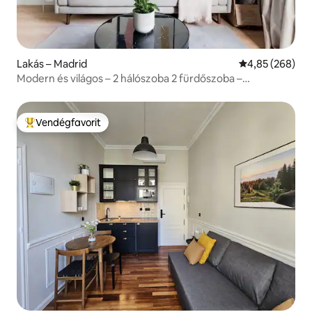
Lakás – Madrid
Átlagos értéke
4,85 (268)
Modern és világos – 2 hálószoba 2 fürdőszoba –
Városközpont
Vendégfavorit
Kiemelt vendégfavorit