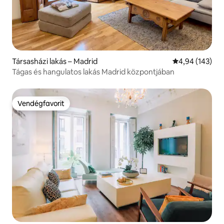
Társasházi lakás – Madrid
Átlagos értéke
4,94 (143)
Tágas és hangulatos lakás Madrid központjában
Vendégfavorit
Vendégfavorit