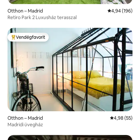
Otthon – Madrid
Átlagos értéke
4,94 (196)
Retiro Park 2 Luxusház terasszal
Vendégfavorit
Kiemelt vendégfavorit
Otthon – Madrid
Átlagos érték
4,98 (55)
Madridi üvegház