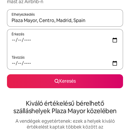
mást az Airbnb-n
Elhelyezkedés
Az eredmények között a felfelé és a lefelé nyíllal navigálhatsz, 
Érkezés
Távozás
Keresés
Kiváló értékelésű bérelhető
szálláshelyek Plaza Mayor közelében
A vendégek egyetértenek: ezek a helyek kiváló
értékelést kaptak többek között az