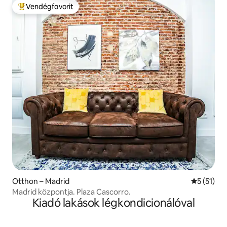
Vendégfavorit
Kiemelt vendégfavorit
Otthon – Madrid
Átlagos ér
5 (51)
Madrid központja. Plaza Cascorro.
Kiadó lakások légkondicionálóval