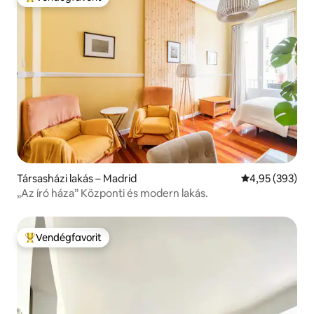
Kiemelt vendégfavorit
Társasházi lakás – Madrid
Átlagos értéke
4,95 (393)
„Az író háza” Központi és modern lakás.
Vendégfavorit
Kiemelt vendégfavorit