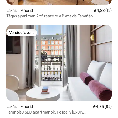
Lakás – Madrid
Átlagos érték
4,83 (12)
Tágas apartman 2 fő részére a Plaza de Españán
Vendégfavorit
Vendégfavorit
Lakás – Madrid
Átlagos érték
4,85 (82)
Famnolsu SLU apartmanok, Felipe iv luxury...