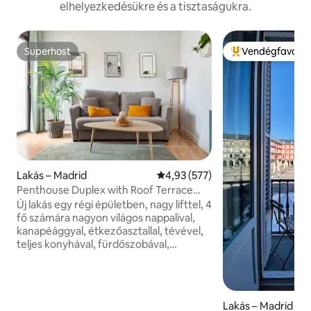
elhelyezkedésükre és a tisztaságukra.
Superhost
Vendégfavorit
Superhost
Kiemelt vendégfa
Lakás – Madrid
Átlagos értékelés: 5/4,93, 577 
4,93 (577)
Penthouse Duplex with Roof Terrace
Plaza Mayor/ La Latina
Új lakás egy régi épületben, nagy lifttel, 4
fő számára nagyon világos nappalival,
kanapéággyal, étkezőasztallal, tévével,
teljes konyhával, fürdőszobával,
zuhanyzóval és vécével, külön
mosdóval, hálószobával, kétszemélyes
ággyal, erkélysel és ablakkal, 2 felszerelt
szekrény és olvasóterülettel,
Lakás – Madrid
ergonomikus karosszékkel. Felső szint