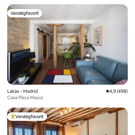
Vendégfavorit
Vendégfavorit
Lakás – Madrid
Átlagos érték
4,9 (498)
Casa Plaza Mayor
Vendégfavorit
Kiemelt vendégfavorit