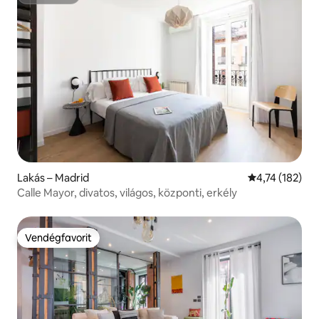
Superhost
Lakás – Madrid
Átlagos értéke
4,74 (182)
Calle Mayor, divatos, világos, központi, erkély
Vendégfavorit
Vendégfavorit