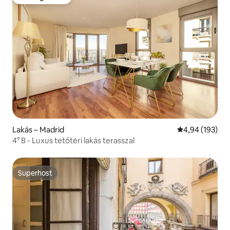
Vendégfavorit
Lakás – Madrid
Átlagos értéke
4,94 (193)
4° B - Luxus tetőtéri lakás terasszal
Superhost
Superhost