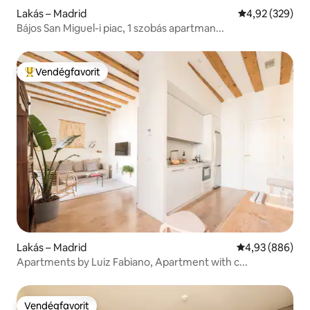
Lakás – Madrid
Átlagos értéke
4,92 (329)
Bájos San Miguel-i piac, 1 szobás apartman...
Vendégfavorit
Kiemelt vendégfavorit
Lakás – Madrid
Átlagos értéke
4,93 (886)
Apartments by Luiz Fabiano, Apartment with c...
Vendégfavorit