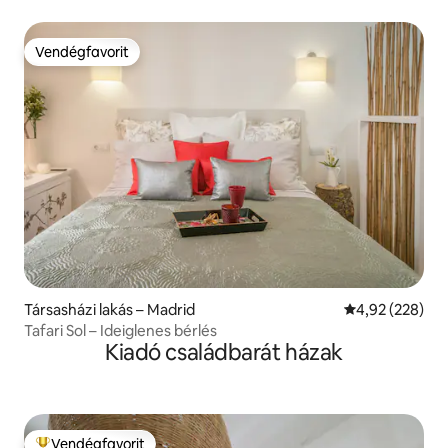
Vendégfavorit
Vendégfavorit
Társasházi lakás – Madrid
Átlagos értéke
4,92 (228)
Tafari Sol – Ideiglenes bérlés
Kiadó családbarát házak
Vendégfavorit