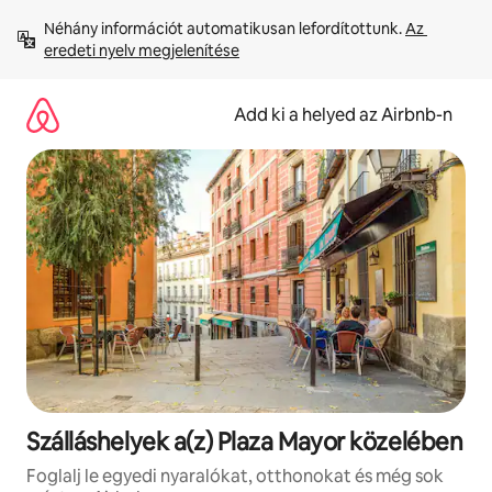
Ugrás
Néhány információt automatikusan lefordítottunk. 
Az 
a
eredeti nyelv megjelenítése
tartalomra
Add ki a helyed az Airbnb-n
Szálláshelyek a(z) Plaza Mayor közelében
Foglalj le egyedi nyaralókat, otthonokat és még sok