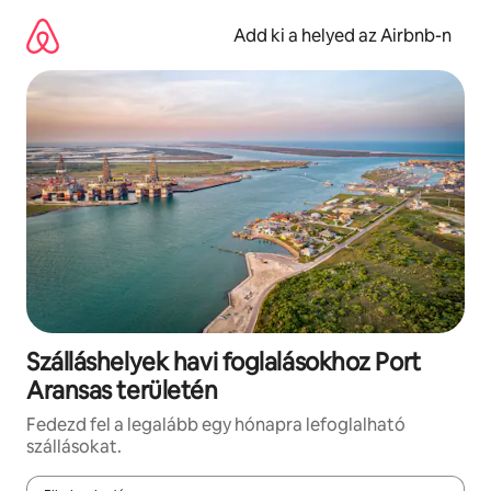
Ugrás
a
Add ki a helyed az Airbnb-n
tartalomra
Szálláshelyek havi foglalásokhoz Port
Aransas területén
Fedezd fel a legalább egy hónapra lefoglalható
szállásokat.