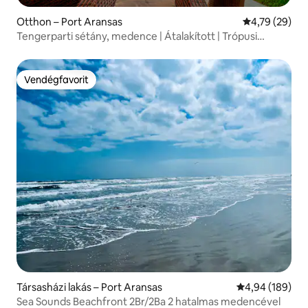
Otthon – Port Aransas
Átlagos érték
4,79 (29)
Tengerparti sétány, medence | Átalakított | Trópusi
menedék
Vendégfavorit
Vendégfavorit
Társasházi lakás – Port Aransas
Átlagos értéke
4,94 (189)
Sea Sounds Beachfront 2Br/2Ba 2 hatalmas medencével