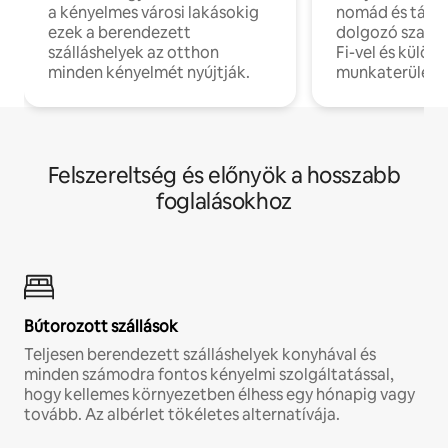
a kényelmes városi lakásokig
nomád és táv
ezek a berendezett
dolgozó szake
szálláshelyek az otthon
Fi-vel és külön
minden kényelmét nyújtják.
munkaterülete
Felszereltség és előnyök a hosszabb
foglalásokhoz
Bútorozott szállások
Teljesen berendezett szálláshelyek konyhával és
minden számodra fontos kényelmi szolgáltatással,
hogy kellemes környezetben élhess egy hónapig vagy
tovább. Az albérlet tökéletes alternatívája.