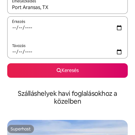
Elhelyezkedés
Az eredmények között a felfelé és a lefelé nyíllal navigálhatsz, 
Érkezés
Távozás
Keresés
Szálláshelyek havi foglalásokhoz a
közelben
Superhost
Superhost