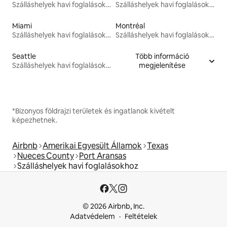
Szálláshelyek havi foglalásokhoz
Szálláshelyek havi foglalásokhoz
Miami
Montréal
Szálláshelyek havi foglalásokhoz
Szálláshelyek havi foglalásokhoz
Seattle
Több információ
Szálláshelyek havi foglalásokhoz
megjelenítése
*Bizonyos földrajzi területek és ingatlanok kivételt
képezhetnek.
Airbnb
Amerikai Egyesült Államok
Texas
Nueces County
Port Aransas
Szálláshelyek havi foglalásokhoz
© 2026 Airbnb, Inc.
Adatvédelem
Feltételek