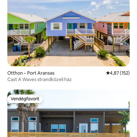
Otthon – Port Aransas
Átlagos értéke
4,87 (152)
Cast A Waves strandközeli ház
Vendégfavorit
Vendégfavorit