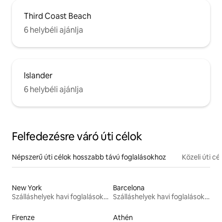
Third Coast Beach
6 helybéli ajánlja
Islander
6 helybéli ajánlja
Felfedezésre váró úti célok
Népszerű úti célok hosszabb távú foglalásokhoz
Közeli úti cé
New York
Barcelona
Szálláshelyek havi foglalásokhoz
Szálláshelyek havi foglalásokhoz
Firenze
Athén