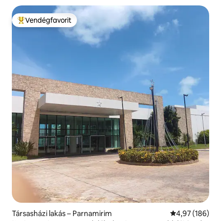
Vendégfavorit
Kiemelt vendégfavorit
Társasházi lakás – Parnamirim
Átlagos értéke
4,97 (186)