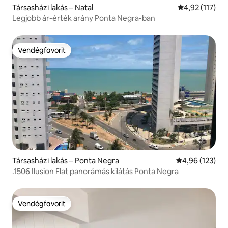
Társasházi lakás – Natal
Átlagos értéke
4,92 (117)
Legjobb ár-érték arány Ponta Negra-ban
Vendégfavorit
Vendégfavorit
Társasházi lakás – Ponta Negra
Átlagos értéke
4,96 (123)
.1506 Ilusion Flat panorámás kilátás Ponta Negra
Vendégfavorit
Vendégfavorit