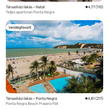
Társasházi lakás – Natal
Átlagos értéke
4,77 (110)
Teljes apartman Ponta Negra
Vendégfavorit
Vendégfavorit
Társasházi lakás – Ponta Negra
Átlagos értéke
4,81 (217)
Ponta Negra Beach Praiano Flat