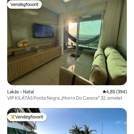
Vendégfavorit
Vendégfavorit
Lakás – Natal
Átlagos értéke
4,85 (394)
VIP KILÁTÁS Ponta Negra „Morro Do Careca” 32. emelet
Vendégfavorit
Kiemelt vendégfavorit