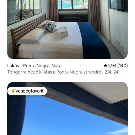
Lakás – Ponta Negra, Natal
Átlagos értéke
4,94 (140)
Tengerre néző kilátás a Ponta Negra strandról, 2/4, 24
órás portaszolgálat
Vendégfavorit
Kiemelt vendégfavorit