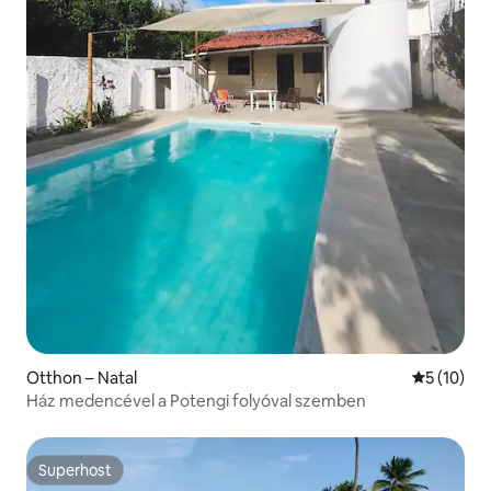
Otthon – Natal
Átlagos ér
5 (10)
Ház medencével a Potengi folyóval szemben
Superhost
Superhost