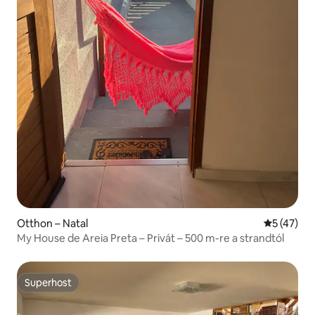
Otthon – Natal
Átlagos ér
5 (47)
My House de Areia Preta – Privát – 500 m-re a strandtól
Superhost
Superhost