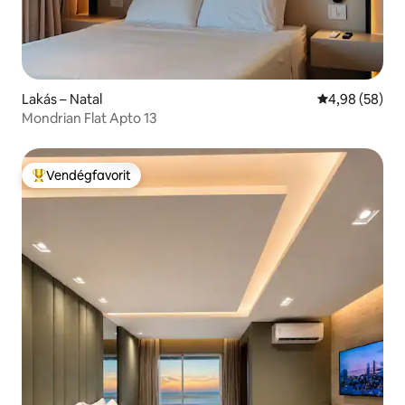
Lakás – Natal
Átlagos érték
4,98 (58)
Mondrian Flat Apto 13
Vendégfavorit
Kiemelt vendégfavorit