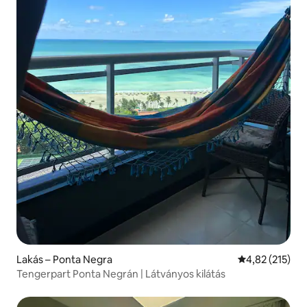
Lakás – Ponta Negra
Átlagos értéke
4,82 (215)
Tengerpart Ponta Negrán | Látványos kilátás