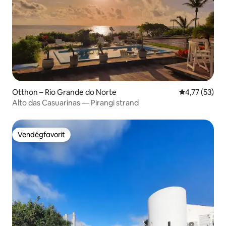
Otthon – Rio Grande do Norte
Átlagos érték
4,77 (53)
Alto das Casuarinas — Pirangi strand
Vendégfavorit
Vendégfavorit