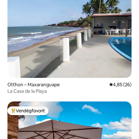
Otthon – Maxaranguape
Átlagos érték
4,85 (26)
La Casa de la Playa
Vendégfavorit
Kiemelt vendégfavorit