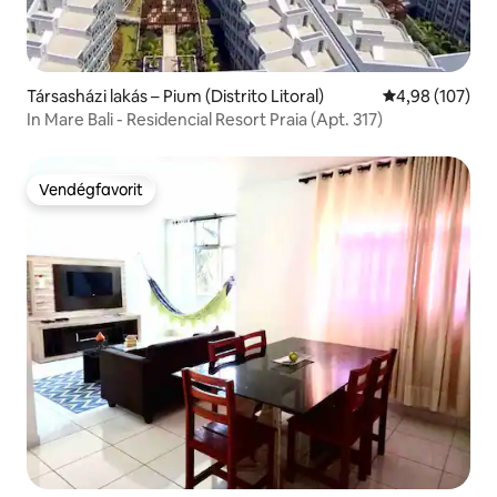
Társasházi lakás – Pium (Distrito Litoral)
Átlagos értéke
4,98 (107)
In Mare Bali - Residencial Resort Praia (Apt. 317)
Vendégfavorit
Vendégfavorit