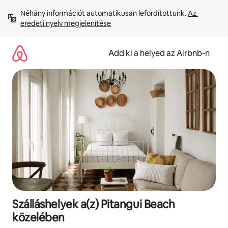
Ugrás
Néhány információt automatikusan lefordítottunk. 
Az 
a
eredeti nyelv megjelenítése
tartalomra
Add ki a helyed az Airbnb-n
Szálláshelyek a(z) Pitangui Beach
közelében