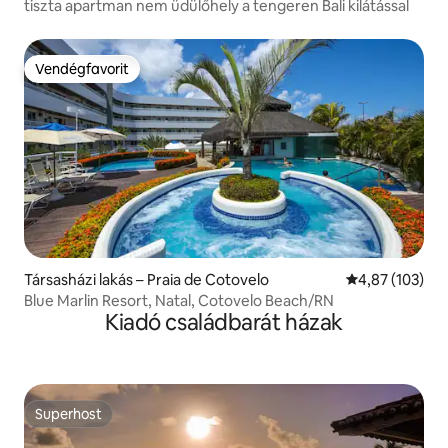
tiszta apartman nem üdülőhely a tengeren Bali kilátással
Vendégfavorit
Vendégfavorit
Társasházi lakás – Praia de Cotovelo
Átlagos értéke
4,87 (103)
Blue Marlin Resort, Natal, Cotovelo Beach/RN
Kiadó családbarát házak
Superhost
Superhost