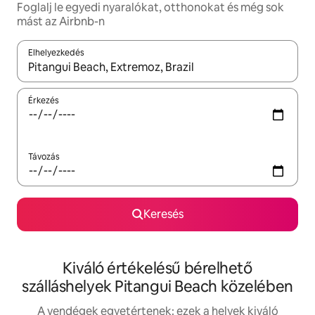
Foglalj le egyedi nyaralókat, otthonokat és még sok
mást az Airbnb-n
Elhelyezkedés
Az eredmények között a felfelé és a lefelé nyíllal navigálhatsz, 
Érkezés
Távozás
Keresés
Kiváló értékelésű bérelhető
szálláshelyek Pitangui Beach közelében
A vendégek egyetértenek: ezek a helyek kiváló