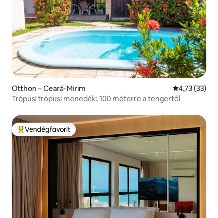
Otthon – Ceará-Mirim
Átlagos érték
4,73 (33)
Trópusi trópusi menedék: 100 méterre a tengertől
Vendégfavorit
Kiemelt vendégfavorit