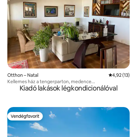
Otthon – Natal
Átlagos érték
4,92 (13)
Kellemes ház a tengerparton, medence...
Kiadó lakások légkondicionálóval
Vendégfavorit
Vendégfavorit