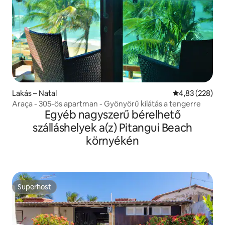
Lakás – Natal
Átlagos értéke
4,83 (228)
Araça - 305-ös apartman - Gyönyörű kilátás a tengerre
Egyéb nagyszerű bérelhető
szálláshelyek a(z) Pitangui Beach
környékén
Superhost
Superhost