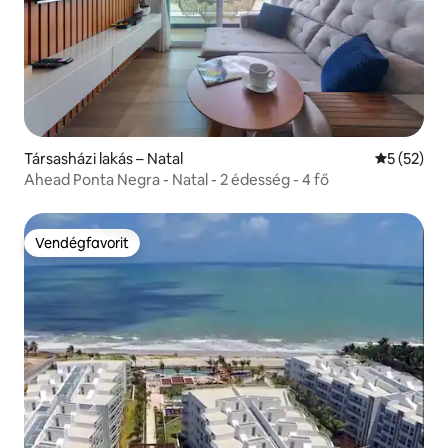
Társasházi lakás – Natal
Átlagos ér
5 (52)
Ahead Ponta Negra - Natal - 2 édesség - 4 fő
Vendégfavorit
Vendégfavorit