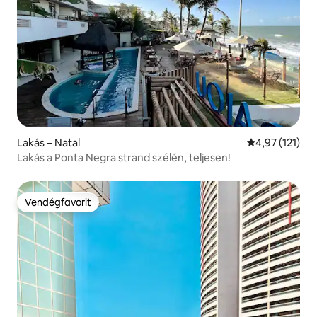
Lakás – Natal
Átlagos értéke
4,97 (121)
Lakás a Ponta Negra strand szélén, teljesen!
Vendégfavorit
Vendégfavorit