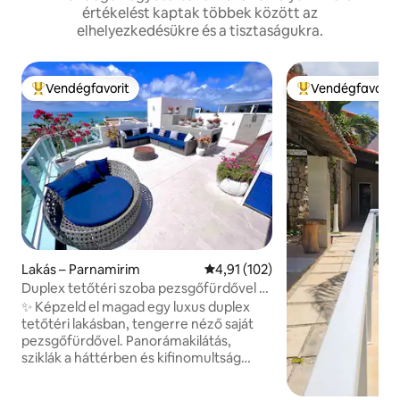
értékelést kaptak többek között az
elhelyezkedésükre és a tisztaságukra.
Vendégfavorit
Vendégfavorit
Kiemelt vendégfavorit
Kiemelt vendégfa
Lakás – Parnamirim
Átlagos értékelés: 5/4,91, 102 
4,91 (102)
Duplex tetőtéri szoba pezsgőfürdővel a
homokon.
✨ Képzeld el magad egy luxus duplex
tetőtéri lakásban, tengerre néző saját
pezsgőfürdővel. Panorámakilátás,
sziklák a háttérben és kifinomultság
minden részletben. Egy egyedi helyen,
trópusi éghajlaton, a tetőtéri lakás csak a