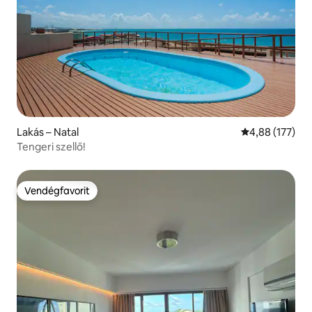
Lakás – Natal
Átlagos értéke
4,88 (177)
Tengeri szellő!
Vendégfavorit
Vendégfavorit