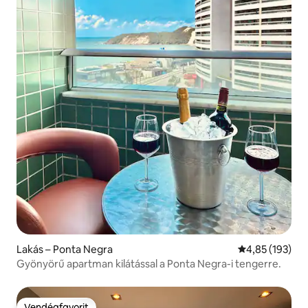
Lakás – Ponta Negra
Átlagos értéke
4,85 (193)
Gyönyörű apartman kilátással a Ponta Negra-i tengerre.
Vendégfavorit