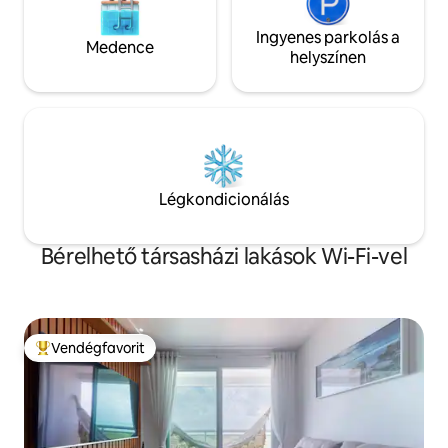
Ingyenes parkolás a
Medence
helyszínen
Légkondicionálás
Bérelhető társasházi lakások Wi-Fi-vel
Vendégfavorit
Kiemelt vendégfavorit