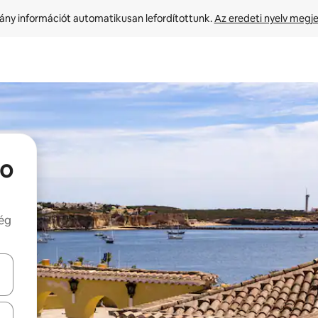
ny információt automatikusan lefordítottunk. 
Az eredeti nyelv megje
do
még
navigálhatsz, illetve érintő és lapozó mozdulatokkal is felfedezheted ők