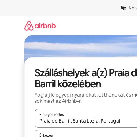
Ugrás
Néhá
a
tartalomra
Szálláshelyek a(z) Praia 
Barril közelében
Foglalj le egyedi nyaralókat, otthonokat és 
sok mást az Airbnb-n
Elhelyezkedés
Az eredmények között a felfelé és a lefelé nyíllal 
Érkezés