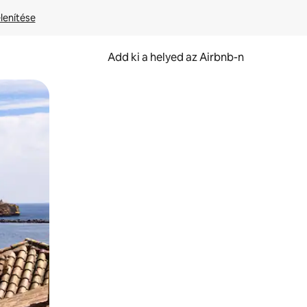
lenítése
Add ki a helyed az Airbnb-n
et.