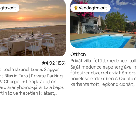
gfavorit
Vendégfavorit
vendégfavorit
Kiemelt vendégfavorit
Otthon
Privát villa, fűtött medence, tol
96, 108 vélemény
Átlagos értékelés: 5/4,92, 156 vélemény
4,92 (156)
pingpong +
Saját medence napenergiával
erted a strand! Luxus 3 ágyas
fűtési rendszerrel a víz hőmér
 Bliss in Faro | Private Parking
növelése érdekében A Quinta egy jól
ger ⚡ Lépj ki az ajtón
karbantartott, légkondicionált,
Faro aranyhomokjára! Ez a bájos
hagyományos villa, mindössze 
i ház verhetetlen kilátást,
autóútra Fuseta strandjától. N
nyelmet és privát parkolást
hűvös, mégis meleg és otthono
aro repülőtértől 5 percre
Tágas külső étkező és konyha/gr
szálláshely tökéletes a
3 m x 6m-es medence mellett, k
ti kikapcsolódásra vágyó
a tengerre. Nagy trambulin,
 családoknak és távolról
pingpongasztal és tollaslabda g
 szeretni? ✔
és játszótér egy jól kiépített ke
 ✔ Modern