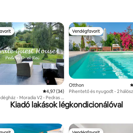
 5/5, 27 vélemény
avorit
Vendégfavorit
avorit
Vendégfavorit
: 5/5, 3 vélemény
Otthon
Á
Pihentető és nyugodt - 2 hálós
Átlagos értékelés: 5/4,97, 34 vélemény
4,97 (34)
medencével
ndégház - Moradia V2 - Pedras D
Kiadó lakások légkondicionálóval
avorit
Vendégfavorit