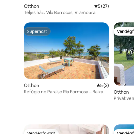
Otthon
Átlagos értékelés:
5 (27)
Teljes ház: Vila Barrocas, Vilamoura
Superhost
Vendégf
Superhost
Vendégf
Otthon
Átlagos értékelés
5 (3)
Refúgio no Paraíso Ria Formosa – Baixa
Otthon
Mar
Privát ve
´el Rei
Vendégfavorit
Vendégf