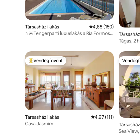
Társasházi lakás
Átlagos értékelés: 5/4,
4,88 (150)
⭐️☀️Tengerparti luxuslakás a Ria Formosa
Társasház
partján🏖⭐️
Tágas, 2 
légkondic
elérhető 
Vendégfavorit
Vendégf
Kiemelt vendégfavorit
Vendégf
Társasházi lakás
Átlagos értékelés: 5/4
4,97 (111)
Casa Jasmim
Társasház
Sea View,