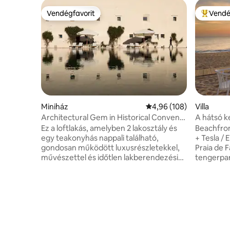
Vendégfavorit
Vendé
Vendégfavorit
Kiemelt 
Miniház
Átlagos értékelés: 5/4,
4,96 (108)
Villa
Architectural Gem in Historical Convent
A hátsó k
- Tavira
Ez a loftlakás, amelyben 2 lakosztály és
Beachfront
egy teakonyhás nappali található,
+ Tesla / EV Char
gondosan működött luxusrészletekkel,
Praia de 
művészettel és időtlen lakberendezési
tengerpart
bútorokkal díszítve. Személyre szabott
modern ké
volt, hogy otthon érezd magad.
kínál. A F
Mindössze 5 perc sétára van Tavira
található 
városközpontja, 3 perc sétára a piactól és
tengerpar
közel a nagyszerű Ria Formosa
pároknak,
strandokhoz. Élvezd a hatalmas
dolgozóknak. 🌟 Miért fogod
medencét is, ahol órákat tölthetsz
Vízparti élet ✔ Privát parkolás