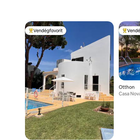
Vendégfavorit
Vendé
Kiemelt vendégfavorit
Kiemelt 
Otthon
Casa Nova