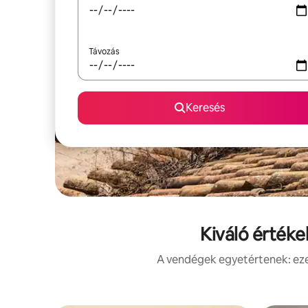
Távozás
Keresés
Kiváló értéke
A vendégek egyetértenek: ezek