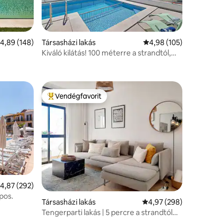
tlagos értékelés: 5/4,89, 148 vélemény
4,89 (148)
Társasházi lakás
Átlagos értékelés: 5/4
4,98 (105)
Kiváló kilátás! 100 méterre a strandtól,
Inatel, Óváros 300 méterre
Vendégfavorit
Kiemelt vendégfavorit
tlagos értékelés: 5/4,87, 292 vélemény
4,87 (292)
pos.
Társasházi lakás
Átlagos értékelés: 5/4
4,97 (298)
Tengerparti lakás | 5 percre a strandtól
Erkély | Parkolás