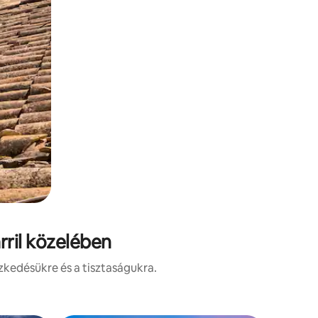
rril közelében
zkedésükre és a tisztaságukra.