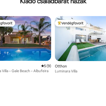
Kiadó családbarát házak
gfavorit
Vendégfavorit
vendégfavorit
Kiemelt vendégfavorit
Átlagos értékelés: 5/5, 9 vélemény
5 (9)
Otthon
 Villa – Gale Beach – Albufeira
Luminara Villa