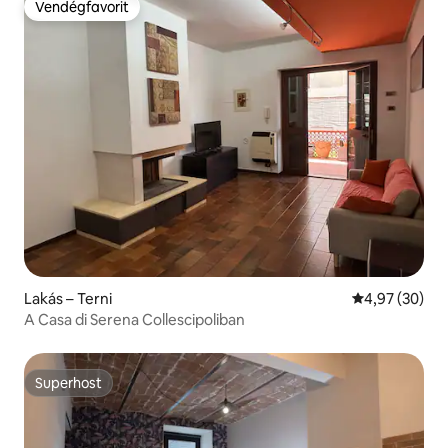
Vendégfavorit
Vendégfavorit
Lakás – Terni
Átlagos érték
4,97 (30)
A Casa di Serena Collescipoliban
Superhost
Superhost