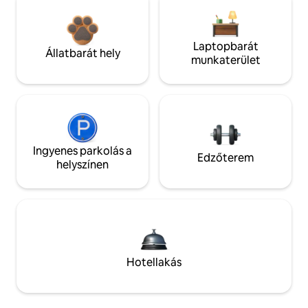
Laptopbarát
Állatbarát hely
munkaterület
Ingyenes parkolás a
Edzőterem
helyszínen
Hotellakás