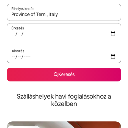
Elhelyezkedés
Az eredmények között a felfelé és a lefelé nyíllal navigálhatsz, 
Érkezés
Távozás
Keresés
Szálláshelyek havi foglalásokhoz a
közelben