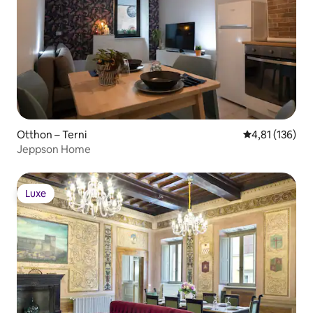
Otthon – Terni
Átlagos értéke
4,81 (136)
Jeppson Home
Luxe
Luxe