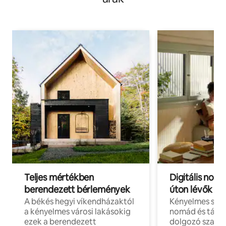
Teljes mértékben
Digitális nomá
berendezett bérlemények
úton lévők
A békés hegyi víkendházaktól
Kényelmes szál
a kényelmes városi lakásokig
nomád és táv
ezek a berendezett
dolgozó szake