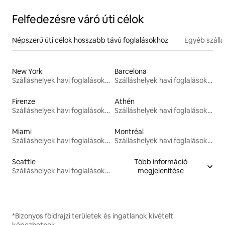
Felfedezésre váró úti célok
Népszerű úti célok hosszabb távú foglalásokhoz
Egyéb száll
New York
Barcelona
Szálláshelyek havi foglalásokhoz
Szálláshelyek havi foglalásokhoz
Firenze
Athén
Szálláshelyek havi foglalásokhoz
Szálláshelyek havi foglalásokhoz
Miami
Montréal
Szálláshelyek havi foglalásokhoz
Szálláshelyek havi foglalásokhoz
Seattle
Több információ
Szálláshelyek havi foglalásokhoz
megjelenítése
*Bizonyos földrajzi területek és ingatlanok kivételt