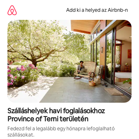
Ugrás
a
Add ki a helyed az Airbnb-n
tartalomra
Szálláshelyek havi foglalásokhoz
Province of Terni területén
Fedezd fel a legalább egy hónapra lefoglalható
szállásokat.