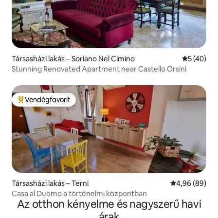
Társasházi lakás – Soriano Nel Cimino
Átlagos ér
5 (40)
Stunning Renovated Apartment near Castello Orsini
Vendégfavorit
Kiemelt vendégfavorit
Társasházi lakás – Terni
Átlagos érték
4,96 (89)
Casa al Duomo a történelmi központban
Az otthon kényelme és nagyszerű havi
árak