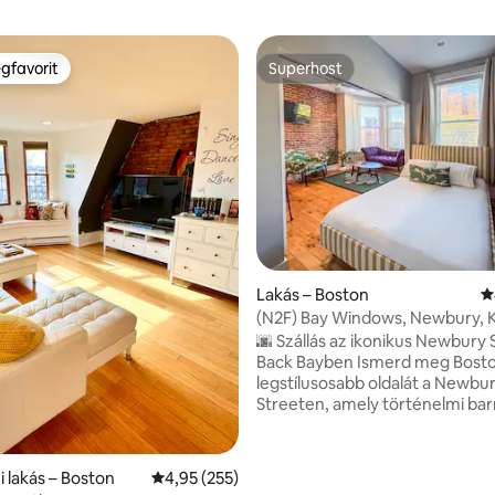
gfavorit
Superhost
vendégfavorit
Superhost
Lakás – Boston
Á
85, 160 vélemény
(N2F) Bay Windows, Newbury, K
elhelyezkedés!
🌆 Szállás az ikonikus Newbury 
Back Bayben Ismerd meg Bost
legstílusosabb oldalát a Newbu
Streeten, amely történelmi bar
épületeiről, fákkal szegélyezett
és nyüzsgő hangulatáról híres. 🛍
az ajtód elől, és fedezz fel
i lakás – Boston
Átlagos értékelés: 5/4,95, 255 vélemény
4,95 (255)
dizájnerbutikokat, helyi üzletek