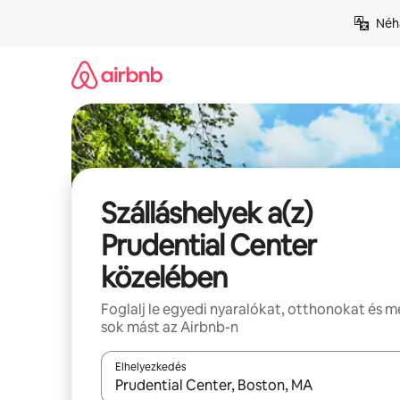
Ugrás
Néhá
a
tartalomra
Szálláshelyek a(z)
Prudential Center
közelében
Foglalj le egyedi nyaralókat, otthonokat és 
sok mást az Airbnb-n
Elhelyezkedés
Az eredmények között a felfelé és a lefelé nyíllal 