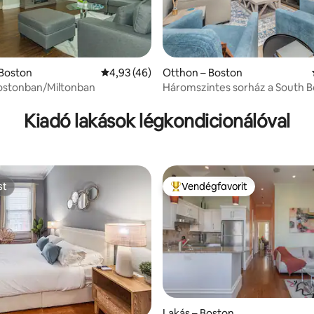
 5/5, 29 vélemény
 Boston
Átlagos értékelés: 5/4,93, 46 vélemény
4,93 (46)
Otthon – Boston
ostonban/Miltonban
Háromszintes sorház a South B
Best közelében!
Kiadó lakások légkondicionálóval
st
Vendégfavorit
st
Kiemelt vendégfavorit
Lakás – Boston