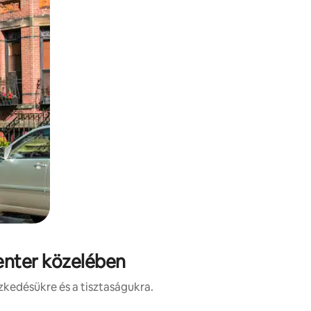
Center közelében
zkedésükre és a tisztaságukra.