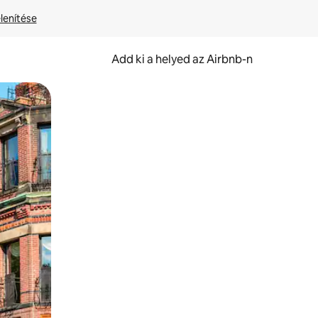
lenítése
Add ki a helyed az Airbnb-n
et.