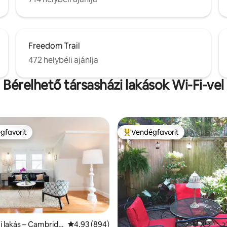
Freedom Trail
472 helybéli ajánlja
Bérelhető társasházi lakások Wi-Fi-vel
gfavorit
Vendégfavorit
vendégfavorit
Kiemelt vendégfavorit
i lakás – Cambridg
Átlagos értékelés: 5/4,93, 894 vélemény
4,93 (894)