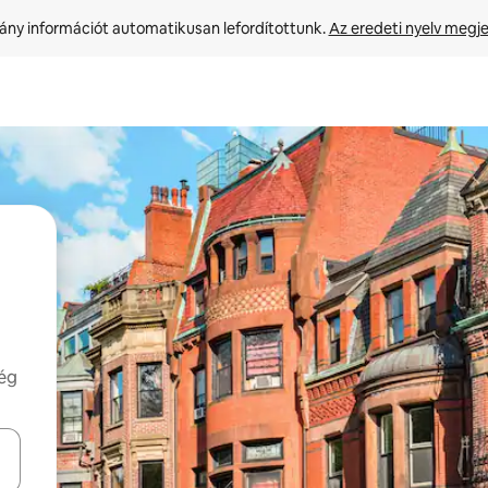
ny információt automatikusan lefordítottunk. 
Az eredeti nyelv megje
még
navigálhatsz, illetve érintő és lapozó mozdulatokkal is felfedezheted ők