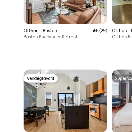
Otthon – Boston
Átlagos értékelés:
5 (29)
Otthon –
Boston Buccaneer Retreat
Otthon B
Vendégfavorit
Superho
Vendégfavorit
Superho