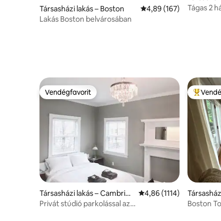
e
Tágas 2 h
Társasházi lakás – Boston
Átlagos értékelés: 5/4,
4,89 (167)
takarítási 
Lakás Boston belvárosában
Vendégfavorit
Vendé
Vendégfavorit
Kiemelt 
Társasházi lakás – Cambridg
Átlagos értékelés: 5/4,
4,86 (1114)
Társasház
e
Privát stúdió parkolással az
Boston To
MIT/Harvard/BU/Fenway segítségével
fürdőszo