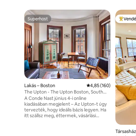
Superhost
Vendé
Superhost
Kiemelt 
Lakás – Boston
Átlagos értékelés: 5/4,
4,85 (160)
The Upton - The Upton Boston, South
End
A Conde Nast június 4-i online
kiadásában megjelent – Az Upton-t úgy
tervezték, hogy ideális bázis legyen. Ha
itt szállsz meg, éttermek, vásárlási
lehetőségek, nevezetességek és a
családod a South Enden várnak rád.
Társasház
Ideális üzleti utazásokhoz vagy