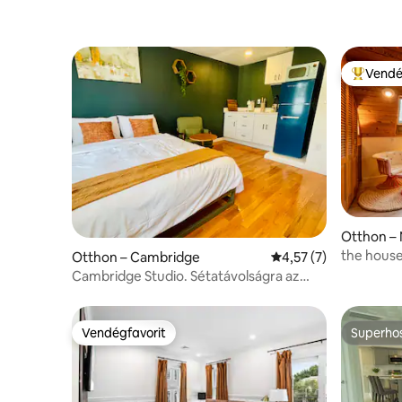
Vendé
Kiemelt 
Otthon –
the house 
Otthon – Cambridge
Átlagos értékelés: 5/
4,57 (7)
akadályme
Cambridge Studio. Sétatávolságra az
MIT-től, Kendalltól, a zöld metróvonaltól
Vendégfavorit
Superho
Vendégfavorit
Superho