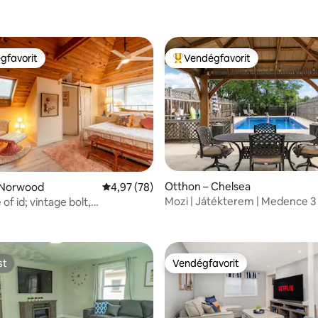
gfavorit
Vendégfavorit
vendégfavorit
Kiemelt vendégfavorit
Otthon – Chelsea
 Norwood
Átlagos értékelés: 5/4,97, 78 vélemény
4,97 (78)
Mozi | Játékterem | Medence 3 ingyenes
of id; vintage bolt,
4,57, 7 vélemény
parkolóhellyel
ntesített tér
st
Vendégfavorit
st
Vendégfavorit