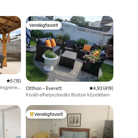
Vendégfavorit
Vendégfavorit
Átlagos értékelés: 5/5, 15 vélemény
5 (15)
Otthon – Everett
Átlagos értékelés: 5/4
4,93 (419)
Kiváló elhelyezkedés Boston közelében
Vendégfavorit
Kiemelt vendégfavorit