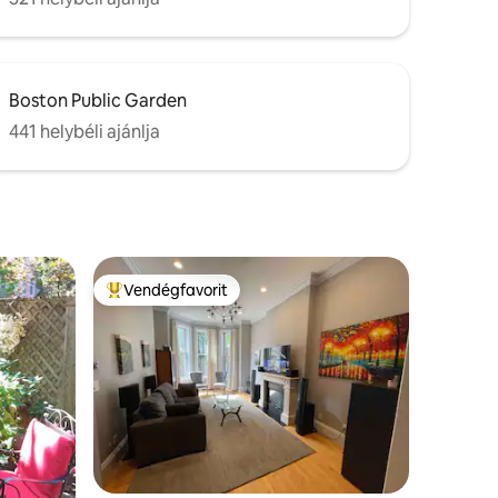
Boston Public Garden
441 helybéli ajánlja
Vendégfavorit
Kiemelt vendégfavorit