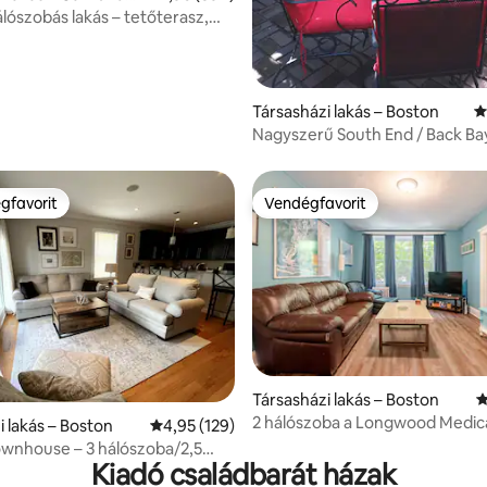
álószobás lakás – tetőterasz,
89, 167 vélemény
díj nélkül
Társasházi lakás – Boston
Á
Nagyszerű South End / Back Bay
hálószobás lakás
gfavorit
Vendégfavorit
vendégfavorit
Vendégfavorit
Társasházi lakás – Boston
Á
2 hálószoba a Longwood Medic
86, 1114 vélemény
i lakás – Boston
Átlagos értékelés: 5/4,95, 129 vélemény
4,95 (129)
Hospitals közelében
wnhouse – 3 hálószoba/2,5
Kiadó családbarát házak
ba – Seaport BCEC