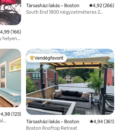
Társasházi lakás – Boston
Átlagos értékelés: 5/4
4,92 (266)
South End 1800 négyzetméteres 2
hálószobás audiofil paradicsom
tlagos értékelés: 5/4,99, 166 vélemény
4,99 (166)
 helyen! 1
Vendégfavorit
Kiemelt vendégfavorit
tlagos értékelés: 5/4,98, 123 vélemény
4,98 (123)
al
Társasházi lakás – Boston
Átlagos értékelés: 5/4
4,94 (361)
Boston Rooftop Retreat