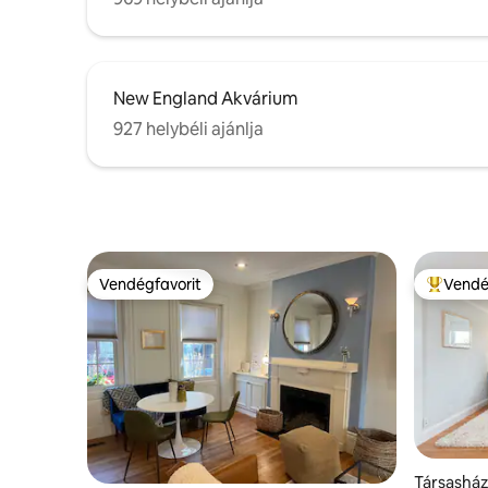
New England Akvárium
927 helybéli ajánlja
Vendégfavorit
Vendé
Vendégfavorit
Kiemelt 
Társasház