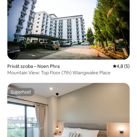
Privát szoba – Noen Phra
Átlagos ért
4,8 (5)
Mountain View: Top Floor (7th) Wiangwalee Place
Superhost
Superhost