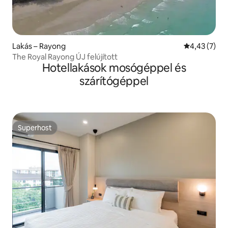
Lakás – Rayong
Átlagos érté
4,43 (7)
The Royal Rayong ÚJ felújított
Hotellakások mosógéppel és
szárítógéppel
Superhost
Superhost