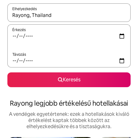
Elhelyezkedés
Az eredmények között a felfelé és a lefelé nyíllal navigálhatsz, 
Érkezés
Távozás
Keresés
Rayong legjobb értékelésű hotellakásai
A vendégek egyetértenek: ezek a hotellakások kiváló
értékelést kaptak többek között az
elhelyezkedésükre és a tisztaságukra.