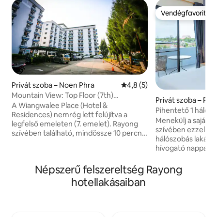
Vendégfavorit
Vendégfavorit
Privát szoba – Noen Phra
Átlagos értékelés: 5/4,8, 5 
4,8 (5)
Mountain View: Top Floor (7th)
Privát szoba – Ra
Wiangwalee Place
A Wiangwalee Place (Hotel &
Pihentető 1 hálós
Residences) nemrég lett felújítva a
helyen
Menekülj a saját p
legfelső emeleten (7. emelet). Rayong
szívében ezzel a l
szívében található, mindössze 10 percnyi
hálószobás lakással. Lépj be egy tága
autóútra a strandtól. Tiszta és
hívogató nappalib
kényelmes privát szobákat kínálunk,
árnyalatok és plüs
amelyek mindegyike saját
nyitott elrendezés
Népszerű felszereltség Rayong
fürdőszobával, erkéllyel és rekreációs
nyugodt hálószob
terekkel rendelkezik. Ingyenes és gyors
hotellakásaiban
méretű ággyal, p
wifi, parkolás, lift és szobán belüli
nyugtató légkörrel re
ételszolgáltatás áll a vendégek
saját helyed kény
rendelkezésére. Ingyenes kávé, forró
lazítani, akár a ny
tea és ovaltine áll rendelkezésre az