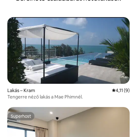
Lakás – Kram
Átlagos ért
4,11 (9)
Tengerre néző lakás a Mae Phimnél.
Superhost
Superhost