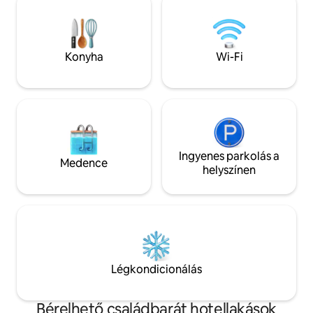
szeretnéd felfede
előcsarnokban. Élvezd a hűvös tengeri
menedékhelyen mi
szellőt, ahonnan pihentető kilátás nyílik
amire szükséged l
Rayongra.
ma a szálláshelyed
Konyha
Wi-Fi
Ingyenes parkolás a
Medence
helyszínen
Légkondicionálás
Bérelhető családbarát hotellakások