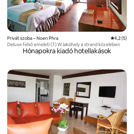
Privát szoba – Noen Phra
Átlagos ért
4,2 (5)
Deluxe felső emeleti (7.) W lakóhely a strand közelében
Hónapokra kiadó hotellakások