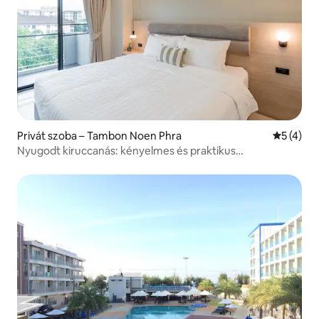
Privát szoba – Tambon Noen Phra
Átlagos é
5 (4)
Nyugodt kiruccanás: kényelmes és praktikus
elhelyezkedés