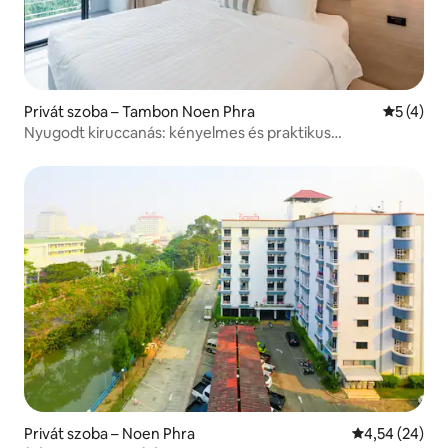
Privát szoba – Tambon Noen Phra
Átlagos é
5 (4)
Nyugodt kiruccanás: kényelmes és praktikus
elhelyezkedés
Privát szoba – Noen Phra
Átlagos érték
4,54 (24)