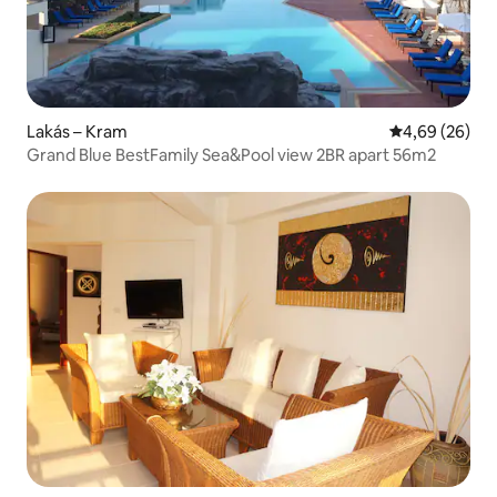
Lakás – Kram
Átlagos érték
4,69 (26)
Grand Blue BestFamily Sea&Pool view 2BR apart 56m2