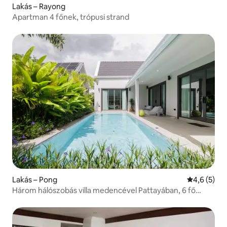
Lakás – Rayong
Apartman 4 főnek, trópusi strand
Lakás – Pong
Átlagos ért
4,6 (5)
Három hálószobás villa medencével Pattayában, 6 fő
részére