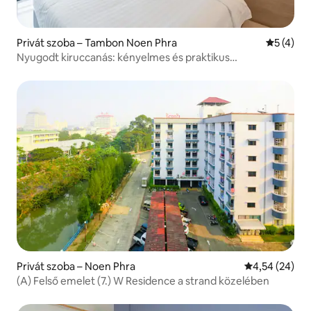
Privát szoba – Tambon Noen Phra
Átlagos é
5 (4)
Nyugodt kiruccanás: kényelmes és praktikus
elhelyezkedés
Privát szoba – Noen Phra
Átlagos érték
4,54 (24)
(A) Felső emelet (7.) W Residence a strand közelében