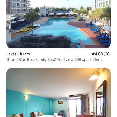
Lakás – Kram
Átlagos érték
4,69 (26)
Grand Blue BestFamily Sea&Pool view 2BR apart 56m2