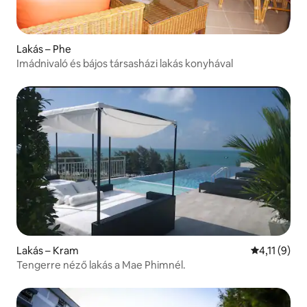
Lakás – Phe
Imádnivaló és bájos társasházi lakás konyhával
Lakás – Kram
Átlagos ért
4,11 (9)
Tengerre néző lakás a Mae Phimnél.