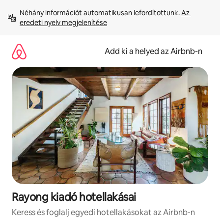
Ugrás
Néhány információt automatikusan lefordítottunk. 
Az 
a
eredeti nyelv megjelenítése
tartalomra
Add ki a helyed az Airbnb-n
Rayong kiadó hotellakásai
Keress és foglalj egyedi hotellakásokat az Airbnb-n