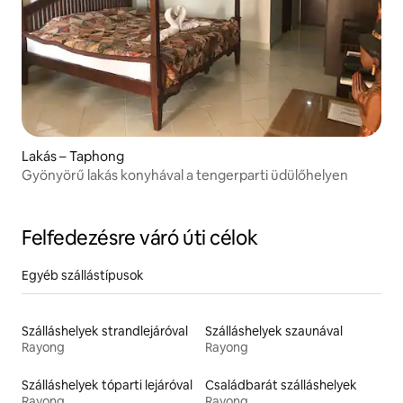
Lakás – Taphong
Gyönyörű lakás konyhával a tengerparti üdülőhelyen
Felfedezésre váró úti célok
Egyéb szállástípusok
Szálláshelyek strandlejáróval
Szálláshelyek szaunával
Rayong
Rayong
Szálláshelyek tóparti lejáróval
Családbarát szálláshelyek
Rayong
Rayong