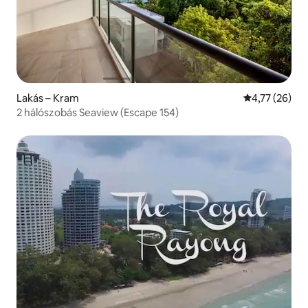
Lakás – Kram
Átlagos érték
4,77 (26)
2 hálószobás Seaview (Escape 154)