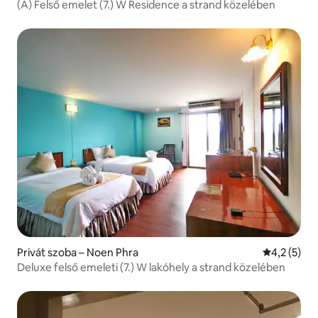
(A) Felső emelet (7.) W Residence a strand közelében
Privát szoba – Noen Phra
Átlagos ért
4,2 (5)
Deluxe felső emeleti (7.) W lakóhely a strand közelében