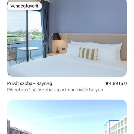
Vendégfavorit
Vendégfavorit
Privát szoba – Rayong
Átlagos érték
4,89 (57)
Pihentető 1 hálószobás apartman kiváló helyen